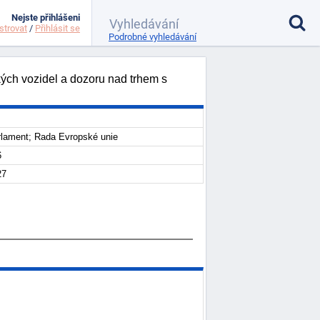
Nejste přihlášeni
strovat
/
Přihlásit se
Podrobné vyhledávání
ých vozidel a dozoru nad trhem s
rlament; Rada Evropské unie
6
27