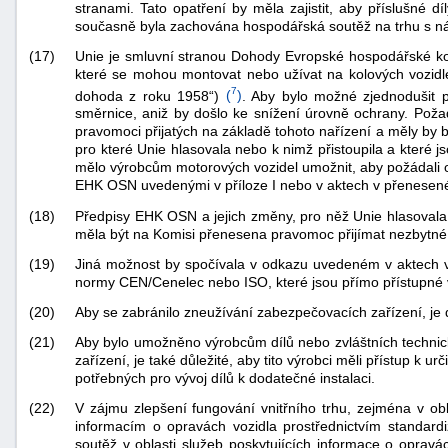
stranami. Tato opatření by měla zajistit, aby příslušné 
současně byla zachována hospodářská soutěž na trhu s ná
(17)
Unie je smluvní stranou Dohody Evropské hospodářské komi
které se mohou montovat nebo užívat na kolových vozidl
7
dohoda z roku 1958“)
(
)
. Aby bylo možné zjednodušit p
směrnice, aniž by došlo ke snížení úrovně ochrany. Pož
pravomoci přijatých na základě tohoto nařízení a měly b
pro které Unie hlasovala nebo k nimž přistoupila a které 
mělo výrobcům motorových vozidel umožnit, aby požádali o 
EHK OSN uvedenými v příloze I nebo v aktech v přenesené 
(18)
Předpisy EHK OSN a jejich změny, pro něž Unie hlasovala 
měla být na Komisi přenesena pravomoc přijímat nezbytné 
(19)
Jiná možnost by spočívala v odkazu uvedeném v aktech 
normy CEN/Cenelec nebo ISO, které jsou přímo přístupné v
(20)
Aby se zabránilo zneužívání zabezpečovacích zařízení, je d
(21)
Aby bylo umožněno výrobcům dílů nebo zvláštních technick
zařízení, je také důležité, aby tito výrobci měli přístup k
potřebných pro vývoj dílů k dodatečné instalaci.
(22)
V zájmu zlepšení fungování vnitřního trhu, zejména v ob
informacím o opravách vozidla prostřednictvím standard
soutěž v oblasti služeb poskytujících informace o opravá