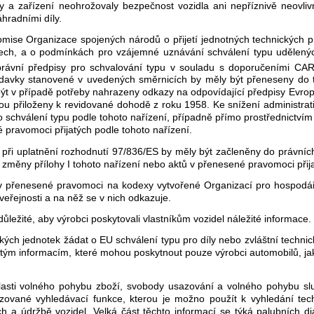
díly a zařízení neohrožovaly bezpečnost vozidla ani nepříznivě neovli
hradními díly.
se Organizace spojených národů o přijetí jednotných technických prav
ech, a o podmínkách pro vzájemné uznávání schválení typu udělených
rávní předpisy pro schvalování typu v souladu s doporučeními CARS
adavky stanovené v uvedených směrnicích by měly být přeneseny do 
y být v případě potřeby nahrazeny odkazy na odpovídající předpisy E
jsou přiloženy k revidované dohodě z roku 1958. Ke snížení administra
schválení typu podle tohoto nařízení, případně přímo prostřednictvím 
pravomoci přijatých podle tohoto nařízení.
při uplatnění rozhodnutí 97/836/ES by měly být začleněny do právníc
změny přílohy I tohoto nařízení nebo aktů v přenesené pravomoci přija
v přenesené pravomoci na kodexy vytvořené Organizací pro hospodá
eřejnosti a na něž se v nich odkazuje.
ůležité, aby výrobci poskytovali vlastníkům vozidel náležité informace.
ých jednotek žádat o EU schválení typu pro díly nebo zvláštní technic
 určitým informacím, které mohou poskytnout pouze výrobci automobilů, 
lasti volného pohybu zboží, svobody usazování a volného pohybu slu
izované vyhledávací funkce, kterou je možno použít k vyhledání tec
ch a údržbě vozidel. Velká část těchto informací se týká palubních 