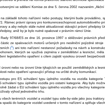
kotvenými ve sdělení Komise ze dne 5. června 2002 nazvaném „Akční 
na základě tohoto nařízení nebo postupy, kterými bude prováděno, sp
: Rámec právní úpravy pro konkurenceschopnost automobilového průmy
y a aby nebylo stále nutné aktualizovat stávající právní předpisy Uni
ředpisy, aniž by je bylo nutné opakovat v právním rámci Unie.
ady 97/68/ES ze dne 16. prosince 1997 o sbližování právních předpi
h částic ze spalovacích motorů určených pro nesilniční pojízdné stroje
5
zeních
(
)
ani toto nařízení nestanoví požadavky na návrh a konstrukc
m pohonem, kterých se využívá zejména v zemědělství a lesnictví, měl
ržení legislativního opatření s cílem zajistit vysokou úroveň bezpečnost
ní úrovni nebo na úrovni Unie týkajících se použití zemědělských a le
losti nebo opatření upravující přístup na určité druhy komunikací.
ostupu pro ES schválení typu úplného vozidla na vozidla kategorie
chválení typu úplného vozidla pro ostatní kategorie. Aby bylo možné d
lně žádat o EU schválení typu úplného vozidla pro všechny kategorie v
ožívaly výhod jednotného trhu.
všech terénních vozidel a vozidel typu side-by-side jako jsou traktory.
dla spadá do kategorie vozidel uvedené v tomto nařízení a splňuje všec