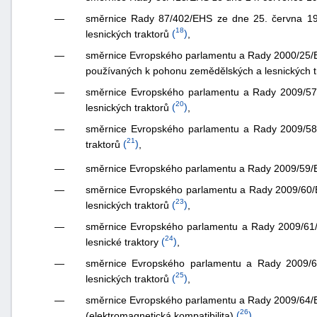
—
směrnice Rady 87/402/EHS ze dne 25. června 198
18
lesnických traktorů
(
)
,
—
směrnice Evropského parlamentu a Rady 2000/25/ES z
používaných k pohonu zemědělských a lesnických t
—
směrnice Evropského parlamentu a Rady 2009/57/
20
lesnických traktorů
(
)
,
—
směrnice Evropského parlamentu a Rady 2009/58
21
traktorů
(
)
,
směrnice Evropského parlamentu a Rady 2009/59/ES
—
—
směrnice Evropského parlamentu a Rady 2009/60/ES
23
lesnických traktorů
(
)
,
—
směrnice Evropského parlamentu a Rady 2009/61/E
24
lesnické traktory
(
)
,
—
směrnice Evropského parlamentu a Rady 2009/63
25
lesnických traktorů
(
)
,
—
směrnice Evropského parlamentu a Rady 2009/64/ES
26
(elektromagnetická kompatibilita)
(
)
,