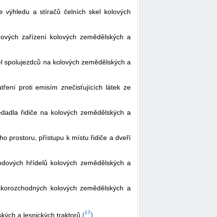
 výhledu a stíračů čelních skel kolových
dových zařízení kolových zemědělských a
el spolujezdců na kolových zemědělských a
ení proti emisím znečisťujících látek ze
edadla řidiče na kolových zemědělských a
 prostoru, přístupu k místu řidiče a dveří
vodových hřídelů kolových zemědělských a
zkorozchodných kolových zemědělských a
17
kých a lesnických traktorů
(
)
,