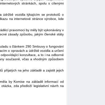
internetových stránkách, spolu s cílenými
 údržbě vozidla týkajícím se protokolů o
kazu na internetové stránce výrobce, kde
ováděcí pravomoci by měly být vykonávány v
ecné zásady způsobu, jakým členské státy
souladu s článkem 290 Smlouvy o fungování
acím o opravách a údržbě vozidla a určení
odpovídající konzultace, a to i na odborné
ředány současně, včas a vhodným způsobem
řijatých na jeho základě a zajistit jejich
, měla by Komise na základě informací od
tázka, zda předloží legislativní návrh na