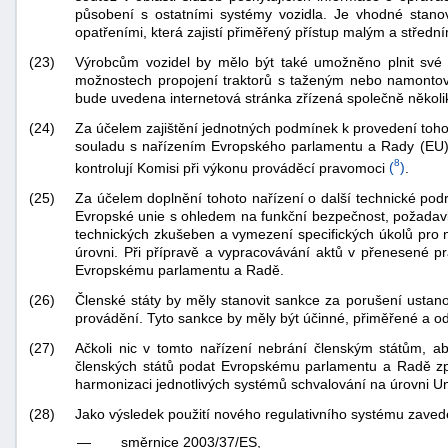
působení s ostatními systémy vozidla. Je vhodné stanovi
opatřeními, která zajistí přiměřený přístup malým a střed
(23)
Výrobcům vozidel by mělo být také umožněno plnit své p
možnostech propojení traktorů s taženým nebo namontov
bude uvedena internetová stránka zřízená společně několi
(24)
Za účelem zajištění jednotných podmínek k provedení toho
souladu s nařízením Evropského parlamentu a Rady (EU) 
8
kontrolují Komisi při výkonu prováděcí pravomoci
(
)
.
(25)
Za účelem doplnění tohoto nařízení o další technické po
Evropské unie s ohledem na funkční bezpečnost, požadavk
technických zkušeben a vymezení specifických úkolů pro ně
úrovni. Při přípravě a vypracovávání aktů v přenesené 
Evropskému parlamentu a Radě.
(26)
Členské státy by měly stanovit sankce za porušení ustanov
provádění. Tyto sankce by měly být účinné, přiměřené a od
(27)
Ačkoli nic v tomto nařízení nebrání členským státům, a
členských států podat Evropskému parlamentu a Radě zprá
harmonizaci jednotlivých systémů schvalování na úrovni Un
(28)
Jako výsledek použití nového regulativního systému zaved
—
směrnice 2003/37/ES,