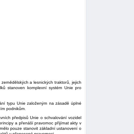
zemědělských a lesnických traktorů, jejich
celků stanoven komplexní systém Unie pro
vání typu Unie založeným na zásadě úplné
dním podnikům.
ávních předpisů Unie o schvalování vozidel
rincipy a přenáší pravomoc přijímat akty v
 mělo pouze stanovit základní ustanovení o
e aktů v přenesené pravomoci.