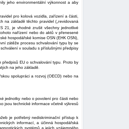
vnily jeho environmentální výkonnost a aby
idel pro kolová vozidla, zařízení a části,
 na základě těchto pravidel („revidovaná
 21, je vhodné zrušit všechny jednotlivé
tohoto nařízení nebo do aktů v přenesené
vropské hospodářské komise OSN (EHK OSN),
tivní zátěže procesu schvalování typu by se
schválení v souladu s příslušnými předpisy
h předpisů EU o schvalování typu. Proto by
tých na jeho základě.
řskou spolupráci a rozvoj (OECD) nebo na
ké jednotky nebo o povolení pro části nebo
jako jsou technické informace včetně výkresů
žeb je potřebný nediskriminační přístup k
hnických informací, a účinná hospodářská
diagnostických systémů a jejich vzájemného