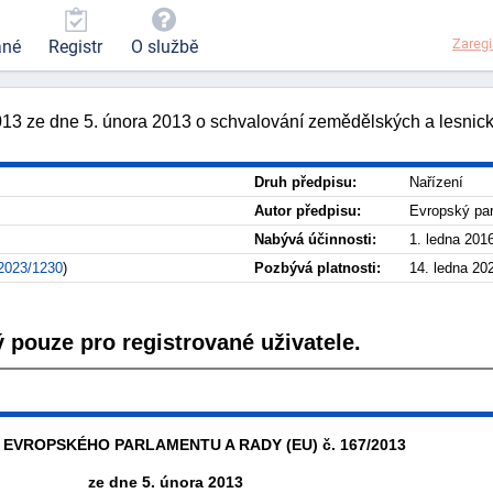
Zaregi
ané
Registr
O službě
13 ze dne 5. února 2013 o schvalování zemědělských a lesnick
Druh předpisu:
Nařízení
Autor předpisu:
Evropský pa
Nabývá účinnosti:
1. ledna 201
2023/1230
)
Pozbývá platnosti:
14. ledna 20
 pouze pro registrované uživatele.
 EVROPSKÉHO PARLAMENTU A RADY (EU) č. 167/2013
ze dne 5. února 2013