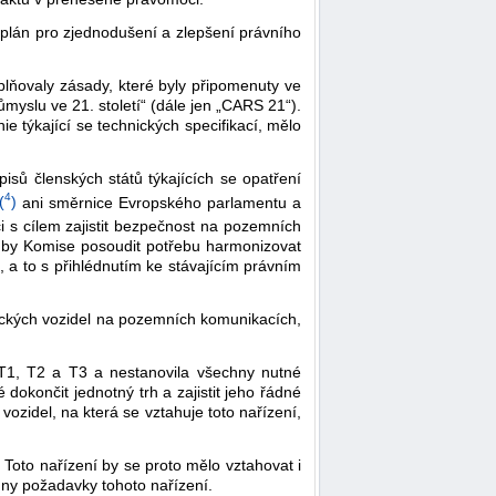
plán pro zjednodušení a zlepšení právního
lňovaly zásady, které byly připomenuty ve
slu ve 21. století“ (dále jen „CARS 21“).
e týkající se technických specifikací, mělo
sů členských států týkajících se opatření
4
(
)
ani směrnice Evropského parlamentu a
i s cílem zajistit bezpečnost na pozemních
a by Komise posoudit potřebu harmonizovat
i, a to s přihlédnutím ke stávajícím právním
snických vozidel na pozemních komunikacích,
 T1, T2 a T3 a nestanovila všechny nutné
okončit jednotný trh a zajistit jeho řádné
ozidel, na která se vztahuje toto nařízení,
 Toto nařízení by se proto mělo vztahovat i
hny požadavky tohoto nařízení.