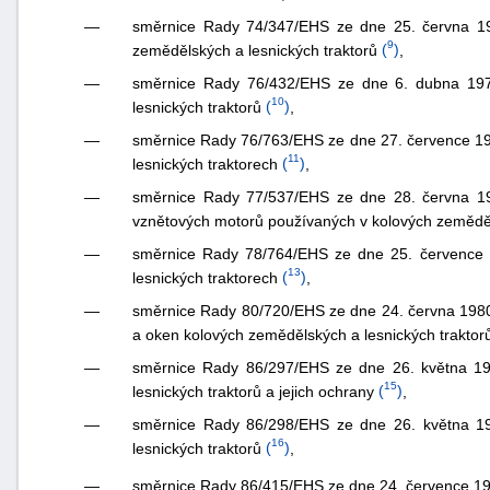
—
směrnice Rady 74/347/EHS ze dne 25. června 1974
9
zemědělských a lesnických traktorů
(
)
,
—
směrnice Rady 76/432/EHS ze dne 6. dubna 1976 
10
lesnických traktorů
(
)
,
—
směrnice Rady 76/763/EHS ze dne 27. července 1976
11
lesnických traktorech
(
)
,
—
směrnice Rady 77/537/EHS ze dne 28. června 1977 
vznětových motorů používaných v kolových zeměděl
—
směrnice Rady 78/764/EHS ze dne 25. července 19
13
lesnických traktorech
(
)
,
—
směrnice Rady 80/720/EHS ze dne 24. června 1980 o 
a oken kolových zemědělských a lesnických traktor
—
směrnice Rady 86/297/EHS ze dne 26. května 1986
15
lesnických traktorů a jejich ochrany
(
)
,
—
směrnice Rady 86/298/EHS ze dne 26. května 19
16
lesnických traktorů
(
)
,
směrnice Rady 86/415/EHS ze dne 24. července 1986
—