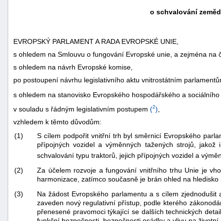
o schvalování zemědě
EVROPSKÝ PARLAMENT A RADA EVROPSKÉ UNIE,
s ohledem na Smlouvu o fungování Evropské unie, a zejména na č
s ohledem na návrh Evropské komise,
po postoupení návrhu legislativního aktu vnitrostátním parlament
s ohledem na stanovisko Evropského hospodářského a sociálního
2
v souladu s řádným legislativním postupem
(
)
,
vzhledem k těmto důvodům:
(1)
S cílem podpořit vnitřní trh byl směrnicí Evropského par
přípojných vozidel a výměnných tažených strojů, jakož 
schvalování typu traktorů, jejich přípojných vozidel a vým
(2)
Za účelem rozvoje a fungování vnitřního trhu Unie je v
harmonizace, zatímco současně je brán ohled na hledisko
(3)
Na žádost Evropského parlamentu a s cílem zjednodušit a 
zaveden nový regulativní přístup, podle kterého zákonodá
přenesené pravomoci týkající se dalších technických deta
funkční bezpečnosti, bezpečnosti osádky a vlivu na životn