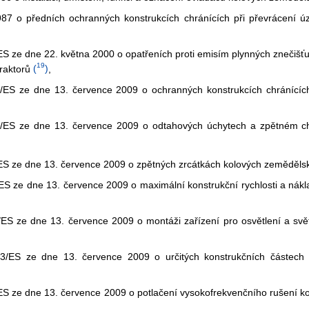
7 o předních ochranných konstrukcích chránících při převrácení 
e dne 22. května 2000 o opatřeních proti emisím plynných znečišťujíc
19
raktorů
(
)
,
ES ze dne 13. července 2009 o ochranných konstrukcích chránících
/ES ze dne 13. července 2009 o odtahových úchytech a zpětném ch
 ze dne 13. července 2009 o zpětných zrcátkách kolových zemědělský
 ze dne 13. července 2009 o maximální konstrukční rychlosti a nákl
S ze dne 13. července 2009 o montáži zařízení pro osvětlení a svět
/ES ze dne 13. července 2009 o určitých konstrukčních částech 
 ze dne 13. července 2009 o potlačení vysokofrekvenčního rušení ko