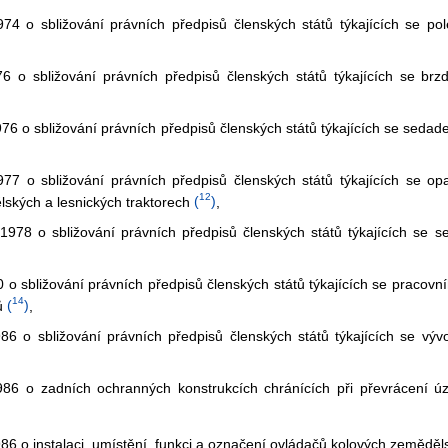
 o sbližování právních předpisů členských států týkajících se pole
o sbližování právních předpisů členských států týkajících se brz
 o sbližování právních předpisů členských států týkajících se sedad
o sbližování právních předpisů členských států týkajících se opatř
12
ských a lesnických traktorech
(
)
,
78 o sbližování právních předpisů členských států týkajících se s
sbližování právních předpisů členských států týkajících se pracovního
14
ů
(
)
,
 o sbližování právních předpisů členských států týkajících se vý
86 o zadních ochranných konstrukcích chránících při převrácení ú
 o instalaci, umístění, funkci a označení ovládačů kolových zeměděls