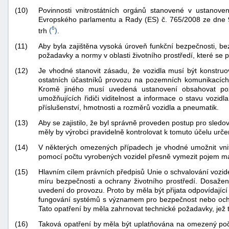
(10)
Povinnosti vnitrostátních orgánů stanovené v ustanoven
Evropského parlamentu a Rady (ES) č. 765/2008 ze dne 9
6
trh
(
)
.
(11)
Aby byla zajištěna vysoká úroveň funkční bezpečnosti, b
požadavky a normy v oblasti životního prostředí, které se p
(12)
Je vhodné stanovit zásadu, že vozidla musí být konstru
ostatních účastníků provozu na pozemních komunikacích. 
Kromě jiného musí uvedená ustanovení obsahovat pož
umožňujících řidiči viditelnost a informace o stavu vozidl
příslušenství, hmotnosti a rozměrů vozidla a pneumatik.
(13)
Aby se zajistilo, že byl správně proveden postup pro sled
měly by výrobci pravidelně kontrolovat k tomuto účelu urče
(14)
V některých omezených případech je vhodné umožnit vnitr
pomocí počtu vyrobených vozidel přesně vymezit pojem mal
(15)
Hlavním cílem právních předpisů Unie o schvalování vozidel
míru bezpečnosti a ochrany životního prostředí. Dosažen
uvedení do provozu. Proto by měla být přijata odpovídající
fungování systémů s významem pro bezpečnost nebo ochran
Tato opatření by měla zahrnovat technické požadavky, jež ty
(16)
Taková opatření by měla být uplatňována na omezený poče