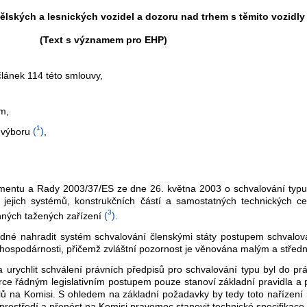
lských a lesnických vozidel a dozoru nad trhem s těmito vozidly
(Text s významem pro EHP)
lánek 114 této smlouvy,
ům,
1
 výboru
(
)
,
lamentu a Rady 2003/37/ES ze dne 26. května 2003 o schvalování typu 
i jejich systémů, konstrukčních částí a samostatných technických 
3
ěnných tažených zařízení
(
)
.
hodné nahradit systém schvalování členskými státy postupem schvalo
 hospodárnosti, přičemž zvláštní pozornost je věnována malým a stře
urychlit schválení právních předpisů pro schvalování typu byl do pr
rce řádným legislativním postupem pouze stanoví základní pravidla a p
ilů na Komisi. S ohledem na základní požadavky by tedy toto nařízení
í prostředí a přenést na Komisi pravomoc stanovit technické specifikac