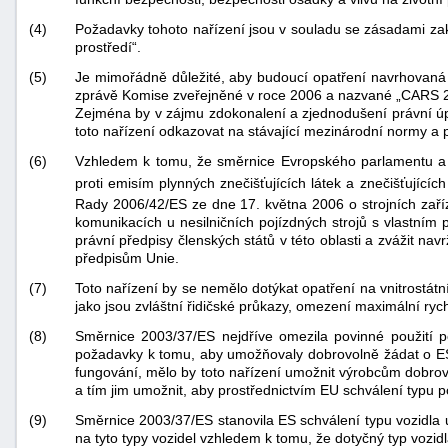
(4)
Požadavky tohoto nařízení jsou v souladu se zásadami za
prostředí“.
(5)
Je mimořádně důležité, aby budoucí opatření navrhovaná 
zprávě Komise zveřejněné v roce 2006 a nazvané „CARS 21
Zejména by v zájmu zdokonalení a zjednodušení právní úprav
toto nařízení odkazovat na stávající mezinárodní normy a p
(6)
Vzhledem k tomu, že směrnice Evropského parlamentu a R
proti emisím plynných znečišťujících látek a znečišťujícíc
Rady 2006/42/ES ze dne 17. května 2006 o strojních zaří
komunikacích u nesilničních pojízdných strojů s vlastní
právní předpisy členských států v této oblasti a zvážit nav
předpisům Unie.
(7)
Toto nařízení by se nemělo dotýkat opatření na vnitrostát
jako jsou zvláštní řidičské průkazy, omezení maximální rych
(8)
Směrnice 2003/37/ES nejdříve omezila povinné použití p
požadavky k tomu, aby umožňovaly dobrovolně žádat o ES s
fungování, mělo by toto nařízení umožnit výrobcům dobrovo
a tím jim umožnit, aby prostřednictvím EU schválení typu p
(9)
Směrnice 2003/37/ES stanovila ES schválení typu vozidla u 
na tyto typy vozidel vzhledem k tomu, že dotyčný typ vozi