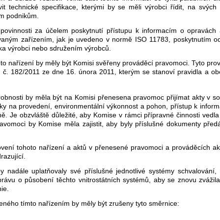
t technické specifikace, kterými by se měli výrobci řídit, na svých 
ním podnikům.
ovinnosti za účelem poskytnutí přístupu k informacím o opravách a
aným zařízením, jak je uvedeno v normě ISO 11783, poskytnutím od
ka výrobci nebo sdružením výrobců.
to nařízení by měly být Komisi svěřeny prováděcí pravomoci. Tyto pr
č. 182/2011 ze dne 16. února 2011, kterým se stanoví pravidla a ob
drobnosti by měla být na Komisi přenesena pravomoc přijímat akty v 
y na provedení, environmentální výkonnost a pohon, přístup k inform
. Je obzvláště důležité, aby Komise v rámci přípravné činnosti vedla 
pravomoci by Komise měla zajistit, aby byly příslušné dokumenty p
ení tohoto nařízení a aktů v přenesené pravomoci a prováděcích aktů p
razující.
by nadále uplatňovaly své příslušné jednotlivé systémy schvalování
vu o působení těchto vnitrostátních systémů, aby se znovu zvážila o
ie.
eného tímto nařízením by měly být zrušeny tyto směrnice: