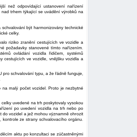
jší než odpovídající ustanovení nařízení
 nad trhem týkající se uvádění výrobků na
a schvalování být harmonizovány technické
ické celky.
o riziko zranění cestujících ve vozidle a
ušné požadavky stanovené tímto nařízením.
témů ovládání vozidla řidičem, systémů
y cestujících ve vozidle, vnějšku vozidla a
U pro schvalování typu, a že řádně funguje,
.
 na malý počet vozidel. Proto je nezbytné
ké celky uvedené na trh poskytovaly vysokou
ařízení po uvedení vozidla na trh nebo po
vat do vozidel a jež mohou významně ohrozit
 kontrole ze strany schvalovacího orgánu.
áděcím aktu po konzultaci se zúčastněnými