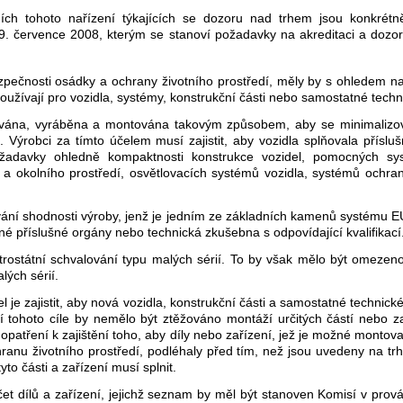
ích tohoto nařízení týkajících se dozoru nad trhem jsou konkrétně
. července 2008, kterým se stanoví požadavky na akreditaci a dozor
ezpečnosti osádky a ochrany životního prostředí, měly by s ohledem n
oužívají pro vozidla, systémy, konstrukční části nebo samostatné techn
ována, vyráběna a montována takovým způsobem, aby se minimalizoval
Výrobci za tímto účelem musí zajistit, aby vozidla splňovala přísl
adavky ohledně kompaktnosti konstrukce vozidel, pomocných sys
a a okolního prostředí, osvětlovacích systémů vozidla, systémů ochran
ování shodnosti výroby, jenž je jedním ze základních kamenů systému E
né příslušné orgány nebo technická zkušebna s odpovídající kvalifikací
ostátní schvalování typu malých sérií. To by však mělo být omezeno
ých sérií.
 je zajistit, aby nová vozidla, konstrukční části a samostatné technic
í tohoto cíle by nemělo být ztěžováno montáží určitých částí nebo z
 opatření k zajištění toho, aby díly nebo zařízení, jež je možné monto
u životního prostředí, podléhaly před tím, než jsou uvedeny na trh,
to části a zařízení musí splnit.
t dílů a zařízení, jejichž seznam by měl být stanoven Komisí v prov