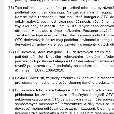
povinný clearing prostřednictvím ústředních protistran.
(16)
Toto nařízení stanoví kritéria pro určení toho, zda by různ
podléhat povinnosti clearingu. Na základě návrhů regul
Komise měla rozhodnout, zda má určitá kategorie OTC der
odkdy nabývá povinnost clearingu účinnosti, včetně jej
zbývající doby splatnosti u smluv uzavřených nebo obnove
účinnosti, v souladu s tímto nařízením. Postupné zaváděn
závislosti na typu účastníků trhu, kteří se musí podrobit povi
OTC derivátových smluv mají podléhat povinnosti clearingu
derivátových smluv, které jsou uzavřeny s emitenty krytých dl
(17)
Při určování, které kategorie OTC derivátových smluv mají
patřičně přihlížet k dalším relevantním faktorům, před
používajících příslušné kategorie OTC derivátových smluv a 
rovněž prosazovat rovné podmínky hospodářské soutěže na vn
d) nařízení (EU) č. 1095/2010.
(18)
Pokud ESMA zjistí, že určitý produkt OTC derivátu je standar
protistrana není ochotna provést clearing daného produktu, mě
(19)
Při určování toho, které kategorie OTC derivátových smluv m
přihlédnout ke zvláštní povaze příslušných kategorií OT
některými kategoriemi OTC derivátových smluv může souviset
samostatných mechanismů infrastruktury, a díky tomu se ur
devizové) mohou odlišovat od ostatních kategorií. Clearing pr
úvěrové riziko protistrany a nemusí být ideálním řešením pr