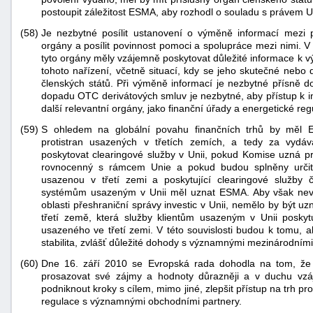
postoupit záležitost ESMA, aby rozhodl o souladu s právem U
(58)
Je nezbytné posílit ustanovení o výměně informací mezi 
orgány a posílit povinnost pomoci a spolupráce mezi nimi. V s
tyto orgány měly vzájemně poskytovat důležité informace k vý
tohoto nařízení, včetně situací, kdy se jeho skutečné nebo
členských států. Při výměně informací je nezbytné přísně d
dopadu OTC derivátových smluv je nezbytné, aby přístup k 
další relevantní orgány, jako finanční úřady a energetické reg
(59)
S ohledem na globální povahu finančních trhů by měl 
protistran usazených v třetích zemích, a tedy za vydá
poskytovat clearingové služby v Unii, pokud Komise uzná p
rovnocenný s rámcem Unie a pokud budou splněny určité 
usazenou v třetí zemi a poskytující clearingové služb
systémům usazeným v Unii měl uznat ESMA. Aby však nevzni
oblasti přeshraniční správy investic v Unii, nemělo by být u
třetí země, která služby klientům usazeným v Unii poskyt
usazeného ve třetí zemi. V této souvislosti budou k tomu, a
stabilita, zvlášť důležité dohody s významnými mezinárodními
(60)
Dne 16. září 2010 se Evropská rada dohodla na tom, že 
prosazovat své zájmy a hodnoty důrazněji a v duchu vzá
podniknout kroky s cílem, mimo jiné, zlepšit přístup na trh pr
regulace s významnými obchodními partnery.