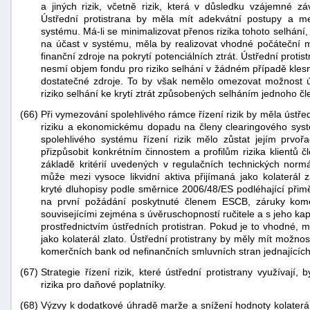
a jiných rizik, včetně rizik, která v důsledku vzájemné zá
Ústřední protistrana by měla mít adekvátní postupy a m
systému. Má-li se minimalizovat přenos rizika tohoto selhání
na účast v systému, měla by realizovat vhodné počáteční ma
finanční zdroje na pokrytí potenciálních ztrát. Ústřední proti
nesmí objem fondu pro riziko selhání v žádném případě klesno
dostatečné zdroje. To by však nemělo omezovat možnost úst
riziko selhání ke krytí ztrát způsobených selháním jednoho č
(66)
Při vymezování spolehlivého rámce řízení rizik by měla ústře
riziku a ekonomickému dopadu na členy clearingového systém
spolehlivého systému řízení rizik mělo zůstat jejím prvoř
přizpůsobit konkrétním činnostem a profilům rizika klientů 
základě kritérií uvedených v regulačních technických nor
může mezi vysoce likvidní aktiva přijímaná jako kolaterál 
kryté dluhopisy podle směrnice 2006/48/ES podléhající přim
na první požádání poskytnuté členem ESCB, záruky kom
souvisejícími zejména s úvěruschopností ručitele a s jeho ka
prostřednictvím ústředních protistran. Pokud je to vhodné,
jako kolaterál zlato. Ústřední protistrany by měly mít možnos
komerčních bank od nefinančních smluvních stran jednajícíc
(67)
Strategie řízení rizik, které ústřední protistrany využívají
rizika pro daňové poplatníky.
(68)
Výzvy k dodatkové úhradě marže a snížení hodnoty kolaterál