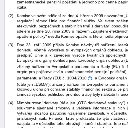
zaměstnanecké penzijní pojištění a jednoho pro cenné papír
rizika.
(2)
Komise ve svém sdělení ze dne 4. března 2009 nazvaném „Ury
regulační rámec Unie pro finanční služby. Ve svém sděle
efektivních, bezpečných a stabilních trhů s deriváty“ posoudi
sdělení ze dne 20. října 2009 s názvem „Zajištění efektivníc
opatření politiky“ uvedla Komise opatření, která hodlá přijmout
(3)
Dne 23. září 2009 přijala Komise návrhy tří nařízení, kter
dohledu, včetně vytvoření tří evropských orgánů dohledu, j
předpisů Unie a k zavedení vysoce kvalitních společných
Evropskými orgány dohledu jsou Evropský orgán dohledu (Ev
zřízený nařízením Evropského parlamentu a Rady (EU) č. 
orgán pro pojišťovnictví a zaměstnanecké penzijní pojištění
5
parlamentu a Rady (EU) č. 1094/2010
(
)
, a Evropský orgán
(dále jen „ESMA“), zřízený nařízením Evropského parlamen
klíčovou úlohu při ochraně stability finančního sektoru. Je prot
činnosti vysokou politickou prioritou a aby byly náležitě finan
+náhrady
(4)
Mimoburzovní deriváty (dále jen „OTC derivátové smlouvy“) n
soukromě sjednané smlouvy a veškeré informace o nich 
Vytvářejí složitou pavučinu vzájemné závislosti, v důsled
příslušných rizik. Finanční krize prokázala, že tyto vlastnost
napjatá, a v důsledku toho ohrožují finanční stabilitu. Toto