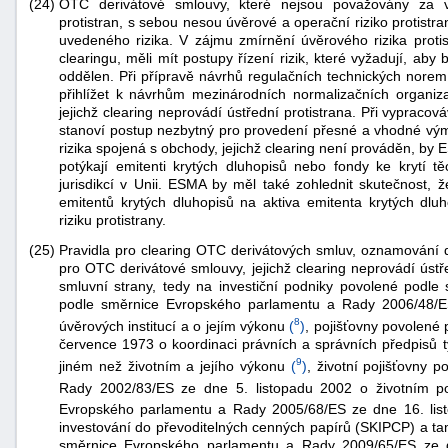
(24)
OTC derivátové smlouvy, které nejsou považovány za vh
protistran, s sebou nesou úvěrové a operační riziko protistra
uvedeného rizika. V zájmu zmírnění úvěrového rizika protist
clearingu, měli mít postupy řízení rizik, které vyžadují, ab
oddělen. Při přípravě návrhů regulačních technických norem 
přihlížet k návrhům mezinárodních normalizačních organiza
jejichž clearing neprovádí ústřední protistrana. Při vypraco
stanoví postup nezbytný pro provedení přesné a vhodné vým
rizika spojená s obchody, jejichž clearing není prováděn, by 
potýkají emitenti krytých dluhopisů nebo fondy ke krytí tě
jurisdikcí v Unii. ESMA by měl také zohlednit skutečnost,
emitentů krytých dluhopisů na aktiva emitenta krytých dlu
riziku protistrany.
(25)
Pravidla pro clearing OTC derivátových smluv, oznamování d
pro OTC derivátové smlouvy, jejichž clearing neprovádí ústř
smluvní strany, tedy na investiční podniky povolené podle
podle směrnice Evropského parlamentu a Rady 2006/48/ES
8
úvěrových institucí a o jejím výkonu
(
)
, pojišťovny povolené
července 1973 o koordinaci právních a správních předpisů tý
9
jiném než životním a jejího výkonu
(
)
, životní pojišťovny
Rady 2002/83/ES ze dne 5. listopadu 2002 o životním poj
Evropského parlamentu a Rady 2005/68/ES ze dne 16. list
investování do převoditelných cenných papírů (SKIPCP) a tam
směrnice Evropského parlamentu a Rady 2009/65/ES ze d