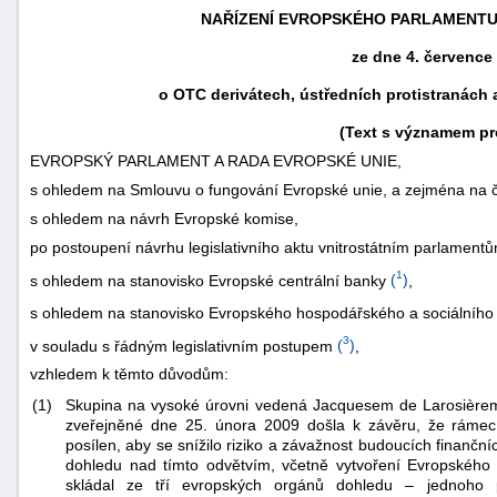
NAŘÍZENÍ EVROPSKÉHO PARLAMENTU A 
ze dne 4. července
o OTC derivátech, ústředních protistranách
(Text s významem pr
EVROPSKÝ PARLAMENT A RADA EVROPSKÉ UNIE,
s ohledem na Smlouvu o fungování Evropské unie, a zejména na č
s ohledem na návrh Evropské komise,
po postoupení návrhu legislativního aktu vnitrostátním parlament
1
s ohledem na stanovisko Evropské centrální banky
(
)
,
s ohledem na stanovisko Evropského hospodářského a sociálního
náhrady
škody
3
v souladu s řádným legislativním postupem
(
)
,
vzhledem k těmto důvodům:
(1)
Skupina na vysoké úrovni vedená Jacquesem de Larosière
zveřejněné dne 25. února 2009 došla k závěru, že rámec
posílen, aby se snížilo riziko a závažnost budoucích finanční
dohledu nad tímto odvětvím, včetně vytvoření Evropského
skládal ze tří evropských orgánů dohledu – jednoho pr