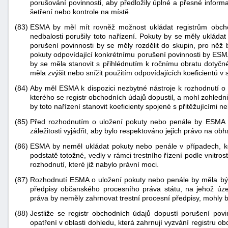
porušování povinnosti, aby předložily úplné a přesné inform
šetření nebo kontrole na místě.
(83)
ESMA by měl mít rovněž možnost ukládat registrům obchod
nedbalosti porušily toto nařízení. Pokuty by se měly ukláda
porušení povinnosti by se měly rozdělit do skupin, pro něž 
pokuty odpovídající konkrétnímu porušení povinnosti by ESM
by se měla stanovit s přihlédnutím k ročnímu obratu dotyčn
měla zvýšit nebo snížit použitím odpovídajících koeficientů v
(84)
Aby měl ESMA k dispozici nezbytné nástroje k rozhodnutí o 
kterého se registr obchodních údajů dopustil, a mohl zohledni
by toto nařízení stanovit koeficienty spojené s přitěžujícími n
(85)
Před rozhodnutím o uložení pokuty nebo penále by ESMA mě
záležitosti vyjádřit, aby bylo respektováno jejich právo na obh
(86)
ESMA by neměl ukládat pokuty nebo penále v případech, kdy
podstatě totožné, vedly v rámci trestního řízení podle vnitr
rozhodnutí, které již nabylo právní moci.
(87)
Rozhodnutí ESMA o uložení pokuty nebo penále by měla být v
předpisy občanského procesního práva státu, na jehož úz
práva by neměly zahrnovat trestní procesní předpisy, mohly 
(88)
Jestliže se registr obchodních údajů dopustí porušení pov
opatření v oblasti dohledu, která zahrnují vyzvání registru o