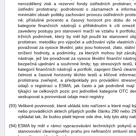
nerozdělený zisk a rezervní fondy ústředních protistran; 
ústřední protistrany; podrobnosti o záznamech a informac
minimální obsah politiky zachování provozu ústředních protis
ně; příslušné procento a časový horizont pro dobu do real
kategorie finančních nástrojů s přihlédnutím k cíli omez
zavedeny postupy pro stanovení marží ve vztahu k portfoli
tržních podmínek, který by měl být použit ke stanovení obj
protistran; metodiku pro výpočet a udržování výše vlastních zd
považovat za vysoce likvidní, jako jsou hotovost, zlato, státní
snížení hodnoty, a podmínky, za kterých mohou být záruky 
nástroje, jež lze považovat za vysoce likvidní finanční nástr
bezpečná ujednání a souhrnné limity; typ stresových testů, 
kategorií finančních nástrojů a portfolií, zapojení členů clea
četnost a časové horizonty těchto testů a klíčové informa
protistrana zveřejnit, a předpoklady pro provádění stresový
údajů o registraci u ESMA; jak často a jak podrobně mají 
týkající se celkových pozic pro jednotlivé kategorie OTC d
seskupovat a porovnávat údaje mezi registry.
(93)
Veškeré povinnosti, které ukládá toto nařízení a které mají
nebo prováděcích aktech přijatých podle článku 290 nebo 2
vykládat tak, že budou platit teprve ode dne, kdy tyto akty n
(94)
ESMA by měl v rámci vypracovávání technických pokynů a 
stanovování clearingového prahu pro nefinanční smluvní stra