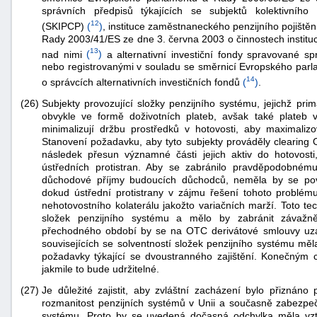
správních předpisů týkajících se subjektů kolektivního
12
(SKIPCP)
(
)
, instituce zaměstnaneckého penzijního pojiště
Rady 2003/41/ES ze dne 3. června 2003 o činnostech institu
13
nad nimi
(
)
a alternativní investiční fondy spravované spr
nebo registrovanými v souladu se směrnicí Evropského par
14
o správcích alternativních investičních fondů
(
)
.
(26)
Subjekty provozující složky penzijního systému, jejichž p
obvykle ve formě doživotních plateb, avšak také plateb
minimalizují držbu prostředků v hotovosti, aby maximalizov
Stanovení požadavku, aby tyto subjekty prováděly clearing 
následek přesun významné části jejich aktiv do hotovos
ústředních protistran. Aby se zabránilo pravděpodobné
důchodové příjmy budoucích důchodců, neměla by se povi
dokud ústřední protistrany v zájmu řešení tohoto problé
nehotovostního kolaterálu jakožto variačních marží. Toto te
složek penzijního systému a mělo by zabránit záva
přechodného období by se na OTC derivátové smlouvy uzav
souvisejících se solventností složek penzijního systému mě
požadavky týkající se dvoustranného zajištění. Konečným cí
jakmile to bude udržitelné.
(27)
Je důležité zajistit, aby zvláštní zacházení bylo přiznán
rozmanitost penzijních systémů v Unii a současně zabezpeč
systému. Proto by se uvedená dočasná odchylka měla vzt