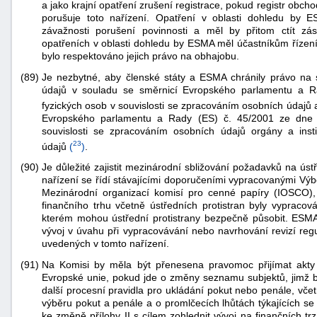
a jako krajní opatření zrušení registrace, pokud registr o
porušuje toto nařízení. Opatření v oblasti dohledu by 
závažnosti porušení povinnosti a měl by přitom ctít zás
opatřeních v oblasti dohledu by ESMA měl účastníkům řízení po
bylo respektováno jejich právo na obhajobu.
(89)
Je nezbytné, aby členské státy a ESMA chránily právo na 
údajů v souladu se směrnicí Evropského parlamentu a R
fyzických osob v souvislosti se zpracováním osobních údajů
Evropského parlamentu a Rady (ES) č. 45/2001 ze dne 
souvislosti se zpracováním osobních údajů orgány a ins
23
údajů
(
)
.
(90)
Je důležité zajistit mezinárodní sbližování požadavků na úst
nařízení se řídí stávajícími doporučeními vypracovanými Vý
Mezinárodní organizací komisí pro cenné papíry (IOSCO)
finančního trhu včetně ústředních protistran byly vypraco
kterém mohou ústřední protistrany bezpečně působit. ESMA b
vývoj v úvahu při vypracovávání nebo navrhování revizí re
uvedených v tomto nařízení.
(91)
Na Komisi by měla být přenesena pravomoc přijímat akt
Evropské unie, pokud jde o změny seznamu subjektů, jimž by
další procesní pravidla pro ukládání pokut nebo penále, vče
výběru pokut a penále a o promlčecích lhůtách týkajících s
ke změně přílohy II s cílem zohlednit vývoj na finančních trz