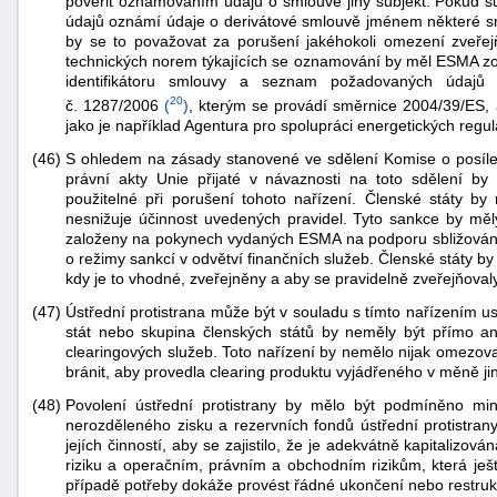
pověřit oznamováním údajů o smlouvě jiný subjekt. Pokud s
údajů oznámí údaje o derivátové smlouvě jménem některé sm
by se to považovat za porušení jakéhokoli omezení zveřejň
technických norem týkajících se oznamování by měl ESMA zoh
identifikátoru smlouvy a seznam požadovaných údajů 
20
č. 1287/2006
(
)
, kterým se provádí směrnice 2004/39/ES, a
jako je například Agentura pro spolupráci energetických regu
(46)
S ohledem na zásady stanovené ve sdělení Komise o posílen
právní akty Unie přijaté v návaznosti na toto sdělení by 
použitelné při porušení tohoto nařízení. Členské státy 
nesnižuje účinnost uvedených pravidel. Tyto sankce by měly
založeny na pokynech vydaných ESMA na podporu sbližování 
o režimy sankcí v odvětví finančních služeb. Členské státy by
kdy je to vhodné, zveřejněny a aby se pravidelně zveřejňovaly
(47)
Ústřední protistrana může být v souladu s tímto nařízením u
stát nebo skupina členských států by neměly být přímo a
clearingových služeb. Toto nařízení by nemělo nijak omezovat
bránit, aby provedla clearing produktu vyjádřeného v měně j
(48)
Povolení ústřední protistrany by mělo být podmíněno mini
nerozděleného zisku a rezervních fondů ústřední protistrany
jejích činností, aby se zajistilo, že je adekvátně kapitalizová
riziku a operačním, právním a obchodním rizikům, která ještě
případě potřeby dokáže provést řádné ukončení nebo restrukt