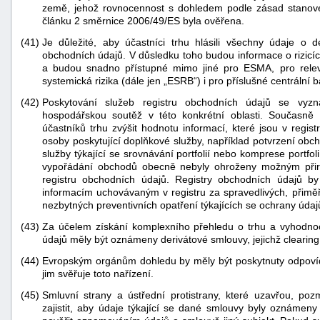
země, jehož rovnocennost s dohledem podle zásad stanov
článku 2 směrnice 2006/49/ES byla ověřena.
(41)
Je důležité, aby účastníci trhu hlásili všechny údaje o d
obchodních údajů. V důsledku toho budou informace o rizicíc
a budou snadno přístupné mimo jiné pro ESMA, pro relev
systemická rizika (dále jen „ESRB“) i pro příslušné centrální
(42)
Poskytování služeb registru obchodních údajů se vyz
hospodářskou soutěž v této konkrétní oblasti. Současně
účastníků trhu zvýšit hodnotu informací, které jsou v regis
osoby poskytující doplňkové služby, například potvrzení obc
služby týkající se srovnávání portfolií nebo komprese portfol
vypořádání obchodů obecně nebyly ohroženy možným při
registru obchodních údajů. Registry obchodních údajů by
informacím uchovávaným v registru za spravedlivých, přimě
nezbytných preventivních opatření týkajících se ochrany údaj
(43)
Za účelem získání komplexního přehledu o trhu a vyhodno
údajů měly být oznámeny derivátové smlouvy, jejichž clearing
(44)
Evropským orgánům dohledu by měly být poskytnuty odpovídají
jim svěřuje toto nařízení.
(45)
Smluvní strany a ústřední protistrany, které uzavřou, p
zajistit, aby údaje týkající se dané smlouvy byly oznámen