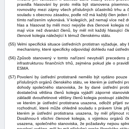
pravidla hlasování by proto měla být stanovena písemno
rovnováhy mezi zájmy všech příslušných účastníků trhu a č
souladu s obecnou zásadou, podle níž má každý člen jeden h
tímto nařízením vykonává. V kolegiích, jež nemají více než d
hlas a hlasovat by měli moci nejvýše dva členové kolegia ná
mají více než dvanáct členů, by měl mít každý hlasující čl
členové kolegia náležející k témuž členskému státu.
(55)
Velmi specifická situace ústředních protistran vyžaduje, aby
mechanismy, které specificky odpovídají dohledu nad ústřední
(56)
Způsob stanovený v tomto nařízení nevytváří precedens p
infrastrukturou finančních trhů, zejména pokud jde o pravid
ESMA.
(57)
Povolení by ústřední protistraně nemělo být vydáno pouze v
příslušných orgánů členského státu, ve kterém je ústřední 
dohody společného stanoviska, že by dané ústřední prot
dostatečná většina členů kolegia vyjádří záporné stanovi
základě dvoutřetinové většiny členů kolegia postoupí záleži
ve kterém je ústřední protistrana usazena, odložit přijetí 
rozhodnutí, které může ohledně souladu s právem Unie při
kterém je ústřední protistrana usazena, by měl přijmout
Dosáhnou-li všichni členové kolegia, s výjimkou orgánů čl
usazena, společného stanoviska, že požadavky nejsou splně
povolení vydáno, měl by mít příslušný orgán členského státu