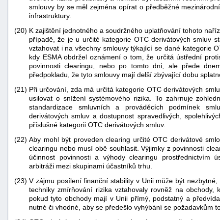
smlouvy by se měl zejména opírat o předběžné mezinárodn
infrastruktury.
(20)
K zajištění jednotného a soudržného uplatňování tohoto naří
případě, že je u určité kategorie OTC derivátových smluv s
vztahovat i na všechny smlouvy týkající se dané kategorie O
kdy ESMA obdržel oznámení o tom, že určitá ústřední proti
povinnosti clearingu, nebo po tomto dni, ale přede dnem
předpokladu, že tyto smlouvy mají delší zbývající dobu splat
(21)
Při určování, zda má určitá kategorie OTC derivátových sm
usilovat o snížení systémového rizika. To zahrnuje zohled
standardizace smluvních a prováděcích podmínek smluv
derivátových smluv a dostupnost spravedlivých, spolehlivý
příslušné kategorii OTC derivátových smluv.
(22)
Aby mohl být proveden clearing určité OTC derivátové smlo
clearingu nebo musí obě souhlasit. Výjimky z povinnosti clea
účinnost povinnosti a výhody clearingu prostřednictvím ú
arbitráži mezi skupinami účastníků trhu.
(23)
V zájmu posílení finanční stability v Unii může být nezbytné
techniky zmírňování rizika vztahovaly rovněž na obchody, k
pokud tyto obchody mají v Unii přímý, podstatný a předvídat
nutné či vhodné, aby se předešlo vyhýbání se požadavkům to