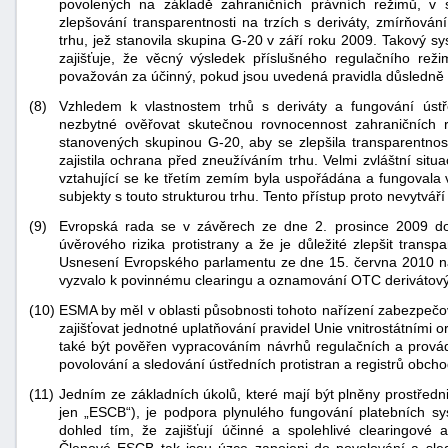
povolených na základě zahraničních právních režimů, v 
"náhradě
zlepšování transparentnosti na trzích s deriváty, zmírňová
trhu, jež stanovila skupina G-20 v září roku 2009. Takový 
škod"
zajišťuje, že věcný výsledek příslušného regulačního r
považován za účinný, pokud jsou uvedená pravidla důsledně
(8)
Vzhledem k vlastnostem trhů s deriváty a fungování ústře
nezbytné ověřovat skutečnou rovnocennost zahraničních r
stanovených skupinou G-20, aby se zlepšila transparentnost 
zajistila ochrana před zneužíváním trhu. Velmi zvláštní situ
vztahující se ke třetím zemím byla uspořádána a fungovala 
subjekty s touto strukturou trhu. Tento přístup proto nevytvář
(9)
Evropská rada se v závěrech ze dne 2. prosince 2009 doh
úvěrového rizika protistrany a že je důležité zlepšit transp
Usnesení Evropského parlamentu ze dne 15. června 2010 nazv
vyzvalo k povinnému clearingu a oznamování OTC derivátový
(10)
ESMA by měl v oblasti působnosti tohoto nařízení zabezpečova
zajišťovat jednotné uplatňování pravidel Unie vnitrostátními
také být pověřen vypracováním návrhů regulačních a provád
povolování a sledování ústředních protistran a registrů obch
(11)
Jedním ze základních úkolů, které mají být plněny prostřed
jen „ESCB“), je podpora plynulého fungování platebních 
dohled tím, že zajišťují účinné a spolehlivé clearingové a