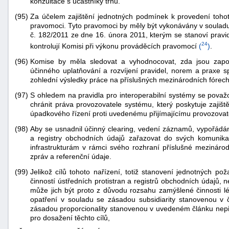
konzultace s účastníky trhu.
(95)
Za účelem zajištění jednotných podmínek k provedení tohot
pravomoci. Tyto pravomoci by měly být vykonávány v soulad
č. 182/2011 ze dne 16. února 2011, kterým se stanoví pravi
24
kontrolují Komisi při výkonu prováděcích pravomocí
(
)
.
(96)
Komise by měla sledovat a vyhodnocovat, zda jsou zapot
účinného uplatňování a rozvíjení pravidel, norem a praxe s
zohlední výsledky práce na příslušných mezinárodních fórech
(97)
S ohledem na pravidla pro interoperabilní systémy se považ
chránit práva provozovatele systému, který poskytuje zajišt
úpadkového řízení proti uvedenému přijímajícímu provozovat
(98)
Aby se usnadnil účinný clearing, vedení záznamů, vypořádání
a registry obchodních údajů zařazovat do svých komunik
infrastrukturám v rámci svého rozhraní příslušné mezináro
zpráv a referenční údaje.
(99)
Jelikož cílů tohoto nařízení, totiž stanovení jednotných 
činností ústředních protistran a registrů obchodních údajů,
může jich být proto z důvodu rozsahu zamýšlené činnosti l
opatření v souladu se zásadou subsidiarity stanovenou v
zásadou proporcionality stanovenou v uvedeném článku nepře
pro dosažení těchto cílů,