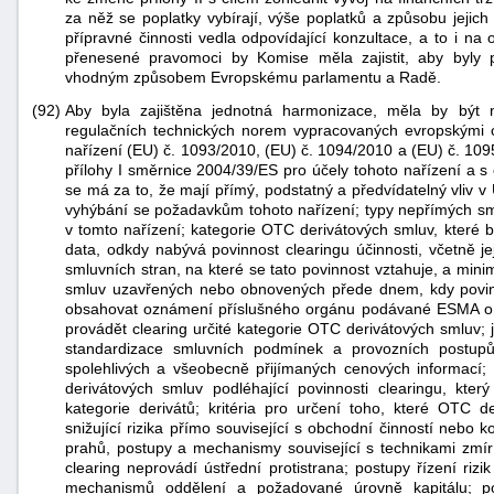
za něž se poplatky vybírají, výše poplatků a způsobu jejich
přípravné činnosti vedla odpovídající konzultace, a to i na
přenesené pravomoci by Komise měla zajistit, aby byly
vhodným způsobem Evropskému parlamentu a Radě.
(92)
Aby byla zajištěna jednotná harmonizace, měla by být 
regulačních technických norem vypracovaných evropskými
nařízení (EU) č. 1093/2010, (EU) č. 1094/2010 a (EU) č. 10
přílohy I směrnice 2004/39/ES pro účely tohoto nařízení a s 
se má za to, že mají přímý, podstatný a předvídatelný vliv v 
vyhýbání se požadavkům tohoto nařízení; typy nepřímých sm
v tomto nařízení; kategorie OTC derivátových smluv, které 
data, odkdy nabývá povinnost clearingu účinnosti, včetně j
smluvních stran, na které se tato povinnost vztahuje, a mini
smluv uzavřených nebo obnovených přede dnem, kdy povinn
obsahovat oznámení příslušného orgánu podávané ESMA o tom
provádět clearing určité kategorie OTC derivátových smluv; 
standardizace smluvních podmínek a provozních postupů,
spolehlivých a všeobecně přijímaných cenových informací; 
derivátových smluv podléhající povinnosti clearingu, kte
kategorie derivátů; kritéria pro určení toho, které OTC d
snižující rizika přímo související s obchodní činností nebo
prahů, postupy a mechanismy související s technikami zmírň
clearing neprovádí ústřední protistrana; postupy řízení riz
mechanismů oddělení a požadované úrovně kapitálu; poje