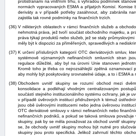
protistranami na vnitřním trhu, s výhradou podmínek stanove
normách vypracovaných ESMA a přijatých Komisí. Komise b
deriváty a v případě potřeby zasáhnout, aby zabránila na
zajistila tak rovné podmínky na finančních trzích.
(36)
V některých oblastech v rámci finančních služeb a obchodo
nehmotná práva, jež tvoří součást obchodního majetku, a prá
práva týkají produktů nebo služeb, jež se staly průmyslovým
měly být k dispozici za přiměřených, spravedlivých a nedisk
(37)
K určení příslušných kategorií OTC derivátových smluv, kte
systémově významných nefinančních smluvních stran jsou 
regulace důležité, aby byl na úrovni Unie stanoven jedno
Kromě toho je třeba co nejrozsáhlejší zpětná oznamovací po
aby mohly být poskytovány srovnatelné údaje, a to i ESMA a
(38)
Obchodem uvnitř skupiny se rozumí obchod mezi dvěma 
konsolidace a podléhají vhodným centralizovaným postupů
součástí stejného institucionálního systému ochrany, jak je 
v případě úvěrových institucí přidružených k témuž ústřední
jsou obě úvěrovými institucemi nebo jedna úvěrovou institu
OTC derivátové smlouvy v rámci nefinančních nebo finančních
nefinančních podniků, a pokud se taková smlouva považuje v
skupiny, pak by se měla považovat za obchod uvnitř skupiny
se, že obchody uvnitř skupiny mohou být nutné pro slučování 
skupiny jsou proto specifická. Jelikož zahrnutí těchto obc