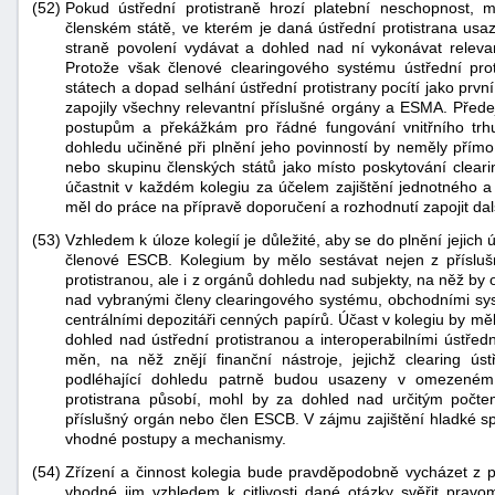
(52)
Pokud ústřední protistraně hrozí platební neschopnost, 
členském státě, ve kterém je daná ústřední protistrana usa
straně povolení vydávat a dohled nad ní vykonávat releva
Protože však členové clearingového systému ústřední pro
státech a dopad selhání ústřední protistrany pocítí jako prv
zapojily všechny relevantní příslušné orgány a ESMA. Přede
postupům a překážkám pro řádné fungování vnitřního trhu
dohledu učiněné při plnění jeho povinností by neměly přímo
nebo skupinu členských států jako místo poskytování clear
účastnit v každém kolegiu za účelem zajištění jednotného 
měl do práce na přípravě doporučení a rozhodnutí zapojit dal
(53)
Vzhledem k úloze kolegií je důležité, aby se do plnění jejich 
členové ESCB. Kolegium by mělo sestávat nejen z přísluš
protistranou, ale i z orgánů dohledu nad subjekty, na něž by o
nad vybranými členy clearingového systému, obchodními syst
centrálními depozitáři cenných papírů. Účast v kolegiu by m
dohled nad ústřední protistranou a interoperabilními ústředn
měn, na něž znějí finanční nástroje, jejichž clearing ústř
podléhající dohledu patrně budou usazeny v omezeném 
protistrana působí, mohl by za dohled nad určitým počt
příslušný orgán nebo člen ESCB. V zájmu zajištění hladké sp
vhodné postupy a mechanismy.
(54)
Zřízení a činnost kolegia bude pravděpodobně vycházet z p
vhodné jim vzhledem k citlivosti dané otázky svěřit pravo