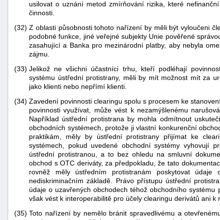
usilovat o uznání metod zmírňování rizika, které nefinančn
činnosti.
(32)
Z oblasti působnosti tohoto nařízení by měli být vyloučeni č
podobné funkce, jiné veřejné subjekty Unie pověřené správo
zasahující a Banka pro mezinárodní platby, aby nebyla om
zájmu.
(33)
Jelikož ne všichni účastníci trhu, kteří podléhají povinno
systému ústřední protistrany, měli by mít možnost mít za u
jako klienti nebo nepřímí klienti.
(34)
Zavedení povinnosti clearingu spolu s procesem ke stanovení 
povinnosti využívat, může vést k nezamýšlenému narušová
Například ústřední protistrana by mohla odmítnout uskute
obchodních systémech, protože ji vlastní konkurenční obchod
praktikám, měly by ústřední protistrany přijímat ke cl
systémech, pokud uvedené obchodní systémy vyhovují p
ústřední protistranou, a to bez ohledu na smluvní dokumen
obchod s OTC deriváty, za předpokladu, že tato dokument
rovněž měly ústředním protistranám poskytovat údaje
nediskriminačním základě. Právo přístupu ústřední protis
údaje o uzavřených obchodech téhož obchodního systému pou
však vést k interoperabilitě pro účely clearingu derivátů ani k ro
(35)
Toto nařízení by nemělo bránit spravedlivému a otevřeném