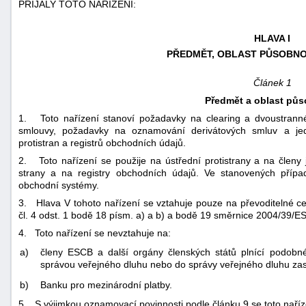
PŘIJALY TOTO NAŘÍZENÍ:
HLAVA I
PŘEDMĚT, OBLAST PŮSOBNOS
Článek 1
Předmět a oblast půs
1. Toto nařízení stanoví požadavky na clearing a dvoustranné
smlouvy, požadavky na oznamování derivátových smluv a jed
protistran a registrů obchodních údajů.
2. Toto nařízení se použije na ústřední protistrany a na členy 
strany a na registry obchodních údajů. Ve stanovených přípa
obchodní systémy.
3. Hlava V tohoto nařízení se vztahuje pouze na převoditelné c
čl. 4 odst. 1 bodě 18 písm. a) a b) a bodě 19 směrnice 2004/39/ES
4. Toto nařízení se nevztahuje na:
a)
členy ESCB a další orgány členských států plnící podobn
správou veřejného dluhu nebo do správy veřejného dluhu zas
b)
Banku pro mezinárodní platby.
5. S výjimkou oznamovací povinnosti podle článku 9 se toto naříze