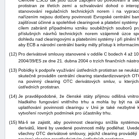
Členové ESCB tak jsou úzce zapojeni do povolování a sledo
protistran ze třetích zemí a schvalování dohod o interop
stanovování regulačních technických norem i na vypra
nařízením nejsou dotčeny povinnosti Evropské centrální ban
zajišťovat účinné a spolehlivé clearingové a platební systémy
cílem zabránit případnému vzniku souběžných souborů p
příslušných návrhů technických norem vzájemně úzce spolu
dohledu nad clearingovými a platebními systémy i při plnění f
aby ECB a národní centrální banky měly přístup k informacím
(12)
Pro derivátové smlouvy stanovené v oddíle C bodech 4 až 10
2004/39/ES ze dne 21. dubna 2004 o trzích finančních nástro
(13)
Pobídky k podpoře využívání ústředních protistran se neukázal
skutečně prováděn centrální clearing standardizovaných OT
na povinný clearing OTC derivátových smluv, u kterých l
ústředních protistran.
(14)
Je pravděpodobné, že členské státy přijmou odlišná vnitros
hladkého fungování vnitřního trhu a mohla by být na úko
uplatňování povinnosti clearingu v Unii je také nezbytné 
vytvoření rovných podmínek pro účastníky trhu.
(15)
Má-li se zajistit, aby povinnost clearingu snížila systémo
derivátů, které by uvedené povinnosti měly podléhat. Uved
všechny OTC derivátové smlouvy, jejichž clearing provádějí 