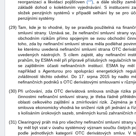
15
reorganizaci a likvidaci pojišťoven
(
)
, a dále složky zamě
základě dohod o kolektivním vyjednávání. S institucemi 
složek penzijních systémů v případě selhání by se pro úč
penzijními systémy.
(29)
Tam, kde je to vhodné, by se pravidla použitelná na finančn
smluvní strany. Uznává se, že nefinanční smluvní strany vyu
obchodním rizikům přímo spojeným se svou obchodní činno
toho, zda by nefinanční smluvní strana měla podléhat povinno
ke kterému uvedená nefinanční smluvní strana OTC deriváto
uvedených nástrojích. S cílem zajistit, aby nefinanční inst
prahům, by ESMA měl při přípravě příslušných regulačních t
se zajištěním účasti nefinančních institucí. ESMA by měl
například s Agenturou pro spolupráci energetických regul
zvláštností těchto odvětví. Do 17. srpna 2015 by nadto
nefinančních podniků s OTC derivátovými smlouvami v různých
(30)
Při určování, zda OTC derivátová smlouva snižuje rizika p
činnostmi nefinanční smluvní strany, je třeba řádně přihlédn
oblasti celkového zajištění a zmírňování rizik. Zejména je
smlouva ekonomicky vhodná ke snížení rizik při jednání a říz
s kolísáním úrokových sazeb, směnných kursů zahraničních m
(31)
Clearingový práh má pro všechny nefinanční smluvní strany 
by měl být vzat v úvahu systémový význam součtu čistých poz
podle jednotlivých kategorií OTC derivátových smluv. V t