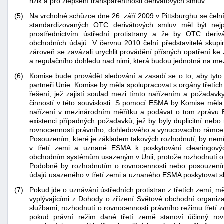
rizik a pro zlepšení transparentnosti derivátových smluv.
(5)
Na vrcholné schůzce dne 26. září 2009 v Pittsburghu se čelní
standardizovaných OTC derivátových smluv měl být nej
prostřednictvím ústřední protistrany a že by OTC deri
obchodních údajů. V červnu 2010 čelní představitelé skupi
zároveň se zavázali urychlit provádění přísných opatření ke
a regulačního dohledu nad nimi, která budou jednotná na mez
(6)
Komise bude provádět sledování a zasadí se o to, aby tyt
-
partneři Unie. Komise by měla spolupracovat s orgány třetíc
řešení, jež zajistí soulad mezi tímto nařízením a požadav
náhrady
činností v této souvislosti. S pomocí ESMA by Komise měla
nařízení v mezinárodním měřítku a podávat o tom zprávu 
existenci případných požadavků, jež by byly duplicitní neb
rovnocennosti právního, dohledového a vynucovacího rámce ve
Posouzením, které je základem takových rozhodnutí, by nemě
v třetí zemi a uznané ESMA k poskytování clearingový
obchodním systémům usazeným v Unii, protože rozhodnutí o 
Podobně by rozhodnutím o rovnocennosti nebo posouzením
údajů usazeného v třetí zemi a uznaného ESMA poskytovat s
(7)
Pokud jde o uznávání ústředních protistran z třetích zemí, 
vyplývajícími z Dohody o zřízení Světové obchodní organ
službami, rozhodnutí o rovnocennosti právního režimu třetí
pokud právní režim dané třetí země stanoví účinný rov