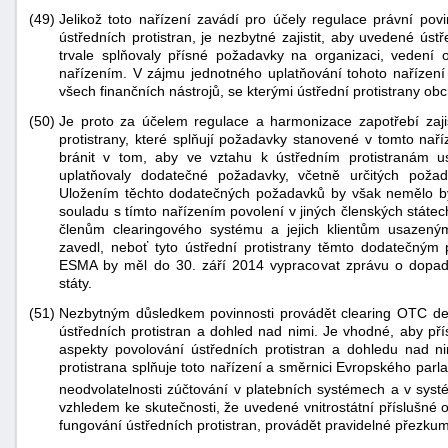
(49)
Jelikož toto nařízení zavádí pro účely regulace právní pov
ústředních protistran, je nezbytné zajistit, aby uvedené úst
trvale splňovaly přísné požadavky na organizaci, vedení 
nařízením. V zájmu jednotného uplatňování tohoto nařízení
všech finančních nástrojů, se kterými ústřední protistrany obc
(50)
Je proto za účelem regulace a harmonizace zapotřebí zajis
protistrany, které splňují požadavky stanovené v tomto na
bránit v tom, aby ve vztahu k ústředním protistranám u
uplatňovaly dodatečné požadavky, včetně určitých poža
Uložením těchto dodatečných požadavků by však nemělo být 
souladu s tímto nařízením povolení v jiných členských státe
členům clearingového systému a jejich klientům usazený
zavedl, neboť tyto ústřední protistrany těmto dodatečný
ESMA by měl do 30. září 2014 vypracovat zprávu o dopad
státy.
(51)
Nezbytným důsledkem povinnosti provádět clearing OTC deri
ústředních protistran a dohled nad nimi. Je vhodné, aby p
aspekty povolování ústředních protistran a dohledu nad nim
protistrana splňuje toto nařízení a směrnici Evropského pa
neodvolatelnosti zúčtování v platebních systémech a v sy
vzhledem ke skutečnosti, že uvedené vnitrostátní příslušné
fungování ústředních protistran, provádět pravidelné přezkum