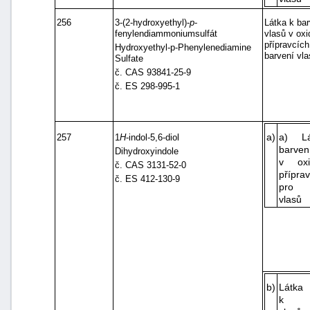
256
3-(2-hydroxyethyl)-
p
-
Látka k bar
fenylendiammoniumsulfát
vlasů v ox
přípravcích
Hydroxyethyl-p-Phenylenediamine
barvení vla
Sulfate
č. CAS 93841-25-9
č. ES 298-995-1
a)
a) L
257
1
H
-indol-5,6-diol
barven
Dihydroxyindole
v oxi
č. CAS 3131-52-0
přípra
č. ES 412-130-9
pro b
vlasů
b)
Látka
k ba