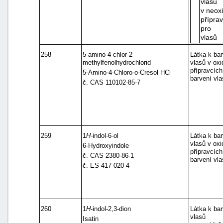
vlasů
v neox
přípra
pro b
vlasů
258
5-amino-4-chlor-2-
Látka k bar
methylfenolhydrochlorid
vlasů v ox
přípravcích
5-Amino-4-Chloro-o-Cresol HCl
barvení vla
č. CAS 110102-85-7
259
1
H
-indol-6-ol
Látka k bar
vlasů v ox
6-Hydroxyindole
přípravcích
č. CAS 2380-86-1
barvení vla
č. ES 417-020-4
260
1
H
-indol-2,3-dion
Látka k bar
vlasů
Isatin