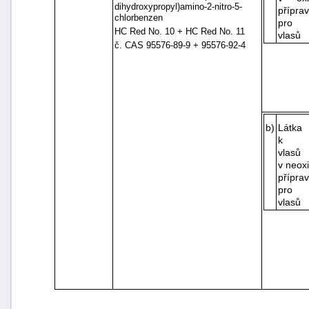
dihydroxypropyl)amino-2-nitro-5-
přípra
chlorbenzen
pro b
HC Red No. 10 + HC Red No. 11
vlasů
č. CAS 95576-89-9 + 95576-92-4
b)
Látka
k ba
vlasů
v neox
přípra
pro b
vlasů