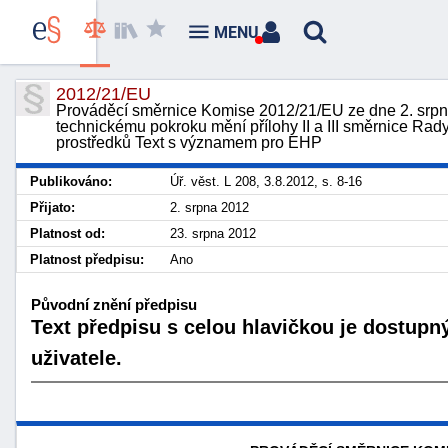
MENU
2012/21/EU
Prováděcí směrnice Komise 2012/21/EU ze dne 2. srpna
technickému pokroku mění přílohy II a III směrnice Rad
prostředků Text s významem pro EHP
Publikováno:
Úř. věst. L 208, 3.8.2012, s. 8-16
Přijato:
2. srpna 2012
Platnost od:
23. srpna 2012
Platnost předpisu:
Ano
Původní znění předpisu
Text předpisu s celou hlavičkou je dostupn
uživatele.