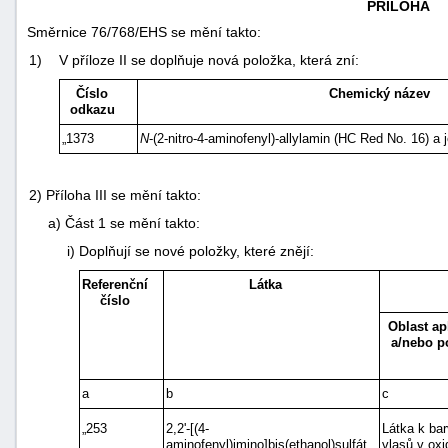
PŘÍLOHA
Směrnice 76/768/EHS se mění takto:
1)
V příloze II se doplňuje nová položka, která zní:
Číslo
Chemický název
odkazu
„1373
N
-(2-nitro-4-aminofenyl)-allylamin (HC Red No. 16) a j
2)
Příloha III se mění takto:
a)
Část 1 se mění takto:
i)
Doplňují se nové položky, které znějí:
Referenční
Látka
číslo
Oblast ap
a/nebo po
a
b
c
„253
2,2'-[(4-
Látka k bar
aminofenyl)imino]bis(ethanol)sulfát
vlasů v ox