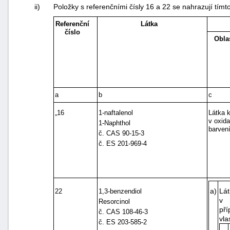
ii)
Položky s referenčními čísly 16 a 22 se nahrazují tímto
Referenční
Látka
číslo
Obla
a
b
c
„16
1-naftalenol
Látka k
v oxida
1-Naphthol
barvení
č. CAS 90-15-3
č. ES 201-969-4
a)
Lá
22
1,3-benzendiol
v
Resorcinol
pří
č. CAS 108-46-3
vla
č. ES 203-585-2