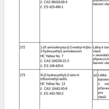
přípravcích
č. CAS 86419-69-4
barvení vla
č. ES 415-480-1
272
1-(4’-aminofenylazo)-2-methyl-4-(bis-
Látka k bar
2-hydroxyethyl) aminobenzen
vlasů
v neoxidač
HC Yellow No. 7
přípravcích
č. CAS 104226-21-3
barvení vla
č. ES 146-420-6
a)
Lát
273
N
-(2-hydroxyethyl)-2-nitro-4-
trifluormethyl-anilin
barven
v oxi
HC Yellow No. 13
přípra
č. CAS 10442-83-8
pro b
č. ES 443-760-2
vlasů