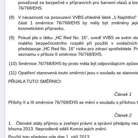
považovat za bezpečné v přípravcích pro barvení vlasů a lze 
76/768/EHS.
(8)
V návaznosti na posouzení VVBS ohledně látek „1-Naphthol“ 
části 1 směrnice 76/768/EHS by měly být změněny jeji
kosmetickém přípravku.
(9)
Pokud jde o látku „HC Red No. 16“, uvedl VVBS ve svém sta
malého bezpečnostního rozpětí při použití v oxidačních
představuje „HC Red No. 16“ riziko pro zdraví spotřebitele. 
-
seznamu v příloze II směrnice 76/768/EHS.
náhrady
(10)
Směrnice 76/768/EHS by proto měla být odpovídajícím způ
(11)
Opatření stanovená touto směrnicí jsou v souladu se stanovi
PŘIJALA TUTO SMĚRNICI:
Článek 1
Přílohy II a III směrnice 76/768/EHS se mění v souladu s přílohou 
Článek 2
1. Členské státy přijmou a zveřejní právní a správní předpisy ne
března 2013. Neprodleně sdělí Komisi jejich znění.
Použijí tyto předpisy ode dne 1. září 2013.