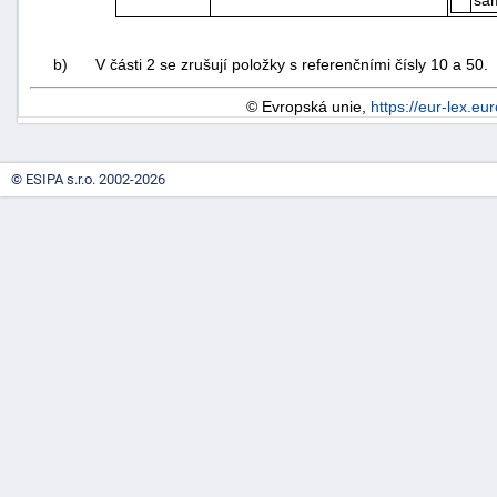
ša
b)
V části 2 se zrušují položky s referenčními čísly 10 a 50.
© Evropská unie,
https://eur-lex.eu
© ESIPA s.r.o. 2002-2026