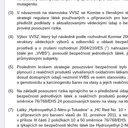
mutagenitu.
(3)
V návaznosti na stanoviska VVSZ se Komise s členskými s
strategii regulace látek používaných v přípravcích pro ba
předložit podklady s aktualizovanými vědeckými údaji o b
provést posouzení rizika.
(4)
Výbor VVSZ, který byl následně podle rozhodnutí Komise 20
struktury vědeckých výborů a odborníků v oblasti bezpečn
3
prostředí a o zrušení rozhodnutí 2004/210/ES
(
)
nahrazen 
(dále jen „VVBS“), posoudil bezpečnost jednotlivých látek, 
průmyslovými subjekty.
(5)
Posledním krokem strategie posuzování bezpečnosti bylo 
plynoucí z reakčních produktů vytvářených oxidačními látkam
dosud dostupných údajů nezmínil VVBS ve svém stanovisku z
o genotoxicitu a karcinogenitu barev na vlasy a jejich reakč
(6)
Na základě posouzení rizika opírajícího se o předložené úda
bezpečnosti jednotlivých látek a reakčních produktů poskyt
+náhrady
směrnice 76/768/EHS 24 posuzovaných barev na vlasy, na kt
(7)
Látky „Hydroxyethyl-2-Nitro-p-Toluidine“ a „HC Red No. 10 +
v přípravcích pro barvení vlasů do 31. prosince 2011, a s
v příloze III části 2 položkách 10 a 50 směrnice 76/768/EH
a týkajících se bezpečnosti těchto látek lze Hydroxyethyl-2