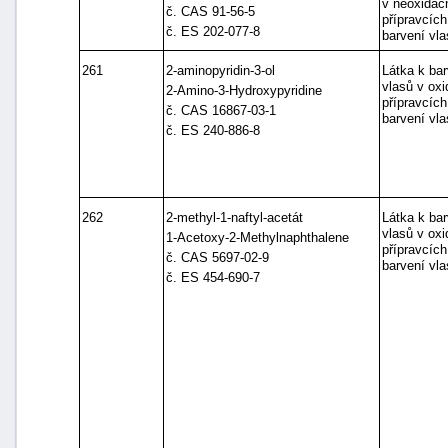
v neoxidač
č. CAS 91-56-5
přípravcích
č. ES 202-077-8
barvení vla
261
2-aminopyridin-3-ol
Látka k bar
vlasů v ox
2-Amino-3-Hydroxypyridine
přípravcích
č. CAS 16867-03-1
barvení vla
č. ES 240-886-8
262
2-methyl-1-naftyl-acetát
Látka k bar
vlasů v ox
1-Acetoxy-2-Methylnaphthalene
přípravcích
č. CAS 5697-02-9
barvení vla
č. ES 454-690-7