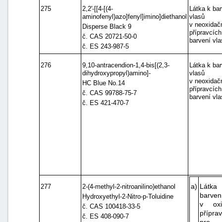
275
2,2'-[[4-[(4-
Látka k bar
aminofenyl)azo]fenyl]imino]diethanol
vlasů
v neoxidač
Disperse Black 9
přípravcích
č. CAS 20721-50-0
barvení vla
č. ES 243-987-5
276
9,10-antracendion-1,4-bis[(2,3-
Látka k bar
dihydroxypropyl)amino]-
vlasů
v neoxidač
HC Blue No.14
přípravcích
č. CAS 99788-75-7
barvení vla
č. ES 421-470-7
a)
Lát
277
2-(4-methyl-2-nitroanilino)ethanol
barven
Hydroxyethyl-2-Nitro-p-Toluidine
v oxi
č. CAS 100418-33-5
přípra
č. ES 408-090-7