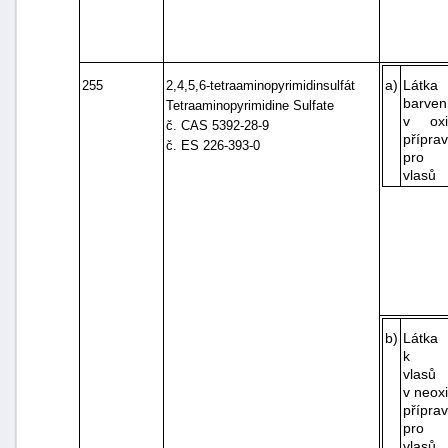
a)
Lát
255
2,4,5,6-tetraaminopyrimidinsulfát
barven
Tetraaminopyrimidine Sulfate
v oxi
č. CAS 5392-28-9
přípra
č. ES 226-393-0
pro b
vlasů
b)
Látka
k ba
vlasů
v neox
přípra
pro b
vlasů