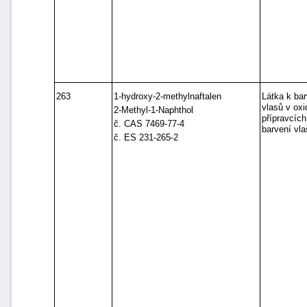
263
1-hydroxy-2-methylnaftalen
Látka k bar
vlasů v ox
2-Methyl-1-Naphthol
přípravcích
č. CAS 7469-77-4
barvení vla
č. ES 231-265-2