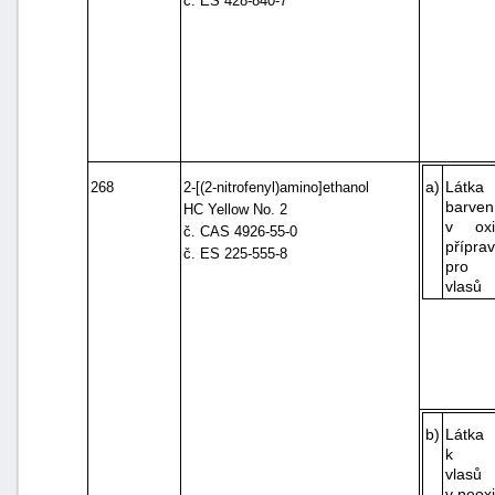
č. ES 428-840-7
a)
Lát
268
2-[(2-nitrofenyl)amino]ethanol
barven
HC Yellow No. 2
v oxi
č. CAS 4926-55-0
přípra
č. ES 225-555-8
pro b
vlasů
b)
Látka
k ba
vlasů
v neox