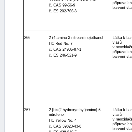
přípravcích
č. CAS 99-56-9
barvení vla
č. ES 202-766-3
266
2-(4-amino-3-nitroanilino)ethanol
Látka k bar
vlasů
HC Red No. 7
v neoxidač
č. CAS 24905-87-1
přípravcích
č. ES 246-521-9
barvení vla
267
2-[bis(2-hydroxyethyl)amino]-5-
Látka k bar
nitrofenol
vlasů
v neoxidač
HC Yellow No. 4
přípravcích
č. CAS 59820-43-8
barvení vla