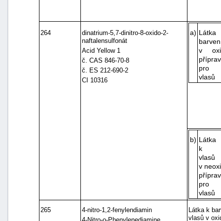
a)
Lát
264
dinatrium-5,7-dinitro-8-oxido-2-
naftalensulfonát
barven
v oxi
Acid Yellow 1
přípra
č. CAS 846-70-8
pro b
č. ES 212-690-2
vlasů
CI 10316
b)
Látka
k ba
vlasů
v neox
přípra
pro b
vlasů
265
4-nitro-1,2-fenylendiamin
Látka k bar
vlasů v ox
4-Nitro-o-Phenylenediamine