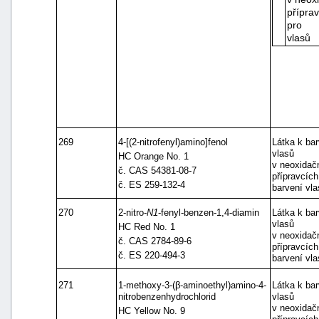
přípra
pro b
vlasů
269
4-[(2-nitrofenyl)amino]fenol
Látka k bar
vlasů
HC Orange No. 1
v neoxidač
č. CAS 54381-08-7
přípravcích
č. ES 259-132-4
barvení vla
270
2-nitro-
N1
-fenyl-benzen-1,4-diamin
Látka k bar
vlasů
HC Red No. 1
v neoxidač
č. CAS 2784-89-6
přípravcích
č. ES 220-494-3
barvení vla
271
1-methoxy-3-(β-aminoethyl)amino-4-
Látka k bar
nitrobenzenhydrochlorid
vlasů
v neoxidač
HC Yellow No. 9