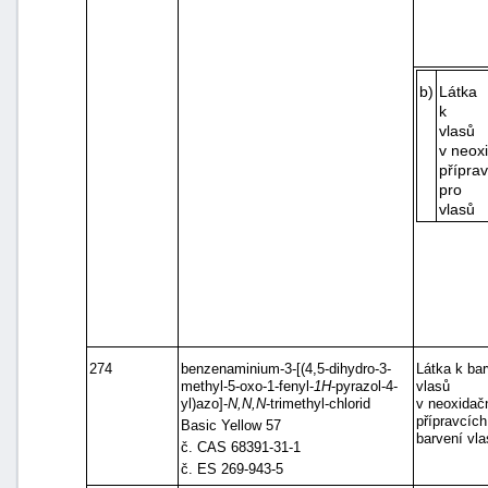
b)
Látka
k ba
vlasů
v neox
přípra
pro b
vlasů
274
benzenaminium-3-[(4,5-dihydro-3-
Látka k bar
methyl-5-oxo-1-fenyl-
1H
-pyrazol-4-
vlasů
yl)azo]-
N,N,N
-trimethyl-chlorid
v neoxidač
přípravcích
Basic Yellow 57
barvení vla
č. CAS 68391-31-1
č. ES 269-943-5