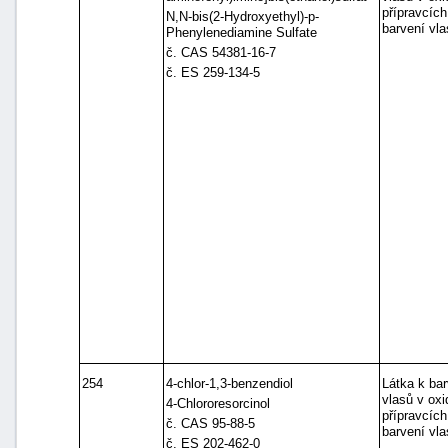
přípravcích
N,N-bis(2-Hydroxyethyl)-p-
barvení vla
Phenylenediamine Sulfate
č. CAS 54381-16-7
č. ES 259-134-5
254
4-chlor-1,3-benzendiol
Látka k bar
vlasů v ox
4-Chlororesorcinol
přípravcích
č. CAS 95-88-5
barvení vla
č. ES 202-462-0