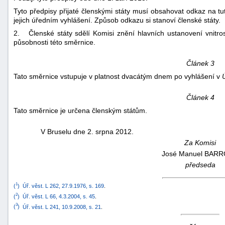
"náhradě
Tyto předpisy přijaté členskými státy musí obsahovat odkaz na tu
jejich úředním vyhlášení. Způsob odkazu si stanoví členské státy.
škod"
2. Členské státy sdělí Komisi znění hlavních ustanovení vnitrost
působnosti této směrnice.
Článek 3
Tato směrnice vstupuje v platnost dvacátým dnem po vyhlášení v
Článek 4
Tato směrnice je určena členským státům.
V Bruselu dne 2. srpna 2012.
Za Komisi
José Manuel BAR
předseda
1
(
)
Úř. věst. L 262, 27.9.1976, s. 169
.
2
(
)
Úř. věst. L 66, 4.3.2004, s. 45
.
3
(
)
Úř. věst. L 241, 10.9.2008, s. 21
.