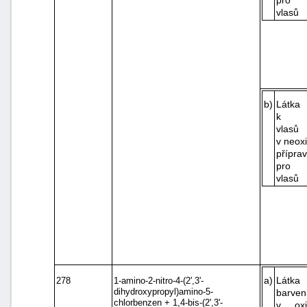
pro b
vlasů
b)
Látka
k ba
vlasů
v neox
přípra
pro b
vlasů
a)
Lát
278
1-amino-2-nitro-4-(2',3'-
dihydroxypropyl)amino-5-
barven
chlorbenzen + 1,4-bis-(2',3'-
v oxi