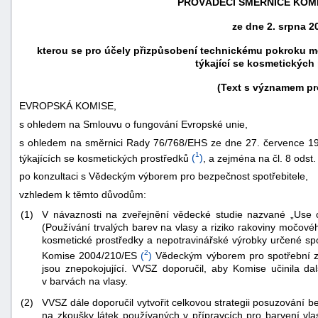
PROVÁDĚCÍ SMĚRNICE KOMIS
ze dne 2. srpna 2
kterou se pro účely přizpůsobení technickému pokroku měn
týkající se kosmetických
(Text s významem pr
EVROPSKÁ KOMISE,
s ohledem na Smlouvu o fungování Evropské unie,
s ohledem na směrnici Rady 76/768/EHS ze dne 27. července 197
1
týkajících se kosmetických prostředků
(
)
, a zejména na čl. 8 odst
po konzultaci s Vědeckým výborem pro bezpečnost spotřebitele,
vzhledem k těmto důvodům:
náhrady
(1)
V návaznosti na zveřejnění vědecké studie nazvané „Use 
škody
(Používání trvalých barev na vlasy a riziko rakoviny močov
kosmetické prostředky a nepotravinářské výrobky určené sp
2
Komise 2004/210/ES
(
)
Vědeckým výborem pro spotřební zbo
jsou znepokojující. VVSZ doporučil, aby Komise učinila da
v barvách na vlasy.
(2)
VVSZ dále doporučil vytvořit celkovou strategii posuzování b
na zkoušky látek používaných v přípravcích pro barvení vl