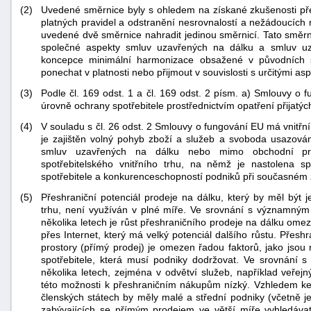
(2)
Uvedené směrnice byly s ohledem na získané zkušenosti p
platných pravidel a odstranění nesrovnalostí a nežádoucích
uvedené dvě směrnice nahradit jedinou směrnicí. Tato směrni
společné aspekty smluv uzavřených na dálku a smluv uz
koncepce minimální harmonizace obsažené v původních 
ponechat v platnosti nebo přijmout v souvislosti s určitými aspe
(3)
Podle čl. 169 odst. 1 a čl. 169 odst. 2 písm. a) Smlouvy o
úrovně ochrany spotřebitele prostřednictvím opatření přijat
(4)
V souladu s čl. 26 odst. 2 Smlouvy o fungování EU má vnitřní
je zajištěn volný pohyb zboží a služeb a svoboda usazován
smluv uzavřených na dálku nebo mimo obchodní pro
spotřebitelského vnitřního trhu, na němž je nastolena 
spotřebitele a konkurenceschopností podniků při současném z
(5)
Přeshraniční potenciál prodeje na dálku, který by měl být 
trhu, není využíván v plné míře. Ve srovnání s významný
několika letech je růst přeshraničního prodeje na dálku ome
přes Internet, který má velký potenciál dalšího růstu. Přes
+náhrady
prostory (přímý prodej) je omezen řadou faktorů, jako jsou 
spotřebitele, která musí podniky dodržovat. Ve srovnání
několika letech, zejména v odvětví služeb, například veřejný
této možnosti k přeshraničním nákupům nízký. Vzhledem ke
členských státech by měly malé a střední podniky (včetně j
zabývajících se přímým prodejem ve větší míře vyhledávat o