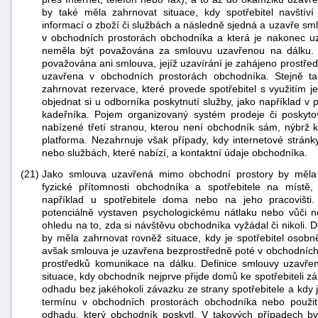
by také měla zahrnovat situace, kdy spotřebitel navští
informací o zboží či službách a následně sjedná a uzavře sm
v obchodních prostorách obchodníka a která je nakonec u
neměla být považována za smlouvu uzavřenou na dálku.
považována ani smlouva, jejíž uzavírání je zahájeno prostře
uzavřena v obchodních prostorách obchodníka. Stejně 
zahrnovat rezervace, které provede spotřebitel s využitím 
objednat si u odborníka poskytnutí služby, jako například v 
kadeřníka. Pojem organizovaný systém prodeje či poskyt
nabízené třetí stranou, kterou není obchodník sám, nýbrž k
platforma. Nezahrnuje však případy, kdy internetové stránk
nebo službách, které nabízí, a kontaktní údaje obchodníka.
(21)
Jako smlouva uzavřená mimo obchodní prostory by měla
fyzické přítomnosti obchodníka a spotřebitele na místě
například u spotřebitele doma nebo na jeho pracovišti
potenciálně vystaven psychologickému nátlaku nebo vůči
ohledu na to, zda si návštěvu obchodníka vyžádal či nikoli.
by měla zahrnovat rovněž situace, kdy je spotřebitel osobn
avšak smlouva je uzavřena bezprostředně poté v obchodních
prostředků komunikace na dálku. Definice smlouvy uzavř
situace, kdy obchodník nejprve přijde domů ke spotřebiteli 
odhadu bez jakéhokoli závazku ze strany spotřebitele a kd
termínu v obchodních prostorách obchodníka nebo použi
odhadu, který obchodník poskytl. V takových případech 