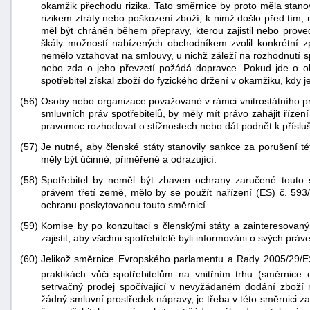
okamžik přechodu rizika. Tato směrnice by proto měla stano
rizikem ztráty nebo poškození zboží, k nimž došlo před tím, 
měl být chráněn během přepravy, kterou zajistil nebo provedl
škály možností nabízených obchodníkem zvolil konkrétní 
nemělo vztahovat na smlouvy, u nichž záleží na rozhodnutí 
nebo zda o jeho převzetí požádá dopravce. Pokud jde o ok
spotřebitel získal zboží do fyzického držení v okamžiku, kdy j
(56)
Osoby nebo organizace považované v rámci vnitrostátního pr
smluvních práv spotřebitelů, by měly mít právo zahájit říze
pravomoc rozhodovat o stížnostech nebo dát podnět k přísl
(57)
Je nutné, aby členské státy stanovily sankce za porušení té
měly být účinné, přiměřené a odrazující.
(58)
Spotřebitel by neměl být zbaven ochrany zaručené touto
právem třetí země, mělo by se použít nařízení (ES) č. 593/
ochranu poskytovanou touto směrnicí.
(59)
Komise by po konzultaci s členskými státy a zainteresovaný
zajistit, aby všichni spotřebitelé byli informováni o svých prá
(60)
Jelikož směrnice Evropského parlamentu a Rady 2005/29/E
praktikách vůči spotřebitelům na vnitřním trhu (směrnice
setrvačný prodej spočívající v nevyžádaném dodání zboží ne
žádný smluvní prostředek nápravy, je třeba v této směrnici z