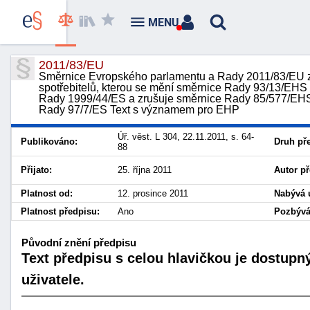
MENU
2011/83/EU
Směrnice Evropského parlamentu a Rady 2011/83/EU ze
spotřebitelů, kterou se mění směrnice Rady 93/13/EH
Rady 1999/44/ES a zrušuje směrnice Rady 85/577/EHS
Rady 97/7/ES Text s významem pro EHP
Úř. věst. L 304, 22.11.2011, s. 64-
Publikováno:
Druh př
88
Přijato:
25. října 2011
Autor př
Platnost od:
12. prosince 2011
Nabývá 
Platnost předpisu:
Ano
Pozbývá 
Původní znění předpisu
Text předpisu s celou hlavičkou je dostupn
uživatele.