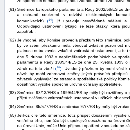
že spotřebitel nemusí poskytnout žádnou úhradu za takové n
(61)
Směrnice Evropského parlamentu a Rady 2002/58/ES ze dne
a ochraně soukromí v odvětví elektronických komuni
14
komunikacích)
(
)
již upravuje nevyžádaná sdělení a za
Odpovídající ustanovení týkající se téže otázky, která jso
zapotřebí.
(62)
Je vhodné, aby Komise provedla přezkum této směrnice, poku
by ve svém přezkumu měla věnovat zvláštní pozornost m
platnosti nebo zavést zvláštní vnitrostátní ustanovení, a to
dne 5. dubna 1993 o nepřiměřených podmínkách ve spotře
parlamentu a Rady 1999/44/ES ze dne 25. května 1999 o n
16
záruk na toto zboží
(
)
. Uvedený přezkum by mohl vést k 
návrh by mohl zahrnovat změny jiných právních předpisů tý
závazek vyplývající ze strategie spotřebitelské politiky Komi
dosáhnout vysoké společné úrovně ochrany spotřebitele.
(63)
Směrnice 93/13/EHS a 1999/44/ES by měly být rozšířeny o p
přijetí zvláštních vnitrostátních ustanovení v určitých oblastec
(64)
Směrnice 85/577/EHS a směrnice 97/7/ES by měly být zrušen
(65)
Jelikož cíle této směrnice, totiž přispět dosažením vysoké
vnitřního trhu, nemůže být uspokojivě dosaženo na úrovni čl
na úrovni Unie, může Unie přijmout opatření v souladu se z