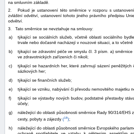
na smluvním základě.
2. Pokud je ustanovení této směrnice v rozporu s ustanovením
zvláštní odvětví, ustanovení tohoto jiného právního předpisu Uni
odvětví.
3. Tato směrnice se nevztahuje na smlouvy:
a)
týkající se sociálních služeb, včetně oblasti sociálního byd
trvale nebo dočasně nacházejí v nouzové situaci, a to včetn
b)
týkající se zdravotní péče ve smyslu čl. 3 písm. a) směrnic
ve zdravotnických zařízeních či nikoli;
c)
týkající se hazardních her, které zahrnují sázení peněžitých 
sázkových her;
d)
týkající se finančních služeb;
e)
týkající se vzniku, nabývání či převodu nemovitého majetku 
f)
týkající se výstavby nových budov, podstatné přestavby stáv
účely;
g)
náležející do oblasti působnosti směrnice Rady 90/314/EHS 
18
cesty, pobyty a zájezdy
(
)
;
h)
náležející do oblasti působnosti směrnice Evropského parla
ochraně spotřebitele ve vztahu k některým aspektům s