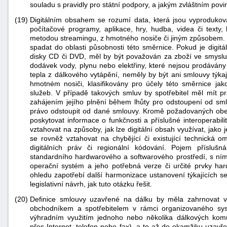
souladu s pravidly pro státní podpory, a jakým zvláštním pov
(19)
Digitálním obsahem se rozumí data, která jsou vyproduková
počítačové programy, aplikace, hry, hudba, videa či texty
metodou streamingu, z hmotného nosiče či jiným způsobem. 
spadat do oblasti působnosti této směrnice. Pokud je digit
disky CD či DVD, měl by být považován za zboží ve smyslu 
dodávek vody, plynu nebo elektřiny, které nejsou prodává
tepla z dálkového vytápění, neměly by být ani smlouvy týkaj
hmotném nosiči, klasifikovány pro účely této směrnice ja
služeb. V případě takových smluv by spotřebitel měl mít pr
zahájením jejího plnění během lhůty pro odstoupení od sml
právo odstoupit od dané smlouvy. Kromě požadovaných obec
poskytovat informace o funkčnosti a příslušné interoperabil
vztahovat na způsoby, jak lze digitální obsah využívat, jako 
se rovněž vztahovat na chybějící či existující technická 
digitálních práv či regionální kódování. Pojem příslušná 
standardního hardwarového a softwarového prostředí, s nímž 
operační systém a jeho potřebná verze či určité prvky ha
ohledu zapotřebí další harmonizace ustanovení týkajících se
legislativní návrh, jak tuto otázku řešit.
(20)
Definice smlouvy uzavřené na dálku by měla zahrnovat v
obchodníkem a spotřebitelem v rámci organizovaného sys
výhradním využitím jednoho nebo několika dálkových komu
přes Internet, telefon nebo fax), a to až do okamžiku uzavř