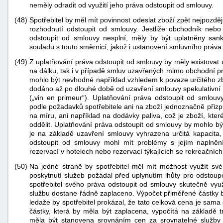
neměly odradit od využití jeho práva odstoupit od smlouvy.
(48)
Spotřebitel by měl mít povinnost odeslat zboží zpět nejpozdě
rozhodnutí odstoupit od smlouvy. Jestliže obchodník nebo
odstoupit od smlouvy nesplní, měly by být uplatněny sank
souladu s touto směrnicí, jakož i ustanovení smluvního práva
(49)
Z uplatňování práva odstoupit od smlouvy by měly existovat u
na dálku, tak i v případě smluv uzavřených mimo obchodní pr
mohlo být nevhodné například vzhledem k povaze určitého zbož
dodáno až po dlouhé době od uzavření smlouvy spekulativní p
(„vin en primeur“). Uplatňování práva odstoupit od smlou
podle požadavků spotřebitele ani na zboží jednoznačně přiz
na míru, ani například na dodávky paliva, což je zboží, kt
oddělit. Uplatňování práva odstoupit od smlouvy by mohlo bý
je na základě uzavření smlouvy vyhrazena určitá kapacita,
odstoupit od smlouvy mohl mít problémy s jejím naplnění
rezervací v hotelech nebo rezervací týkajících se rekreačních
(50)
Na jedné straně by spotřebitel měl mít možnost využít své
poskytnutí služeb požádal před uplynutím lhůty pro odstoup
spotřebitel svého práva odstoupit od smlouvy skutečně využ
službu dostane řádně zaplaceno. Výpočet přiměřené částky 
ledaže by spotřebitel prokázal, že tato celková cena je sam
částky, která by měla být zaplacena, vypočítá na základě t
měla být stanovena srovnáním cen za srovnatelné služby