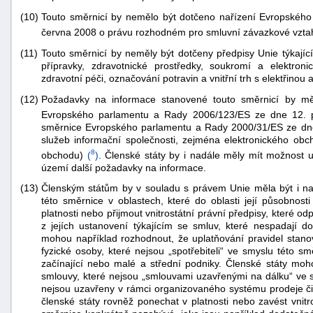
"náhradě
(10)
Touto směrnicí by nemělo být dotčeno nařízení Evropskéh
škod"
června 2008 o právu rozhodném pro smluvní závazkové vztah
(11)
Touto směrnicí by neměly být dotčeny předpisy Unie týkající
přípravky, zdravotnické prostředky, soukromí a elektron
zdravotní péči, označování potravin a vnitřní trh s elektřino
(12)
Požadavky na informace stanovené touto směrnicí by mě
Evropského parlamentu a Rady 2006/123/ES ze dne 12. p
směrnice Evropského parlamentu a Rady 2000/31/ES ze dne
služeb informační společnosti, zejména elektronického obc
8
obchodu)
(
)
. Členské státy by i nadále měly mít možnost 
území další požadavky na informace.
(13)
Členským státům by v souladu s právem Unie měla být i n
této směrnice v oblastech, které do oblasti její působnos
platnosti nebo přijmout vnitrostátní právní předpisy, které 
z jejích ustanovení týkajícím se smluv, které nespadají do
mohou například rozhodnout, že uplatňování pravidel stanov
fyzické osoby, které nejsou „spotřebiteli“ ve smyslu této s
začínající nebo malé a střední podniky. Členské státy moh
smlouvy, které nejsou „smlouvami uzavřenými na dálku“ ve s
nejsou uzavřeny v rámci organizovaného systému prodeje č
členské státy rovněž ponechat v platnosti nebo zavést vnitro