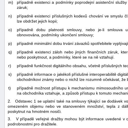
m)
případně existenci a podmínky poprodejní asistenční služby
záruk;
n)
případně existenci příslušných kodexů chování ve smyslu č
lze obdržet jejich kopii;
o)
případně dobu platnosti smlouvy, nebo je-li smlouva 
obnovována, podmínky ukončení smlouvy;
p)
případně minimální dobu trvání závazků spotřebitele vyplývaj
q)
případně existenci záloh nebo jiných finančních záruk, kte
nebo poskytnout, a podmínky, které se na ně vztahují.
r)
případně funkčnost digitálního obsahu, včetně příslušných t
s)
případně informace o jakékoli příslušné interoperabilitě dig
obchodníkovi známy nebo o nichž lze rozumně očekávat, že 
t)
případně možnost přístupu k mechanismu mimosoudního urov
na obchodníka vztahuje, a způsob přístupu k tomuto mechan
2. Odstavec 1 se uplatní také na smlouvy týkající se dodávek vod
omezeném objemu nebo ve stanoveném množství, tepla z dálko
poskytnut na hmotném nosiči.
3. V případě veřejné dražby mohou být informace uvedené v ods
podrobnostmi pro dražitele.