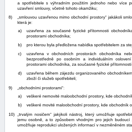
a spotřebitele s výhradním použitím jednoho nebo více 
uzavření smlouvy, včetně tohoto okamžiku;
8)
„smlouvou uzavřenou mimo obchodní prostory“ jakákoli sml
která je:
a)
uzavřena za současné fyzické přítomnosti obchodníka
prostorami obchodníka;
b)
pro kterou byla předložena nabídka spotřebitelem za ste
c)
uzavřena v obchodních prostorách obchodníka neb
bezprostředně po osobním a individuálním oslovení
prostorami obchodníka, za současné fyzické přítomnosti
d)
uzavřena během zájezdu organizovaného obchodníkem
zboží či služeb spotřebiteli;
9)
„obchodními prostorami“:
a)
veškeré nemovité maloobchodní prostory, kde obchodník 
b)
veškeré movité maloobchodní prostory, kde obchodník o
10)
„trvalým nosičem“ jakýkoli nástroj, který umožňuje spotřeb
jemu osobně, a to způsobem vhodným pro jejich budoucí po
umožňuje reprodukci uložených informací v nezměněném sta