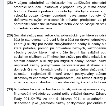
(28)
V zájmu zabránění administrativnímu zatěžování obchodn
směrnici nebudou uplatňovat v případě, kdy je mimo obch
hodnoty. Peněžní prahová hodnota by měla být stanovena na
vyloučila pouze nákupy poměrně nevýznamné hodnoty. Čl
definovat ve svých vnitrostátních právních předpisech za
spotřebitel současně uzavírá dvě nebo více souvisejících sml
zohledněna celková cena.
(29)
Sociální služby mají velice charakteristické rysy, které se od
část je stanovena na úrovni Unie a část na úrovni jednotlivý
zahrnují služby pro zvlášť znevýhodněné osoby či osoby s 
které potřebují pomoc při provádění běžných, každodenní
všechny osoby, které mají v určité životní fázi zvláštní p
sociálním službám patří mimo jiné služby pro děti a mládež,
starším osobám a služby pro migrující osoby. Sociální služ
například služby poskytované pečovatelskými službami a 
domech či jiných formách bydlení s asistenčními službami. S
celostátní, regionální či místní úrovni poskytovány stát
uznávanými charitativními organizacemi, ale rovněž služby 
směrnice nejsou vhodná pro sociální služby, které by tudíž měl
(30)
Vzhledem ke své technické složitosti, svému významu cob
financování vyžaduje zdravotní péče zvláštní úpravu. Zdrav
Rady 2011/24/EU ze dne 9. března 2011 o uplatňování p
definována jako „zdravotní služby poskytované pacientům 