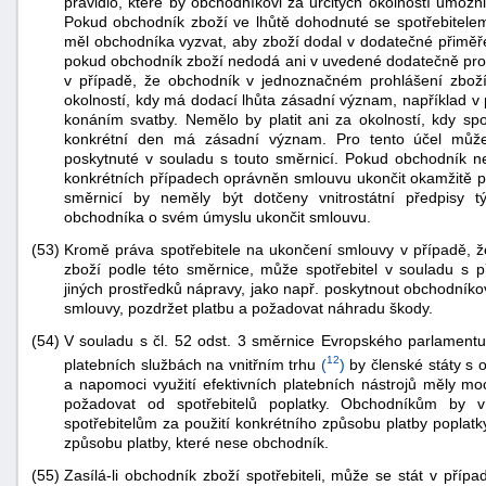
pravidlo, které by obchodníkovi za určitých okolností umožn
Pokud obchodník zboží ve lhůtě dohodnuté se spotřebitele
měl obchodníka vyzvat, aby zboží dodal v dodatečné přiměře
pokud obchodník zboží nedodá ani v uvedené dodatečně prodl
v případě, že obchodník v jednoznačném prohlášení zboží 
okolností, kdy má dodací lhůta zásadní význam, například v 
konáním svatby. Nemělo by platit ani za okolností, kdy spo
konkrétní den má zásadní význam. Pro tento účel může 
poskytnuté v souladu s touto směrnicí. Pokud obchodník ne
konkrétních případech oprávněn smlouvu ukončit okamžitě p
směrnicí by neměly být dotčeny vnitrostátní předpisy tý
obchodníka o svém úmyslu ukončit smlouvu.
(53)
Kromě práva spotřebitele na ukončení smlouvy v případě, ž
zboží podle této směrnice, může spotřebitel v souladu s př
jiných prostředků nápravy, jako např. poskytnout obchodník
smlouvy, pozdržet platbu a požadovat náhradu škody.
(54)
V souladu s čl. 52 odst. 3 směrnice Evropského parlament
12
platebních službách na vnitřním trhu
(
)
by členské státy s 
a napomoci využití efektivních platebních nástrojů měly m
požadovat od spotřebitelů poplatky. Obchodníkům by 
spotřebitelům za použití konkrétního způsobu platby poplatk
způsobu platby, které nese obchodník.
(55)
Zasílá-li obchodník zboží spotřebiteli, může se stát v pří