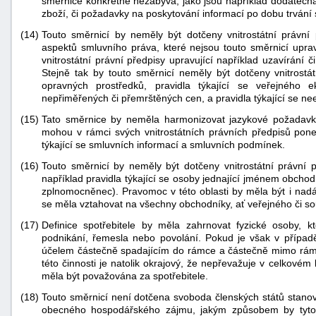
směrnice konkrétně nezabývá, jako jsou například dodatečná 
zboží, či požadavky na poskytování informací po dobu trvání
(14)
Touto směrnicí by neměly být dotčeny vnitrostátní právní 
aspektů smluvního práva, které nejsou touto směrnicí upra
vnitrostátní právní předpisy upravující například uzavírání 
Stejně tak by touto směrnicí neměly být dotčeny vnitrostá
opravných prostředků, pravidla týkající se veřejného 
nepřiměřených či přemrštěných cen, a pravidla týkající se ne
(15)
Tato směrnice by neměla harmonizovat jazykové požadavky
mohou v rámci svých vnitrostátních právních předpisů pone
týkající se smluvních informací a smluvních podmínek.
(16)
Touto směrnicí by neměly být dotčeny vnitrostátní právní 
například pravidla týkající se osoby jednající jménem obcho
zplnomocněnec). Pravomoc v této oblasti by měla být i nad
se měla vztahovat na všechny obchodníky, ať veřejného či s
(17)
Definice spotřebitele by měla zahrnovat fyzické osoby, 
podnikání, řemesla nebo povolání. Pokud je však v případ
účelem částečně spadajícím do rámce a částečně mimo rám
této činnosti je natolik okrajový, že nepřevažuje v celkové
měla být považována za spotřebitele.
(18)
Touto směrnicí není dotčena svoboda členských států stanov
obecného hospodářského zájmu, jakým způsobem by tyto 