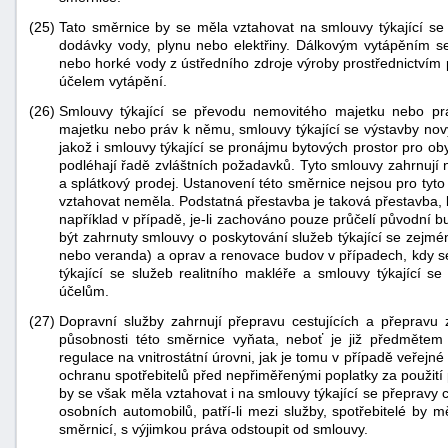
(25)
Tato směrnice by se měla vztahovat na smlouvy týkající s
dodávky vody, plynu nebo elektřiny. Dálkovým vytápěním s
nebo horké vody z ústředního zdroje výroby prostřednictvím 
účelem vytápění.
(26)
Smlouvy týkající se převodu nemovitého majetku nebo p
majetku nebo práv k němu, smlouvy týkající se výstavby nov
jakož i smlouvy týkající se pronájmu bytových prostor pro oby
podléhají řadě zvláštních požadavků. Tyto smlouvy zahrnují
a splátkový prodej. Ustanovení této směrnice nejsou pro tyt
vztahovat neměla. Podstatná přestavba je taková přestavba, 
například v případě, je-li zachováno pouze průčelí původní b
být zahrnuty smlouvy o poskytování služeb týkající se zejm
nebo veranda) a oprav a renovace budov v případech, kdy se
týkající se služeb realitního makléře a smlouvy týkající 
účelům.
(27)
Dopravní služby zahrnují přepravu cestujících a přepravu z
působnosti této směrnice vyňata, neboť je již předměte
regulace na vnitrostátní úrovni, jak je tomu v případě veřejn
ochranu spotřebitelů před nepřiměřenými poplatky za použití
by se však měla vztahovat i na smlouvy týkající se přepravy 
osobních automobilů, patří-li mezi služby, spotřebitelé by 
směrnicí, s výjimkou práva odstoupit od smlouvy.