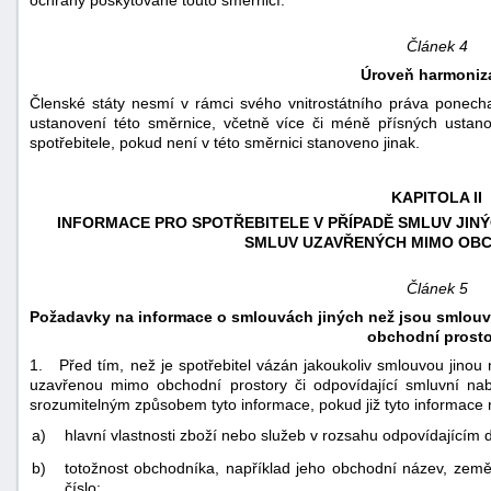
ochrany poskytované touto směrnicí.
Článek 4
Úroveň harmoniz
Členské státy nesmí v rámci svého vnitrostátního práva ponecha
ustanovení této směrnice, včetně více či méně přísných ustano
spotřebitele, pokud není v této směrnici stanoveno jinak.
KAPITOLA II
INFORMACE PRO SPOTŘEBITELE V PŘÍPADĚ SMLUV JIN
SMLUV UZAVŘENÝCH MIMO OB
Článek 5
Požadavky na informace o smlouvách jiných než jsou smlouv
obchodní prosto
1. Před tím, než je spotřebitel vázán jakoukoliv smlouvou jin
uzavřenou mimo obchodní prostory či odpovídající smluvní nab
srozumitelným způsobem tyto informace, pokud již tyto informace n
a)
hlavní vlastnosti zboží nebo služeb v rozsahu odpovídajícím 
b)
totožnost obchodníka, například jeho obchodní název, zeměp
číslo;