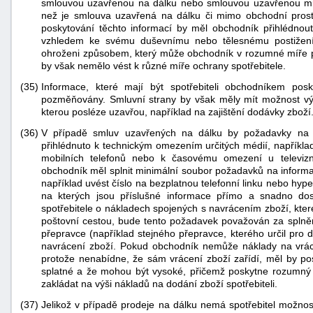
smlouvou uzavřenou na dálku nebo smlouvou uzavřenou mim
než je smlouva uzavřená na dálku či mimo obchodní prosto
poskytování těchto informací by měl obchodník přihlédnout 
vzhledem ke svému duševnímu nebo tělesnému postižení, p
ohroženi způsobem, který může obchodník v rozumné míře př
by však nemělo vést k různé míře ochrany spotřebitele.
(35)
Informace, které mají být spotřebiteli obchodníkem po
pozměňovány. Smluvní strany by však měly mít možnost v
kterou posléze uzavřou, například na zajištění dodávky zboží
(36)
V případě smluv uzavřených na dálku by požadavky na i
přihlédnuto k technickým omezením určitých médií, napříkla
mobilních telefonů nebo k časovému omezení u televizn
obchodník měl splnit minimální soubor požadavků na informac
například uvést číslo na bezplatnou telefonní linku nebo hyp
na kterých jsou příslušné informace přímo a snadno do
spotřebitele o nákladech spojených s navrácením zboží, kte
poštovní cestou, bude tento požadavek považován za splněn
přepravce (například stejného přepravce, kterého určil pro
navrácení zboží. Pokud obchodník nemůže náklady na vrác
protože nenabídne, že sám vrácení zboží zařídí, měl by po
splatné a že mohou být vysoké, přičemž poskytne rozumný
zakládat na výši nákladů na dodání zboží spotřebiteli.
(37)
Jelikož v případě prodeje na dálku nemá spotřebitel možnos