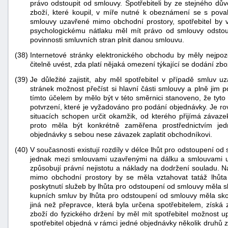
právo odstoupit od smlouvy. Spotřebiteli by ze stejného dů
zboží, které koupil, v míře nutné k obeznámení se s povah
smlouvy uzavřené mimo obchodní prostory, spotřebitel by
psychologickému nátlaku měl mít právo od smlouvy odsto
povinnosti smluvních stran plnit danou smlouvu.
(38)
Internetové stránky elektronického obchodu by měly nejpo
čitelně uvést, zda platí nějaká omezení týkající se dodání zbo
(39)
Je důležité zajistit, aby měl spotřebitel v případě smluv u
stránek možnost přečíst si hlavní části smlouvy a plně jim
tímto účelem by mělo být v této směrnici stanoveno, že tyto 
potvrzení, které je vyžadováno pro podání objednávky. Je rovn
situacích schopen určit okamžik, od kterého přijímá závazek
proto měla být konkrétně zaměřena prostřednictvím je
objednávky s sebou nese závazek zaplatit obchodníkovi.
(40)
V současnosti existují rozdíly v délce lhůt pro odstoupení od
jednak mezi smlouvami uzavřenými na dálku a smlouvami u
způsobují právní nejistotu a náklady na dodržení souladu.
mimo obchodní prostory by se měla vztahovat tatáž lhůt
poskytnutí služeb by lhůta pro odstoupení od smlouvy měla s
kupních smluv by lhůta pro odstoupení od smlouvy měla skonč
jiná než přepravce, která byla určena spotřebitelem, získá
zboží do fyzického držení by měl mít spotřebitel možnost up
spotřebitel objedná v rámci jedné objednávky několik druhů 