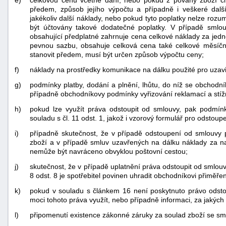
e)
celkovou cenu včetně daní, nebo pokud z povahy zboží či
předem, způsob jejího výpočtu a případně i veškeré dal
jakékoliv další náklady, nebo pokud tyto poplatky nelze roz
být účtovány takové dodatečné poplatky. V případě smlo
obsahující předplatné zahrnuje cena celkové náklady za jed
pevnou sazbu, obsahuje celková cena také celkové měsíčn
stanovit předem, musí být určen způsob výpočtu ceny;
f)
náklady na prostředky komunikace na dálku použité pro uzavř
g)
podmínky platby, dodání a plnění, lhůtu, do níž se obchodn
případně obchodníkovy podmínky vyřizování reklamací a stíž
h)
pokud lze využít práva odstoupit od smlouvy, pak podmínk
souladu s čl. 11 odst. 1, jakož i vzorový formulář pro odstoup
i)
případně skutečnost, že v případě odstoupení od smlouvy 
zboží a v případě smluv uzavřených na dálku náklady za nav
nemůže být navráceno obvyklou poštovní cestou;
j)
skutečnost, že v případě uplatnění práva odstoupit od smlouvy
8 odst. 8 je spotřebitel povinen uhradit obchodníkovi přiměřen
k)
pokud v souladu s článkem 16 není poskytnuto právo odstou
moci tohoto práva využít, nebo případně informaci, za jakých o
l)
připomenutí existence zákonné záruky za soulad zboží se sm