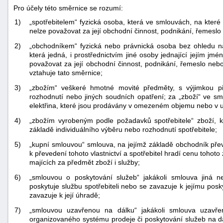
Pro účely této směrnice se rozumí:
1)
„spotřebitelem“ fyzická osoba, která ve smlouvách, na které
nelze považovat za její obchodní činnost, podnikání, řemeslo
2)
„obchodníkem“ fyzická nebo právnická osoba bez ohledu na 
která jedná, i prostřednictvím jiné osoby jednající jejím jm
považovat za její obchodní činnost, podnikání, řemeslo nebo
vztahuje tato směrnice;
3)
„zbožím“ veškeré hmotné movité předměty, s výjimkou p
rozhodnutí nebo jiných soudních opatření; za „zboží“ ve sm
elektřina, které jsou prodávány v omezeném objemu nebo v u
4)
„zbožím vyrobeným podle požadavků spotřebitele“ zboží, k
základě individuálního výběru nebo rozhodnutí spotřebitele;
5)
„kupní smlouvou“ smlouva, na jejímž základě obchodník převá
k převedení tohoto vlastnictví a spotřebitel hradí cenu tohot
majících za předmět zboží i služby;
6)
„smlouvou o poskytování služeb“ jakákoli smlouva jiná 
poskytuje službu spotřebiteli nebo se zavazuje k jejímu posk
zavazuje k její úhradě;
7)
„smlouvou uzavřenou na dálku“ jakákoli smlouva uzavř
organizovaného systému prodeje či poskytování služeb na d