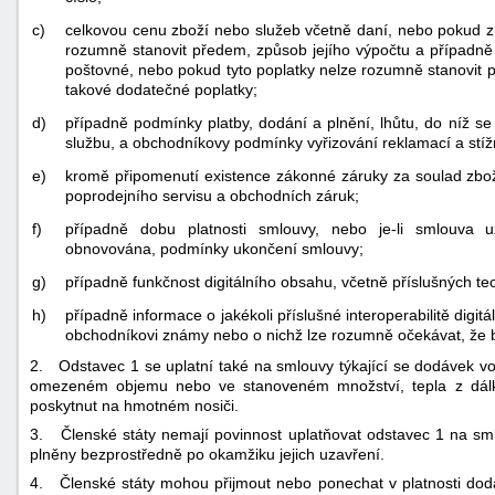
c)
celkovou cenu zboží nebo služeb včetně daní, nebo pokud z
rozumně stanovit předem, způsob jejího výpočtu a případně 
poštovné, nebo pokud tyto poplatky nelze rozumně stanovit 
takové dodatečné poplatky;
d)
případně podmínky platby, dodání a plnění, lhůtu, do níž s
službu, a obchodníkovy podmínky vyřizování reklamací a stíž
e)
kromě připomenutí existence zákonné záruky za soulad zbož
poprodejního servisu a obchodních záruk;
f)
případně dobu platnosti smlouvy, nebo je-li smlouva 
obnovována, podmínky ukončení smlouvy;
g)
případně funkčnost digitálního obsahu, včetně příslušných t
h)
případně informace o jakékoli příslušné interoperabilitě dig
obchodníkovi známy nebo o nichž lze rozumně očekávat, že 
2. Odstavec 1 se uplatní také na smlouvy týkající se dodávek vod
omezeném objemu nebo ve stanoveném množství, tepla z dálko
poskytnut na hmotném nosiči.
3. Členské státy nemají povinnost uplatňovat odstavec 1 na sml
plněny bezprostředně po okamžiku jejich uzavření.
4. Členské státy mohou přijmout nebo ponechat v platnosti do