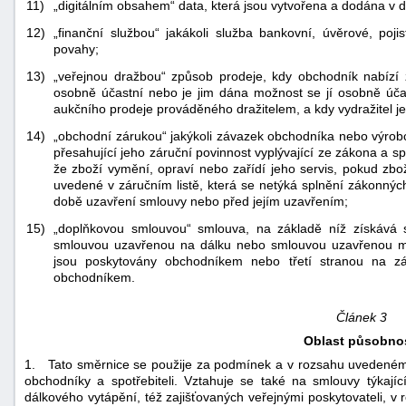
11)
„digitálním obsahem“ data, která jsou vytvořena a dodána v d
12)
„finanční službou“ jakákoli služba bankovní, úvěrové, poji
povahy;
13)
„veřejnou dražbou“ způsob prodeje, kdy obchodník nabízí z
osobně účastní nebo je jim dána možnost se jí osobně účas
aukčního prodeje prováděného dražitelem, a kdy vydražitel je
14)
„obchodní zárukou“ jakýkoli závazek obchodníka nebo výrobce 
přesahující jeho záruční povinnost vyplývající ze zákona a s
že zboží vymění, opraví nebo zařídí jeho servis, pokud zbo
uvedené v záručním listě, která se netýká splnění zákonný
době uzavření smlouvy nebo před jejím uzavřením;
15)
„doplňkovou smlouvou“ smlouva, na základě níž získává sp
smlouvou uzavřenou na dálku nebo smlouvou uzavřenou mi
jsou poskytovány obchodníkem nebo třetí stranou na zá
obchodníkem.
Článek 3
Oblast působnos
1. Tato směrnice se použije za podmínek a v rozsahu uvedeném 
obchodníky a spotřebiteli. Vztahuje se také na smlouvy týkajíc
dálkového vytápění, též zajišťovaných veřejnými poskytovateli, v