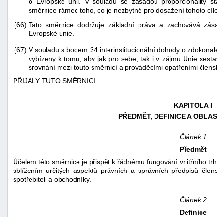
o Evropské unii. V souladu se zásadou proporcionality 
směrnice rámec toho, co je nezbytné pro dosažení tohoto cíle
(66)
Tato směrnice dodržuje základní práva a zachovává zás
Evropské unie.
V souladu s bodem 34 interinstitucionální dohody o zdokonal
(67)
vybízeny k tomu, aby jak pro sebe, tak i v zájmu Unie sestav
srovnání mezi touto směrnicí a prováděcími opatřeními členský
PŘIJALY TUTO SMĚRNICI:
KAPITOLA I
PŘEDMĚT, DEFINICE A OBLA
Článek 1
Předmět
Účelem této směrnice je přispět k řádnému fungování vnitřního tr
sblížením určitých aspektů právních a správních předpisů člen
spotřebiteli a obchodníky.
Článek 2
Definice