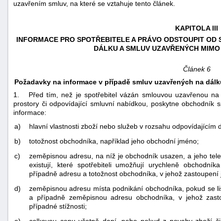
uzavřením smluv, na které se vztahuje tento článek.
KAPITOLA III
INFORMACE PRO SPOTŘEBITELE A PRÁVO ODSTOUPIT OD 
DÁLKU A SMLUV UZAVŘENÝCH MIMO
Článek 6
Požadavky na informace v případě smluv uzavřených na dál
1. Před tím, než je spotřebitel vázán smlouvou uzavřenou n
prostory či odpovídající smluvní nabídkou, poskytne obchodník 
informace:
a)
hlavní vlastnosti zboží nebo služeb v rozsahu odpovídajícím 
b)
totožnost obchodníka, například jeho obchodní jméno;
c)
zeměpisnou adresu, na níž je obchodník usazen, a jeho telef
existují, které spotřebiteli umožňují urychleně obchodní
případně adresu a totožnost obchodníka, v jehož zastoupení 
d)
zeměpisnou adresu místa podnikání obchodníka, pokud se li
a případně zeměpisnou adresu obchodníka, v jehož zasto
případné stížnosti;