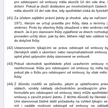
pro odstoupení od smlouvy měla skončit 14 dní ode dne, kd
držení. Pokud je zboží dodáváno po mnohočetných částech 
měla skončit 14 dní ode dne, kdy spotřebitel získá do fyzické
(41)
Za účelem zajištění právní jistoty je vhodné, aby se naříze
1971, kterým se určují pravidla pro lhůty, data a termíny
(
směrnici. Proto by všechny lhůty obsažené v této směrnici mě
dnech. Je-li pro stanovení lhůty vyjádřené ve dnech rozhodují
proveden určitý úkon, pak by den, během nějž tato událost n
do dotyčné lhůty.
(42)
Ustanoveními týkajícími se práva odstoupit od smlouvy b
členských států o ukončení nebo nevymahatelnosti smlouvy 
splnil před uplynutím doby stanovené ve smlouvě.
(43)
Pokud obchodník spotřebitele před uzavřením smlouvy n
neinformoval, lhůta pro odstoupení od smlouvy by měla být 
pokud jde o lhůtu pro odstoupení od smlouvy, by však měl
lhůty.
(44)
Z důvodu rozdílů ve způsobu, jakým je uplatňováno právo
státech, vznikly náklady obchodníkům prodávajícím pře
formuláře pro odstoupení od smlouvy, který může spotřebitel
smlouvy a zaručit právní jistotu. Z těchto důvodů by členské
Unii stanovovat žádné další požadavky na vzhled týkající se 
mít i nadále možnost odstoupit od smlouvy na základě