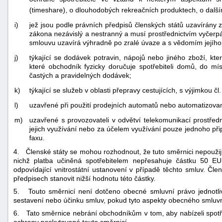
(timeshare), o dlouhodobých rekreačních produktech, o dalš
i)
jež jsou podle právních předpisů členských států uzavírány z
zákona nezávislý a nestranný a musí prostřednictvím vyčerpáva
smlouvu uzavírá výhradně po zralé úvaze a s vědomím jejího
j)
týkající se dodávek potravin, nápojů nebo jiného zboží, kt
které obchodník fyzicky doručuje spotřebiteli domů, do mí
častých a pravidelných dodávek;
k)
týkající se služeb v oblasti přepravy cestujících, s výjimkou čl
l)
uzavřené při použití prodejních automatů nebo automatizova
m)
uzavřené s provozovateli v odvětví telekomunikací prostřed
jejich využívání nebo za účelem využívání pouze jednoho přip
faxu.
4. Členské státy se mohou rozhodnout, že tuto směrnici nepouži
nichž platba učiněná spotřebitelem nepřesahuje částku 50 EU
odpovídající vnitrostátní ustanovení v případě těchto smluv. Čle
předpisech stanovit nižší hodnotu této částky.
5. Touto směrnicí není dotčeno obecné smluvní právo jednotlivých
sestavení nebo účinku smluv, pokud tyto aspekty obecného smluvn
6. Tato směrnice nebrání obchodníkům v tom, aby nabízeli spotř