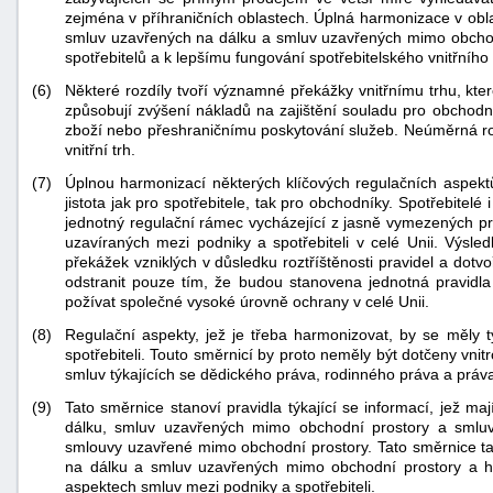
zejména v příhraničních oblastech. Úplná harmonizace v oblas
smluv uzavřených na dálku a smluv uzavřených mimo obchodn
spotřebitelů a k lepšímu fungování spotřebitelského vnitřního 
(6)
Některé rozdíly tvoří významné překážky vnitřnímu trhu, kter
způsobují zvýšení nákladů na zajištění souladu pro obchodní
zboží nebo přeshraničnímu poskytování služeb. Neúměrná roz
vnitřní trh.
(7)
Úplnou harmonizací některých klíčových regulačních aspe
-
jistota jak pro spotřebitele, tak pro obchodníky. Spotřebitel
náhrady
jednotný regulační rámec vycházející z jasně vymezených prá
uzavíraných mezi podniky a spotřebiteli v celé Unii. Výsl
překážek vzniklých v důsledku roztříštěnosti pravidel a dotvoř
odstranit pouze tím, že budou stanovena jednotná pravidla
požívat společné vysoké úrovně ochrany v celé Unii.
(8)
Regulační aspekty, jež je třeba harmonizovat, by se měly
spotřebiteli. Touto směrnicí by proto neměly být dotčeny vnit
smluv týkajících se dědického práva, rodinného práva a práva
(9)
Tato směrnice stanoví pravidla týkající se informací, jež m
dálku, smluv uzavřených mimo obchodní prostory a smluv
smlouvy uzavřené mimo obchodní prostory. Tato směrnice ta
na dálku a smluv uzavřených mimo obchodní prostory a ha
aspektech smluv mezi podniky a spotřebiteli.