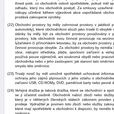
ihned poté, co obchodník oslovil spotřebitele, pokud měl s
odhadu, který mu obchodník poskytl. Za smlouvy uzavřené
nákupy učiněné během výjezdové akce uspořádané obchod
prodává zakoupené výrobky.
(22)
Obchodní prostory by měly zahrnovat prostory v jakékoli p
automobily), které obchodníkovi slouží jako trvalé či obvyklé
stánky by měly být za obchodní prostory považovány v p
prostory, kde obchodník svou činnost provozuje na sezónn
lyžařském či přímořském letovisku, by za obchodní prostory
činnost provozuje obvykle. Za obchodní prostory by neměla 
ulice, nákupní střediska, pláže, sportovní zařízení a veř
používá pouze výjimečně, ani soukromá obydlí nebo pracovi
obchodníka nebo v jeho zastoupení, jak stanoví tato směrnic
smyslu této směrnice.
(23)
Trvalý nosič by měl umožnit spotřebiteli uchovávat informa
ochrany jeho zájmů plynoucích z jeho vztahu s obchodníkem
zařízení USB, CD-ROMy, DVD, paměťové karty nebo pevné dis
(24)
Veřejná dražba je taková dražba, které se obchodníci a spo
se jí účastnit osobně. Obchodník nabízí zboží nebo služby
který je v některých členských státech zákonem povolen 
prodeje. Vydražitel je povinen toto zboží nebo služby zakou
které mají spotřebitelé a obchodníci k dispozici, by nemělo
směrnice.