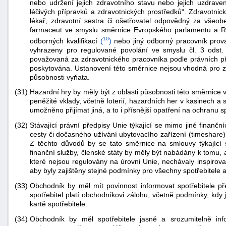
nebo udržení jejich zdravotního stavu nebo jejich uzdrave
léčivých přípravků a zdravotnických prostředků“. Zdravotnic
lékař, zdravotní sestra či ošetřovatel odpovědný za všeob
farmaceut ve smyslu směrnice Evropského parlamentu a R
10
odborných kvalifikací
(
)
nebo jiný odborný pracovník provád
vyhrazeny pro regulované povolání ve smyslu čl. 3 odst
považovaná za zdravotnického pracovníka podle právních př
poskytována. Ustanovení této směrnice nejsou vhodná pro zdra
působnosti vyňata.
(31)
Hazardní hry by měly být z oblasti působnosti této směrnice v
peněžité vklady, včetně loterií, hazardních her v kasinech 
umožněno přijímat jiná, a to i přísnější opatření na ochranu sp
(32)
Stávající právní předpisy Unie týkající se mimo jiné finančn
cesty či dočasného užívání ubytovacího zařízení (timeshare)
Z těchto důvodů by se tato směrnice na smlouvy týkající 
finanční služby, členské státy by měly být nabádány k tomu, 
které nejsou regulovány na úrovni Unie, nechávaly inspirovat
aby byly zajištěny stejné podmínky pro všechny spotřebitele a
(33)
Obchodník by měl mít povinnost informovat spotřebitele p
spotřebitel platí obchodníkovi zálohu, včetně podmínky, kdy 
kartě spotřebitele.
(34)
Obchodník by měl spotřebitele jasně a srozumitelně inf