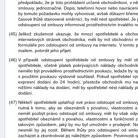
předpokladu, že je toto prohlášení určené obchodníkovi, v ně
smlouvy, jednoznačné. Dopis, telefonní hovor nebo navrácen
by tomuto požadavku mohly vyhovovat, avšak důkazní břemen
časové lhůtě stanovené směrnicí, by měl nést spotřebitel. Je
odstoupení od smlouvy informoval prostřednictvím trvalého n
(45)
Jelikož zkušenost ukazuje, že mnozí spotřebitelé a obchod
internetových stránek obchodníka, měli by mít obchodníci m
formuláře pro odstoupení od smlouvy na internetu. V tomto 
mailem, potvrdit jeho přijetí.
(46)
V případě odstoupení spotřebitele od smlouvy by měl obc
spotřebitele, včetně plateb pokrývajících náklady obchodník
nemělo být prováděno prostřednictvím poukazu, ledaže by spo
s použitím poukazu výslovně souhlasil. Pokud spotřebitel vý
expresní dodání do 24 hodin), přestože obchodník mu na
nižšími náklady na dodání, měl by spotřebitel nést náklady 
dodání.
(47)
Někteří spotřebitelé uplatňují své právo odstoupit od smlouvy
nutná k tomu, aby se obeznámili s povahou, vlastnostmi a 
neměl pozbýt právo odstoupit od smlouvy, měl by však odpo
spotřebitel obeznámil s povahou, vlastnostmi a funkčností z
takovým způsobem, jaký by mu byl umožněn v prodejně. Např
nesměl by jej nosit. Během lhůty pro odstoupení od smlo
zacházet a zkontrolovat jej náležitým způsobem. Povinnosti 