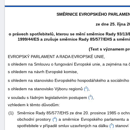
SMĚRNICE EVROPSKÉHO PARLAMENT
ze dne 25. října 2
o právech spotřebitelů, kterou se mění směrnice Rady 93/1
1999/44/ES a zrušuje směrnice Rady 85/577/EHS a směrn
(Text s významem pr
EVROPSKÝ PARLAMENT A RADA EVROPSKÉ UNIE,
s ohledem na Smlouvu o fungování Evropské unie, a zejména na č
s ohledem na návrh Evropské komise,
s ohledem na stanovisko Evropského hospodářského a sociálního
náhrady
2
s ohledem na stanovisko Výboru regionů
(
)
,
škody
3
v souladu s řádným legislativním postupem
(
)
,
vzhledem k těmto důvodům:
(1)
Směrnice Rady 85/577/EHS ze dne 20. prosince 1985 o ochra
4
obchodní prostory
(
)
a směrnice Evropského parlamentu a 
5
spotřebitele v případě smluv uzavřených na dálku
(
)
stanoví 