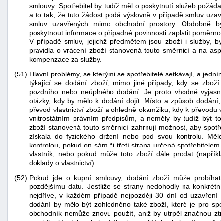
smlouvy. Spotřebitel by tudíž měl o poskytnutí služeb požád
a to tak, že tuto žádost podá výslovně v případě smluv uza
smluv uzavřených mimo obchodní prostory. Obdobně by 
poskytnout informace o případné povinnosti zaplatit poměrnou
V případě smluv, jejichž předmětem jsou zboží i služby, b
pravidla o vrácení zboží stanovená touto směrnicí a na asp
kompenzace za služby.
(51)
Hlavní problémy, se kterými se spotřebitelé setkávají, a jedn
týkající se dodání zboží, mimo jiné případy, kdy se zbož
pozdního nebo neúplného dodání. Je proto vhodné vyjasnit 
otázky, kdy by mělo k dodání dojít. Místo a způsob dodání,
převod vlastnictví zboží a ohledně okamžiku, kdy k převodu v
vnitrostátním právním předpisům, a neměly by tudíž být tou
zboží stanovená touto směrnicí zahrnují možnost, aby spotře
získala do fyzického držení nebo pod svou kontrolu. Měl
kontrolou, pokud on sám či třetí strana určená spotřebitelem
vlastník, nebo pokud může toto zboží dále prodat (napří
doklady o vlastnictví).
(52)
Pokud jde o kupní smlouvy, dodání zboží může probíha
pozdějšímu datu. Jestliže se strany nedohodly na konkrétn
nejdříve, v každém případě nejpozději 30 dní od uzavření 
dodání by mělo být zohledněno také zboží, které je pro spotř
obchodník nemůže znovu použít, aniž by utrpěl značnou ztr