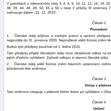
V položkách s referenčními čísly 3, 4, 5, 6, 10, 11, 12, 16, 19, 20
38, 39, 44, 48, 49, 50, 55 a 56 v části 2 přílohy III směrnice
nahrazuje datem „31. 12. 2010“.
Článek 2
Provedení
1. Členské státy přijmou a zveřejní právní a správní předpisy
nejpozději do 31. prosince 2009. Neprodleně sdělí Komisi znění tě
-
Budou tyto předpisy používat od 1. ledna 2010.
náhrady
Tyto předpisy přijaté členskými státy musí obsahovat odkaz na tu
jejich úředním vyhlášení. Způsob odkazu si stanoví členské státy.
2. Členské státy sdělí Komisi znění hlavních ustanovení vnitrost
působnosti této směrnice.
Článek 3
Vstup v platnos
Tato směrnice vstupuje v platnost třetím dnem po vyhlášení v
Úřed
Článek 4
Určení