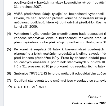
používanými v barvách na vlasy kosmetické výrobní odvětví
31. prosinec 2007.
(3)
VVBS předložené údaje týkající se bezpečnosti vyhodnoti
závěru, že není schopen provést konečné posouzení rizika p
neúplnosti podkladů, které výrobní odvětví předložilo. Kosme
konci září 2009.
(4)
Vzhledem k výše uvedeným skutečnostem bude posouzení rizi
konečné stanovisko VVBS o bezpečnosti reakčních produktů 
přesto vyžadovat dobu překračující předběžnou lhůtu, tedy 3
(5)
Ke konečné regulaci 31 látek k barvení vlasů uvedených v 
plynoucího z jejich reakčních produktů a k jejímu zavedení 
před koncem předběžné lhůty. Proto by dočasné období použí
současných omezení a podmínek stanovených v příloze III
lhůta 31. prosinec 2010 je pro konečnou regulaci těchto lát
(6)
Směrnice 76/768/EHS by proto měla být odpovídajícím způ
(7)
Opatření stanovená touto směrnicí jsou v souladu se stanovi
+náhrady
PŘIJALA TUTO SMĚRNICI:
Článek 1
Změna směrnice 76/