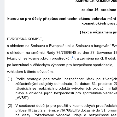
SMĚRNICE KOMISE
200
ze dne 16. prosince
kterou se pro účely přizpůsobení technickému pokroku mění př
kosmetických prost
(Text s významem pr
EVROPSKÁ KOMISE,
s ohledem na Smlouvu o Evropské unii a Smlouvu o fungování Evr
s ohledem na směrnici Rady 76/768/EHS ze dne 27. července 197
1
týkajících se kosmetických prostředků
(
)
, a zejména na čl. 8 odst
po konzultaci s Vědeckým výborem pro bezpečnost spotřebitele,
vzhledem k těmto důvodům:
náhrady
(1)
Podle strategie posuzování bezpečnosti látek používanýc
škody
zúčastněnými subjekty dohodnuto, že datum 31. prosince 
týkajících se reakčních produktů vytvořených oxidačními l
hlavy a ohledně jejich bezpečnosti pro spotřebitele Vědeck
„VVBS“).
(2)
V současné době je pro použití v kosmetických prostředcíc
příloze III části 2 směrnice 76/768/EHS dočasně do 31. pros
na vlasy. Požadované vědecké údaje o bezpečnosti reak