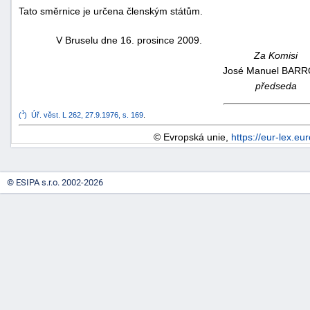
Tato směrnice je určena členským státům.
"náhradě
škod"
V Bruselu dne 16. prosince 2009.
Za Komisi
José Manuel
BARR
předseda
1
(
)
Úř. věst. L 262, 27.9.1976, s. 169
.
© Evropská unie,
https://eur-lex.eu
© ESIPA s.r.o. 2002-2026