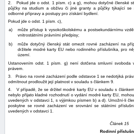
2. Pokud jde o odst. 1 písm. c) a g), mohou dotyčné členské st
půjčky na studium a obživu či jiné granty a půjčky týkající s
odborné přípravy a postupy pro získání bydlení.
Pokud jde o odst. 1 písm. c),
a)
může přístup k vysokoškolskému a postsekundárnímu vzdě
vnitrostátními právními předpisy;
b)
může dotyčný členský stát omezit rovné zacházení na pří
držitele modré karty EU nebo rodinného příslušníka, pro ně
území.
Ustanovením odst. 1 písm. g) není dotčena smluvní svoboda v
právem.
3. Právo na rovné zacházení podle odstavce 1 se nedotýká práv
odmítnout prodloužit její platnost v souladu s článkem 9.
4. V případě, že se držitel modré karty EU v souladu s článkem
nebylo přijato kladné rozhodnutí o vydání modré karty EU, mohou
uvedených v odstavci 1, s výjimkou písmen b) a d). Umožní-li čle
poskytne se rovné zacházení ve srovnání se státními příslušn
uvedených v odstavci 1.
Článek 15
Rodinní příslušn