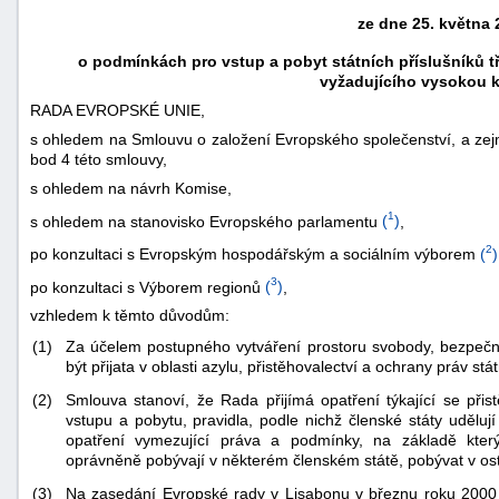
ze dne 25. května 
o podmínkách pro vstup a pobyt státních příslušníků 
vyžadujícího vysokou kv
RADA EVROPSKÉ UNIE,
s ohledem na Smlouvu o založení Evropského společenství, a zej
bod 4 této smlouvy,
s ohledem na návrh Komise,
1
s ohledem na stanovisko Evropského parlamentu
(
)
,
2
po konzultaci s Evropským hospodářským a sociálním výborem
(
)
3
po konzultaci s Výborem regionů
(
)
,
vzhledem k těmto důvodům:
náhrady
škody
(1)
Za účelem postupného vytváření prostoru svobody, bezpečno
být přijata v oblasti azylu, přistěhovalectví a ochrany práv stá
(2)
Smlouva stanoví, že Rada přijímá opatření týkající se přist
vstupu a pobytu, pravidla, podle nichž členské státy uděluj
opatření vymezující práva a podmínky, na základě kterýc
oprávněně pobývají v některém členském státě, pobývat v ost
(3)
Na zasedání Evropské rady v Lisabonu v březnu roku 2000 b