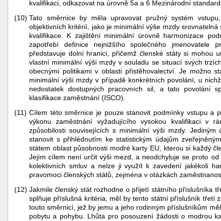
kvalifikaci, odkazovat na úrovně 5a a 6 Mezinárodní standard
"náhradě
(10)
Tato směrnice by měla upravovat pružný systém vstupu,
škod"
objektivních kritérií, jako je minimální výše mzdy srovnateln
kvalifikace. K zajištění minimální úrovně harmonizace pod
zapotřebí definice nejnižšího společného jmenovatele 
představuje dolní hranici, přičemž členské státy si mohou u
vlastní minimální výši mzdy v souladu se situací svých trzíc
obecnými politikami v oblasti přistěhovalectví. Je možno s
minimální výši mzdy v případě konkrétních povolání, u nichž
nedostatek dostupných pracovních sil, a tato povolání 
klasifikace zaměstnání (ISCO).
(11)
Cílem této směrnice je pouze stanovit podmínky vstupu a po
výkonu zaměstnání vyžadujícího vysokou kvalifikaci v r
způsobilosti souvisejících s minimální výši mzdy. Jedin
stanovit s přihlédnutím ke statistickým údajům zveřejněn
státem oblast působnosti modré karty EU, kterou si každý čle
Jejím cílem není určit výši mezd, a neodchyluje se proto od 
kolektivních smluv a nelze ji využít k zavedení jakékoli ha
pravomoci členských států, zejména v otázkách zaměstnanosti
(12)
Jakmile členský stát rozhodne o přijetí státního příslušníka 
splňuje příslušná kritéria, měl by tento státní příslušník tře
touto směrnicí, jež by jemu a jeho rodinným příslušníkům měl
pobytu a pohybu. Lhůta pro posouzení žádosti o modrou k