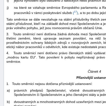
i)
jejichž vyhoštění bylo odloženo z faktických nebo právních d
j)
na které se vztahuje směrnice Evropského parlamentu a Ra
17
pracovníků v rámci poskytování služeb
(
)
, a to po dobu jej
Tato směrnice se dále nevztahuje na státní příslušníky třetích zem
státní příslušnost, kteří na základě dohod mezi Společenstvím a je
práv volného pohybu, jež jsou rovnocenná právům občanů Unie.
3. Touto směrnicí není dotčena žádná dohoda mezi Společenstv
třetími zeměmi, která upravuje seznam povolání, na něž b
prostřednictvím ochrany lidských zdrojů v rozvojových zemích, kt
etický nábor pracovníků v odvětvích, kde existuje nedostatek praco
4. Touto směrnicí není dotčeno právo členských států vydávat 
„modrou kartu EU“. Tato povolení k pobytu nepřiznávají právo 
směrnice.
Článek 4
Příznivější ustano
1. Touto směrnicí nejsou dotčena příznivější ustanovení:
a)
právních předpisů Společenství, včetně dvoustranný
Společenstvím či Společenstvím a jeho členskými státy a jed
b)
dvoustranných a mnohostranných dohod uzavřených mezi jedn