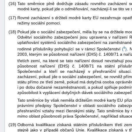
(16)
Tato směrnice plně dodržuje zásadu rovného zacházení se s
modré karty, pokud jde o odměňování, nacházejí-li se tito ve 
(17)
Rovné zacházení s držiteli modré karty EU nezahrnuje opatře
režimy sociální pomoci.
(18)
Pokud jde o sociální zabezpečení, měla by se na držitele m
Odvětví sociálního zabezpečení jsou upravena v nařízení
uplatňování systémů sociálního zabezpečení na zaměstnané 
8
rodinné příslušníky pohybující se v rámci Společenství
(
)
. 
2003, kterým se působnost nařízení (EHS) č. 1408/71 a naříze
třetích zemí, na které se tato nařízení dosud nevztahují pouz
působnost nařízení (EHS) č. 1408/71 na státní příslušn
Společenství a kteří se nacházejí v přeshraniční situac
zacházení, pokud jde o sociální zabezpečení, se rovněž přím
státu přímo ze třetí země, pokud má dotyčná osoba oprávněný
i po dobu dočasné nezaměstnanosti, a pokud splňuje podmínk
způsobilost k vyplácení dotyčných dávek sociálního zabezpeč
Tato směrnice by však neměla držitelům modré karty EU přizná
právními předpisy Společenství v oblasti sociálního zabezpe
přeshraniční vztahy mezi členskými státy. Tato směrnice by 
mimo oblast působnosti práva Společenství, například situace 
(19)
Odborná kvalifikace získaná státním příslušníkem třetí z
stejně jako v případě občanů Unie. Kvalifikace získaná v 