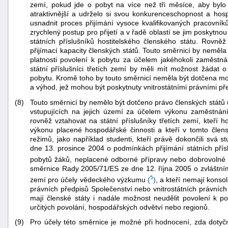
zemí, pokud jde o pobyt na více než tři měsíce, aby bylo 
atraktivnější a udrželo si svou konkurenceschopnost a hosp
usnadnit proces přijímání vysoce kvalifikovaných pracovníků
zrychlený postup pro přijetí a v řadě oblastí se jim poskytn
státních příslušníků hostitelského členského státu. Rovněž 
přijímací kapacity členských států. Touto směrnicí by neměl
platnosti povolení k pobytu za účelem jakéhokoli zaměstn
státní příslušníci třetích zemí by měli mít možnost žádat 
pobytu. Kromě toho by touto směrnicí neměla být dotčena mož
-
a výhod, jež mohou být poskytnuty vnitrostátními právními před
náhrady
(8)
Touto směrnicí by nemělo být dotčeno právo členských států u
vstupujících na jejich území za účelem výkonu zaměstnání 
rovněž vztahovat na státní příslušníky třetích zemí, kteří 
výkonu placené hospodářské činnosti a kteří v tomto člen
režimů, jako například studenti, kteří právě dokončili svá 
dne 13. prosince 2004 o podmínkách přijímání státních přís
pobytů žáků, neplacené odborné přípravy nebo dobrovolné 
směrnice Rady 2005/71/ES ze dne 12. října 2005 o zvláštním 
5
zemí pro účely vědeckého výzkumu
(
)
, a kteří nemají konso
právních předpisů Společenství nebo vnitrostátních právníc
mají členské státy i nadále možnost neudělit povolení k 
určitých povolání, hospodářských odvětví nebo regionů.
(9)
Pro účely této směrnice je možné při hodnocení, zda dotyčn