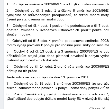
1. Použije se směrnice 2003/86/ES s odchylkami stanovenými v t
2. Odchylně od čl. 3 odst. 1 a článku 8 směrnice 2003/86/ES
týkajícího se odůvodněných předpokladů, že držitel modré kart
území po stanovenou minimální dobu.
3. Odchylně od čl. 4 odst. 1 posledního pododstavce a čl. 7 odst
opatření zmíněné v uvedených ustanoveních použít pouze po
sloučení rodiny.
4. Odchylně od čl. 5 odst. 4 prvního pododstavce směrnice 2003
rodiny vydají povolení k pobytu pro rodinné příslušníky do šesti m
5. Odchylně od čl. 13 odst. 2 a 3 směrnice 2003/86/ES je dob
příslušníkům stejná jako doba platnosti povolení k pobytu vyd
platnost jejich cestovních dokladů.
6. Odchylně od čl. 14 odst. 2 druhé věty směrnice 2003/86/ES 
přístup na trh práce.
Tento odstavec se použije ode dne 19. prosince 2011.
7. Odchylně od čl. 15 odst. 1 směrnice 2003/86/ES lze pro účel
získání samostatného povolení k pobytu, sčítat doby pobytu v růz
8. Pokud členské státy využijí možnost uvedenou v odstavci 7,
týkají sčítání dob pobytu držitele modré karty EU v různých člensk
Článek 16