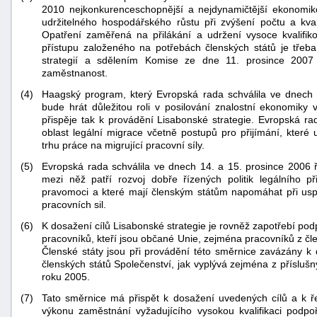
2010 nejkonkurenceschopnější a nejdynamičtější ekonomi
udržitelného hospodářského růstu při zvýšení počtu a kvali
Opatření zaměřená na přilákání a udržení vysoce kvalifik
přístupu založeného na potřebách členských států je tře
strategií a sdělením Komise ze dne 11. prosince 2007
zaměstnanost.
(4)
Haagský program, který Evropská rada schválila ve dnech 4
bude hrát důležitou roli v posilování znalostní ekonomiky
přispěje tak k provádění Lisabonské strategie. Evropská rad
oblast legální migrace včetně postupů pro přijímání, kter
trhu práce na migrující pracovní síly.
(5)
Evropská rada schválila ve dnech 14. a 15. prosince 2006 
mezi něž patří rozvoj dobře řízených politik legálního přis
pravomoci a které mají členským státům napomáhat při uspok
pracovních sil.
(6)
K dosažení cílů Lisabonské strategie je rovněž zapotřebí podp
pracovníků, kteří jsou občané Unie, zejména pracovníků z čle
+náhrady
Členské státy jsou při provádění této směrnice zavázány k
členských států Společenství, jak vyplývá zejména z přísluš
roku 2005.
(7)
Tato směrnice má přispět k dosažení uvedených cílů a k ře
výkonu zaměstnání vyžadujícího vysokou kvalifikaci podpoří 