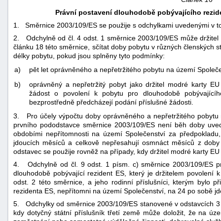
Právní postavení dlouhodobě pobývajícího rezide
1. Směrnice 2003/109/ES se použije s odchylkami uvedenými v t
2. Odchylně od čl. 4 odst. 1 směrnice 2003/109/ES může držitel 
článku 18 této směrnice, sčítat doby pobytu v různých členských 
délky pobytu, pokud jsou splněny tyto podmínky:
a)
pět let oprávněného a nepřetržitého pobytu na území Společen
b)
oprávněný a nepřetržitý pobyt jako držitel modré karty 
žádost o povolení k pobytu pro dlouhodobě pobývajícíh
bezprostředně předcházejí podání příslušné žádosti.
3. Pro účely výpočtu doby oprávněného a nepřetržitého pobytu n
prvního pododstavce směrnice 2003/109/ES není běh doby uvede
obdobími nepřítomnosti na území Společenství za předpokladu,
jdoucích měsíců a celkově nepřesahují osmnáct měsíců z doby 
odstavec se použije rovněž na případy, kdy držitel modré karty EU
4. Odchylně od čl. 9 odst. 1 písm. c) směrnice 2003/109/ES pr
dlouhodobě pobývající rezident ES, který je držitelem povolen
odst. 2 této směrnice, a jeho rodinní příslušníci, kterým bylo 
rezidenta ES, nepřítomni na území Společenství, na 24 po sobě j
5. Odchylky od směrnice 2003/109/ES stanovené v odstavcích 3 
kdy dotyčný státní příslušník třetí země může doložit, že na ú