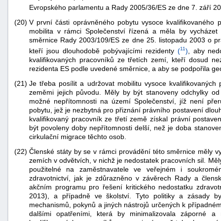
Evropského parlamentu a Rady 2005/36/ES ze dne 7. září 200
(20)
V první části oprávněného pobytu vysoce kvalifikovaného p
mobilita v rámci Společenství řízená a měla by vycházet
směrnice Rady 2003/109/ES ze dne 25. listopadu 2003 o práv
11
kteří jsou dlouhodobě pobývajícími rezidenty
(
)
, aby ned
kvalifikovaných pracovníků ze třetích zemí, kteří dosud ne
rezidenta ES podle uvedené směrnice, a aby se podpořila geo
(21)
Je třeba posílit a udržovat mobilitu vysoce kvalifikovanýc
zeměmi jejich původu. Měly by být stanoveny odchylky od
možné nepřítomnosti na území Společenství, jíž není pře
pobytu, jež je nezbytná pro přiznání právního postavení dlo
kvalifikovaný pracovník ze třetí země získal právní postav
být povoleny doby nepřítomnosti delší, než je doba stanov
cirkulační migrace těchto osob.
(22)
Členské státy by se v rámci provádění této směrnice měly v
zemích v odvětvích, v nichž je nedostatek pracovních sil. Měl
použitelné na zaměstnavatele ve veřejném i soukromém
zdravotnictví, jak je zdůrazněno v závěrech Rady a člen
akčním programu pro řešení kritického nedostatku zdravo
2013), a případně ve školství. Tyto politiky a zásady 
mechanismů, pokynů a jiných nástrojů určených k případnému
dalšími opatřeními, která by minimalizovala záporné a