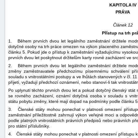
KAPITOLA IV
PRÁVA
Článek 12
Přístup na trh pr
1. Během prvních dvou let legálního zaměstnání držitele modr
dotyčné osoby na trh práce omezen na výkon placeného zaměstnán
článku 5. Pokud jde o přístup k zaměstnání vyžadujícímu vysokou k
prvních dvou let poskytnout držitelům karty rovné zacházení ve sro
2. Během prvních dvou let legálního zaměstnání držitele modr
změny zaměstnavatele předchozímu písemnému schválení přís
souladu s vnitrostátními postupy a ve lhůtách stanovených v čl. 1
přijetí, vyžadují předchozí oznámení, nebo stanoví-li tak vnitrostát
Po uplynutí těchto prvních dvou let a pokud dotyčný členský stát 
se rovného zacházení, oznámí dotyčná osoba v souladu s vnitr
státu pobytu změny, které mají dopad na podmínky podle článku 5
3. Členské státy mohou ponechat v platnosti omezení přístupu
zaměstnání příležitostně zahrnují výkon veřejné moci a odpově
podle platných vnitrostátních právních předpisů nebo právních př
pro státní příslušníky.
4. Členské státy mohou ponechat v platnosti omezení přístupu k