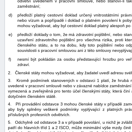
odvětví uvedeném v pracovní smlouvě, nebo stanoví-li tak 
zaměstnání;
d)
předloží platný cestovní doklad určený vnitrostátními práv
nebo vízum a popřípadě i doklad o platném povolení k poby
mohou vyžadovat, aby byl cestovní doklad platný alespoň po 
e)
předloží doklady o tom, že má zdravotní pojištění, nebo stano
uzavření zdravotního pojištění pro všechna rizika, proti kte
členského státu, a to na dobu, kdy toto pojištění nebo od
souvislosti s pracovní smlouvou ani z této smlouvy nevyplývaj
f)
nesmí být pokládán za osobu představující hrozbu pro ve
zdraví.
2. Členské státy mohou vyžadovat, aby žadatel uvedl adresu svéh
3. Kromě podmínek stanovených v odstavci 1 platí, že hrubá r
uvedené v pracovní smlouvě nebo v závazné nabídce zaměstnání n
vymezená a zveřejněná pro tento účel členskými státy, která či
dotyčném členském státě.
4. Při provádění odstavce 3 mohou členské státy v případě zaměs
aby byly splněny veškeré podmínky vyplývající z platných prá
příslušných profesních odvětvích.
5. Odchylně od odstavce 3 a v případě povolání, u nichž je zvlášt
patří do hlavních tříd 1 a 2 ISCO, může minimální výše mzdy čin