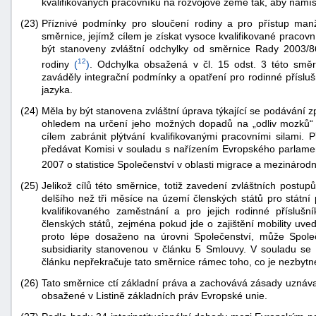
kvalifikovaných pracovníků na rozvojové země tak, aby namísto
(23)
Příznivé podmínky pro sloučení rodiny a pro přístup man
směrnice, jejímž cílem je získat vysoce kvalifikované pracovn
být stanoveny zvláštní odchylky od směrnice Rady 2003/
12
rodiny
(
)
. Odchylka obsažená v čl. 15 odst. 3 této směr
zaváděly integrační podmínky a opatření pro rodinné přísluš
jazyka.
(24)
Měla by být stanovena zvláštní úprava týkající se podávání z
ohledem na určení jeho možných dopadů na „odliv mozků“ z
cílem zabránit plýtvání kvalifikovanými pracovními silami.
předávat Komisi v souladu s nařízením Evropského parlame
2007 o statistice Společenství v oblasti migrace a mezinárod
(25)
Jelikož cílů této směrnice, totiž zavedení zvláštních postup
delšího než tři měsíce na území členských států pro státní
kvalifikovaného zaměstnání a pro jejich rodinné přísluš
členských států, zejména pokud jde o zajištění mobility uve
proto lépe dosaženo na úrovni Společenství, může Spole
subsidiarity stanovenou v článku 5 Smlouvy. V souladu s
článku nepřekračuje tato směrnice rámec toho, co je nezbytn
(26)
Tato směrnice ctí základní práva a zachovává zásady uznáv
obsažené v Listině základních práv Evropské unie.