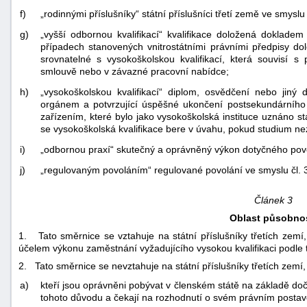
f)
„rodinnými příslušníky“ státní příslušníci třetí země ve smysl
g)
„vyšší odbornou kvalifikací“ kvalifikace doložená dokladem
případech stanovených vnitrostátními právními předpisy do
srovnatelné s vysokoškolskou kvalifikací, která souvisí
smlouvě nebo v závazné pracovní nabídce;
h)
„vysokoškolskou kvalifikací“ diplom, osvědčení nebo jiný 
orgánem a potvrzující úspěšné ukončení postsekundárního
zařízením, které bylo jako vysokoškolská instituce uznáno s
se vysokoškolská kvalifikace bere v úvahu, pokud studium nezb
i)
„odbornou praxí“ skutečný a oprávněný výkon dotyčného pov
j)
„regulovaným povoláním“ regulované povolání ve smyslu čl. 3
Článek 3
Oblast působnos
1. Tato směrnice se vztahuje na státní příslušníky třetích zemí, 
účelem výkonu zaměstnání vyžadujícího vysokou kvalifikaci podle 
2. Tato směrnice se nevztahuje na státní příslušníky třetích zemí,
a)
kteří jsou oprávněni pobývat v členském státě na základě do
tohoto důvodu a čekají na rozhodnutí o svém právním postav