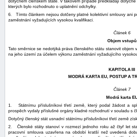
dotyčném členském státě. V takovém případě předkládají dotyčné 
kterých bylo rozhodnuto o uplatnění odchylky.
6. Tímto článkem nejsou dotčeny platné kolektivní smlouvy ani pra
zaměstnání vyžadujících vysokou kvalifikaci.
Článek 6
Objem vstupů
Tato směrnice se nedotýká práva členského státu stanovit objem vs
na jeho území za účelem výkonu zaměstnání vyžadujícího vysokou k
KAPITOLA III
MODRÁ KARTA EU, POSTUP A 
Článek 7
Modrá karta E
1. Státnímu příslušníkovi třetí země, který podal žádost a s
prospěch vydaly příslušné orgány kladné rozhodnutí v souladu s 
Dotyčný členský stát usnadní státnímu příslušníkovi třetí země zí
2. Členské státy stanoví v rozmezí jednoho roku až čtyř let st
pracovní smlouva uzavřena na období kratší než uvedená doba