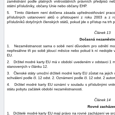
zaměstnání podle platných vnitrostátních právních předpisů ne
státní příslušníky, občany Unie nebo občany EHP.
5. Tímto článkem není dotčena zásada upřednostňování pracovní
příslušných ustanovení aktů o přistoupení z roku 2003 a z 
příslušníků dotyčných členských států, pokud jde o přístup na trh 
Článek 13
Dočasná nezaměstn
1. Nezaměstnanost sama o sobě není důvodem pro odnětí modr
nepřesáhne tři po sobě jdoucí měsíce nebo pokud k ní nedojde 
EU.
2. Držitel modré karty EU má v období uvedeném v odstavci 1 m
stanovených v článku 12.
3. Členské státy umožní držiteli modré karty EU zůstat na jejic
schválení podle čl. 12 odst. 2. Oznámení podle čl. 12 odst. 2 aut
4. Držitel modré karty EU oznámí v souladu s příslušnými vnit
státu pobytu začátek období nezaměstnanosti.
Článek 14
Rovné zacháze
1. Držitelé modré karty EU mají právo na rovné zacházení ve srov