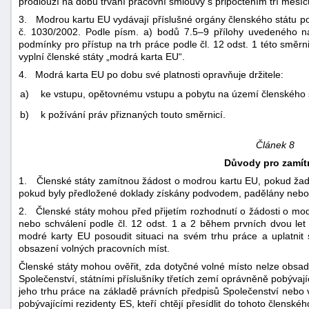
prodlouží na dobu trvání pracovní smlouvy s připočtením tří měsíc
3. Modrou kartu EU vydávají příslušné orgány členského státu p
č. 1030/2002. Podle písm. a) bodů 7.5–9 přílohy uvedeného n
podmínky pro přístup na trh práce podle čl. 12 odst. 1 této směrn
vyplní členské státy „modrá karta EU“.
4. Modrá karta EU po dobu své platnosti opravňuje držitele:
a)
ke vstupu, opětovnému vstupu a pobytu na území členského s
b)
k požívání práv přiznaných touto směrnicí.
Článek 8
Důvody pro zamít
1. Členské státy zamítnou žádost o modrou kartu EU, pokud žad
pokud byly předložené doklady získány podvodem, padělány neb
2. Členské státy mohou před přijetím rozhodnutí o žádosti o modr
nebo schválení podle čl. 12 odst. 1 a 2 během prvních dvou let
modré karty EU posoudit situaci na svém trhu práce a uplatnit 
obsazení volných pracovních míst.
Členské státy mohou ověřit, zda dotyčné volné místo nelze obsadi
Společenství, státními příslušníky třetích zemí oprávněně pobývají
jeho trhu práce na základě právních předpisů Společenství nebo 
pobývajícími rezidenty ES, kteří chtějí přesídlit do tohoto člens