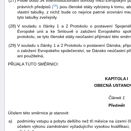
(27)
Podle bodu 34 interinstitucionální dohody mezi Evropským 
14
právních předpisů
(
)
jsou členské státy vybízeny k tomu, aby
vlastní tabulky, z nichž bude co nejvíce patrné srovnání me
tyto tabulky zveřejnily.
(28)
V souladu s články 1 a 2 Protokolu o postavení Spojenéh
Evropské unii a ke Smlouvě o založení Evropského spol
protokolu, se tyto členské státy neúčastní přijímání této směr
(29)
V souladu s články 1 a 2 Protokolu o postavení Dánska, při
o založení Evropského společenství, se Dánsko neúčastní při
ani použitelná,
PŘIJALA TUTO SMĚRNICI:
KAPITOLA I
OBECNÁ USTANO
Článek 1
Předmět
Účelem této směrnice je stanovit:
a)
podmínky vstupu a pobytu delšího než tři měsíce na území čle
účelem výkonu zaměstnání vyžadujícího vysokou kvalifikaci, 