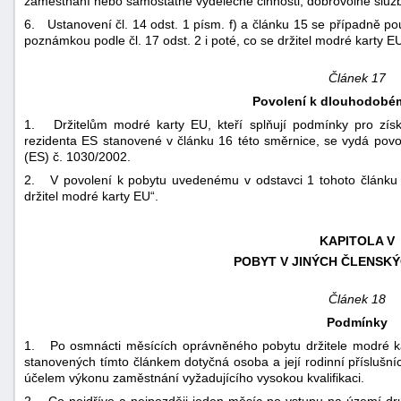
zaměstnání nebo samostatné výdělečné činnosti, dobrovolné služ
6. Ustanovení čl. 14 odst. 1 písm. f) a článku 15 se případně po
poznámkou podle čl. 17 odst. 2 i poté, co se držitel modré karty 
Článek 17
Povolení k dlouhodobé
1. Držitelům modré karty EU, kteří splňují podmínky pro získ
rezidenta ES stanovené v článku 16 této směrnice, se vydá povole
(ES) č. 1030/2002.
2. V povolení k pobytu uvedenému v odstavci 1 tohoto článku v
držitel modré karty EU“.
KAPITOLA V
POBYT V JINÝCH ČLENSK
Článek 18
Podmínky
1. Po osmnácti měsících oprávněného pobytu držitele modré k
stanovených tímto článkem dotyčná osoba a její rodinní příslušní
účelem výkonu zaměstnání vyžadujícího vysokou kvalifikaci.