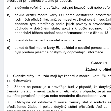
prodloužit její platnost v těchto případech:
a)
z důvodu veřejného pořádku, veřejné bezpečnosti nebo veřej
b)
pokud držitel modré karty EU nemá dostatečné prostředk
rodinných příslušníků, aniž by musel využívat systém sociál
zhodnotí tyto prostředky podle jejich povahy a pravidelno
důchodu v dotyčném státě, jakož i k počtu rodinných př
nedochází během období nezaměstnanosti podle článku 13.
c)
pokud dotyčná osoba nesdělila svou adresu;
d)
pokud držitel modré karty EU požádal o sociální pomoc, a t
byly předem písemně poskytnuty odpovídající informace.
Článek 10
Žádosti o přijet
1. Členské státy určí, zda mají být žádosti o modrou kartu EU p
zaměstnavatelem.
2. Žádost se posuzuje a prověřuje buď v případě, že dotyčný 
členského státu, v němž žádá o přijetí, nebo v případě, že již n
platného povolení k pobytu nebo národního dlouhodobého víza.
3. Odchylně od odstavce 2 může členský stát v souladu se s
předloženou žádost i pokud dotyčný státní příslušník třetí z