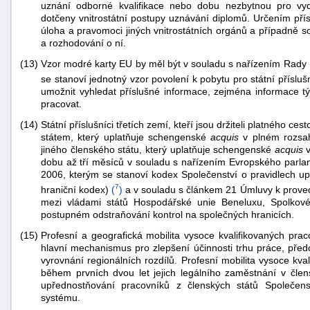
uznání odborné kvalifikace nebo dobu nezbytnou pro vy
dotčeny vnitrostátní postupy uznávání diplomů. Určením pří
úloha a pravomoci jiných vnitrostátních orgánů a případně s
a rozhodování o ní.
(13)
Vzor modré karty EU by měl být v souladu s nařízením Rady 
se stanoví jednotný vzor povolení k pobytu pro státní přísluš
umožnit vyhledat příslušné informace, zejména informace t
pracovat.
(14)
Státní příslušníci třetích zemí, kteří jsou držiteli platného
státem, který uplatňuje schengenské
acquis
v plném rozsah
jiného členského státu, který uplatňuje schengenské
acquis
v
dobu až tří měsíců v souladu s nařízením Evropského parla
2006, kterým se stanoví kodex Společenství o pravidlech u
7
hraniční kodex)
(
)
a v souladu s článkem 21 Úmluvy k prov
mezi vládami států Hospodářské unie Beneluxu, Spolkov
postupném odstraňování kontrol na společných hranicích.
(15)
Profesní a geografická mobilita vysoce kvalifikovaných pra
hlavní mechanismus pro zlepšení účinnosti trhu práce, předc
vyrovnání regionálních rozdílů. Profesní mobilita vysoce kva
během prvních dvou let jejich legálního zaměstnání v čl
upřednostňování pracovníků z členských států Společen
systému.