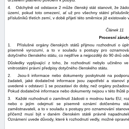
držitelem platného povolení k pobytu.
4. Odchylně od odstavce 2 může členský stát stanovit, že žád
území, pokud toto omezení, ať už pro všechny státní příslušníky
příslušníků třetích zemí, v době přijetí této směrnice již existovalo
Článek 11
Procesní záruk
1. Příslušné orgány členských států přijmou rozhodnutí o úp
písemně vyrozumí, a to v souladu s postupy pro oznamování
dotyčného členského státu, co nejdříve a nejpozději do 90 dnů od
Důsledky vyplývající z toho, že rozhodnutí nebylo učiněno ve
vnitrostátní právní předpisy dotyčného členského státu.
2. Jsou-li informace nebo dokumenty poskytnuté na podporu 
žadateli, jaké dodatečné informace jsou zapotřebí a stanoví p
uvedené v odstavci 1 se pozastaví do doby, než orgány požado
Pokud dodatečné informace nebo dokumenty nejsou v této lhůtě p
3. Každé rozhodnutí o zamítnutí žádosti o modrou kartu EU, roz
nebo o jejím odejmutí se písemně oznámí dotčenému stát
zaměstnavateli, a to v souladu s postupy pro oznamování stanoven
přičemž musí být v daném členském státě právně napadnutelné
Oznámení uvede důvody, které k rozhodnutí vedly, možné opravné p