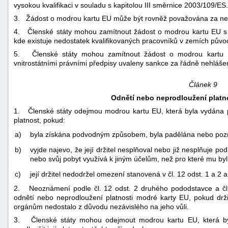
vysokou kvalifikaci v souladu s kapitolou III směrnice 2003/109/ES.
3. Žádost o modrou kartu EU může být rovněž považována za nep
4. Členské státy mohou zamítnout žádost o modrou kartu EU s cí
kde existuje nedostatek kvalifikovaných pracovníků v zemích půvo
5. Členské státy mohou zamítnout žádost o modrou kartu E
vnitrostátními právními předpisy uvaleny sankce za řádně nehláš
Článek 9
Odnětí nebo neprodloužení platn
1. Členské státy odejmou modrou kartu EU, která byla vydána po
platnost, pokud:
a)
byla získána podvodným způsobem, byla padělána nebo po
b)
vyjde najevo, že její držitel nesplňoval nebo již nesplňuje p
nebo svůj pobyt využívá k jiným účelům, než pro které mu byl
c)
její držitel nedodržel omezení stanovená v čl. 12 odst. 1 a 2 a
2. Neoznámení podle čl. 12 odst. 2 druhého pododstavce a čl.
odnětí nebo neprodloužení platnosti modré karty EU, pokud drž
orgánům nedostalo z důvodu nezávislého na jeho vůli.
3. Členské státy mohou odejmout modrou kartu EU, která by