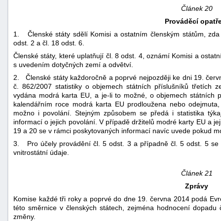
Článek 20
Prováděcí opatř
1. Členské státy sdělí Komisi a ostatním členským státům, zda za
odst. 2 a čl. 18 odst. 6.
Členské státy, které uplatňují čl. 8 odst. 4, oznámí Komisi a os
s uvedením dotyčných zemí a odvětví.
2. Členské státy každoročně a poprvé nejpozději ke dni 19. červ
č. 862/2007 statistiky o objemech státních příslušníků třetích
vydána modrá karta EU, a je-li to možné, o objemech státních p
kalendářním roce modrá karta EU prodloužena nebo odejmuta, p
možno i povolání. Stejným způsobem se předá i statistika týkaj
informací o jejich povolání. V případě držitelů modré karty EU a je
19 a 20 se v rámci poskytovaných informací navíc uvede pokud mo
3. Pro účely provádění čl. 5 odst. 3 a případně čl. 5 odst. 5 s
vnitrostátní údaje.
Článek 21
Zprávy
Komise každé tři roky a poprvé do dne 19. června 2014 podá Ev
této směrnice v členských státech, zejména hodnocení dopadu č
změny.