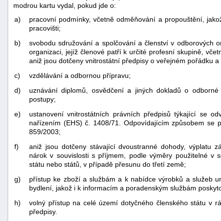
modrou kartu vydal, pokud jde o:
a)
pracovní podmínky, včetně odměňování a propouštění, jako
pracovišti;
b)
svobodu sdružování a spolčování a členství v odborových 
organizaci, jejíž členové patří k určité profesní skupině, 
aniž jsou dotčeny vnitrostátní předpisy o veřejném pořádku a
c)
vzdělávání a odbornou přípravu;
d)
uznávání diplomů, osvědčení a jiných dokladů o odborné kv
postupy;
e)
ustanovení vnitrostátních právních předpisů týkající se o
nařízením (EHS) č. 1408/71. Odpovídajícím způsobem se použ
859/2003;
f)
aniž jsou dotčeny stávající dvoustranné dohody, výplatu 
nárok v souvislosti s příjmem, podle výměry použitelné v 
státu nebo států, v případě přesunu do třetí země;
g)
přístup ke zboží a službám a k nabídce výrobků a služeb ur
bydlení, jakož i k informacím a poradenským službám posky
h)
volný přístup na celé území dotyčného členského státu v r
předpisy.