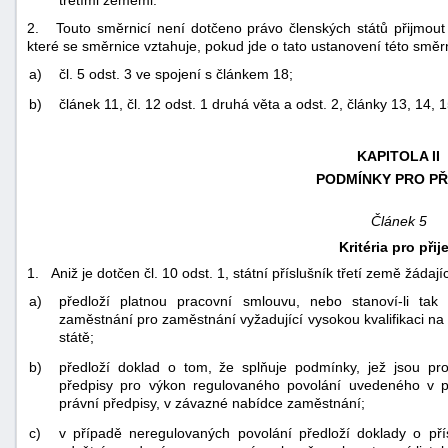
třetími zeměmi.
2. Touto směrnicí není dotčeno právo členských států přijmout 
které se směrnice vztahuje, pokud jde o tato ustanovení této směr
a)
čl. 5 odst. 3 ve spojení s článkem 18;
b)
článek 11, čl. 12 odst. 1 druhá věta a odst. 2, články 13, 14, 1
KAPITOLA II
PODMÍNKY PRO PŘ
Článek 5
Kritéria pro přije
1. Aniž je dotčen čl. 10 odst. 1, státní příslušník třetí země žáda
a)
předloží platnou pracovní smlouvu, nebo stanoví-li tak 
zaměstnání pro zaměstnání vyžadující vysokou kvalifikaci 
státě;
b)
předloží doklad o tom, že splňuje podmínky, jež jsou pr
předpisy pro výkon regulovaného povolání uvedeného v pra
právní předpisy, v závazné nabídce zaměstnání;
c)
v případě neregulovaných povolání předloží doklady o přís