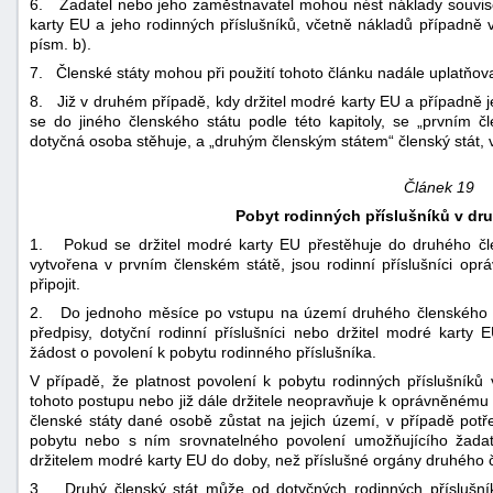
6. Žadatel nebo jeho zaměstnavatel mohou nést náklady souvisej
karty EU a jeho rodinných příslušníků, včetně nákladů případně 
písm. b).
7. Členské státy mohou při použití tohoto článku nadále uplatňov
8. Již v druhém případě, kdy držitel modré karty EU a případně je
se do jiného členského státu podle této kapitoly, se „prvním 
dotyčná osoba stěhuje, a „druhým členským státem“ členský stát,
Článek 19
Pobyt rodinných příslušníků v dr
1. Pokud se držitel modré karty EU přestěhuje do druhého člen
vytvořena v prvním členském státě, jsou rodinní příslušníci op
připojit.
2. Do jednoho měsíce po vstupu na území druhého členského stá
předpisy, dotyční rodinní příslušníci nebo držitel modré kart
žádost o povolení k pobytu rodinného příslušníka.
V případě, že platnost povolení k pobytu rodinných příslušní
tohoto postupu nebo již dále držitele neopravňuje k oprávněném
členské státy dané osobě zůstat na jejich území, v případě pot
pobytu nebo s ním srovnatelného povolení umožňujícího žadat
držitelem modré karty EU do doby, než příslušné orgány druhého 
3. Druhý členský stát může od dotyčných rodinných příslušník