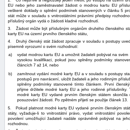
2. Co nejdříve a nejpozději jeden měsíc po vstupu na území dru
EU nebo jeho zaměstnavatel žádost o modrou kartu EU příslu
veškeré doklady o splnění podmínek stanovených v článku 5 pro
stát může v souladu s vnitrostátními právními předpisy rozhodno
příslušný orgán vydá o žádosti kladné rozhodnutí.
3. Žádost může být příslušným orgánům druhého členského stát
karty EU na území prvního členského státu,
4. Druhý členský stát žádost zpracuje v souladu s postupy uved
písemně vyrozumí o svém rozhodnutí:
a)
vydat modrou kartu EU a umožnit žadateli pobývat na svém
vysokou kvalifikaci, pokud jsou splněny podmínky stano
článcích 7 až 14, nebo
b)
zamítnout vydání modré karty EU a v souladu s postupy stan
postupů pro navrácení, uložit žadateli a jeho rodinným přísl
splněny podmínky stanovené tímto článkem. První členský
přijme držitele modré karty EU a jeho rodinné příslušníky. 
modré karty EU vydané prvním členským státem skončila
posuzování žádosti. Po zpětném přijetí se použije článek 13.
5. Pokud platnost modré karty EU vydané prvním členským stá
státy, vyžaduje-li to vnitrostátní právo, vydat vnitrostátní p
povolení umožňující žadateli nadále oprávněně pobývat na jeh
rozhodnou.