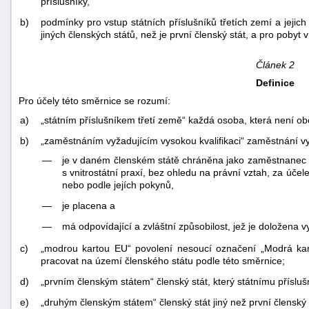
příslušníky,
b)
podmínky pro vstup státních příslušníků třetích zemí a jeji
jiných členských států, než je první členský stát, a pro pobyt v
Článek 2
Definice
Pro účely této směrnice se rozumí:
a)
„státním příslušníkem třetí země“ každá osoba, která není o
b)
„zaměstnáním vyžadujícím vysokou kvalifikaci“ zaměstnání v
—
je v daném členském státě chráněna jako zaměstnanec 
s vnitrostátní praxí, bez ohledu na právní vztah, za úč
nebo podle jejích pokynů,
—
je placena a
—
má odpovídající a zvláštní způsobilost, jež je doložena v
c)
„modrou kartou EU“ povolení nesoucí označení „Modrá karta
pracovat na území členského státu podle této směrnice;
d)
„prvním členským státem“ členský stát, který státnímu přísluš
e)
„druhým členským státem“ členský stát jiný než první členský 