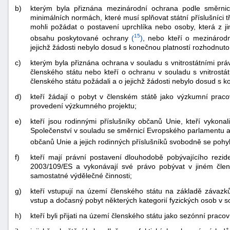
b)
kterým byla přiznána mezinárodní ochrana podle směrn
minimálních normách, které musí splňovat státní příslušníci t
mohli požádat o postavení uprchlíka nebo osoby, která z j
15
obsahu poskytované ochrany
(
)
, nebo kteří o mezinárod
jejichž žádosti nebylo dosud s konečnou platností rozhodnuto
c)
kterým byla přiznána ochrana v souladu s vnitrostátními pr
členského státu nebo kteří o ochranu v souladu s vnitrostá
členského státu požádali a o jejichž žádosti nebylo dosud s 
d)
kteří žádají o pobyt v členském státě jako výzkumní pra
provedení výzkumného projektu;
e)
kteří jsou rodinnými příslušníky občanů Unie, kteří vykon
Společenství v souladu se směrnicí Evropského parlamentu 
občanů Unie a jejich rodinných příslušníků svobodně se pohy
f)
kteří mají právní postavení dlouhodobě pobývajícího rezi
2003/109/ES a vykonávají své právo pobývat v jiném čl
samostatné výdělečné činnosti;
g)
kteří vstupují na území členského státu na základě závaz
vstup a dočasný pobyt některých kategorií fyzických osob v s
h)
kteří byli přijati na území členského státu jako sezónní pracov