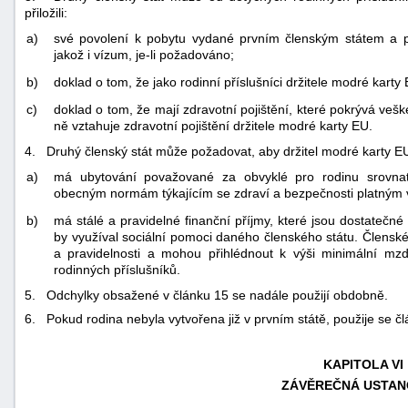
přiložili:
a)
své povolení k pobytu vydané prvním členským státem a pl
jakož i vízum, je-li požadováno;
b)
doklad o tom, že jako rodinní příslušníci držitele modré kart
c)
doklad o tom, že mají zdravotní pojištění, které pokrývá veš
ně vztahuje zdravotní pojištění držitele modré karty EU.
4. Druhý členský stát může požadovat, aby držitel modré karty EU 
a)
má ubytování považované za obvyklé pro rodinu srovnatel
obecným normám týkajícím se zdraví a bezpečnosti platným 
b)
má stálé a pravidelné finanční příjmy, které jsou dostatečné
by využíval sociální pomoci daného členského státu. Členské 
a pravidelnosti a mohou přihlédnout k výši minimální mz
rodinných příslušníků.
5. Odchylky obsažené v článku 15 se nadále použijí obdobně.
6. Pokud rodina nebyla vytvořena již v prvním státě, použije se čl
KAPITOLA VI
ZÁVĚREČNÁ USTAN