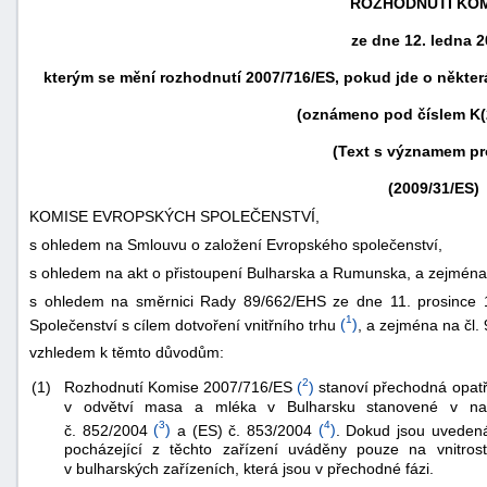
ROZHODNUTÍ KOM
ze dne 12. ledna 2
kterým se mění rozhodnutí 2007/716/ES, pokud jde o některá
(oznámeno pod číslem K(
(Text s významem pr
(2009/31/ES)
KOMISE EVROPSKÝCH SPOLEČENSTVÍ,
s ohledem na Smlouvu o založení Evropského společenství,
s ohledem na akt o přistoupení Bulharska a Rumunska, a zejména
s ohledem na směrnici Rady 89/662/EHS ze dne 11. prosince 19
náhrady
1
Společenství s cílem dotvoření vnitřního trhu
(
)
, a zejména na čl.
škody
vzhledem k těmto důvodům:
2
Rozhodnutí Komise 2007/716/ES
(
)
stanoví přechodná opatře
(1)
v odvětví masa a mléka v Bulharsku stanovené v na
3
4
č. 852/2004
(
)
a (ES) č. 853/2004
(
)
. Dokud jsou uvedená
pocházející z těchto zařízení uváděny pouze na vnitros
v bulharských zařízeních, která jsou v přechodné fázi.