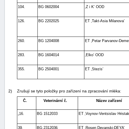
"náhradě
104.
BG 0602004
‚Z i K’ OOD
škod"
126.
BG 2202025
ET ‚Takt-Asia Milanova’
260.
BG 1204008
ET ‚Petar Parvanov-Demet
283.
BG 1604014
‚Elko’ OOD
355.
BG 2504001
ET ‚Stezis’
2)
Zrušují se tyto položky pro zařízení na zpracování mléka:
Č.
Veterinární č.
Název zařízení
„16.
BG 1512033
ET ‚Voynov-Ventsislav Hristak
39.
BG 2312036
ET ‚Rosen Deyanski-DEYA’