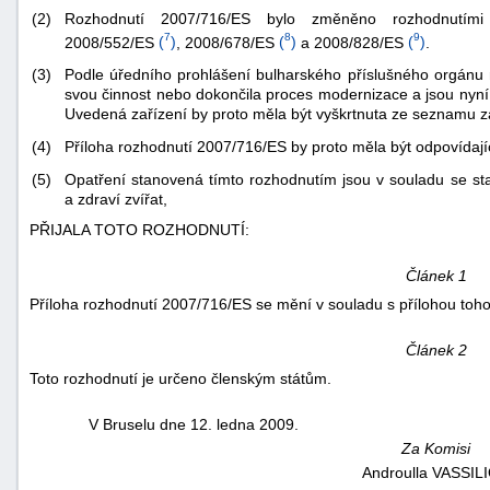
Rozhodnutí 2007/716/ES bylo změněno rozhodnutími
(2)
7
8
9
2008/552/ES
(
)
, 2008/678/ES
(
)
a 2008/828/ES
(
)
.
(3)
Podle úředního prohlášení bulharského příslušného orgánu 
svou činnost nebo dokončila proces modernizace a jsou nyní 
Uvedená zařízení by proto měla být vyškrtnuta ze seznamu za
(4)
Příloha rozhodnutí 2007/716/ES by proto měla být odpovíd
(5)
Opatření stanovená tímto rozhodnutím jsou v souladu se st
a zdraví zvířat,
PŘIJALA TOTO ROZHODNUTÍ:
Článek 1
Příloha rozhodnutí 2007/716/ES se mění v souladu s přílohou toho
Článek 2
+náhrady
Toto rozhodnutí je určeno členským státům.
V Bruselu dne 12. ledna 2009.
Za Komisi
Androulla
VASSIL