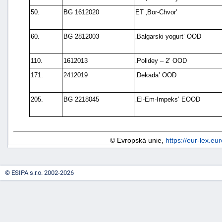
50.
BG 1612020
ET ‚Bor-Chvor’
60.
BG 2812003
‚Balgarski yogurt’ OOD
110.
1612013
‚Polidey – 2’ OOD
171.
2412019
‚Dekada’ OOD
205.
BG 2218045
‚El-Em-Impeks’ EOOD
© Evropská unie,
https://eur-lex.eu
© ESIPA s.r.o. 2002-2026