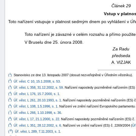
Článek 29
Vstup v platnos
Toto nařízení vstupuje v platnost sedmým dnem po vyhlášení v
Úř
Toto nařízení je závazné v celém rozsahu a přímo použite
V Bruselu dne 25. února 2008.
Za Radu
předseda
A.
VIZJAK
1
(
)
Stanovisko ze dne 13. listopadu 2007 (dosud nezveřejněné v Úředním věstníku).
2
(
)
Úř. věst. C 10, 15.1.2008, s. 53
.
3
(
)
Úř. věst. L 358, 31.12.2002, s. 59
. Nařízení naposledy pozměněné nařízením (ES) 
4
(
)
Úř. věst. L 176, 15.7.2000, s. 1
.
5
(
)
Úř. věst. L 261, 20.10.1993, s. 1
. Nařízení naposledy pozměněné nařízením (ES) č
6
(
)
Úř. věst. L 108, 1.5.1996, s. 1
. Nařízení ve znění nařízení Evropského parlamentu 
7
(
)
Úř. věst. L 266, 1.10.1998, s. 36
.
8
(
)
Úř. věst. L 17, 21.1.2000, s. 22
. Nařízení naposledy pozměněné nařízením (ES) č.
9
(
)
Úř. věst. L 351, 28.12.2002, s. 6
. Nařízení ve znění nařízení (ES) č. 2269/2004 (
Úř
10
(
)
Úř. věst. L 289, 7.11.2003, s. 1
.