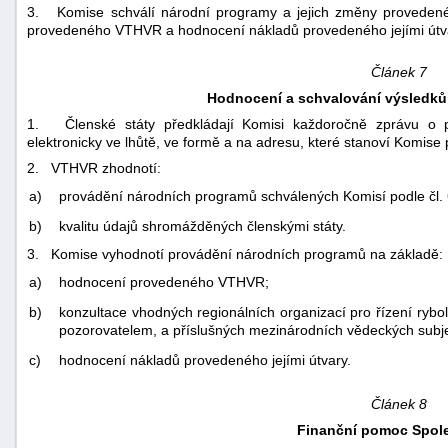
3. Komise schválí národní programy a jejich změny provedené 
provedeného VTHVR a hodnocení nákladů provedeného jejími útv
Článek 7
Hodnocení a schvalování výsledků
1. Členské státy předkládají Komisi každoročně zprávu o pr
elektronicky ve lhůtě, ve formě a na adresu, které stanoví Komise 
2. VTHVR zhodnotí:
a)
provádění národních programů schválených Komisí podle čl. 
b)
kvalitu údajů shromážděných členskými státy.
3. Komise vyhodnotí provádění národních programů na základě:
a)
hodnocení provedeného VTHVR;
b)
konzultace vhodných regionálních organizací pro řízení rybo
pozorovatelem, a příslušných mezinárodních vědeckých subj
c)
hodnocení nákladů provedeného jejími útvary.
Článek 8
Finanční pomoc Spole