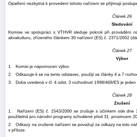
Opatření nezbytná k provedení tohoto nařízení se přijímají postupe
Článek 26
Sledování
Komise ve spolupráci s VTHVR sleduje pokrok při provádění n
akvakulturu, zřízeného článkem 30 nařízení (ES) č. 2371/2002 (dál
Článek 27
Výbor
1. Komisi je nápomocen výbor.
2. Odkazuje-li se na tento odstavec, použijí se články 4 a 7 rozh
3. Doba uvedená v čl. 4 odst. 3 rozhodnutí 1998/468/ES je jeden
Článek 28
Zrušení
1. Nařízení (ES) č. 1543/2000 se zrušuje s účinkem ode dne 1
použitelná pro národní programy schválené před 31. prosincem 2
2. Odkazy na zrušené nařízení se považují za odkazy na toto na
v příloze.