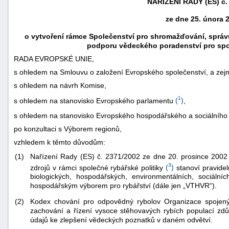
NAŘÍZENÍ RADY
(ES) č.
ze dne 25. února 
o vytvoření rámce Společenství pro shromažďování, správu
podporu vědeckého poradenství pro spo
RADA EVROPSKÉ UNIE,
s ohledem na Smlouvu o založení Evropského společenství, a ze
s ohledem na návrh Komise,
1
s ohledem na stanovisko Evropského parlamentu
(
)
,
s ohledem na stanovisko Evropského hospodářského a sociálního
po konzultaci s Výborem regionů,
vzhledem k těmto důvodům:
náhrady
(1)
Nařízení Rady (ES) č. 2371/2002 ze dne 20. prosince 2002 
škody
3
zdrojů v rámci společné rybářské politiky
(
)
stanoví pravidel
biologických, hospodářských, environmentálních, sociáln
hospodářským výborem pro rybářství (dále jen „VTHVR“).
(2)
Kodex chování pro odpovědný rybolov Organizace spojený
zachování a řízení vysoce stěhovavých rybích populací zdů
údajů ke zlepšení vědeckých poznatků v daném odvětví.