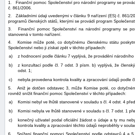
1. Finanční pomoc Společenství pro národní programy se provádí
č. 861/2006.
2. Základními údaji uvedenými v článku 9 nařízení (ES) č. 861/20
programů členských států, kterými se provádí program Společenst
3. Finanční pomoc Společenství na národní programy se posk
stanovená v tomto nařízení.
4. Komise může poté, co dotyčnému členskému státu poskytne 
Společenství nebo ji získat zpět v těchto případech:
a)
z hodnocení podle článku 7 vyplývá, že provádění národního
b)
z konzultací podle čl. 7 odst. 3 písm. b) vyplývá, že členský
odst. 1;
c)
nebyla provedena kontrola kvality a zpracování údajů podle čl
5. Aniž je dotčen odstavec 3, může Komise poté, co dotyčnému
rovněž snížit finanční pomoc Společenství v těchto případech:
a)
Komisi nebyl ve lhůtě stanovené v souladu s čl. 4 odst. 4 př
b)
Komisi nebyla ve lhůtě stanovené v souladu s čl. 7 odst. 1 př
c)
konečný uživatel podal oficiální žádost o údaje a ty mu neb
kontrola kvality a zpracování těchto údajů neproběhly v soula
6. Snížení finanční pomoci Společenství podle odstavců 4 a 5