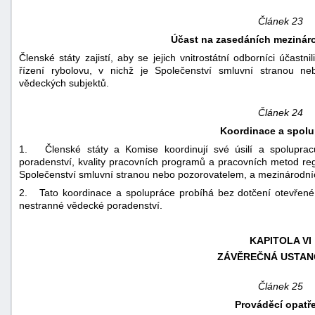
Článek 23
Účast na zasedáních mezinár
Členské státy zajistí, aby se jejich vnitrostátní odborníci účastn
řízení rybolovu, v nichž je Společenství smluvní stranou n
vědeckých subjektů.
Článek 24
Koordinace a spolu
1. Členské státy a Komise koordinují své úsilí a spolupracuj
poradenství, kvality pracovních programů a pracovních metod regi
Společenství smluvní stranou nebo pozorovatelem, a mezinárodní
2. Tato koordinace a spolupráce probíhá bez dotčení otevřené
nestranné vědecké poradenství.
KAPITOLA VI
ZÁVĚREČNÁ USTAN
Článek 25
Prováděcí opatř