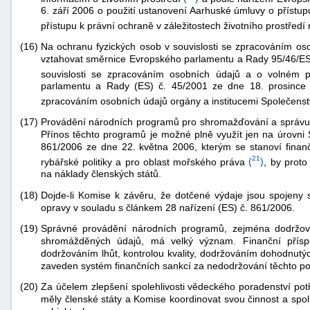
6. září 2006 o použití ustanovení Aarhuské úmluvy o přístup
přístupu k právní ochraně v záležitostech životního prostředí
(16)
Na ochranu fyzických osob v souvislosti se zpracováním oso
vztahovat směrnice Evropského parlamentu a Rady 95/46/ES 
souvislosti se zpracováním osobních údajů a o volném 
parlamentu a Rady (ES) č. 45/2001 ze dne 18. prosince 
zpracováním osobních údajů orgány a institucemi Společenst
(17)
Provádění národních programů pro shromažďování a správu ú
Přínos těchto programů je možné plně využít jen na úrovni 
861/2006 ze dne 22. května 2006, kterým se stanoví finanč
21
rybářské politiky a pro oblast mořského práva
(
)
, by proto
na náklady členských států.
(18)
Dojde-li Komise k závěru, že dotčené výdaje jsou spojeny 
opravy v souladu s článkem 28 nařízení (ES) č. 861/2006.
(19)
Správné provádění národních programů, zejména dodržován
shromážděných údajů, má velký význam. Finanční přísp
dodržováním lhůt, kontrolou kvality, dodržováním dohodnutý
zaveden systém finančních sankcí za nedodržování těchto p
(20)
Za účelem zlepšení spolehlivosti vědeckého poradenství pot
měly členské státy a Komise koordinovat svou činnost a spo