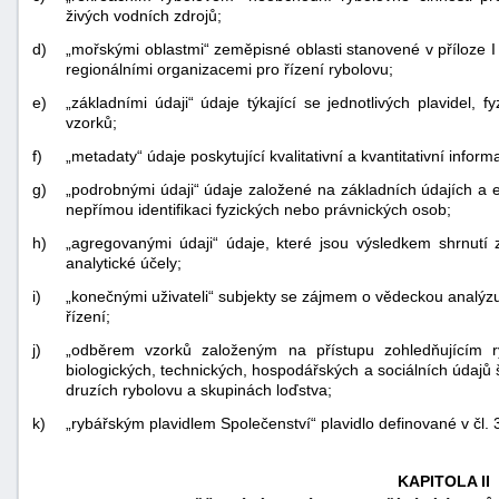
živých vodních zdrojů;
d)
„mořskými oblastmi“ zeměpisné oblasti stanovené v příloze 
regionálními organizacemi pro řízení rybolovu;
e)
„základními údaji“ údaje týkající se jednotlivých plavidel,
vzorků;
f)
„metadaty“ údaje poskytující kvalitativní a kvantitativní inf
g)
„podrobnými údaji“ údaje založené na základních údajích a 
nepřímou identifikaci fyzických nebo právnických osob;
h)
„agregovanými údaji“ údaje, které jsou výsledkem shrnutí
analytické účely;
i)
„konečnými uživateli“ subjekty se zájmem o vědeckou analýz
řízení;
j)
„odběrem vzorků založeným na přístupu zohledňujícím r
biologických, technických, hospodářských a sociálních údajů
druzích rybolovu a skupinách loďstva;
k)
„rybářským plavidlem Společenství“ plavidlo definované v čl. 
KAPITOLA II