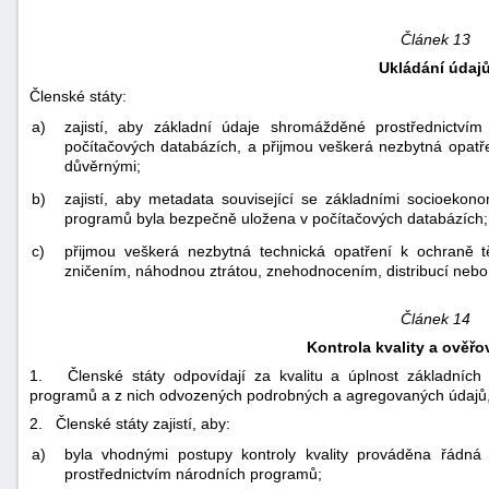
Článek 13
Ukládání údaj
Členské státy:
a)
zajistí, aby základní údaje shromážděné prostřednictv
počítačových databázích, a přijmou veškerá nezbytná opatře
důvěrnými;
b)
zajistí, aby metadata související se základními socioeko
programů byla bezpečně uložena v počítačových databázích;
c)
přijmou veškerá nezbytná technická opatření k ochraně
zničením, náhodnou ztrátou, znehodnocením, distribucí neb
Článek 14
Kontrola kvality a ověřo
1. Členské státy odpovídají za kvalitu a úplnost základních
programů a z nich odvozených podrobných a agregovaných údajů,
2. Členské státy zajistí, aby:
a)
byla vhodnými postupy kontroly kvality prováděna řádná
prostřednictvím národních programů;