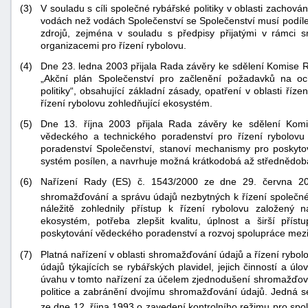
(3)
V souladu s cíli společné rybářské politiky v oblasti zachován
vodách než vodách Společenství se Společenství musí podíle
zdrojů, zejména v souladu s předpisy přijatými v rámci s
organizacemi pro řízení rybolovu.
(4)
Dne 23. ledna 2003 přijala Rada závěry ke sdělení Komise 
„Akční plán Společenství pro začlenění požadavků na oc
politiky“, obsahující základní zásady, opatření v oblasti ří
řízení rybolovu zohledňující ekosystém.
(5)
Dne 13. října 2003 přijala Rada závěry ke sdělení Ko
vědeckého a technického poradenství pro řízení rybolovu
poradenství Společenství, stanoví mechanismy pro poskytov
systém posílen, a navrhuje možná krátkodobá až střednědob
(6)
Nařízení Rady (ES) č. 1543/2000 ze dne 29. června 20
shromažďování a správu údajů nezbytných k řízení společné 
náležitě zohlednily přístup k řízení rybolovu založený na
ekosystém, potřeba zlepšit kvalitu, úplnost a širší pří
poskytování vědeckého poradenství a rozvoj spolupráce mezi 
+náhrady
(7)
Platná nařízení v oblasti shromažďování údajů a řízení rybo
údajů týkajících se rybářských plavidel, jejich činností a ú
úvahu v tomto nařízení za účelem zjednodušení shromažďová
politice a zabránění dvojímu shromažďování údajů. Jedná se
ze dne 12. října 1993 o zavedení kontrolního režimu pro spol