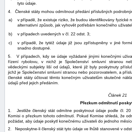
tyto údaje.
4. Členské státy mohou odmítnout předání příslušných podrobný
a)
v případě, že existuje riziko, že budou identifikovány fyzick
alternativní způsob, jak vyhovět potřebám konečného uživate
b)
v případech uvedených v čl. 22 odst. 3;
c)
v případě, že tytéž údaje již jsou zpřístupněny v jiné fo
snadno dostupné.
5. V případech, kdy se údaje vyžádané jinými konečnými uživat
řízení rybolovu, v nichž je Společenství smluvní stranou n
vědeckými subjekty liší od údajů, které již byly poskytnuty přís
jichž je Společenství smluvní stranou nebo pozorovatelem, a p
členské státy účtovat těmto konečným uživatelům skutečné nákl
údajů před jejich předáním.
Článek 21
Přezkum odmítnutí posky
1. Jestliže členský stát odmítne poskytnout údaje podle čl. 20
Komisi o přezkum tohoto odmítnutí. Pokud Komise shledá, že od
požádat, aby údaje poskytl konečnému uživateli do jednoho měsíc
2. Neposkytne-li členský stát tyto údaje ve lhůtě stanovené v odstav