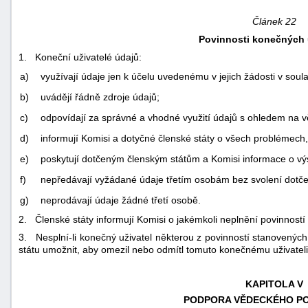
Článek 22
Povinnosti konečných 
1. Koneční uživatelé údajů:
a)
využívají údaje jen k účelu uvedenému v jejich žádosti v sou
b)
uvádějí řádně zdroje údajů;
c)
odpovídají za správné a vhodné využití údajů s ohledem na v
d)
informují Komisi a dotyčné členské státy o všech problémech,
e)
poskytují dotčeným členským státům a Komisi informace o výs
f)
nepředávají vyžádané údaje třetím osobám bez svolení dotče
g)
neprodávají údaje žádné třetí osobě.
2. Členské státy informují Komisi o jakémkoli neplnění povinností 
3. Nesplní-li konečný uživatel některou z povinností stanovený
státu umožnit, aby omezil nebo odmítl tomuto konečnému uživateli
KAPITOLA V
PODPORA VĚDECKÉHO P