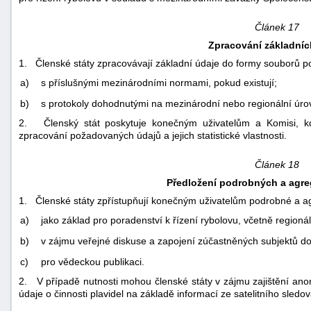
Článek 17
Zpracování základníc
1. Členské státy zpracovávají základní údaje do formy souborů 
a)
s příslušnými mezinárodními normami, pokud existují;
b)
s protokoly dohodnutými na mezinárodní nebo regionální úrovn
2. Členský stát poskytuje konečným uživatelům a Komisi, kd
zpracování požadovaných údajů a jejich statistické vlastnosti.
Článek 18
Předložení podrobných a agr
1. Členské státy zpřístupňují konečným uživatelům podrobné a 
a)
jako základ pro poradenství k řízení rybolovu, včetně regioná
b)
v zájmu veřejné diskuse a zapojení zúčastněných subjektů do 
c)
pro vědeckou publikaci.
2. V případě nutnosti mohou členské státy v zájmu zajištění an
údaje o činnosti plavidel na základě informací ze satelitního sledo