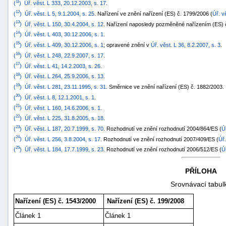
11
(
)
Úř. věst. L 333, 20.12.2003, s. 17
.
12
(
)
Úř. věst. L 5, 9.1.2004, s. 25
. Nařízení ve znění nařízení (ES) č. 1799/2006 (
Úř. v
13
(
)
Úř. věst. L 150, 30.4.2004, s. 12
. Nařízení naposledy pozměněné nařízením (ES) č
14
(
)
Úř. věst. L 403, 30.12.2006, s. 1
.
15
(
)
Úř. věst. L 409, 30.12.2006, s. 1
; opravené znění v
Úř. věst. L 36, 8.2.2007, s. 3
.
16
(
)
Úř. věst. L 248, 22.9.2007, s. 17
.
17
(
)
Úř. věst. L 41, 14.2.2003, s. 26
.
18
(
)
Úř. věst. L 264, 25.9.2006, s. 13
.
19
(
)
Úř. věst. L 281, 23.11.1995, s. 31
. Směrnice ve znění nařízení (ES) č. 1882/2003.
20
(
)
Úř. věst. L 8, 12.1.2001, s. 1
.
21
(
)
Úř. věst. L 160, 14.6.2006, s. 1
.
22
(
)
Úř. věst. L 225, 31.8.2005, s. 18
.
23
(
)
Úř. věst. L 187, 20.7.1999, s. 70
. Rozhodnutí ve znění rozhodnutí 2004/864/ES (
Ú
24
(
)
Úř. věst. L 256, 3.8.2004, s. 17
. Rozhodnutí ve znění rozhodnutí 2007/409/ES (
Úř.
25
(
)
Úř. věst. L 184, 17.7.1999, s. 23
. Rozhodnutí ve znění rozhodnutí 2006/512/ES (
Ú
PŘÍLOHA
Srovnávací tabul
Nařízení (ES) č. 1543/2000
Nařízení (ES) č. 199/2008
Článek 1
Článek 1