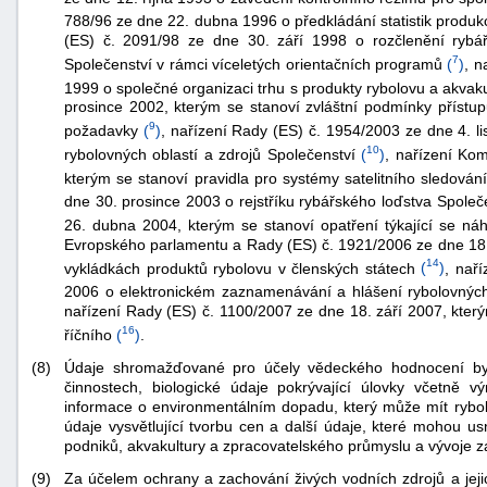
788/96 ze dne 22. dubna 1996 o předkládání statistik produk
(ES) č. 2091/98 ze dne 30. září 1998 o rozčlenění rybář
7
Společenství v rámci víceletých orientačních programů
(
)
, n
1999 o společné organizaci trhu s produkty rybolovu a akvaku
prosince 2002, kterým se stanoví zvláštní podmínky přístup
9
požadavky
(
)
, nařízení Rady (ES) č. 1954/2003 ze dne 4. li
10
rybolovných oblastí a zdrojů Společenství
(
)
, nařízení Ko
kterým se stanoví pravidla pro systémy satelitního sledování
-
dne 30. prosince 2003 o rejstříku rybářského loďstva Společ
náhrady
26. dubna 2004, kterým se stanoví opatření týkající se ná
Evropského parlamentu a Rady (ES) č. 1921/2006 ze dne 18. 
14
vykládkách produktů rybolovu v členských státech
(
)
, nař
2006 o elektronickém zaznamenávání a hlášení rybolovných 
nařízení Rady (ES) č. 1100/2007 ze dne 18. září 2007, kter
16
říčního
(
)
.
(8)
Údaje shromažďované pro účely vědeckého hodnocení by 
činnostech, biologické údaje pokrývající úlovky včetně 
informace o environmentálním dopadu, který může mít rybo
údaje vysvětlující tvorbu cen a další údaje, které mohou u
podniků, akvakultury a zpracovatelského průmyslu a vývoje z
(9)
Za účelem ochrany a zachování živých vodních zdrojů a jejic