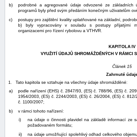
b)
podrobné a agregované údaje odvozené ze základních ú
programů byly před svým předáním konečným uživatelům ov
c)
postupy pro zajištění kvality uplatňované na základní, pod
b) byly vypracovány v souladu s postupy přijatými me
organizacemi pro řízení rybolovu a VTHVR.
KAPITOLA IV
VYUŽITÍ ÚDAJŮ SHROMÁŽDĚNÝCH V RÁMCI 
Článek 15
Zahrnuté údaj
1. Tato kapitola se vztahuje na všechny údaje shromážděné:
a)
podle nařízení (EHS) č. 2847/93, (ES) č. 788/96, (ES) č. 209
1954/2003, (ES) č. 2244/2003, (ES) č. 26/2004, (ES) č. 812/
č. 1100/2007;
b)
v rámci tohoto nařízení:
i)
na údaje o činnosti plavidel na základě informací ze s
požadovaném formátu;
ii)
na údaje umožňující spolehlivý odhad celkového objemu