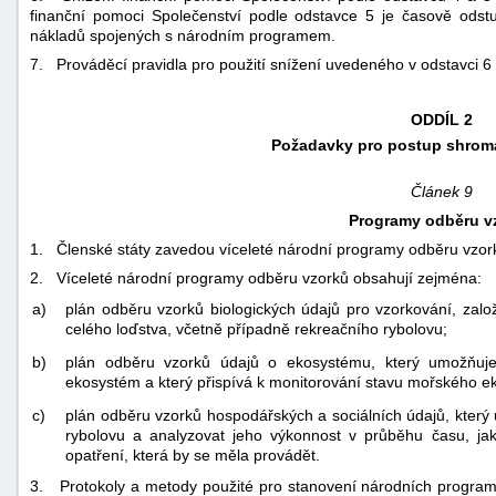
finanční pomoci Společenství podle odstavce 5 je časově ods
nákladů spojených s národním programem.
7. Prováděcí pravidla pro použití snížení uvedeného v odstavci 6 
ODDÍL 2
Požadavky pro postup shrom
Článek 9
Programy odběru v
1. Členské státy zavedou víceleté národní programy odběru vzor
2. Víceleté národní programy odběru vzorků obsahují zejména:
a)
plán odběru vzorků biologických údajů pro vzorkování, zalo
celého loďstva, včetně případně rekreačního rybolovu;
b)
plán odběru vzorků údajů o ekosystému, který umožňuj
ekosystém a který přispívá k monitorování stavu mořského e
c)
plán odběru vzorků hospodářských a sociálních údajů, který
rybolovu a analyzovat jeho výkonnost v průběhu času, ja
opatření, která by se měla provádět.
3. Protokoly a metody použité pro stanovení národních program