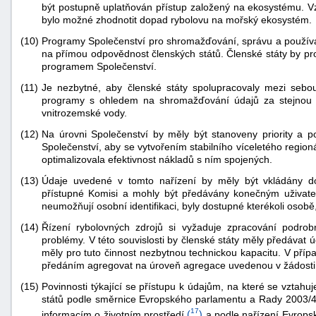
být postupně uplatňován přístup založený na ekosystému. V
"náhradě
bylo možné zhodnotit dopad rybolovu na mořský ekosystém.
škod"
(10)
Programy Společenství pro shromažďování, správu a používán
na přímou odpovědnost členských států. Členské státy by pr
programem Společenství.
(11)
Je nezbytné, aby členské státy spolupracovaly mezi sebo
programy s ohledem na shromažďování údajů za stejnou mo
vnitrozemské vody.
(12)
Na úrovni Společenství by měly být stanoveny priority a 
Společenství, aby se vytvořením stabilního víceletého region
optimalizovala efektivnost nákladů s ním spojených.
(13)
Údaje uvedené v tomto nařízení by měly být vkládány do 
přístupné Komisi a mohly být předávány konečným uživate
neumožňují osobní identifikaci, byly dostupné kterékoli osobě
(14)
Řízení rybolovných zdrojů si vyžaduje zpracování podrob
problémy. V této souvislosti by členské státy měly předávat 
měly pro tuto činnost nezbytnou technickou kapacitu. V příp
předáním agregovat na úroveň agregace uvedenou v žádosti, ja
(15)
Povinnosti týkající se přístupu k údajům, na které se vztahuj
států podle směrnice Evropského parlamentu a Rady 2003/4/
17
informacím o životním prostředí
(
)
a podle nařízení Evrops