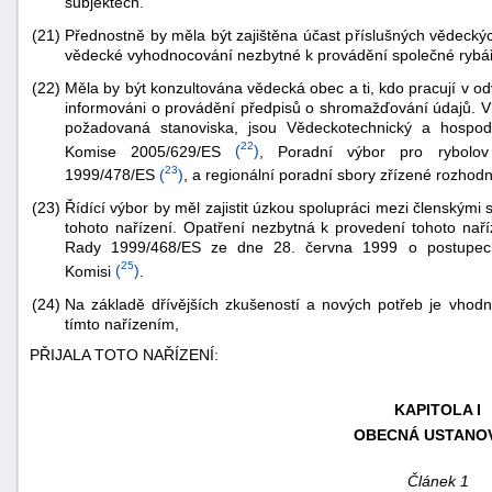
subjektech.
(21)
Přednostně by měla být zajištěna účast příslušných vědecký
vědecké vyhodnocování nezbytné k provádění společné rybářs
(22)
Měla by být konzultována vědecká obec a ti, kdo pracují v od
informováni o provádění předpisů o shromažďování údajů. V
požadovaná stanoviska, jsou Vědeckotechnický a hospodá
22
Komise 2005/629/ES
(
)
, Poradní výbor pro rybolov
23
1999/478/ES
(
)
, a regionální poradní sbory zřízené rozho
(23)
Řídící výbor by měl zajistit úzkou spolupráci mezi členskými
tohoto nařízení. Opatření nezbytná k provedení tohoto naří
Rady 1999/468/ES ze dne 28. června 1999 o postupech
25
Komisi
(
)
.
(24)
Na základě dřívějších zkušeností a nových potřeb je vhodné
tímto nařízením,
PŘIJALA TOTO NAŘÍZENÍ:
KAPITOLA I
OBECNÁ USTANO
Článek 1