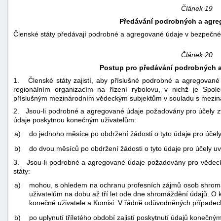
Článek 19
Předávání podrobných a agr
Členské státy předávají podrobné a agregované údaje v bezpečné
Článek 20
Postup pro předávání podrobných 
1. Členské státy zajistí, aby příslušné podrobné a agregované 
regionálním organizacím na řízení rybolovu, v nichž je Spol
příslušným mezinárodním vědeckým subjektům v souladu s mezinár
2. Jsou-li podrobné a agregované údaje požadovány pro účely zvlá
údaje poskytnou konečným uživatelům:
a)
do jednoho měsíce po obdržení žádosti o tyto údaje pro účely 
b)
do dvou měsíců po obdržení žádosti o tyto údaje pro účely uve
3. Jsou-li podrobné a agregované údaje požadovány pro vědeckou
státy:
a)
mohou, s ohledem na ochranu profesních zájmů osob shroma
uživatelům na dobu až tří let ode dne shromáždění údajů. O 
konečné uživatele a Komisi. V řádně odůvodněných případech
b)
po uplynutí tříletého období zajistí poskytnutí údajů konečn