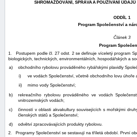
SHROMAŽĎOVÁNÍ, SPRÁVA A POUŽÍVÁNÍ ÚDAJŮ
ODDÍL 1
Program Společenství a nár
Článek 3
Program Společen
1. Postupem podle čl. 27 odst. 2 se definuje víceletý program S
biologických, technických, environmentálních, hospodářských a soci
a)
obchodního rybolovu prováděného rybářskými plavidly Spole
i)
ve vodách Společenství, včetně obchodního lovu úhoře 
ii)
mimo vody Společenství;
b)
rekreačního rybolovu prováděného ve vodách Společenst
vnitrozemských vodách;
c)
činností v oblasti akvakultury souvisejících s mořskými dr
členských států a Společenství;
d)
odvětví zpracovávajících produkty rybolovu.
2. Programy Společenství se sestavují na tříletá období. První o