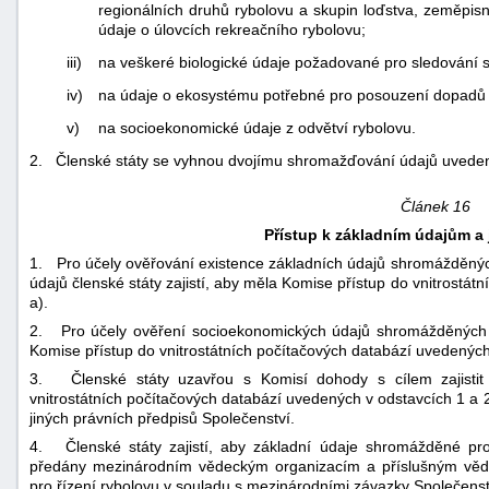
regionálních druhů rybolovu a skupin loďstva, zeměpisn
údaje o úlovcích rekreačního rybolovu;
iii)
na veškeré biologické údaje požadované pro sledování s
iv)
na údaje o ekosystému potřebné pro posouzení dopadů 
v)
na socioekonomické údaje z odvětví rybolovu.
2. Členské státy se vyhnou dvojímu shromažďování údajů uveden
Článek 16
Přístup k základním údajům a 
1. Pro účely ověřování existence základních údajů shromážděných
údajů členské státy zajistí, aby měla Komise přístup do vnitrostát
a).
2. Pro účely ověření socioekonomických údajů shromážděných pod
Komise přístup do vnitrostátních počítačových databází uvedených 
3. Členské státy uzavřou s Komisí dohody s cílem zajisti
vnitrostátních počítačových databází uvedených v odstavcích 1 a 2
jiných právních předpisů Společenství.
4. Členské státy zajistí, aby základní údaje shromážděné pro
předány mezinárodním vědeckým organizacím a příslušným věde
pro řízení rybolovu v souladu s mezinárodními závazky Společenstv