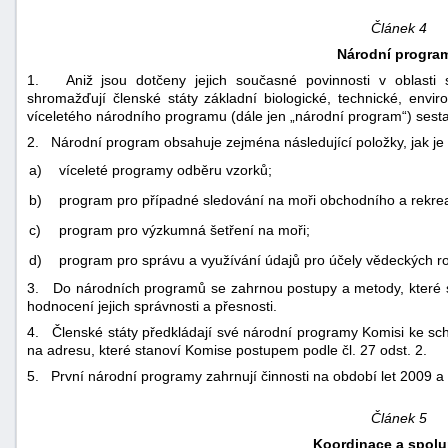
Článek 4
Národní progra
1. Aniž jsou dotčeny jejich současné povinnosti v oblasti 
shromažďují členské státy základní biologické, technické, envi
víceletého národního programu (dále jen „národní program“) ses
2. Národní program obsahuje zejména následující položky, jak je
a)
víceleté programy odběru vzorků;
b)
program pro případné sledování na moři obchodního a rekre
c)
program pro výzkumná šetření na moři;
d)
program pro správu a využívání údajů pro účely vědeckých r
3. Do národních programů se zahrnou postupy a metody, které se
hodnocení jejich správnosti a přesnosti.
4. Členské státy předkládají své národní programy Komisi ke schvá
na adresu, které stanoví Komise postupem podle čl. 27 odst. 2.
5. První národní programy zahrnují činnosti na období let 2009 a
Článek 5
Koordinace a spolu