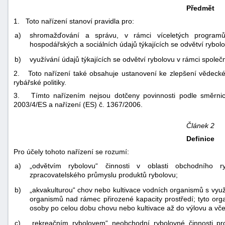
Předmět
1. Toto nařízení stanoví pravidla pro:
a)
shromažďování a správu, v rámci víceletých programů, 
hospodářských a sociálních údajů týkajících se odvětví rybolo
b)
využívání údajů týkajících se odvětví rybolovu v rámci společ
2. Toto nařízení také obsahuje ustanovení ke zlepšení vědeck
rybářské politiky.
3. Tímto nařízením nejsou dotčeny povinnosti podle směrnic
2003/4/ES a nařízení (ES) č. 1367/2006.
Článek 2
Definice
Pro účely tohoto nařízení se rozumí:
a)
„odvětvím rybolovu“ činnosti v oblasti obchodního ry
zpracovatelského průmyslu produktů rybolovu;
b)
„akvakulturou“ chov nebo kultivace vodních organismů s využ
organismů nad rámec přirozené kapacity prostředí; tyto org
osoby po celou dobu chovu nebo kultivace až do výlovu a vče
c)
„rekreačním rybolovem“ neobchodní rybolovné činnosti pr