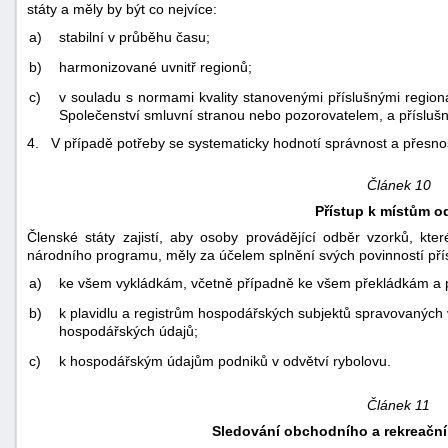
státy a měly by být co nejvíce:
a)
stabilní v průběhu času;
b)
harmonizované uvnitř regionů;
c)
v souladu s normami kvality stanovenými příslušnými regioná
Společenství smluvní stranou nebo pozorovatelem, a přísluš
4. V případě potřeby se systematicky hodnotí správnost a přesn
Článek 10
Přístup k místům o
Členské státy zajistí, aby osoby provádějící odběr vzorků, k
národního programu, měly za účelem splnění svých povinností pří
a)
ke všem vykládkám, včetně případně ke všem překládkám a 
b)
k plavidlu a registrům hospodářských subjektů spravovaných
hospodářských údajů;
c)
k hospodářským údajům podniků v odvětví rybolovu.
Článek 11
Sledování obchodního a rekreační