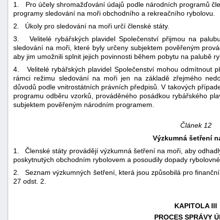
1. Pro účely shromažďování údajů podle národních programů člen
programy sledování na moři obchodního a rekreačního rybolovu.
2. Úkoly pro sledování na moři určí členské státy.
3. Velitelé rybářských plavidel Společenství přijmou na palub
sledování na moři, které byly určeny subjektem pověřeným prová
aby jim umožnili splnit jejich povinnosti během pobytu na palubě r
4. Velitelé rybářských plavidel Společenství mohou odmítnout př
rámci režimu sledování na moři jen na základě zřejmého nedo
důvodů podle vnitrostátních právních předpisů. V takových případ
programu odběru vzorků, prováděného posádkou rybářského plav
subjektem pověřeným národním programem.
Článek 12
Výzkumná šetření n
1. Členské státy provádějí výzkumná šetření na moři, aby odhadly
poskytnutých obchodním rybolovem a posoudily dopady rybolovné či
2. Seznam výzkumných šetření, která jsou způsobilá pro finanční
27 odst. 2.
KAPITOLA III
PROCES SPRÁVY Ú