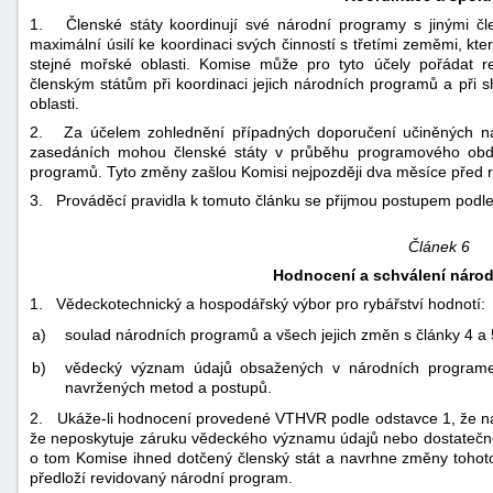
1. Členské státy koordinují své národní programy s jinými čle
maximální úsilí ke koordinaci svých činností s třetími zeměmi, kt
stejné mořské oblasti. Komise může pro tyto účely pořádat r
členským státům při koordinaci jejich národních programů a při 
oblasti.
2. Za účelem zohlednění případných doporučení učiněných na r
zasedáních mohou členské státy v průběhu programového obd
programů. Tyto změny zašlou Komisi nejpozději dva měsíce před 
3. Prováděcí pravidla k tomuto článku se přijmou postupem podle č
Článek 6
Hodnocení a schválení náro
1. Vědeckotechnický a hospodářský výbor pro rybářství hodnotí:
a)
soulad národních programů a všech jejich změn s články 4 a 
b)
vědecký význam údajů obsažených v národních programec
navržených metod a postupů.
2. Ukáže-li hodnocení provedené VTHVR podle odstavce 1, že ná
že neposkytuje záruku vědeckého významu údajů nebo dostatečné
o tom Komise ihned dotčený členský stát a navrhne změny tohot
předloží revidovaný národní program.