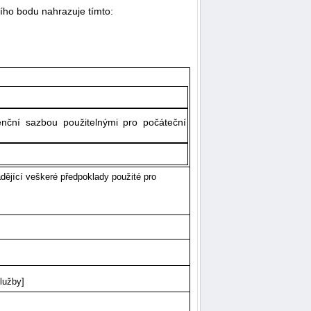
cího bodu nahrazuje tímto:
nční sazbou použitelnými pro počáteční
ádějící veškeré předpoklady použité pro
lužby]