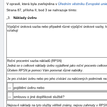
V opravě, která byla zveřejněna v
Úředním věstníku Evropské uni
Strana 87, příloha II, bod 3 se nahrazuje tímto:
„3.
Náklady úvěru
Výpůjční úroková sazba nebo případně různé výpůjční úrokové sazby, 
vztahují
Roční procentní sazba nákladů (RPSN)
Jedná se o celkové náklady úvěru vyjádřené jako roční procento celkov
Účelem RPSN je pomoci Vám porovnat různé nabídky
.
Je pro získání úvěru nebo pro jeho získání za nabízených podmínek ne
—
pojištění úvěru nebo
—
smlouvu o jiné doplňkové službě?
Nejsou-li náklady na tyto služby věřiteli známy, nejsou zahrnuty v RPS