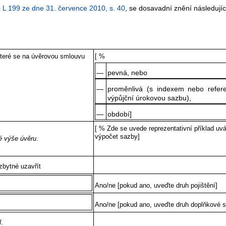
e
L 199 ze dne 31. července 2010, s. 40
, se dosavadní znění následují
které se na úvěrovou smlouvu
[ %
—
pevná, nebo
—
proměnlivá (s indexem nebo refere
výpůjční úrokovou sazbu),
—
období]
[ % Zde se uvede reprezentativní příklad uv
výpočet sazby]
é výše úvěru
.
zbytné uzavřít
Ano/ne [pokud ano, uveďte druh pojištění]
Ano/ne [pokud ano, uveďte druh doplňkové s
N
.