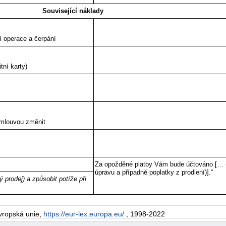
Související náklady
í operace a čerpání
tní karty)
smlouvou změnit
Za opožděné platby Vám bude účtováno [… (p
úpravu a případně poplatky z prodlení)].“
prodej) a způsobit potíže při
vropská unie,
https://eur-lex.europa.eu/
, 1998-2022