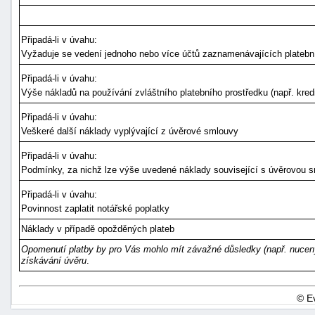
Připadá-li v úvahu:
Vyžaduje se vedení jednoho nebo více účtů zaznamenávajících platebn
Připadá-li v úvahu:
Výše nákladů na používání zvláštního platebního prostředku (např. kredi
Připadá-li v úvahu:
Veškeré další náklady vyplývající z úvěrové smlouvy
Připadá-li v úvahu:
Podmínky, za nichž lze výše uvedené náklady související s úvěrovou 
Připadá-li v úvahu:
Povinnost zaplatit notářské poplatky
Náklady v případě opožděných plateb
Opomenutí platby by pro Vás mohlo mít závažné důsledky (např. nucený 
získávání úvěru
.
© E