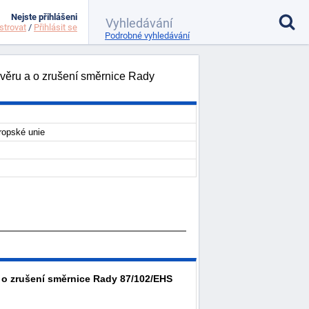
Nejste přihlášeni
strovat
/
Přihlásit se
Podrobné vyhledávání
věru a o zrušení směrnice Rady
ropské unie
 o zrušení směrnice Rady 87/102/EHS