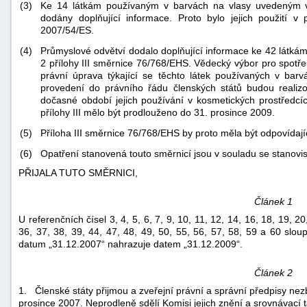
(3)
Ke 14 látkám používaným v barvách na vlasy uvedeným v 
dodány doplňující informace. Proto bylo jejich použití v
2007/54/ES.
(4)
Průmyslové odvětví dodalo doplňující informace ke 42 látká
2 přílohy III směrnice 76/768/EHS. Vědecký výbor pro spotř
právní úprava týkající se těchto látek používaných v barv
provedení do právního řádu členských států budou realiz
dočasné období jejich používání v kosmetických prostředc
přílohy III mělo být prodlouženo do 31. prosince 2009.
(5)
Příloha III směrnice 76/768/EHS by proto měla být odpovíd
(6)
Opatření stanovená touto směrnicí jsou v souladu se stanovi
PŘIJALA TUTO SMĚRNICI,
Článek 1
U referenčních čísel 3, 4, 5, 6, 7, 9, 10, 11, 12, 14, 16, 18, 19, 20
36, 37, 38, 39, 44, 47, 48, 49, 50, 55, 56, 57, 58, 59 a 60 slou
+náhrady
datum „31.12.2007“ nahrazuje datem „31.12.2009“.
Článek 2
1. Členské státy přijmou a zveřejní právní a správní předpisy nez
prosince 2007. Neprodleně sdělí Komisi jejich znění a srovnávací t