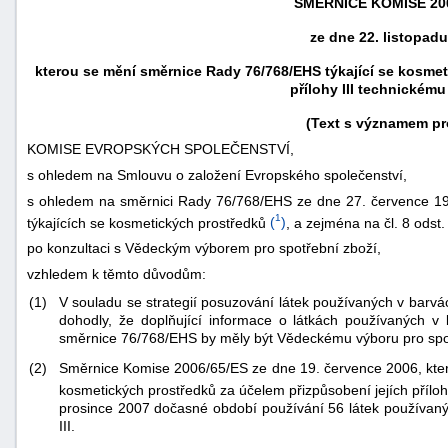
SMĚRNICE KOMISE
20
ze dne 22. listopadu
kterou se mění směrnice Rady 76/768/EHS týkající se kosmet
přílohy III technickém
(Text s významem pr
KOMISE EVROPSKÝCH SPOLEČENSTVÍ,
s ohledem na Smlouvu o založení Evropského společenství,
s ohledem na směrnici Rady 76/768/EHS ze dne 27. července 197
1
týkajících se kosmetických prostředků
(
)
, a zejména na čl. 8 odst
po konzultaci s Vědeckým výborem pro spotřební zboží,
vzhledem k těmto důvodům:
náhrady
(1)
V souladu se strategií posuzování látek používaných v barvá
škody
dohodly, že doplňující informace o látkách používaných v 
směrnice 76/768/EHS by měly být Vědeckému výboru pro spot
(2)
Směrnice Komise 2006/65/ES ze dne 19. července 2006, kter
kosmetických prostředků za účelem přizpůsobení jejích příloh
prosince 2007 dočasné období používání 56 látek používanýc
III.