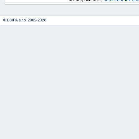
"náhradě
škod"
© ESIPA s.r.o. 2002-2026