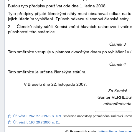
Budou tyto předpisy používat ode dne 1. ledna 2008.
Tyto předpisy přijaté členskými státy musí obsahovat odkaz na tu
jejich úředním vyhlášení. Způsob odkazu si stanoví členské státy.
2. Členské státy sdělí Komisi znění hlavních ustanovení vnitrost
působnosti této směrnice.
Článek 3
-
Tato směrnice vstupuje v platnost dvacátým dnem po vyhlášení v
náhrady
Článek 4
Tato směrnice je určena členským státům.
V Bruselu dne 22. listopadu 2007.
Za Komisi
Günter
VERHEUG
místopředseda
1
(
)
Úř. věst. L 262, 27.9.1976, s. 169
. Směrnice naposledy pozměněná směrnicí Komis
2
(
)
Úř. věst. L 198, 20.7.2006, s. 11
.
© Evropská unie,
https://eur-lex.eu