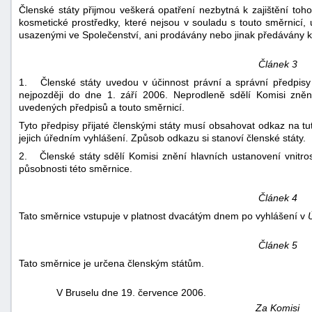
Členské státy přijmou veškerá opatření nezbytná k zajištění toh
kosmetické prostředky, které nejsou v souladu s touto směrnicí,
usazenými ve Společenství, ani prodávány nebo jinak předávány k
Článek 3
1. Členské státy uvedou v účinnost právní a správní předpisy
nejpozději do dne 1. září 2006. Neprodleně sdělí Komisi zněn
uvedených předpisů a touto směrnicí.
-
Tyto předpisy přijaté členskými státy musí obsahovat odkaz na tu
náhrady
jejich úředním vyhlášení. Způsob odkazu si stanoví členské státy.
2. Členské státy sdělí Komisi znění hlavních ustanovení vnitrost
působnosti této směrnice.
Článek 4
Tato směrnice vstupuje v platnost dvacátým dnem po vyhlášení v
Článek 5
Tato směrnice je určena členským státům.
V Bruselu dne 19. července 2006.
Za Komisi