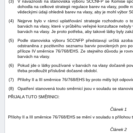
(3)
V návaznosti na stanoviska výboru SCCNFP se Komise spol
dohodla na celkové strategii regulace barev na vlasy, podle 
vědeckými údaji ohledně barev na vlasy, aby je mohl výbor 
(4)
Nejprve bylo v rámci uplatňování strategie rozhodnuto o t
barvách na vlasy, které v průběhu veřejné konzultace nebyly 
barvách na vlasy. Je proto potřeba, aby takové látky byly zak
(5)
Podle stanoviska výboru SCCNFP představují určitá azobarvi
odstraněna z pozitivního seznamu barviv povolených pro po
příloze IV směrnice 76/768/EHS. Ze stejného důvodu je rovně
barvách na vlasy.
(6)
Pokud jde o látky používané v barvách na vlasy dočasně povo
třeba prodloužit příslušné dočasné období.
(7)
Přílohy II a III směrnice 76/768/EHS by proto měly být odpo
(8)
Opatření stanovená touto směrnicí jsou v souladu se stanovi
PŘIJALA TUTO SMĚRNICI:
+náhrady
Článek 1
Přílohy II a III směrnice 76/768/EHS se mění v souladu s přílohou 
Článek 2