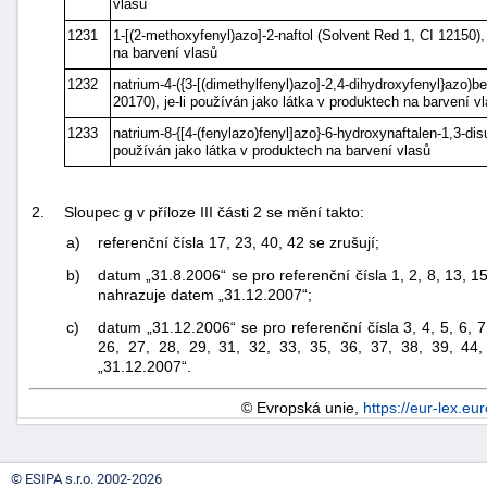
vlasů
1231
1-[(2-methoxyfenyl)azo]-2-naftol (Solvent Red 1, CI 12150),
na barvení vlasů
1232
natrium-4-({3-[(dimethylfenyl)azo]-2,4-dihydroxyfenyl}azo)b
20170), je-li používán jako látka v produktech na barvení v
1233
natrium-8-{[4-(fenylazo)fenyl]azo}-6-hydroxynaftalen-1,3-disu
používán jako látka v produktech na barvení vlasů
2.
Sloupec g v příloze III části 2 se mění takto:
a)
referenční čísla 17, 23, 40, 42 se zrušují;
b)
datum „31.8.2006“ se pro referenční čísla 1, 2, 8, 13, 15
nahrazuje datem „31.12.2007“;
c)
datum „31.12.2006“ se pro referenční čísla 3, 4, 5, 6, 7,
26, 27, 28, 29, 31, 32, 33, 35, 36, 37, 38, 39, 44
„31.12.2007“.
© Evropská unie,
https://eur-lex.eu
© ESIPA s.r.o. 2002-2026