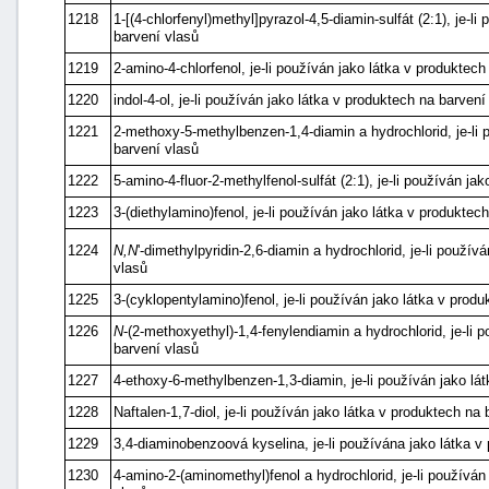
1218
1-[(4-chlorfenyl)methyl]pyrazol-4,5-diamin-sulfát (2:1), je-l
barvení vlasů
1219
2-amino-4-chlorfenol, je-li používán jako látka v produktech
1220
indol-4-ol, je-li používán jako látka v produktech na barvení
1221
2-methoxy-5-methylbenzen-1,4-diamin a hydrochlorid, je-li 
barvení vlasů
1222
5-amino-4-fluor-2-methylfenol-sulfát (2:1), je-li používán ja
1223
3-(diethylamino)fenol, je-li používán jako látka v produktec
1224
N,N
'-dimethylpyridin-2,6-diamin a hydrochlorid, je-li použív
vlasů
1225
3-(cyklopentylamino)fenol, je-li používán jako látka v prod
1226
N
-(2-methoxyethyl)-1,4-fenylendiamin a hydrochlorid, je-li 
barvení vlasů
1227
4-ethoxy-6-methylbenzen-1,3-diamin, je-li používán jako lá
1228
Naftalen-1,7-diol, je-li používán jako látka v produktech na
1229
3,4-diaminobenzoová kyselina, je-li používána jako látka v
1230
4-amino-2-(aminomethyl)fenol a hydrochlorid, je-li používán