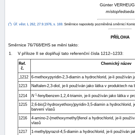
Günter
VERHEUG
"náhradě
místopředseda
škod"
1
(
)
Úř. věst. L 262, 27.9.1976, s. 169
. Směrnice naposledy pozměněná směrnicí Komis
PŘÍLOHA
Směrnice 76/768/EHS se mění takto:
1.
V příloze II se doplňují tato referenční čísla 1212–1233:
Ref.
Chemický název
č.
„1212
6-methoxypyridin-2,3-diamin a hydrochlorid, je-li používán 
1213
Naftalen-2,3-diol, je-li používán jako látka v produktech na
1
1214
N
-fenylbenzen-1,2,4-triamin, je-li používán jako látka v p
1215
2,6-
bis
(2-hydroxyethoxy)pyridin-3,5-diamin a hydrochlorid, j
barvení vlasů
1216
4-amino-2-(methoxymethyl)fenol a hydrochlorid, je-li použí
vlasů
1217
1-methylpyrazol-4,5-diamin a hydrochlorid, je-li používán j