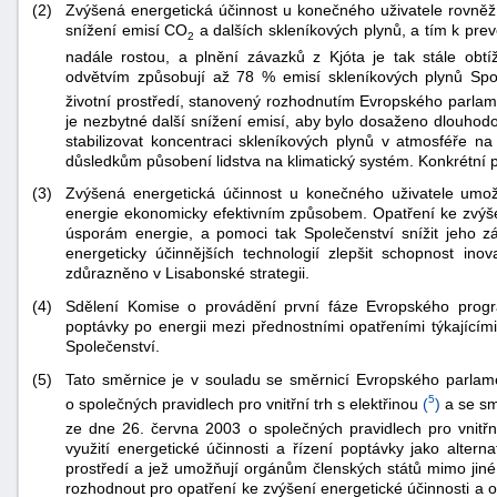
(2)
Zvýšená energetická účinnost u konečného uživatele rovněž 
snížení emisí CO
a dalších skleníkových plynů, a tím k pr
2
nadále rostou, a plnění závazků z Kjóta je tak stále obtíž
odvětvím způsobují až 78 % emisí skleníkových plynů Spo
životní prostředí, stanovený rozhodnutím Evropského parla
je nezbytné další snížení emisí, aby bylo dosaženo dlouh
stabilizovat koncentraci skleníkových plynů v atmosféře n
důsledkům působení lidstva na klimatický systém. Konkrétní po
(3)
Zvýšená energetická účinnost u konečného uživatele umožn
energie ekonomicky efektivním způsobem. Opatření ke zvýše
úsporám energie, a pomoci tak Společenství snížit jeho z
energeticky účinnějších technologií zlepšit schopnost ino
zdůrazněno v Lisabonské strategii.
(4)
Sdělení Komise o provádění první fáze Evropského progr
poptávky po energii mezi přednostními opatřeními týkajícími
Společenství.
+náhrady
(5)
Tato směrnice je v souladu se směrnicí Evropského parla
5
o společných pravidlech pro vnitřní trh s elektřinou
(
)
a se sm
ze dne 26. června 2003 o společných pravidlech pro vnitř
využití energetické účinnosti a řízení poptávky jako alte
prostředí a jež umožňují orgánům členských států mimo jiné
rozhodnout pro opatření ke zvýšení energetické účinnosti a o