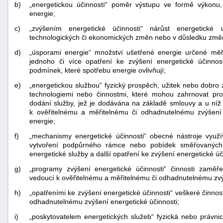
b)
„energetickou účinností“ poměr výstupu ve formě výkonu,
energie;
c)
„zvýšením energetické účinnosti“ nárůst energetické
technologických či ekonomických změn nebo v důsledku změn
d)
„úsporami energie“ množství ušetřené energie určené m
jednoho či více opatření ke zvýšení energetické účinnos
podmínek, které spotřebu energie ovlivňují;
e)
„energetickou službou“ fyzický prospěch, užitek nebo dobro
technologiemi nebo činnostmi, které mohou zahrnovat pro
dodání služby, jež je dodávána na základě smlouvy a u níž
k ověřitelnému a měřitelnému či odhadnutelnému zvýšení
energie;
f)
„mechanismy energetické účinnosti“ obecné nástroje využ
vytvoření podpůrného rámce nebo pobídek směřovaných n
energetické služby a další opatření ke zvýšení energetické úč
g)
„programy zvýšení energetické účinnosti“ činnosti zamě
vedoucí k ověřitelnému a měřitelnému či odhadnutelnému zvý
h)
„opatřeními ke zvýšení energetické účinnosti“ veškeré činnos
odhadnutelnému zvýšení energetické účinnosti;
i)
„poskytovatelem energetických služeb“ fyzická nebo právni