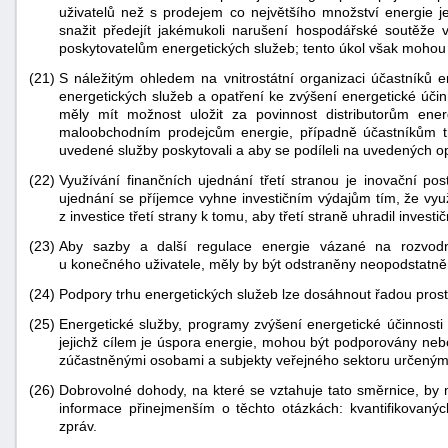
uživatelů než s prodejem co největšího množství energie j
snažit předejít jakémukoli narušení hospodářské soutěže v
poskytovatelům energetických služeb; tento úkol však mohou 
(21)
S náležitým ohledem na vnitrostátní organizaci účastníků 
energetických služeb a opatření ke zvýšení energetické účin
měly mít možnost uložit za povinnost distributorům ener
maloobchodním prodejcům energie, případně účastníkům trh
uvedené služby poskytovali a aby se podíleli na uvedených o
(22)
Využívání finančních ujednání třetí stranou je inovační po
ujednání se příjemce vyhne investičním výdajům tím, že využ
z investice třetí strany k tomu, aby třetí straně uhradil invest
(23)
Aby sazby a další regulace energie vázané na rozvodn
u konečného uživatele, měly by být odstraněny neopodstatně
(24)
Podpory trhu energetických služeb lze dosáhnout řadou prost
(25)
Energetické služby, programy zvýšení energetické účinnosti 
jejichž cílem je úspora energie, mohou být podporovány ne
zúčastněnými osobami a subjekty veřejného sektoru určenými
(26)
Dobrovolné dohody, na které se vztahuje tato směrnice, by
informace přinejmenším o těchto otázkách: kvantifikovaný
zpráv.