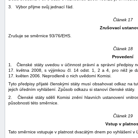
3. Výbor přijme svůj jednací řád.
Článek 17
Zrušovací ustano
Zrušuje se směrnice 93/76/EHS.
Článek 18
Provedení
1. Členské státy uvedou v účinnost právní a správní předpisy n
17. května 2008, s výjimkou čl. 14 odst. 1, 2 a 4, pro něž je 
17. květen 2006. Neprodleně o nich uvědomí Komisi.
Tyto předpisy přijaté členskými státy musí obsahovat odkaz na tu
jejich úředním vyhlášení. Způsob odkazu si stanoví členské státy.
2. Členské státy sdělí Komisi znění hlavních ustanovení vnitrost
působnosti této směrnice.
Článek 19
Vstup v platnos
Tato směrnice vstupuje v platnost dvacátým dnem po vyhlášení v