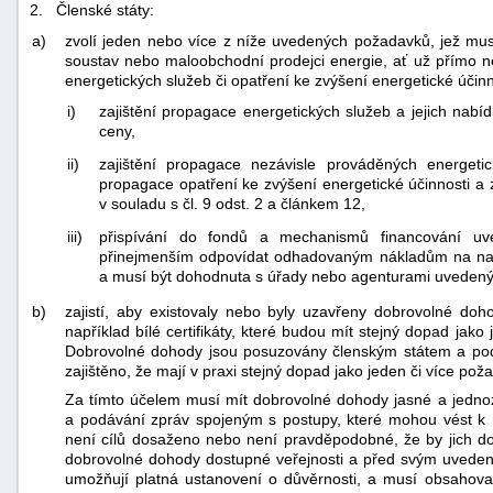
2. Členské státy:
a)
zvolí jeden nebo více z níže uvedených požadavků, jež musí 
soustav nebo maloobchodní prodejci energie, ať už přímo ne
energetických služeb či opatření ke zvýšení energetické účinn
i)
zajištění propagace energetických služeb a jejich n
ceny,
ii)
zajištění propagace nezávisle prováděných energet
propagace opatření ke zvýšení energetické účinnosti a z
v souladu s čl. 9 odst. 2 a článkem 12,
iii)
přispívání do fondů a mechanismů financování uv
přinejmenším odpovídat odhadovaným nákladům na nabí
a musí být dohodnuta s úřady nebo agenturami uvedenými
b)
zajistí, aby existovaly nebo byly uzavřeny dobrovolné doh
například bílé certifikáty, které budou mít stejný dopad ja
Dobrovolné dohody jsou posuzovány členským státem a pod
zajištěno, že mají v praxi stejný dopad jako jeden či více p
Za tímto účelem musí mít dobrovolné dohody jasné a jedno
a podávání zpráv spojeným s postupy, které mohou vést 
není cílů dosaženo nebo není pravděpodobné, že by jich dos
dobrovolné dohody dostupné veřejnosti a před svým uvedení
umožňují platná ustanovení o důvěrnosti, a musí obsahov