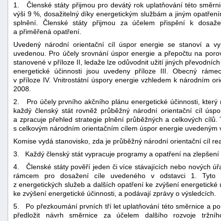
1. Členské státy přijmou pro devátý rok uplatňování této směrnic
výši 9 %, dosažitelný díky energetickým službám a jiným opatřením
splnění. Členské státy přijmou za účelem přispění k dosažení
a přiměřená opatření.
Uvedený národní orientační cíl úspor energie se stanoví a vy
uvedenou. Pro účely srovnání úspor energie a přepočtu na porovn
stanovené v příloze II, ledaže lze odůvodnit užití jiných převodníc
energetické účinnosti jsou uvedeny příloze III. Obecný rám
v příloze IV. Vnitrostátní úspory energie vzhledem k národním or
2008.
2. Pro účely prvního akčního plánu energetické účinnosti, který
každý členský stát rovněž průběžný národní orientační cíl úspo
a zpracuje přehled strategie plnění průběžných a celkových cílů. 
s celkovým národním orientačním cílem úspor energie uvedeným v
Komise vydá stanovisko, zda je průběžný národní orientační cíl rea
3. Každý členský stát vypracuje programy a opatření na zlepšení 
4. Členské státy pověří jeden či více stávajících nebo nových ú
rámcem pro dosažení cíle uvedeného v odstavci 1. Tyto su
z energetických služeb a dalších opatření ke zvýšení energetické ú
ke zvýšení energetické účinnosti, a podávají zprávy o výsledcích.
5. Po přezkoumání prvních tří let uplatňování této směrnice a p
předložit návrh směrnice za účelem dalšího rozvoje tržníh