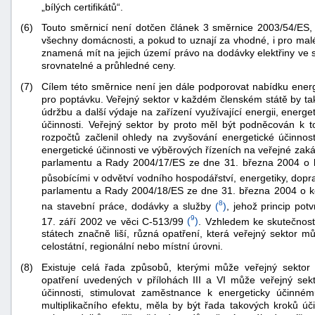
„bílých certifikátů“.
(6)
Touto směrnicí není dotčen článek 3 směrnice 2003/54/ES, 
všechny domácnosti, a pokud to uznají za vhodné, i pro malé
znamená mít na jejich území právo na dodávky elektřiny ve 
srovnatelné a průhledné ceny.
(7)
Cílem této směrnice není jen dále podporovat nabídku energe
pro poptávku. Veřejný sektor v každém členském státě by tak
údržbu a další výdaje na zařízení využívající energii, energe
-
účinnosti. Veřejný sektor by proto měl být podněcován k t
náhrady
rozpočtů začlenil ohledy na zvyšování energetické účinnosti
energetické účinnosti ve výběrových řízeních na veřejné za
parlamentu a Rady 2004/17/ES ze dne 31. března 2004 o k
působícími v odvětví vodního hospodářství, energetiky, dopr
parlamentu a Rady 2004/18/ES ze dne 31. března 2004 o ko
8
na stavební práce, dodávky a služby
(
)
, jehož princip po
9
17. září 2002 ve věci C-513/99
(
)
. Vzhledem ke skutečnosti
státech značně liší, různá opatření, která veřejný sektor m
celostátní, regionální nebo místní úrovni.
(8)
Existuje celá řada způsobů, kterými může veřejný sektor 
opatření uvedených v přílohách III a VI může veřejný sektor
účinnosti, stimulovat zaměstnance k energeticky účinn
multiplikačního efektu, měla by být řada takových kroků