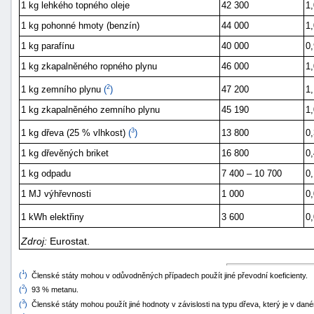
1 kg lehkého topného oleje
42 300
1
1 kg pohonné hmoty (benzín)
44 000
1
1 kg parafínu
40 000
0
1 kg zkapalněného ropného plynu
46 000
1
2
47 200
1
1 kg zemního plynu
(
)
1 kg zkapalněného zemního plynu
45 190
1
3
13 800
0
1 kg dřeva (25 % vlhkost)
(
)
1 kg dřevěných briket
16 800
0
1 kg odpadu
7 400 – 10 700
0
1 MJ výhřevnosti
1 000
0
1 kWh elektřiny
3 600
0
Zdroj:
Eurostat.
1
(
)
Členské státy mohou v odůvodněných případech použít jiné převodní koeficienty.
2
(
)
93 % metanu.
3
(
)
Členské státy mohou použít jiné hodnoty v závislosti na typu dřeva, který je v dan