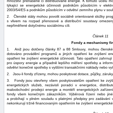
množství přenášené či distribuované energie. K tomuto účelu moh
týkající se energetické účinnosti podnikům působícím v elekt
2003/54/ES a podnikům působícím v odvětví zemního plynu v soula
2. Členské státy mohou povolit sociálně orientované složky pro
s vlivem na rozpad přenosové a distribuční soustavy omezen
nepřiměřené dotyčnému sociálnímu cíli.
Článek 11
Fondy a mechanismy fi
1. Aniž jsou dotčeny články 87 a 88 Smlouvy, mohou členské s
dotováno provádění programů a jiných opatření ke zvýšení ene
opatření ke zvýšení energetické účinnosti. Tato opatření zahrnují
pro úspory energie a případně lepšího měření spotřeby a inform
odvětví konečné spotřeby s vyššími transakčními náklady nebo vyšš
2. Jsou-li fondy zřízeny, mohou poskytovat dotace, půjčky, záruky
3. Fondy jsou otevřeny všem poskytovatelům opatření ke zvýšen
energetických služeb, nezávislí poradci v energetice, distribut
maloobchodní prodejci energie a montéři energetických zařízen
fondy všem konečným zákazníkům. Výběrová řízení nebo jiné 
a probíhají v plném souladu s platnými předpisy pro zadávání v
nekonkurují tržně financovaným opatřením ke zvýšení energetické ú