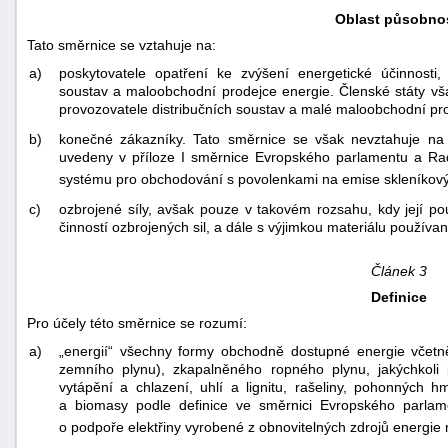
Oblast působnos
Tato směrnice se vztahuje na:
a)
poskytovatele opatření ke zvýšení energetické účinnosti, d
soustav a maloobchodní prodejce energie. Členské státy vš
provozovatele distribučních soustav a malé maloobchodní pro
b)
konečné zákazníky. Tato směrnice se však nevztahuje na po
uvedeny v příloze I směrnice Evropského parlamentu a Ra
systému pro obchodování s povolenkami na emise skleníkový
c)
ozbrojené síly, avšak pouze v takovém rozsahu, kdy její pou
činností ozbrojených sil, a dále s výjimkou materiálu použív
Článek 3
Definice
Pro účely této směrnice se rozumí:
a)
„energií“ všechny formy obchodně dostupné energie včetn
zemního plynu), zkapalněného ropného plynu, jakýchkoli 
vytápění a chlazení, uhlí a lignitu, rašeliny, pohonných 
a biomasy podle definice ve směrnici Evropského parla
o podpoře elektřiny vyrobené z obnovitelných zdrojů energie n