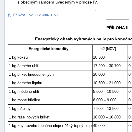
s obecným rámcem uvedeným v příloze IV.
1
(
)
Úř. věst. L 52, 21.2.2004, s. 50
.
PŘÍLOHA II
Energetický obsah vybraných paliv pro konečno
Energetické komodity
kJ (NCV)
1 kg koksu
28 500
0
1 kg černého uhlí
17 200 – 30 700
0
1 kg briket hnědouhelných
20 000
0
1 kg černého lignitu
10 500 – 21 000
0
1 kg hnědého uhlí
5 600 – 10 500
0
1 kg ropné břidlice
8 000 – 9 000
0
1 kg rašeliny
7 800 – 13 800
0
1 kg rašelinových briket
16 000 – 16 800
0
1 kg zbytkového topného oleje (těžký topný olej)
40 000
0