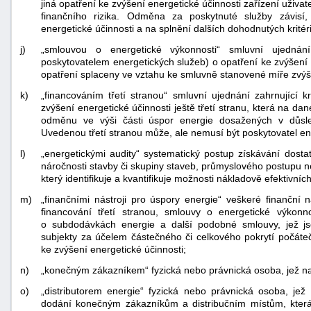
jiná opatření ke zvýšení energetické účinnosti zařízení uživat
finančního rizika. Odměna za poskytnuté služby závis
energetické účinnosti a na splnění dalších dohodnutých kritéri
j)
„smlouvou o energetické výkonnosti“ smluvní ujednán
poskytovatelem energetických služeb) o opatření ke zvýšení e
opatření splaceny ve vztahu ke smluvně stanovené míře zvýše
k)
„financováním třetí stranou“ smluvní ujednání zahrnující 
zvýšení energetické účinnosti ještě třetí stranu, která na da
odměnu ve výši části úspor energie dosažených v důsled
Uvedenou třetí stranou může, ale nemusí být poskytovatel en
l)
„energetickými audity“ systematický postup získávání dostat
náročnosti stavby či skupiny staveb, průmyslového postupu 
který identifikuje a kvantifikuje možnosti nákladově efektivní
m)
„finančními nástroji pro úspory energie“ veškeré finanční n
financování třetí stranou, smlouvy o energetické výkon
o subdodávkách energie a další podobné smlouvy, jež j
subjekty za účelem částečného či celkového pokrytí počáte
ke zvýšení energetické účinnosti;
n)
„konečným zákazníkem“ fyzická nebo právnická osoba, jež nak
o)
„distributorem energie“ fyzická nebo právnická osoba, je
dodání konečným zákazníkům a distribučním místům, která