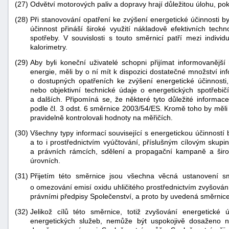
(27)
Odvětví motorových paliv a dopravy hrají důležitou úlohu, po
(28)
Při stanovování opatření ke zvýšení energetické účinnosti 
účinnost přináší široké využití nákladově efektivních techn
spotřeby. V souvislosti s touto směrnicí patří mezi indiv
kalorimetry.
(29)
Aby byli koneční uživatelé schopni přijímat informovanější 
energie, měli by o ní mít k dispozici dostatečné množství inf
o dostupných opatřeních ke zvýšení energetické účinnosti,
nebo objektivní technické údaje o energetických spotřebič
a dalších. Připomíná se, že některé tyto důležité informa
podle čl. 3 odst. 6 směrnice 2003/54/ES. Kromě toho by měli 
pravidelně kontrolovali hodnoty na měřičích.
(30)
Všechny typy informací související s energetickou účinnost
a to i prostřednictvím vyúčtování, příslušným cílovým skup
a právních rámcích, sdělení a propagační kampaně a ši
úrovních.
(31)
Přijetím této směrnice jsou všechna věcná ustanovení 
o omezování emisí oxidu uhličitého prostřednictvím zvyšován
právními předpisy Společenství, a proto by uvedená směrnic
(32)
Jelikož cílů této směrnice, totiž zvyšování energetické
energetických služeb, nemůže být uspokojivě dosaženo n