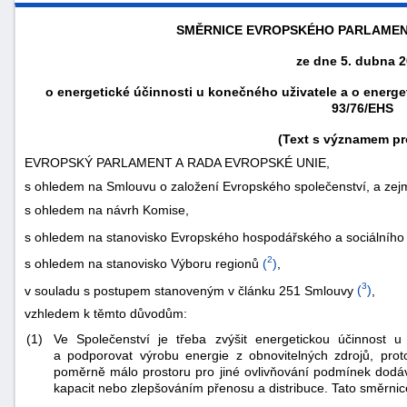
SMĚRNICE EVROPSKÉHO PARLAMEN
ze dne 5. dubna 
o energetické účinnosti u konečného uživatele a o energ
93/76/EHS
(Text s významem pr
EVROPSKÝ PARLAMENT A RADA EVROPSKÉ UNIE,
s ohledem na Smlouvu o založení Evropského společenství, a zejmé
s ohledem na návrh Komise,
s ohledem na stanovisko Evropského hospodářského a sociálního
náhrady
2
s ohledem na stanovisko Výboru regionů
(
)
,
škody
3
v souladu s postupem stanoveným v článku 251 Smlouvy
(
)
,
vzhledem k těmto důvodům:
(1)
Ve Společenství je třeba zvýšit energetickou účinnost u
a podporovat výrobu energie z obnovitelných zdrojů, pr
poměrně málo prostoru pro jiné ovlivňování podmínek dodáv
kapacit nebo zlepšováním přenosu a distribuce. Tato směrnic