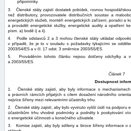
připomínky.
3. Členské státy zajistí dostatek pobídek, rovnou hospodářskou
než distributory, provozovatele distribučních soustav a maloob
energetických služeb, montéři energetických zařízení, poradci a ko
a provádět energetické služby, energetické audity a opatření k
písm. a) bodě i) a ii).
4. Podle odstavců 2 a 3 mohou členské státy ukládat odpovědn
v případě, že je to v souladu s požadavky týkajícími se odděl
2003/54/ES a v čl. 17 odst. 3 směrnice 2003/55/ES.
5. Prováděním tohoto článku nejsou dotčeny odchylky a vý
a 2003/55/ES.
Článek 7
Dostupnost infor
1. Členské státy zajistí, aby byly informace o mechanismech 
a právních rámcích přijatých s cílem dosažení národního orient
nejvíce šířeny mezi relevantními účastníky trhu.
2. Členské státy zajistí, aby bylo vyvinuto vyšší úsilí na podporu 
účastníkům trhu vhodné podmínky a podněty k poskytování ví
o energetické účinnosti u konečného uživatele.
3. Komise zajistí, aby byly sdíleny a široce šířeny informace 
státech.