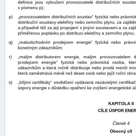
definice jsou vyloučeni provozovatelé distribučních soust
v písmenu p);
p)
„provozovatelem distribučních soustav“ fyzická nebo právnic
distribuční soustavy elektřiny nebo zemního plynu, za zajištěn
a případně též za její propojení s jinými soustavami a za za
přiměřenou poptávku po distribuci elektřiny a zemního plynu;
q)
„maloobchodním prodejcem energie“ fyzická nebo právn
konečným zákazníkům;
r)
„malým distributorem energie, malým provozovatelem 
prodejcem energie“ fyzická nebo právnická osoba, kte
zákazníkům a která ročně distribuuje nebo prodá menší mn
která zaměstnává méně než deset osob nebo jejíž roční obr
s)
„bílými certifikáty“ osvědčení vydávaná nezávislými certifika
úspory energie v důsledku opatření ke zvýšení energetické úč
KAPITOLA II
CÍLE ÚSPOR ENE
Článek 4
Obecný cíl