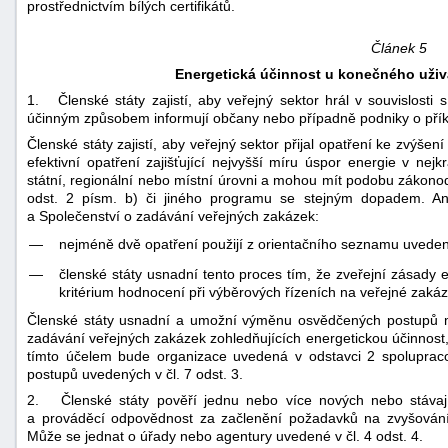
prostřednictvím bílých certifikátů.
Článek 5
Energetická účinnost u konečného uživ
1. Členské státy zajistí, aby veřejný sektor hrál v souvislosti 
účinným způsobem informují občany nebo případně podniky o příkl
Členské státy zajistí, aby veřejný sektor přijal opatření ke zvýš
efektivní opatření zajišťující nejvyšší míru úspor energie v nej
státní, regionální nebo místní úrovni a mohou mít podobu zákonod
odst. 2 písm. b) či jiného programu se stejným dopadem. Ani
a Společenství o zadávání veřejných zakázek:
—
nejméně dvě opatření použijí z orientačního seznamu uvedené
—
členské státy usnadní tento proces tím, že zveřejní zásady 
kritérium hodnocení při výběrových řízeních na veřejné zakáz
Členské státy usnadní a umožní výměnu osvědčených postupů me
zadávání veřejných zakázek zohledňujících energetickou účinnost, a
tímto účelem bude organizace uvedená v odstavci 2 spolupra
postupů uvedených v čl. 7 odst. 3.
2. Členské státy pověří jednu nebo více nových nebo stávajíc
a prováděcí odpovědnost za začlenění požadavků na zvyšování 
Může se jednat o úřady nebo agentury uvedené v čl. 4 odst. 4.