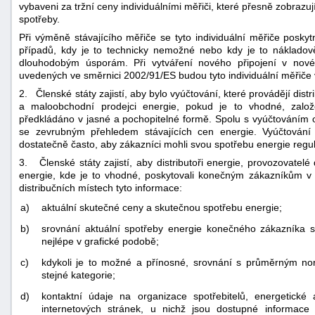
vybaveni za tržní ceny individuálními měřiči, které přesně zobrazu
spotřeby.
Při výměně stávajícího měřiče se tyto individuální měřiče posk
případů, kdy je to technicky nemožné nebo kdy je to náklad
dlouhodobým úsporám. Při vytváření nového připojení v nové
uvedených ve směrnici 2002/91/ES budou tyto individuální měřič
2. Členské státy zajistí, aby bylo vyúčtování, které provádějí dist
a maloobchodní prodejci energie, pokud je to vhodné, zalo
předkládáno v jasné a pochopitelné formě. Spolu s vyúčtováním 
se zevrubným přehledem stávajících cen energie. Vyúčtován
dostatečně často, aby zákazníci mohli svou spotřebu energie regul
3. Členské státy zajistí, aby distributoři energie, provozovatel
energie, kde je to vhodné, poskytovali konečným zákazníkům v 
distribučních místech tyto informace:
a)
aktuální skutečné ceny a skutečnou spotřebu energie;
b)
srovnání aktuální spotřeby energie konečného zákazníka 
nejlépe v grafické podobě;
c)
kdykoli je to možné a přínosné, srovnání s průměrným n
stejné kategorie;
d)
kontaktní údaje na organizace spotřebitelů, energetick
internetových stránek, u nichž jsou dostupné informace 