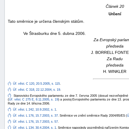
Článek 20
Určení
Tato směrnice je určena členským státům.
Ve Štrasburku dne 5. dubna 2006.
Za Evropský parla
předseda
J.
BORRELL FONTE
Za Radu
předseda
H.
WINKLER
1
(
)
Úř. věst. C 120, 20.5.2005, s. 115
.
2
(
)
Úř. věst. C 318, 22.12.2004, s. 19
.
3
(
)
Stanovisko Evropského parlamentu ze dne 7. června 2005 (dosud nezveřejněné v
(
Úř. věst. C 275 E, 8.11.2005, s. 19
) a postoj Evropského parlamentu ze dne 13. pro
Rady ze dne 14. března 2006.
4
(
)
Úř. věst. L 242, 10.9.2002, s. 1
.
5
(
)
Úř. věst. L 176, 15.7.2003, s. 37
. Směrnice ve znění směrnice Rady 2004/85/ES (
Ú
6
(
)
Úř. věst. L 176, 15.7.2003, s. 57
.
7
(
)
Úř. věst. L 134, 30.4.2004, s. 1
. Směrnice naposledy pozměněná nařízením Komise