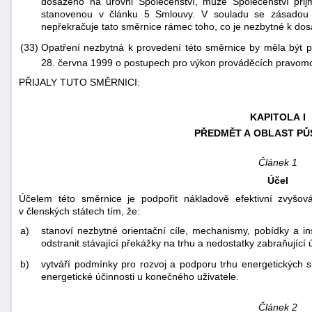
dosaženo na úrovni Společenství, může Společenství přij
stanovenou v článku 5 Smlouvy. V souladu se zásadou 
nepřekračuje tato směrnice rámec toho, co je nezbytné k dosa
(33)
Opatření nezbytná k provedení této směrnice by měla být p
28. června 1999 o postupech pro výkon prováděcích pravom
PŘIJALY TUTO SMĚRNICI:
KAPITOLA I
PŘEDMĚT A OBLAST PŮ
Článek 1
Účel
Účelem této směrnice je podpořit nákladově efektivní zvyšová
v členských státech tím, že:
a)
stanoví nezbytné orientační cíle, mechanismy, pobídky a ins
odstranit stávající překážky na trhu a nedostatky zabraňujíc
b)
vytváří podmínky pro rozvoj a podporu trhu energetických s
energetické účinnosti u konečného uživatele.
Článek 2