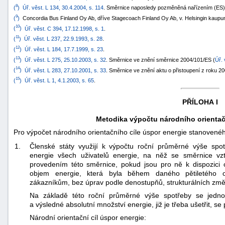
8
(
)
Úř. věst. L 134, 30.4.2004, s. 114
. Směrnice naposledy pozměněná nařízením (ES)
9
(
)
Concordia Bus Finland Oy Ab, dříve Stagecoach Finland Oy Ab, v. Helsingin kaupunk
10
(
)
Úř. věst. C 394, 17.12.1998, s. 1
.
11
(
)
Úř. věst. L 237, 22.9.1993, s. 28
.
12
(
)
Úř. věst. L 184, 17.7.1999, s. 23
.
13
(
)
Úř. věst. L 275, 25.10.2003, s. 32
. Směrnice ve znění směrnice 2004/101/ES (
Úř. 
14
(
)
Úř. věst. L 283, 27.10.2001, s. 33
. Směrnice ve znění aktu o přistoupení z roku 20
15
(
)
Úř. věst. L 1, 4.1.2003, s. 65
.
PŘÍLOHA I
Metodika výpočtu národního orientač
Pro výpočet národního orientačního cíle úspor energie stanovenéh
1.
Členské státy využijí k výpočtu roční průměrné výše sp
energie všech uživatelů energie, na něž se směrnice vzt
provedením této směrnice, pokud jsou pro ně k dispozici o
objem energie, která byla během daného pětiletého 
zákazníkům, bez úprav podle denostupňů, strukturálních zm
Na základě této roční průměrné výše spotřeby se jednou
a výsledné absolutní množství energie, již je třeba ušetřit, s
Národní orientační cíl úspor energie: