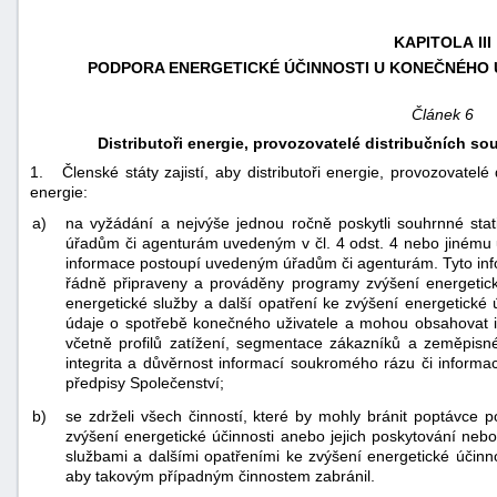
KAPITOLA III
PODPORA ENERGETICKÉ ÚČINNOSTI U KONEČNÉHO 
Článek 6
Distributoři energie, provozovatelé distribučních s
1. Členské státy zajistí, aby distributoři energie, provozovatel
energie:
a)
na vyžádání a nejvýše jednou ročně poskytli souhrnné stat
úřadům či agenturám uvedeným v čl. 4 odst. 4 nebo jinému 
informace postoupí uvedeným úřadům či agenturám. Tyto inf
řádně připraveny a prováděny programy zvýšení energetic
energetické služby a další opatření ke zvýšení energetické 
údaje o spotřebě konečného uživatele a mohou obsahovat i o
včetně profilů zatížení, segmentace zákazníků a zeměpis
integrita a důvěrnost informací soukromého rázu či informac
předpisy Společenství;
b)
se zdrželi všech činností, které by mohly bránit poptávce 
zvýšení energetické účinnosti anebo jejich poskytování nebo
službami a dalšími opatřeními ke zvýšení energetické účinno
aby takovým případným činnostem zabránil.