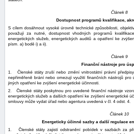
Článek 8
Dostupnost programů kvalifikace, akre
S cílem dosáhnout vysoké úrovně technické způsobilosti, objektivit
považují za nutné, dostupnost vhodných programů kvalifikace,
energetických služeb, energetických auditů a opatření ke zvýšen
písm. a) bodě i) a ii).
Článek 9
Finanční nástroje pro úsp
1. Členské státy zruší nebo změní vnitrostátní právní předpisy
nepřiměřeně brání nebo omezují využití finančních nástrojů pro
jiných opatření ke zvýšení energetické účinnosti.
2. Členské státy poskytnou pro uvedené finanční nástroje vzor
energetických služeb a dalších opatření ke zvýšení energetické ú
smlouvy může vydat úřad nebo agentura uvedená v čl. 4 odst. 4.
Článek 10
Energeticky účinné sazby a další regulace e
1. Členské státy zajistí odstranění pobídek v sazbách za přen