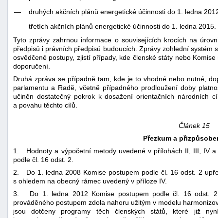
—
druhých akčních plánů energetické účinnosti do 1. ledna 201
—
třetích akčních plánů energetické účinnosti do 1. ledna 2015.
Tyto zprávy zahrnou informace o souvisejících krocích na úrovn
předpisů i právních předpisů budoucích. Zprávy zohlední systém sm
osvědčené postupy, zjistí případy, kde členské státy nebo Komis
doporučení.
Druhá zpráva se případně tam, kde je to vhodné nebo nutné, do
parlamentu a Radě, včetně případného prodloužení doby platnos
učiněn dostatečný pokrok k dosažení orientačních národních cí
a povahu těchto cílů.
Článek 15
Přezkum a přizpůsobe
1. Hodnoty a výpočetní metody uvedené v přílohách II, III, IV 
podle čl. 16 odst. 2.
2. Do 1. ledna 2008 Komise postupem podle čl. 16 odst. 2 upřes
s ohledem na obecný rámec uvedený v příloze IV.
3. Do 1. ledna 2012 Komise postupem podle čl. 16 odst. 2 
prováděného postupem zdola nahoru užitým v modelu harmonizova
jsou dotčeny programy těch členských států, které již nyn