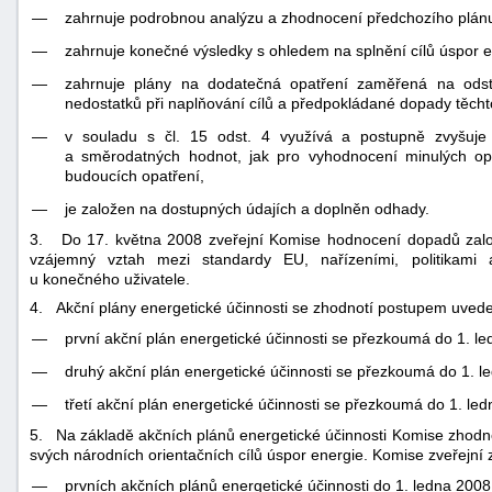
—
zahrnuje podrobnou analýzu a zhodnocení předchozího plán
—
zahrnuje konečné výsledky s ohledem na splnění cílů úspor en
—
zahrnuje plány na dodatečná opatření zaměřená na odst
nedostatků při naplňování cílů a předpokládané dopady těcht
—
v souladu s čl. 15 odst. 4 využívá a postupně zvyšuje 
a směrodatných hodnot, jak pro vyhodnocení minulých op
budoucích opatření,
—
je založen na dostupných údajích a doplněn odhady.
3. Do 17. května 2008 zveřejní Komise hodnocení dopadů zal
vzájemný vztah mezi standardy EU, nařízeními, politikami 
u konečného uživatele.
4. Akční plány energetické účinnosti se zhodnotí postupem uveden
—
první akční plán energetické účinnosti se přezkoumá do 1. l
—
druhý akční plán energetické účinnosti se přezkoumá do 1. l
—
třetí akční plán energetické účinnosti se přezkoumá do 1. le
5. Na základě akčních plánů energetické účinnosti Komise zhodnot
svých národních orientačních cílů úspor energie. Komise zveřejní z
—
prvních akčních plánů energetické účinnosti do 1. ledna 2008