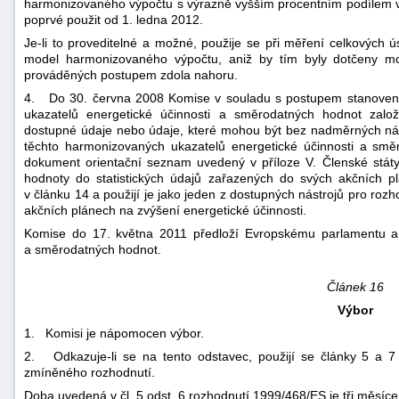
harmonizovaného výpočtu s výrazně vyšším procentním podílem 
poprvé použit od 1. ledna 2012.
Je-li to proveditelné a možné, použije se při měření celkových 
model harmonizovaného výpočtu, aniž by tím byly dotčeny mo
prováděných postupem zdola nahoru.
4. Do 30. června 2008 Komise v souladu s postupem stanoveným
ukazatelů energetické účinnosti a směrodatných hodnot zalo
dostupné údaje nebo údaje, které mohou být bez nadměrných nákl
těchto harmonizovaných ukazatelů energetické účinnosti a smě
dokument orientační seznam uvedený v příloze V. Členské státy
hodnoty do statistických údajů zařazených do svých akčních p
v článku 14 a použijí je jako jeden z dostupných nástrojů pro roz
akčních plánech na zvýšení energetické účinnosti.
Komise do 17. května 2011 předloží Evropskému parlamentu a
a směrodatných hodnot.
Článek 16
Výbor
1. Komisi je nápomocen výbor.
2. Odkazuje-li se na tento odstavec, použijí se články 5 a 
zmíněného rozhodnutí.
Doba uvedená v čl. 5 odst. 6 rozhodnutí 1999/468/ES je tři měsíce