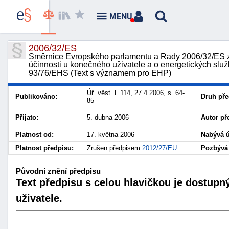
MENU
2006/32/ES
Směrnice Evropského parlamentu a Rady 2006/32/ES z
účinnosti u konečného uživatele a o energetických slu
93/76/EHS (Text s významem pro EHP)
Úř. věst. L 114, 27.4.2006, s. 64-
Publikováno:
Druh pře
85
Přijato:
5. dubna 2006
Autor př
Platnost od:
17. května 2006
Nabývá ú
Platnost předpisu:
Zrušen předpisem
2012/27/EU
Pozbývá 
Původní znění předpisu
Text předpisu s celou hlavičkou je dostupn
uživatele.