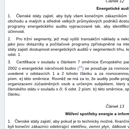
Článek 12
Energetické aud
1. Členské státy zajistí, aby byly všem konečným zákazníkům 
obchodu a malých a středně velkých průmyslových podniků dostup
programy energetického auditu vypracované tak, aby identifiko
účinnosti.
2. Pro tržní segmenty, jež mají vyšší transakční náklady a nekom
jako jsou dotazníky a počítačové programy zpřístupněné na in
státy zajistí dostupnost energetických auditů v segmentech trhu, k
odst. 1.
3. Certifikace v souladu s článkem 7 směrnice Evropského pa
15
2002 o energetické náročnosti budov
(
)
se považuje za rovnoce
uvedené v odstavcích 1 a 2 tohoto článku a za rovnocennou
písm. e) této směrnice. Rovněž se má za to, že audity podle p
organizacemi zúčastněných osob a určeným subjektem, který 
členského státu v souladu s čl. 6 odst. 2 písm. b) této směrnice, 
článku.
Článek 13
Měření spotřeby energie a infor
1. Členské státy zajistí, aby pokud je to technicky možné, finan
byli koneční zákazníci odebírající elektřinu, zemní plyn, dálkové