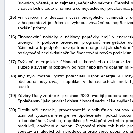
úrovních, včetně, a to zejména, veřejného sektoru. Členské s
v souvislosti s touto směrnicí a co nejdůsledněji přezkoumat je
(15)
Při usilování o dosažení vyšší energetické účinnosti v
v hospodářství je třeba se vyhnout závažnému nepříznivé
sociální priority.
(16)
Financování nabídky a náklady poptávky hrají v energeti
určených k podpoře provádění programů energetické účin
účinnosti a k podpoře rozvoje trhu energetických služeb m
poskytování nediskriminačního financování novým podnikům.
(17)
Zvýšené energetické účinnosti u konečného uživatele lze
služeb a zvýšením poptávky po nich nebo jinými opatřeními ke
(18)
Aby bylo možné využít potenciálu úspor energie v určit
obchodně nevyužívají, například v domácnostech, měly by 
auditů.
(19)
Závěry Rady ze dne 5. prosince 2000 uvádějí podporu energe
Společenství jako prioritní oblast činnosti vedoucí ke zvýšení 
(20)
Distributoři energie, provozovatelé distribučních soust
účinnost využívání energie ve Společenství, pokud budou n
u konečného uživatele, například při vytápění vnitřních pro
produktů, osvětlení a pohon. Zvyšování zisku tak bude pro 
soustav a maloobchodní prodejce energie spíše spojeno s p