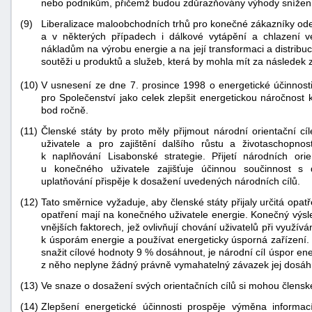
nebo podnikům, přičemž budou zdůrazňovány výhody snížení
"náhradě
(9)
Liberalizace maloobchodních trhů pro konečné zákazníky odebír
škod"
a v některých případech i dálkové vytápění a chlazení v
nákladům na výrobu energie a na její transformaci a distribu
soutěži u produktů a služeb, která by mohla mít za následek 
V usnesení ze dne 7. prosince 1998 o energetické účinnost
(10)
pro Společenství jako celek zlepšit energetickou náročnost
bod ročně.
(11)
Členské státy by proto měly přijmout národní orientační c
uživatele a pro zajištění dalšího růstu a životaschopnos
k naplňování Lisabonské strategie. Přijetí národních ori
u konečného uživatele zajišťuje účinnou součinnost s d
uplatňování přispěje k dosažení uvedených národních cílů.
(12)
Tato směrnice vyžaduje, aby členské státy přijaly určitá opatře
opatření mají na konečného uživatele energie. Konečný výsl
vnějších faktorech, jež ovlivňují chování uživatelů při využí
k úsporám energie a používat energeticky úsporná zařízení. 
snažit cílové hodnoty 9 % dosáhnout, je národní cíl úspor ene
z něho neplyne žádný právně vymahatelný závazek jej dosáh
(13)
Ve snaze o dosažení svých orientačních cílů si mohou členské 
(14)
Zlepšení energetické účinnosti prospěje výměna informa