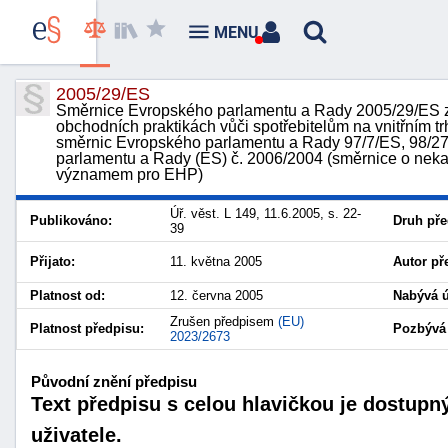
MENU
2005/29/ES
Směrnice Evropského parlamentu a Rady 2005/29/ES z
obchodních praktikách vůči spotřebitelům na vnitřním
směrnic Evropského parlamentu a Rady 97/7/ES, 98/27
parlamentu a Rady (ES) č. 2006/2004 (směrnice o nekal
významem pro EHP)
Úř. věst. L 149, 11.6.2005, s. 22-
Publikováno:
Druh pře
39
Přijato:
11. května 2005
Autor př
Platnost od:
12. června 2005
Nabývá ú
Zrušen předpisem
(EU)
Platnost předpisu:
Pozbývá 
2023/2673
Původní znění předpisu
Text předpisu s celou hlavičkou je dostupn
uživatele.