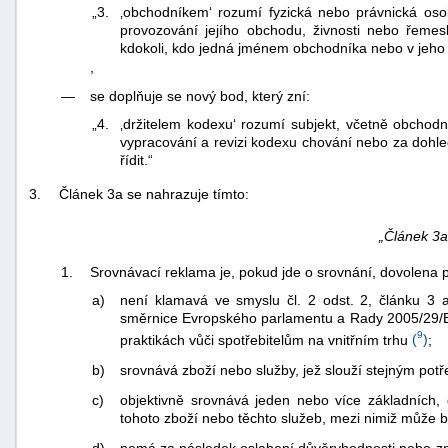
„3.
‚obchodníkem‘ rozumí fyzická nebo právnická oso
provozování jejího obchodu, živnosti nebo řeme
kdokoli, kdo jedná jménem obchodníka nebo v jeho 
,
—
se doplňuje se nový bod, který zní:
„4.
‚držitelem kodexu‘ rozumí subjekt, včetně obchod
vypracování a revizi kodexu chování nebo za dohle
řídit.“
3.
Článek 3a se nahrazuje tímto:
„Článek 3a
1.
Srovnávací reklama je, pokud jde o srovnání, dovolena p
a)
není klamavá ve smyslu čl. 2 odst. 2, článku 3 
směrnice Evropského parlamentu a Rady 2005/29/E
9
praktikách vůči spotřebitelům na vnitřním trhu
(
)
;
b)
srovnává zboží nebo služby, jež slouží stejným pot
c)
objektivně srovnává jeden nebo více základních, d
tohoto zboží nebo těchto služeb, mezi nimiž může bý
d)
nemá za následek oslabení důvěryhodnosti nebo zn