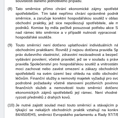
souvislosti daného jednotlivého případu.
"náhradě
(8)
Tato směrnice přímo chrání ekonomické zájmy spotřebit
škod"
spotřebitelům. Tím také nepřímo chrání oprávněné podniky 
směrnice, a zaručuje korektní hospodářskou soutěž v oblaste
obchodní praktiky, jež sice nepoškozují spotřebitele, ale
podniků. Komise by měla pečlivě posuzovat potřebu akce Sp
nad rámec této směrnice a v případě nutnosti vypracovat le
hospodářské soutěže.
(9)
Touto směrnicí není dotčeno uplatňování individuálních 
obchodními praktikami. Rovněž jí nejsou dotčena pravidla Spo
práv duševního vlastnictví, zdravotní nezávadnosti a bezpe
vydávání povolení, včetně pravidel, jež se v souladu s práv
pravidla Společenství pro hospodářskou soutěž a vnitrostátn
moci zachovat nebo zavést omezení a zákazy obchodních 
spotřebitelů na svém území bez ohledu na sídlo obchodní
léčivům. Finanční služby a nemovitý majetek vyžadují pro svou
podrobné požadavky včetně stanovení pozitivních povinno
finančních služeb a nemovitostí touto směrnicí dotčen
ekonomických zájmů spotřebitelů její rámec. Není vhodn
ryzosti předmětů z drahých kovů.
(10)
Je nutné zajistit soulad mezi touto směrnicí a stávajícím
týkající se nekalých obchodních praktik vztahují na konkr
84/450/EHS, směrnici Evropského parlamentu a Rady 97/7/E