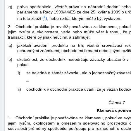
g)
práva spotřebitele, včetně práva na náhradní dodání neb
parlamentu a Rady 1999/44/ES ze dne 25. května 1999 o urči
8
na toto zboží
(
)
, nebo rizika, kterým může být vystaven.
2. Obchodní praktika je rovněž považována za klamavou, pokud 
jejím rysům a okolnostem, vede nebo může vést k tomu, že pr
transakci, které by jinak neučinil, a zahrnuje:
a)
jakékoli uvádění produktu na trh, včetně srovnávací re
ochrannými známkami, obchodními firmami nebo jinými rozlišo
b)
skutečnost, že obchodník nedodržuje závazky obsažené v k
pokud
i)
se nejedná o záměr závazku, ale o jednoznačný závazek, 
a
ii)
obchodník v obchodní praktice uvádí, že je vázán kode
Článek 7
Klamavá opomen
1. Obchodní praktika je považována za klamavou, pokud ve svýc
jejím rysům, okolnostem a omezením sdělovacího prostředku 
souvislosti průměrný spotřebitel potřebuje pro rozhodnutí o obc