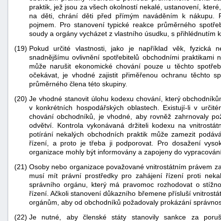
praktik, jež jsou za všech okolností nekalé, ustanovení, kte
na děti, chrání děti před přímým naváděním k nákupu. P
pojmem. Pro stanovení typické reakce průměrného spotřeb
soudy a orgány vycházet z vlastního úsudku, s přihlédnutím k
(19)
Pokud určité vlastnosti, jako je například věk, fyzická
snadnějšímu ovlivnění spotřebitelů obchodními praktikami 
může narušit ekonomické chování pouze u těchto spotře
očekávat, je vhodné zajistit přiměřenou ochranu těchto s
průměrného člena této skupiny.
(20)
Je vhodné stanovit úlohu kodexu chování, který obchodníků
v konkrétních hospodářských oblastech. Existují-li v určit
chování obchodníků, je vhodné, aby rovněž zahrnovaly po
odvětví. Kontrola vykonávaná držiteli kodexu na vnitrostá
potírání nekalých obchodních praktik může zamezit podáv
řízení, a proto je třeba ji podporovat. Pro dosažení vyso
organizace mohly být informovány a zapojeny do vypracován
(21)
Osoby nebo organizace považované vnitrostátním právem za ty
musí mít právní prostředky pro zahájení řízení proti n
správního orgánu, který má pravomoc rozhodovat o stížn
řízení. Ačkoli stanovení důkazního břemene přísluší vnitros
orgánům, aby od obchodníků požadovaly prokázání správnosti 
(22)
Je nutné, aby členské státy stanovily sankce za poruše