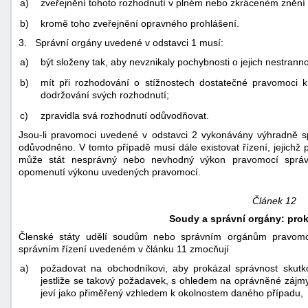
a)
zveřejnění tohoto rozhodnutí v plném nebo zkráceném znění 
b)
kromě toho zveřejnění opravného prohlášení.
3. Správní orgány uvedené v odstavci 1 musí:
a)
být složeny tak, aby nevznikaly pochybnosti o jejich nestranno
b)
mít při rozhodování o stížnostech dostatečné pravomoci 
dodržování svých rozhodnutí;
c)
zpravidla svá rozhodnutí odůvodňovat.
Jsou-li pravomoci uvedené v odstavci 2 vykonávány výhradně s
odůvodněno. V tomto případě musí dále existovat řízení, jejich
může stát nesprávný nebo nevhodný výkon pravomocí spr
opomenutí výkonu uvedených pravomocí.
Článek 12
Soudy a správní orgány: prok
Členské státy udělí soudům nebo správním orgánům pravomo
správním řízení uvedeném v článku 11 zmocňují
a)
požadovat na obchodníkovi, aby prokázal správnost skutkov
jestliže se takový požadavek, s ohledem na oprávněné zájmy 
jeví jako přiměřený vzhledem k okolnostem daného případu,