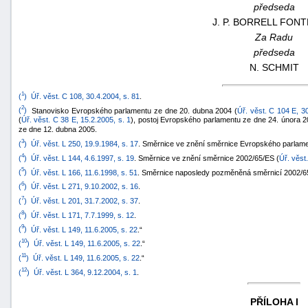
předseda
J. P.
BORRELL FONT
Za Radu
předseda
N.
SCHMIT
1
(
)
Úř. věst. C 108, 30.4.2004, s. 81
.
2
(
)
Stanovisko Evropského parlamentu ze dne 20. dubna 2004 (
Úř. věst. C 104 E, 3
(
Úř. věst. C 38 E, 15.2.2005, s. 1
), postoj Evropského parlamentu ze dne 24. února 
ze dne 12. dubna 2005.
3
(
)
Úř. věst. L 250, 19.9.1984, s. 17
. Směrnice ve znění směrnice Evropského parlame
4
(
)
Úř. věst. L 144, 4.6.1997, s. 19
. Směrnice ve znění směrnice 2002/65/ES (
Úř. věst
5
(
)
Úř. věst. L 166, 11.6.1998, s. 51
. Směrnice naposledy pozměněná směrnicí 2002/6
6
(
)
Úř. věst. L 271, 9.10.2002, s. 16
.
7
(
)
Úř. věst. L 201, 31.7.2002, s. 37
.
8
(
)
Úř. věst. L 171, 7.7.1999, s. 12
.
9
(
)
Úř. věst. L 149, 11.6.2005, s. 22
.“
10
(
)
Úř. věst. L 149, 11.6.2005, s. 22
.“
11
(
)
Úř. věst. L 149, 11.6.2005, s. 22
.“
12
(
)
Úř. věst. L 364, 9.12.2004, s. 1
.
PŘÍLOHA I