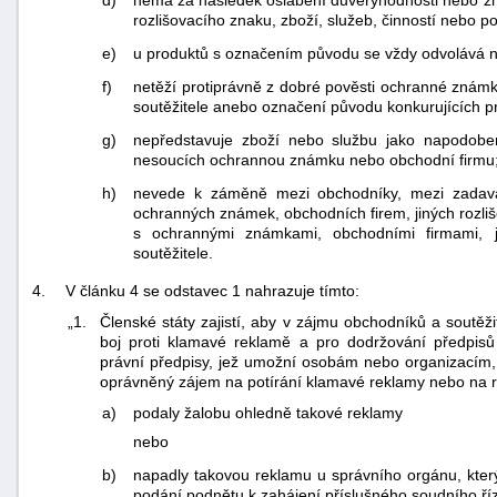
rozlišovacího znaku, zboží, služeb, činností nebo po
e)
u produktů s označením původu se vždy odvolává n
f)
netěží protiprávně z dobré pověsti ochranné známk
soutěžitele anebo označení původu konkurujících p
g)
nepředstavuje zboží nebo službu jako napodobe
nesoucích ochrannou známku nebo obchodní firmu
h)
nevede k záměně mezi obchodníky, mezi zadav
ochranných známek, obchodních firem, jiných rozli
s ochrannými známkami, obchodními firmami, j
soutěžitele.
4.
V článku 4 se odstavec 1 nahrazuje tímto:
„1.
Členské státy zajistí, aby v zájmu obchodníků a soutěži
boj proti klamavé reklamě a pro dodržování předpisů
právní předpisy, jež umožní osobám nebo organizacím, k
oprávněný zájem na potírání klamavé reklamy nebo na r
a)
podaly žalobu ohledně takové reklamy
nebo
b)
napadly takovou reklamu u správního orgánu, který
podání podnětu k zahájení příslušného soudního říz