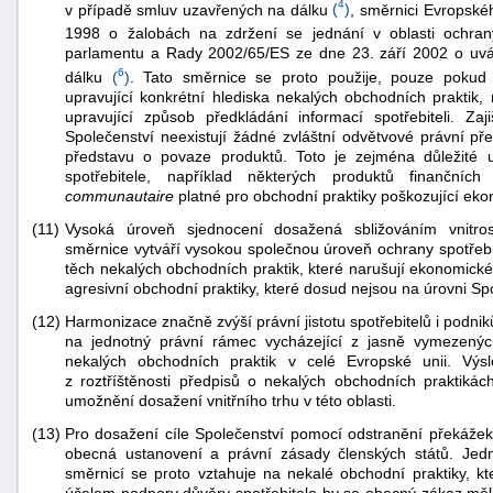
4
v případě smluv uzavřených na dálku
(
)
, směrnici Evropské
1998 o žalobách na zdržení se jednání v oblasti ochran
parlamentu a Rady 2002/65/ES ze dne 23. září 2002 o uvádě
6
dálku
(
)
. Tato směrnice se proto použije, pouze pokud n
upravující konkrétní hlediska nekalých obchodních praktik,
upravující způsob předkládání informací spotřebiteli. Za
Společenství neexistují žádné zvláštní odvětvové právní p
představu o povaze produktů. Toto je zejména důležité u
spotřebitele, například některých produktů finanční
communautaire
platné pro obchodní praktiky poškozující eko
(11)
Vysoká úroveň sjednocení dosažená sbližováním vnitrost
směrnice vytváří vysokou společnou úroveň ochrany spotřebi
těch nekalých obchodních praktik, které narušují ekonomické
agresivní obchodní praktiky, které dosud nejsou na úrovni Sp
(12)
Harmonizace značně zvýší právní jistotu spotřebitelů i podni
na jednotný právní rámec vycházející z jasně vymezenýc
nekalých obchodních praktik v celé Evropské unii. Výs
z roztříštěnosti předpisů o nekalých obchodních praktikác
umožnění dosažení vnitřního trhu v této oblasti.
(13)
Pro dosažení cíle Společenství pomocí odstranění překážek v
obecná ustanovení a právní zásady členských států. Jed
směrnicí se proto vztahuje na nekalé obchodní praktiky, kt
účelem podpory důvěry spotřebitele by se obecný zákaz měl 