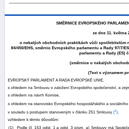
SMĚRNICE EVROPSKÉHO PARLAMENT
ze dne 11. května 
o nekalých obchodních praktikách vůči spotřebitelům 
84/450/EHS, směrnic Evropského parlamentu a Rady 97/7/ES,
parlamentu a Rady (ES) č
(směrnice o nekalých obchodn
(Text s významem pr
EVROPSKÝ PARLAMENT A RADA EVROPSKÉ UNIE,
náhrady
s ohledem na Smlouvu o založení Evropského společenství, a zej
škody
s ohledem na návrh Komise,
s ohledem na stanovisko Evropského hospodářského a sociálního
2
v souladu s postupem stanoveným v článku 251 Smlouvy
(
)
,
vzhledem k těmto důvodům:
(1)
Podle čl. 153 odst. 1 a odst. 3 písm. a) Smlouvy má Společ