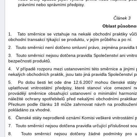
právními nebo správními předpisy.
Článek 3
Oblast působnos
1. Tato směrnice se vztahuje na nekalé obchodní praktiky vůči 
obchodní transakcí týkající se produktu, v jejím průběhu a po ní.
2. Touto směrnicí není dotčeno smluvní právo, zejména pravidla tý
3. Touto směrnicí nejsou dotčena pravidla Společenství ani vnitros
bezpečnosti produktů.
4. V případě rozporu mezi ustanoveními této směrnice a jinými pr
nekalých obchodních praktik, jsou tato jiná pravidla Společenství p
5. Po dobu šesti let ode dne 12.6.2007 mohou členské státy v
uplatňovat vnitrostátní předpisy, které stanoví více omezení
provádějí směrnice obsahující ustanovení o minimální harmoniza
náležité ochrany spotřebitelů před nekalými obchodními praktika
Přezkum podle článku 18 může zahrnovat návrh na prodloužení 
pokládáno za vhodné.
6. Členské státy neprodleně oznámí Komisi veškeré vnitrostátní 
7. Touto směrnicí nejsou dotčena pravidla určující příslušnost so
8. Touto směrnicí nejsou dotčeny žádné podmínky pro us