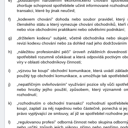
e)
„podstatným narušením ekonomického chování spotřebite
zhoršuje schopnost spotřebitele učinit informované rozhodnut
transakci, které by jinak neučinil;
f)
„kodexem chování“ dohoda nebo soubor pravidel, který
členského státu a který vymezuje chování obchodníků, kteří s
nebo více obchodními praktikami nebo odvětvími podnikání;
g)
„držitelem kodexu“ subjekt, včetně obchodníka nebo skup
revizi kodexu chování nebo za dohled nad jeho dodržováním tě
h)
„náležitou profesionální péčí“ úroveň zvláštních dovednos
spotřebiteli rozumně očekávat a která odpovídá poctivým
víry v oblasti obchodníkovy činnosti;
i)
„výzvou ke koupi“ obchodní komunikace, která uvádí zákl
použitý typ obchodní komunikace, a umožňuje tak spotřebiteli
j)
„nepatřičným ovlivňováním“ využívání pozice síly vůči spotřebit
nebo hrozby jejího použití, způsobem, který významně om
rozhodnutí;
k)
„rozhodnutím o obchodní transakci“ rozhodnutí spotřebite
koupí, zaplatí za něj najednou nebo částečně, ponechá si je
právo vyplývající ze smlouvy, ať již se spotřebitel rozhodne j
l)
„regulovanou profesí“ odborná činnost nebo skupina odborných
nebo určitý způsob jejich výkonu přímo nebo nepřímo pod