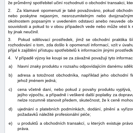
že průměrný spotřebitel učiní rozhodnutí o obchodní transakci, kter
2. Za klamavé opomenutí je také považováno, pokud obchodník
nebo poskytne nejasným, nesrozumitelným nebo dvojznačn
okolnostem popsaným v uvedeném odstavci anebo neuvede obcho
souvislosti a pokud to v obou případech vede nebo může vést k ro
by jinak neučinil.
3. Pokud sdělovací prostředek, jímž se obchodní praktika šíř
rozhodování o tom, zda došlo k opomenutí informací, vzít v úvahu
přijal k zajištění přístupu spotřebitelů k informacím jinými prostředk
4. V případě výzvy ke koupi se za závažné považují tyto informace,
a)
hlavní znaky produktu v rozsahu odpovídajícím danému sděl
b)
adresa a totožnost obchodníka, například jeho obchodní f
jehož jménem jedná;
c)
cena včetně daní, nebo pokud z povahy produktu vyplývá,
jejího výpočtu, a případně i veškeré další poplatky za dopra
nelze rozumně stanovit předem, skutečnost, že k ceně mohou 
d)
ujednání o platebních podmínkách, dodání, plnění a vyřizov
požadavků náležité profesionální péče;
e)
u produktů a obchodních transakcí, u kterých existuje práv
práva.