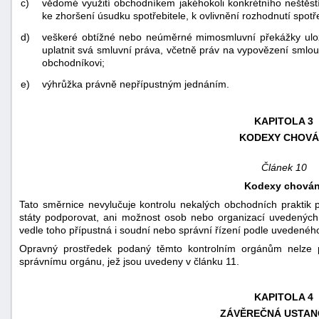
c)
vědomé využití obchodníkem jakéhokoli konkrétního neštěst
ke zhoršení úsudku spotřebitele, k ovlivnění rozhodnutí spotř
d)
veškeré obtížné nebo neúměrné mimosmluvní překážky ulož
uplatnit svá smluvní práva, včetně práv na vypovězení smlo
obchodníkovi;
e)
výhrůžka právně nepřípustným jednáním.
KAPITOLA 3
KODEXY CHOVÁ
Článek 10
Kodexy chován
Tato směrnice nevylučuje kontrolu nekalých obchodních praktik 
státy podporovat, ani možnost osob nebo organizací uvedených v
vedle toho přípustná i soudní nebo správní řízení podle uvedenéh
Opravný prostředek podaný těmto kontrolním orgánům nelze
správnímu orgánu, jež jsou uvedeny v článku 11.
KAPITOLA 4
ZÁVĚREČNÁ USTAN