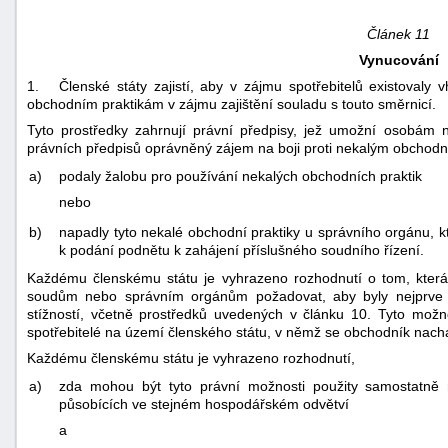
Článek 11
Vynucování
1. Členské státy zajistí, aby v zájmu spotřebitelů existovaly 
obchodním praktikám v zájmu zajištění souladu s touto směrnicí.
Tyto prostředky zahrnují právní předpisy, jež umožní osobám n
právních předpisů oprávněný zájem na boji proti nekalým obchodní
a)
podaly žalobu pro používání nekalých obchodních praktik
nebo
b)
napadly tyto nekalé obchodní praktiky u správního orgánu, k
k podání podnětu k zahájení příslušného soudního řízení.
Každému členskému státu je vyhrazeno rozhodnutí o tom, kter
soudům nebo správním orgánům požadovat, aby byly nejprve vy
stížností, včetně prostředků uvedených v článku 10. Tyto možno
spotřebitelé na území členského státu, v němž se obchodník nachá
Každému členskému státu je vyhrazeno rozhodnutí,
a)
zda mohou být tyto právní možnosti použity samostatně 
působících ve stejném hospodářském odvětví
a