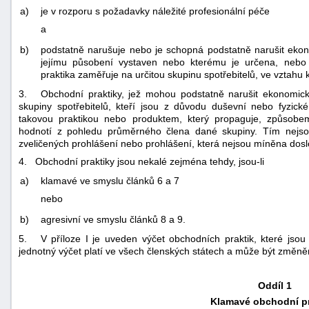
a)
je v rozporu s požadavky náležité profesionální péče
a
b)
podstatně narušuje nebo je schopná podstatně narušit ekon
jejímu působení vystaven nebo kterému je určena, nebo
praktika zaměřuje na určitou skupinu spotřebitelů, ve vztahu
3. Obchodní praktiky, jež mohou podstatně narušit ekonomick
skupiny spotřebitelů, kteří jsou z důvodu duševní nebo fyzické 
takovou praktikou nebo produktem, který propaguje, způsob
hodnotí z pohledu průměrného člena dané skupiny. Tím nejso
zveličených prohlášení nebo prohlášení, která nejsou míněna dos
4. Obchodní praktiky jsou nekalé zejména tehdy, jsou-li
a)
klamavé ve smyslu článků 6 a 7
nebo
b)
agresivní ve smyslu článků 8 a 9.
5. V příloze I je uveden výčet obchodních praktik, které jsou
jednotný výčet platí ve všech členských státech a může být změněn
Oddíl 1
Klamavé obchodní pr