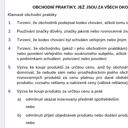
OBCHODNÍ PRAKTIKY, JEŽ JSOU ZA VŠECH OK
Klamavé obchodní praktiky
1.
Tvrzení, že obchodník podepsal kodex chování, ačkoli tomu t
2.
Používání značky důvěry, značky jakosti nebo rovnocenné zn
3.
Tvrzení, že kodex chování byl schválen veřejným nebo jiným 
4.
Tvrzení, že obchodníku (jakož i jeho obchodním praktikám)
nebo povolení veřejného nebo soukromého subjektu, ačkoli 
s podmínkami schválení, potvrzení nebo povolení.
5.
Výzva ke koupi produktů za určitou cenu, aniž by obchodn
domnívat, že nebude sám nebo prostřednictvím jiného obc
rovnocenných produktů za cenu platnou pro dané obdob
produktu, rozsahu reklamy a nabízené ceny (vábivá reklama)
6.
Výzva ke koupi produktu za určitou cenu a poté
a)
odmítnutí ukázat inzerovaný předmět spotřebitelům
nebo
b)
odmítnutí přijetí objednávek produktu nebo dodání prod
nebo