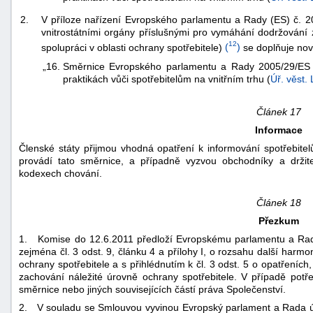
2.
V příloze nařízení Evropského parlamentu a Rady (ES) č. 2
vnitrostátními orgány příslušnými pro vymáhání dodržování 
12
spolupráci v oblasti ochrany spotřebitele)
(
)
se doplňuje nový
„16.
Směrnice Evropského parlamentu a Rady 2005/29/ES 
praktikách vůči spotřebitelům na vnitřním trhu (
Úř. věst.
Článek 17
Informace
Členské státy přijmou vhodná opatření k informování spotřebitelů
provádí tato směrnice, a případně vyzvou obchodníky a držite
kodexech chování.
Článek 18
Přezkum
1. Komise do 12.6.2011 předloží Evropskému parlamentu a Radě
zejména čl. 3 odst. 9, článku 4 a přílohy I, o rozsahu další harm
ochrany spotřebitele a s přihlédnutím k čl. 3 odst. 5 o opatřeních
zachování náležité úrovně ochrany spotřebitele. V případě pot
směrnice nebo jiných souvisejících částí práva Společenství.
2. V souladu se Smlouvou vyvinou Evropský parlament a Rada ús