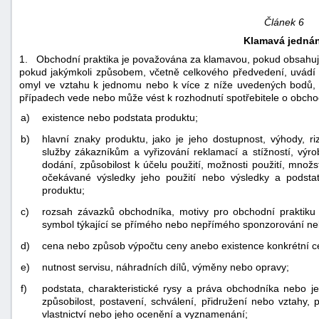
Článek 6
Klamavá jednán
1. Obchodní praktika je považována za klamavou, pokud obsahuje
pokud jakýmkoli způsobem, včetně celkového předvedení, uvádí 
omyl ve vztahu k jednomu nebo k více z níže uvedených bodů, 
případech vede nebo může vést k rozhodnutí spotřebitele o obchodní
a)
existence nebo podstata produktu;
b)
hlavní znaky produktu, jako je jeho dostupnost, výhody, riz
služby zákazníkům a vyřizování reklamací a stížností, vý
dodání, způsobilost k účelu použití, možnosti použití, množ
očekávané výsledky jeho použití nebo výsledky a podsta
produktu;
c)
rozsah závazků obchodníka, motivy pro obchodní praktiku
symbol týkající se přímého nebo nepřímého sponzorování ne
d)
cena nebo způsob výpočtu ceny anebo existence konkrétní 
e)
nutnost servisu, náhradních dílů, výměny nebo opravy;
f)
podstata, charakteristické rysy a práva obchodníka nebo je
způsobilost, postavení, schválení, přidružení nebo vztahy
vlastnictví nebo jeho ocenění a vyznamenání;