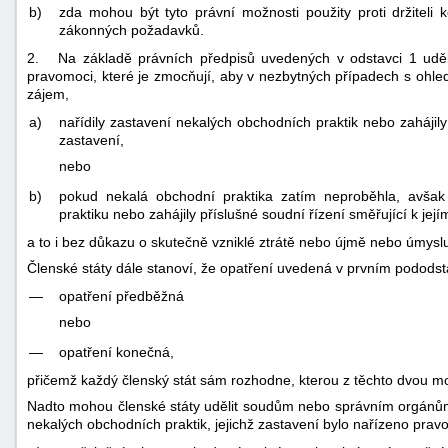
b)
zda mohou být tyto právní možnosti použity proti držiteli
zákonných požadavků.
2. Na základě právních předpisů uvedených v odstavci 1 udě
pravomoci, které je zmocňují, aby v nezbytných případech s ohl
zájem,
a)
nařídily zastavení nekalých obchodních praktik nebo zahájily 
zastavení,
nebo
b)
pokud nekalá obchodní praktika zatím neproběhla, avšak
praktiku nebo zahájily příslušné soudní řízení směřující k jej
a to i bez důkazu o skutečně vzniklé ztrátě nebo újmě nebo úmysl
Členské státy dále stanoví, že opatření uvedená v prvním pododst
—
opatření předběžná
nebo
—
opatření konečná,
přičemž každý členský stát sám rozhodne, kterou z těchto dvou mo
Nadto mohou členské státy udělit soudům nebo správním orgánům 
nekalých obchodních praktik, jejichž zastavení bylo nařízeno pr