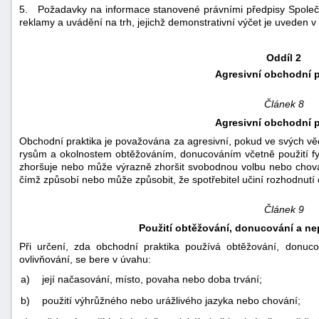
5. Požadavky na informace stanovené právními předpisy Společen
reklamy a uvádění na trh, jejichž demonstrativní výčet je uveden v
Oddíl 2
Agresivní obchodní p
Článek 8
Agresivní obchodní p
Obchodní praktika je považována za agresivní, pokud ve svých věc
rysům a okolnostem obtěžováním, donucováním včetně použití fy
zhoršuje nebo může výrazně zhoršit svobodnou volbu nebo chová
čímž způsobí nebo může způsobit, že spotřebitel učiní rozhodnutí o
Článek 9
Použití obtěžování, donucování a ne
Při určení, zda obchodní praktika používá obtěžování, donucov
ovlivňování, se bere v úvahu:
a)
její načasování, místo, povaha nebo doba trvání;
b)
použití výhrůžného nebo urážlivého jazyka nebo chování;