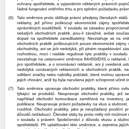
ochrany spotřebitele, a vyjasněním některých právních pojm
řádné fungování vnitřního trhu a pro splnění požadavku právní 
(6)
Tato směrnice proto sbližuje právní předpisy členských stát
reklamy, jež přímo poškozují ekonomické zájmy spotřebi
oprávněných soutěžitelů. V souladu se zásadou proporcionali
nekalých obchodních praktik, jsou-li závažné, avšak souča
dopad na spotřebitele zanedbatelný. Nevztahuje se na vnitr
obchodních praktik poškozujících pouze ekonomické zájmy s
obchodníky, ani se jich nedotýká; při plném respektování zás
-
rozhodnou, moci i nadále regulovat tyto praktiky v soulad
náhrady
nevztahuje na ustanovení směrnice 84/450/EHS o reklamě, k
pro spotřebitele, a o srovnávací reklamě, ani jí uvedená u
nedotýká uznávaných reklamních a obchodních praktik, na
odlišení značky nebo nabídky pobídek, které mohou oprávněně
jejich chování, aniž by byla narušena jejich schopnost učinit
(7)
Tato směrnice upravuje obchodní praktiky, které přímo ovliv
týkající se produktů. Neupravuje obchodní praktiky, jež s
například obchodní komunikace zaměřená na investory, j
publikace. Neupravuje právní požadavky na vkus a slušnost, 
rozdílné. Obchodní praktiky, jako je nevyžádaný pouliční p
důvodů nežádoucí. Členské státy by proto měly mít možnost
v souladu s právem Společenství z důvodu vkusu a slušnos
spotřebitelů. Při uplatňování této směrnice, a zejména její