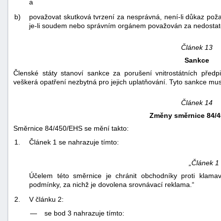
a
b)
považovat skutková tvrzení za nesprávná, není-li důkaz po
je-li soudem nebo správním orgánem považován za nedostat
Článek 13
Sankce
Členské státy stanoví sankce za porušení vnitrostátních předp
veškerá opatření nezbytná pro jejich uplatňování. Tyto sankce mus
Článek 14
Změny směrnice 84/
Směrnice 84/450/EHS se mění takto:
1.
Článek 1 se nahrazuje tímto:
„Článek 1
Účelem této směrnice je chránit obchodníky proti klama
podmínky, za nichž je dovolena srovnávací reklama.“
2.
V článku 2:
—
se bod 3 nahrazuje tímto: