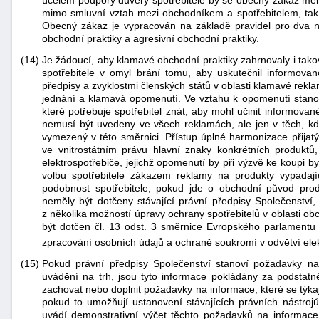
mimo smluvní vztah mezi obchodníkem a spotřebitelem, tak 
Obecný zákaz je vypracován na základě pravidel pro dva ne
obchodní praktiky a agresivní obchodní praktiky.
(14)
Je žádoucí, aby klamavé obchodní praktiky zahrnovaly i tako
spotřebitele v omyl brání tomu, aby uskutečnil informova
předpisy a zvyklostmi členských států v oblasti klamavé rekl
jednání a klamavá opomenutí. Ve vztahu k opomenutí stanoví
které potřebuje spotřebitel znát, aby mohl učinit informova
nemusí být uvedeny ve všech reklamách, ale jen v těch, kd
vymezený v této směrnici. Přístup úplné harmonizace přijatý
ve vnitrostátním právu hlavní znaky konkrétních produktů
elektrospotřebiče, jejichž opomenutí by při výzvě ke koupi 
volbu spotřebitele zákazem reklamy na produkty vypadají
podobnost spotřebitele, pokud jde o obchodní původ prod
neměly být dotčeny stávající právní předpisy Společenství
z několika možností úpravy ochrany spotřebitelů v oblasti o
být dotčen čl. 13 odst. 3 směrnice Evropského parlament
zpracování osobních údajů a ochraně soukromí v odvětví ele
(15)
Pokud právní předpisy Společenství stanoví požadavky n
uvádění na trh, jsou tyto informace pokládány za podstatn
zachovat nebo doplnit požadavky na informace, které se týka
pokud to umožňují ustanovení stávajících právních nástrojů
uvádí demonstrativní výčet těchto požadavků na informac