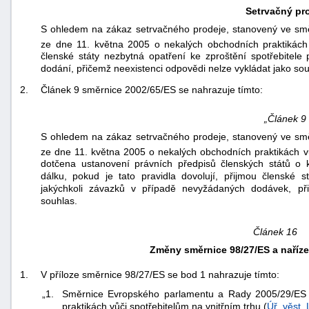
Setrvačný pr
S ohledem na zákaz setrvačného prodeje, stanovený ve sm
ze dne 11. května 2005 o nekalých obchodních praktikách 
členské státy nezbytná opatření ke zproštění spotřebitele
dodání, přičemž neexistenci odpovědi nelze vykládat jako sou
2.
Článek 9 směrnice 2002/65/ES se nahrazuje tímto:
„Článek 9
S ohledem na zákaz setrvačného prodeje, stanovený ve sm
ze dne 11. května 2005 o nekalých obchodních praktikách vů
dotčena ustanovení právních předpisů členských států o
dálku, pokud je tato pravidla dovolují, přijmou členské s
jakýchkoli závazků v případě nevyžádaných dodávek, při
souhlas.
Článek 16
Změny směrnice 98/27/ES a nařízen
1.
V příloze směrnice 98/27/ES se bod 1 nahrazuje tímto:
„1.
Směrnice Evropského parlamentu a Rady 2005/29/ES 
praktikách vůči spotřebitelům na vnitřním trhu (
Úř. věst.