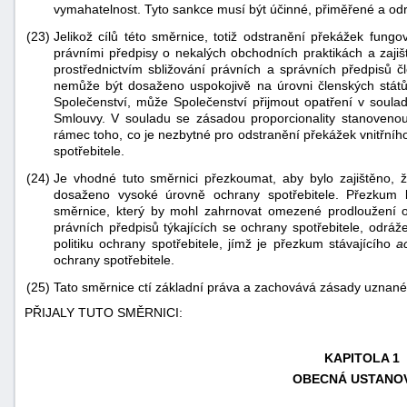
vymahatelnost. Tyto sankce musí být účinné, přiměřené a odr
(23)
Jelikož cílů této směrnice, totiž odstranění překážek fungo
právními předpisy o nekalých obchodních praktikách a zajiš
prostřednictvím sbližování právních a správních předpisů č
nemůže být dosaženo uspokojivě na úrovni členských států
Společenství, může Společenství přijmout opatření v soula
Smlouvy. V souladu se zásadou proporcionality stanoveno
rámec toho, co je nezbytné pro odstranění překážek vnitřní
spotřebitele.
(24)
Je vhodné tuto směrnici přezkoumat, aby bylo zajištěno, ž
dosaženo vysoké úrovně ochrany spotřebitele. Přezkum
směrnice, který by mohl zahrnovat omezené prodloužení o
právních předpisů týkajících se ochrany spotřebitele, odráž
politiku ochrany spotřebitele, jímž je přezkum stávajícího
a
ochrany spotřebitele.
(25)
Tato směrnice ctí základní práva a zachovává zásady uznané 
PŘIJALY TUTO SMĚRNICI:
KAPITOLA 1
OBECNÁ USTANO