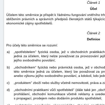
Článek 1
Účel
Účelem této směrnice je přispět k řádnému fungování vnitřního tr
sblížením právních a správních předpisů členských států týkající
ekonomické zájmy spotřebitelů.
Článek 2
Definice
Pro účely této směrnice se rozumí:
a)
„spotřebitelem“ fyzická osoba, jež v obchodních praktikách
jedná za účelem, který nelze považovat za provozování jej
jejího svobodného povolání;
b)
„obchodníkem“ fyzická nebo právnická osoba, jež v obchodn
této směrnice jedná za účelem, který lze považovat za pr
anebo výkonu jejího svobodného povolání, a kdokoli, kdo je
c)
„produktem“ zboží nebo služby včetně nemovitosti, práva a z
d)
„obchodními praktikami vůči spotřebiteli“ (dále také jen „ob
prohlášení, obchodní komunikace včetně reklamy a uveden
s propagací, prodejem nebo dodáním produktu spotřebiteli;