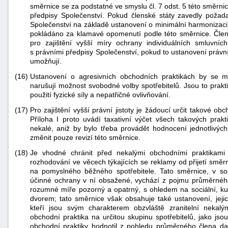
směrnice se za podstatné ve smyslu čl. 7 odst. 5 této směrn
předpisy Společenství. Pokud členské státy zavedly pož
Společenství na základě ustanovení o minimální harmonizac
pokládáno za klamavé opomenutí podle této směrnice. Čle
pro zajištění vyšší míry ochrany individuálních smluvních
s právními předpisy Společenství, pokud to ustanovení právn
umožňují.
(16)
Ustanovení o agresivních obchodních praktikách by se mě
narušují možnost svobodné volby spotřebitelů. Jsou to prakt
použití fyzické síly a nepatřičné ovlivňování.
(17)
Pro zajištění vyšší právní jistoty je žádoucí určit takové ob
Příloha I proto uvádí taxativní výčet všech takových prakt
nekalé, aniž by bylo třeba provádět hodnocení jednotlivýc
změnit pouze revizí této směrnice.
(18)
Je vhodné chránit před nekalými obchodními praktikami 
rozhodování ve věcech týkajících se reklamy od přijetí smě
na pomyslného běžného spotřebitele. Tato směrnice, v sou
účinné ochrany v ní obsažené, vychází z pojmu průměrného 
rozumné míře pozorný a opatrný, s ohledem na sociální, kul
dvorem; tato směrnice však obsahuje také ustanovení, jejic
kteří jsou svým charakterem obzvláště zranitelní nekalý
obchodní praktika na určitou skupinu spotřebitelů, jako jso
obchodní praktiky hodnotil z pohledu průměrného člena d