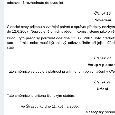
odstavce 1 rozhodnuto do dvou let.
Článek 19
Provedení
Členské státy přijmou a zveřejní právní a správní předpisy nezbyt
do 12.6.2007. Neprodleně o nich uvědomí Komisi, stejně jako o 
Budou tyto předpisy používat ode dne 12. 12. 2007. Tyto předpis
tuto směrnici nebo musí být takový odkaz učiněn při jejich úře
státy.
Článek 20
Vstup v platnos
Tato směrnice vstupuje v platnost prvním dnem po vyhlášení v
Úře
Článek 21
Určení
Tato směrnice je určena členským státům.
Ve Štrasburku dne 11. května 2005.
Za Evropský parla