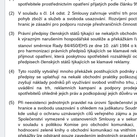
spotřebitele prostřednictvím opatření přijatých podle článku 
(2)
V souladu s čl. 14 odst. 2 Smlouvy zahrnuje vnitřní trh pros
pohyb zboží a služeb a svoboda usazování. Rozvíjení pocti
hranic je zásadní pro podporu rozvoje přeshraničních činností
(3)
Právní předpisy členských států týkající se nekalých obchodn
k výrazným narušením hospodářské soutěže a překážkám řádn
stanoví směrnice Rady 84/450/EHS ze dne 10. září 1984 o 
pro harmonizaci právních předpisů týkajících se klamavé re
přijmout opatření, která poskytnou spotřebiteli rozsáhlejší
předpisech členských států týkajících se klamavé reklamy.
(4)
Tyto rozdíly vytvářejí mnoho překážek postihujících podniky a
předpisy se uplatňují na nekalé obchodní praktiky poškozuj
zvyšují náklady podniků při využívání svobod vnitřního trhu,
uvádění na trh, reklamních kampaní a podpory prodeje.
spotřebitelů ohledně jejich práv a podkopávají jejich důvěru ve 
(5)
Při neexistenci jednotných pravidel na úrovni Společenství 
+náhrady
hranice a svobodu usazování s ohledem na judikaturu Soudn
kde usilují o ochranu uznávaných cílů veřejného zájmu a j
Společenství vymezené v ustanoveních Smlouvy a v seku
v souladu s politikou Komise pro obchodní komunikaci,
hodnocení zelené knihy o obchodní komunikaci na vnitřním t
překážky lze odstranit pouze zavedením jednotných pravidel 