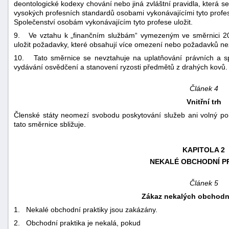
deontologické kodexy chování nebo jiná zvláštní pravidla, která s
vysokých profesních standardů osobami vykonávajícími tyto profe
Společenství osobám vykonávajícím tyto profese uložit.
9. Ve vztahu k „finančním službám“ vymezeným ve směrnici 2
uložit požadavky, které obsahují více omezení nebo požadavků než t
10. Tato směrnice se nevztahuje na uplatňování právních a spr
vydávání osvědčení a stanovení ryzosti předmětů z drahých kovů.
Článek 4
Vnitřní trh
Členské státy neomezí svobodu poskytování služeb ani volný poh
tato směrnice sbližuje.
KAPITOLA 2
NEKALÉ OBCHODNÍ P
Článek 5
Zákaz nekalých obchodní
1. Nekalé obchodní praktiky jsou zakázány.
2. Obchodní praktika je nekalá, pokud