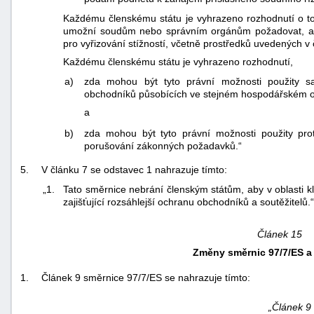
Každému členskému státu je vyhrazeno rozhodnutí o t
umožní soudům nebo správním orgánům požadovat, aby 
pro vyřizování stížností, včetně prostředků uvedených v 
Každému členskému státu je vyhrazeno rozhodnutí,
a)
zda mohou být tyto právní možnosti použity s
obchodníků působících ve stejném hospodářském o
a
b)
zda mohou být tyto právní možnosti použity prot
porušování zákonných požadavků.“
5.
V článku 7 se odstavec 1 nahrazuje tímto:
„1.
Tato směrnice nebrání členským státům, aby v oblasti k
zajišťující rozsáhlejší ochranu obchodníků a soutěžitelů.“
Článek 15
Změny směrnic 97/7/ES a
1.
Článek 9 směrnice 97/7/ES se nahrazuje tímto:
„Článek 9