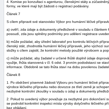
4. Komise po konzultaci s agenturou, členskými státy a zúčastněn
formy, ve které mají být žádosti o registraci podávány.
Článek 7
S cílem připravit své stanovisko Výbor pro humánní léčivé příprav
a) ověří, zda údaje a dokumenty předložené v souladu s článkem 
posoudí, zda jsou splněny podmínky pro udělení registrace uveden
b) může požádat, aby úřední laboratoř pro kontrolu léčivých přípra
členský stát, zhodnotila humánní léčivý přípravek, jeho výchozí suro
složky s cílem zajistit, že kontrolní metody použité výrobcem a p
c) může požádat, aby žadatel v určené lhůtě doplnil údaje doprov
využije, lhůta stanovená v čl. 6 odst. 3 prvním pododstavci se st
informace. Obdobně se tato lhůta staví na dobu povolenou žadatel
Článek 8
1. Po obdržení písemné žádosti Výboru pro humánní léčivé přípravk
výrobce léčivého přípravku nebo dovozce ze třetí země je schopen
nezbytné kontrolní zkoušky v souladu s údaji a dokumenty předlož
2. Pokud to uvedený výbor považuje za nezbytné pro dokončení sv
se podrobil konkrétní inspekci místa výroby dotyčného léčivého 
bez ohlášení.