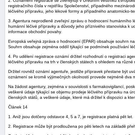
2. Oznámení registrace se zveřejňují v Úředním věstníku Evropsk
registračního čísla v rejstříku Společenství, případného mezinár
léčivého přípravku, jeho lékové formy a případného anatomicko-t
3. Agentura neprodleně zveřejní zprávu o hodnocení humánního 
humánní léčivé přípravky a důvody jeho příznivého stanoviska k ud
informace obchodní povahy.
Evropská veřejná zpráva o hodnocení (EPAR) obsahuje souhrn na
Souhrn obsahuje zejména oddíl týkající se podmínek používání léč
4. Po udělení registrace oznámí držitel rozhodnutí o registraci 
léčivého přípravku na trh v členských státech s ohledem na různé r
Držitel rovněž oznámí agentuře, jestliže přípravek přestane být uv
oznámení se kromě výjimečných okolností provede nejméně dva m
Na žádost agentury, zejména v souvislosti s farmakovigilancí, posky
veškeré údaje týkající se objemu prodeje léčivého přípravku na úr
členských států, a veškeré údaje, které má držitel k dispozici a kte
Článek 14
1. Aniž jsou dotčeny odstavce 4, 5 a 7, je registrace platná pět let.
2. Registrace může být prodloužena po pěti letech na základě př