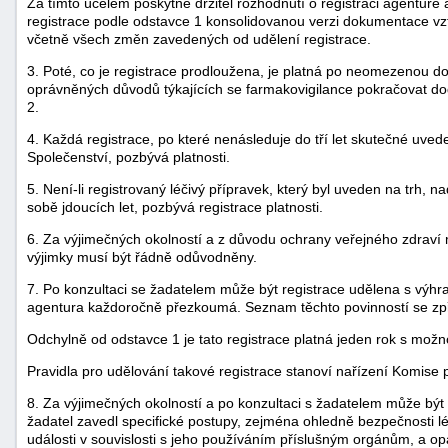
Za tímto účelem poskytne držitel rozhodnutí o registraci agentuře
registrace podle odstavce 1 konsolidovanou verzi dokumentace vztah
včetně všech změn zavedených od udělení registrace.
3. Poté, co je registrace prodloužena, je platná po neomezenou
oprávněných důvodů týkajících se farmakovigilance pokračovat do
2.
4. Každá registrace, po které nenásleduje do tří let skutečné uve
Společenství, pozbývá platnosti.
5. Není-li registrovaný léčivý přípravek, který byl uveden na trh, 
sobě jdoucích let, pozbývá registrace platnosti.
6. Za výjimečných okolností a z důvodu ochrany veřejného zdraví 
výjimky musí být řádně odůvodněny.
7. Po konzultaci se žadatelem může být registrace udělena s výhra
agentura každoročně přezkoumá. Seznam těchto povinností se zpří
Odchylně od odstavce 1 je tato registrace platná jeden rok s možn
Pravidla pro udělování takové registrace stanoví nařízení Komise p
8. Za výjimečných okolností a po konzultaci s žadatelem může být
žadatel zavedl specifické postupy, zejména ohledně bezpečnosti 
události v souvislosti s jeho používáním příslušným orgánům, a opa