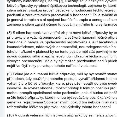
vyrobeny biotechnologií, na trh [7], ukázaly, že je nezbytné vytvoři
léčivé přípravky vyrobené špičkovou technologií, zejména ty, kter
cílem udržet vysokou úroveň vědeckého hodnocení těchto léčivých
pacientů a zdravotnických pracovníků v hodnocení. To je zvláště důl
je genová terapie a s ní spojené buněčné terapie a xenogenní som
zejména s cílem zajistit účinné fungování vnitřního trhu ve farmac
(8) S cílem harmonizovat vnitřní trh pro nové léčivé přípravky by t
přípravky pro vzácná onemocnění a veškeré humánní léčivé přípravk
která dosud nebyla ve Společenství registrována a jejíž léčebnou 
-
imunodeficience, nádorových onemocnění, neurodegenerativního 
náhrady
tohoto nařízení v platnost by se tento postup měl stát povinným ro
novou účinnou látku a jejichž léčebnou indikací je léčba autoimun
virových onemocnění. Mělo by být možné přezkoumat bod 3 příl
nejdříve čtyři roky po vstupu tohoto nařízení v platnost.
(9) Pokud jde o humánní léčivé přípravky, měl by být rovněž stano
případech, kdy použití jednotného postupu vytváří přidanou hodnot
volitelný pro léčivé přípravky, které, přestože nepatří do výše uve
inovační. Je rovněž vhodné umožnit přístup k tomuto postupu pro lé
mohou prospět společnosti nebo pacientům, pokud budou od počátk
určité léčivé přípravky, které mohou být vydávány bez lékařského
generika registrovaná Společenstvím, pokud tím nebude nijak na
referenčního léčivého přípravku ani výsledky tohoto hodnocení.
(10) V oblasti veterinárních léčivých přípravků by se měla stanovit 