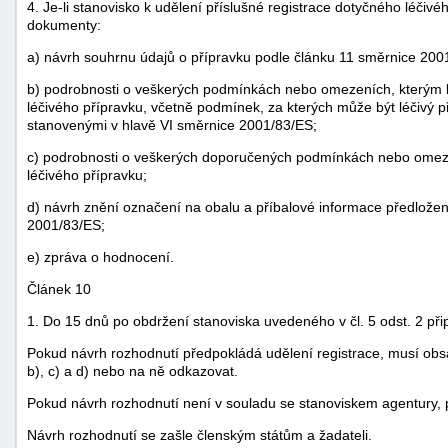
4. Je-li stanovisko k udělení příslušné registrace dotyčného léčivéh
dokumenty:
a) návrh souhrnu údajů o přípravku podle článku 11 směrnice 200
b) podrobnosti o veškerých podmínkách nebo omezeních, kterým 
léčivého přípravku, včetně podmínek, za kterých může být léčivý př
stanovenými v hlavě VI směrnice 2001/83/ES;
c) podrobnosti o veškerých doporučených podmínkách nebo omez
léčivého přípravku;
d) návrh znění označení na obalu a příbalové informace předlože
2001/83/ES;
e) zpráva o hodnocení.
Článek 10
1. Do 15 dnů po obdržení stanoviska uvedeného v čl. 5 odst. 2 při
Pokud návrh rozhodnutí předpokládá udělení registrace, musí obsa
b), c) a d) nebo na ně odkazovat.
Pokud návrh rozhodnutí není v souladu se stanoviskem agentury, p
Návrh rozhodnutí se zašle členským státům a žadateli.