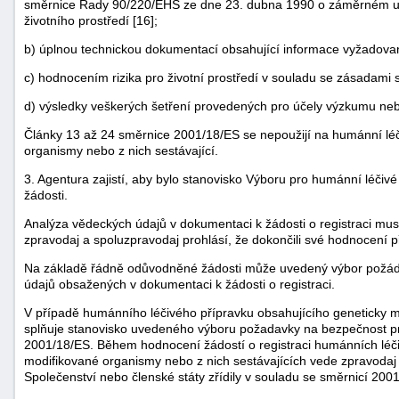
směrnice Rady 90/220/EHS ze dne 23. dubna 1990 o záměrném uv
životního prostředí [16];
b) úplnou technickou dokumentací obsahující informace vyžadovan
c) hodnocením rizika pro životní prostředí v souladu se zásadami 
d) výsledky veškerých šetření provedených pro účely výzkumu neb
Články 13 až 24 směrnice 2001/18/ES se nepoužijí na humánní léč
organismy nebo z nich sestávající.
3. Agentura zajistí, aby bylo stanovisko Výboru pro humánní léčiv
žádosti.
Analýza vědeckých údajů v dokumentaci k žádosti o registraci musí
zpravodaj a spoluzpravodaj prohlásí, že dokončili své hodnocení př
Na základě řádně odůvodněné žádosti může uvedený výbor požáda
údajů obsažených v dokumentaci k žádosti o registraci.
V případě humánního léčivého přípravku obsahujícího geneticky m
splňuje stanovisko uvedeného výboru požadavky na bezpečnost pro
2001/18/ES. Během hodnocení žádostí o registraci humánních léči
modifikované organismy nebo z nich sestávajících vede zpravodaj 
Společenství nebo členské státy zřídily v souladu se směrnicí 200