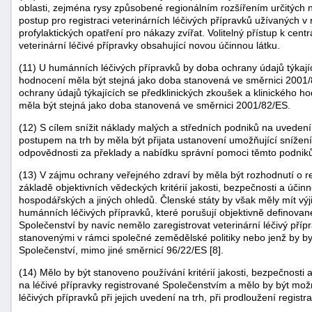
oblasti, zejména rysy způsobené regionálním rozšířením určitých 
"náhradě
postup pro registraci veterinárních léčivých přípravků užívaných v
škod"
profylaktických opatření pro nákazy zvířat. Volitelný přístup k ce
veterinární léčivé přípravky obsahující novou účinnou látku.
(11) U humánních léčivých přípravků by doba ochrany údajů týkajíc
hodnocení měla být stejná jako doba stanovená ve směrnici 2001/8
ochrany údajů týkajících se předklinických zkoušek a klinického h
měla být stejná jako doba stanovená ve směrnici 2001/82/ES.
(12) S cílem snížit náklady malých a středních podniků na uvedení
postupem na trh by měla být přijata ustanovení umožňující snížení 
odpovědnosti za překlady a nabídku správní pomoci těmto podnik
(13) V zájmu ochrany veřejného zdraví by měla být rozhodnutí o r
základě objektivních vědeckých kritérií jakosti, bezpečnosti a úči
hospodářských a jiných ohledů. Členské státy by však měly mít 
humánních léčivých přípravků, které porušují objektivně definova
Společenství by navíc nemělo zaregistrovat veterinární léčivý přípr
stanovenými v rámci společné zemědělské politiky nebo jenž by byl
Společenství, mimo jiné směrnicí 96/22/ES [8].
(14) Mělo by být stanoveno používání kritérií jakosti, bezpečnost
na léčivé přípravky registrované Společenstvím a mělo by být mo
léčivých přípravků při jejich uvedení na trh, při prodloužení regist