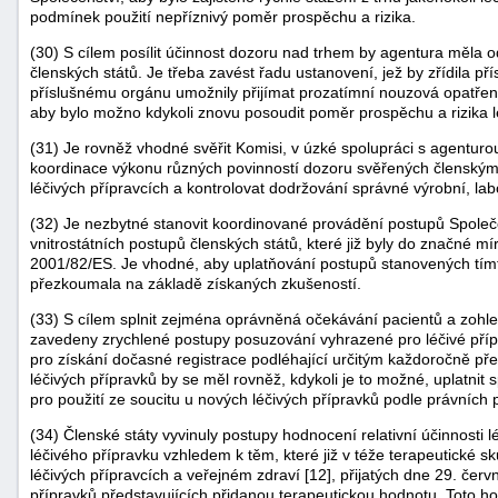
podmínek použití nepříznivý poměr prospěchu a rizika.
(30) S cílem posílit účinnost dozoru nad trhem by agentura měla o
členských států. Je třeba zavést řadu ustanovení, jež by zřídila př
příslušnému orgánu umožnily přijímat prozatímní nouzová opatřen
aby bylo možno kdykoli znovu posoudit poměr prospěchu a rizika l
(31) Je rovněž vhodné svěřit Komisi, v úzké spolupráci s agenturou
koordinace výkonu různých povinností dozoru svěřených členským
léčivých přípravcích a kontrolovat dodržování správné výrobní, labo
(32) Je nezbytné stanovit koordinované provádění postupů Společen
vnitrostátních postupů členských států, které již byly do značné
2001/82/ES. Je vhodné, aby uplatňování postupů stanovených tím
přezkoumala na základě získaných zkušeností.
(33) S cílem splnit zejména oprávněná očekávání pacientů a zohled
zavedeny zrychlené postupy posuzování vyhrazené pro léčivé pří
pro získání dočasné registrace podléhající určitým každoročně 
léčivých přípravků by se měl rovněž, kdykoli je to možné, uplatnit 
pro použití ze soucitu u nových léčivých přípravků podle právních 
(34) Členské státy vyvinuly postupy hodnocení relativní účinnosti
léčivého přípravku vzhledem k těm, které již v téže terapeutické 
léčivých přípravcích a veřejném zdraví [12], přijatých dne 29. červ
přípravků představujících přidanou terapeutickou hodnotu. Toto 