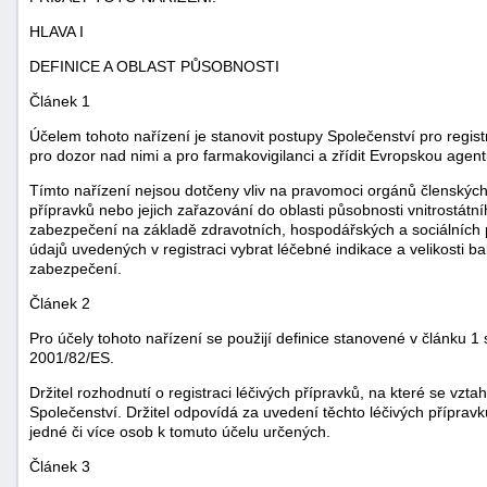
HLAVA I
DEFINICE A OBLAST PŮSOBNOSTI
Článek 1
Účelem tohoto nařízení je stanovit postupy Společenství pro regist
pro dozor nad nimi a pro farmakovigilanci a zřídit Evropskou agentu
Tímto nařízení nejsou dotčeny vliv na pravomoci orgánů členských 
přípravků nebo jejich zařazování do oblasti působnosti vnitrostá
zabezpečení na základě zdravotních, hospodářských a sociálních
údajů uvedených v registraci vybrat léčebné indikace a velikosti bal
zabezpečení.
Článek 2
Pro účely tohoto nařízení se použijí definice stanovené v článku 
2001/82/ES.
Držitel rozhodnutí o registraci léčivých přípravků, na které se vzta
Společenství. Držitel odpovídá za uvedení těchto léčivých přípravk
jedné či více osob k tomuto účelu určených.
Článek 3