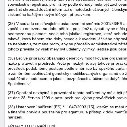
souvislosti s registrací, pro niž by podle dohody měla být zachován
umožnit shromažďování informací o metodách užívaných členskými
získaného každým novým léčivým přípravkem.
(35) V souladu se stávajícími ustanoveními směrnic 2001/83/ES a 
zpočátku omezena na dobu pěti let, po jejímž uplynutí by se měla 
neomezenou platnost. Vedle toho jakákoli registrace, která nebude 
taková, která během této doby nevedla k uvedení léčivého příprav
za neplatnou, zejména proto, aby se předešlo administrativní zátě
tohoto pravidla by však měly být uděleny výjimky, jestliže jsou os
(36) Léčivé přípravky obsahující geneticky modifikované organism
riziko pro životní prostředí. Proto je nezbytné, aby takové příprav
prostředí, podobnému postupu podle směrnice Evropského parla
o záměrném uvolňování geneticky modifikovaných organismů do živ
souběžně s hodnocením jakosti, bezpečnosti a účinnosti dotyčnéh
Společenství.
(37) Opatření nezbytná k provedení tohoto nařízení by měla být p
ze dne 28. června 1999 o postupech pro výkon prováděcích pravo
(38) Ustanovení nařízení (ES) č. 1647/2003 [15], kterým se mění 
a finanční pravidla použitelná pro agenturu a přístup k dokument
nařízení,
PŘIJALY TOTO NAŘÍZENÍ: