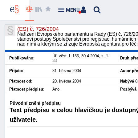
MENU
(ES) č. 726/2004
Nařízení Evropského parlamentu a Rady (ES) č. 726/20
stanoví postupy Společenství pro registraci humánních a
nad nimi a kterým se zřizuje Evropská agentura pro lé
Úř. věst. L 136, 30.4.2004, s. 1-
Publikováno:
Druh pře
33
Přijato:
31. března 2004
Autor př
Platnost od:
20. května 2004
Nabývá ú
Platnost předpisu:
Ano
Pozbývá p
Původní znění předpisu
Text předpisu s celou hlavičkou je dostupn
uživatele.