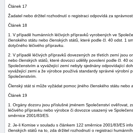
Článek 17
Žadatel nebo držitel rozhodnutí o registraci odpovídá za správno
Článek 18
1. V případě humánních léčivých přípravků vyrobených ve Společe
členského státu nebo členských států, které podle čl. 40 odst. 1 s
dotyčného léčivého přípravku.
2. V případě léčivých přípravků dovezených ze třetích zemí jsou 
nebo členských států, které dovozci udělily povolení podle čl. 40
Společenstvím a vyvážející zemí nebyly sjednány odpovídající doho
vyvážející zemi a že výrobce používá standardy správné výrobn
Společenstvím.
Členský stát si může vyžádat pomoc jiného členského státu nebo 
Článek 19
1. Orgány dozoru jsou příslušné jménem Společenství ověřovat, zd
léčivého přípravku nebo výrobce či dovozce usazený ve Společenst
směrnice 2001/83/ES.
2. Je-li Komise v souladu s článkem 122 směrnice 2001/83/ES in
členských států na to, zda držitel rozhodnutí o registraci humánn