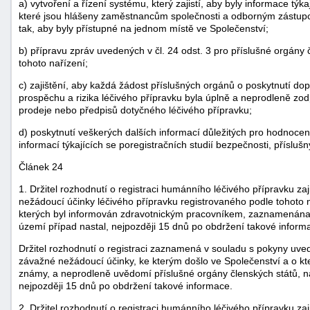
a) vytvoření a řízení systému, který zajistí, aby byly informace tý
které jsou hlášeny zaměstnancům společnosti a odborným zástu
tak, aby byly přístupné na jednom místě ve Společenství;
b) přípravu zpráv uvedených v čl. 24 odst. 3 pro příslušné orgány
tohoto nařízení;
c) zajištění, aby každá žádost příslušných orgánů o poskytnutí do
prospěchu a rizika léčivého přípravku byla úplně a neprodleně zo
prodeje nebo předpisů dotyčného léčivého přípravku;
d) poskytnutí veškerých dalších informací důležitých pro hodnocen
informací týkajících se poregistračních studií bezpečnosti, příslu
Článek 24
1. Držitel rozhodnutí o registraci humánního léčivého přípravku za
nežádoucí účinky léčivého přípravku registrovaného podle tohoto n
kterých byl informován zdravotnickým pracovníkem, zaznamenána 
území případ nastal, nejpozději 15 dnů po obdržení takové inform
Držitel rozhodnutí o registraci zaznamená v souladu s pokyny uve
závažné nežádoucí účinky, ke kterým došlo ve Společenství a o kt
známy, a neprodleně uvědomí příslušné orgány členských států, na
nejpozději 15 dnů po obdržení takové informace.
2. Držitel rozhodnutí o registraci humánního léčivého přípravku za