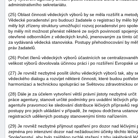
administrativního sekretariátu.
(25) Oblast činnosti vědeckých výborů by se měla rozšířit a metod
Vědecké poradenství pro budoucí žadatele o registraci by mělo b
měly být zřízeny struktury umožňující rozvoj poradenství pro spol
by měly mít možnost přenést některé ze svých povinností spojený
otevřené odborníkům z vědeckých kruhů, jmenovaným za tímto úč
za vydávaná vědecká stanoviska. Postupy přehodnocování by měly
práv žadatelů.
(26) Počet členů vědeckých výborů účastnících se centralizovaného
velikost výborů dovolovala účinnou práci i po rozšíření Evropské u
(27) Je rovněž nezbytné posílit úlohu vědeckých výborů tak, aby 
vědeckého dialogu a rozvíjet některé činnosti, které budou potř
harmonizaci a technickou spolupráci se Světovou zdravotnickou or
(28) Dále je za účelem vytvoření větší právní jistoty nezbytné určit
práce agentury, stanovit určité podmínky pro uvádění léčivých příp
agentuře pravomoci ke sledování distribuce léčivých přípravků reg
postupy pro jejich ukládání v případě, že nejsou dodržena ustano
registracích udělených postupy stanovenými tímto nařízením.
(29) Je rovněž nezbytné přijmout opatření pro dozor nad léčivými p
zejména pro intenzivní dozor nad nežádoucími účinky těchto léčivý
Společenství, aby bylo zajištěno rychlé stažení z trhu jakéhokoli l