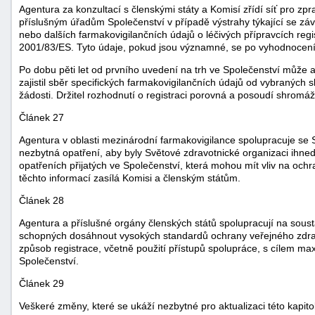
Agentura za konzultací s členskými státy a Komisí zřídí síť pro zp
příslušným úřadům Společenství v případě výstrahy týkající se zá
nebo dalších farmakovigilančních údajů o léčivých přípravcích re
2001/83/ES. Tyto údaje, pokud jsou významné, se po vyhodnocení z
Po dobu pěti let od prvního uvedení na trh ve Společenství může age
zajistil sběr specifických farmakovigilančních údajů od vybraných
žádosti. Držitel rozhodnutí o registraci porovná a posoudí shromá
Článek 27
Agentura v oblasti mezinárodní farmakovigilance spolupracuje se 
nezbytná opatření, aby byly Světové zdravotnické organizaci ihne
opatřeních přijatých ve Společenství, která mohou mít vliv na ochr
těchto informací zasílá Komisi a členským státům.
Článek 28
Agentura a příslušné orgány členských států spolupracují na sous
schopných dosáhnout vysokých standardů ochrany veřejného zdrav
způsob registrace, včetně použití přístupů spolupráce, s cílem max
Společenství.
Článek 29
Veškeré změny, které se ukáží nezbytné pro aktualizaci této kapit