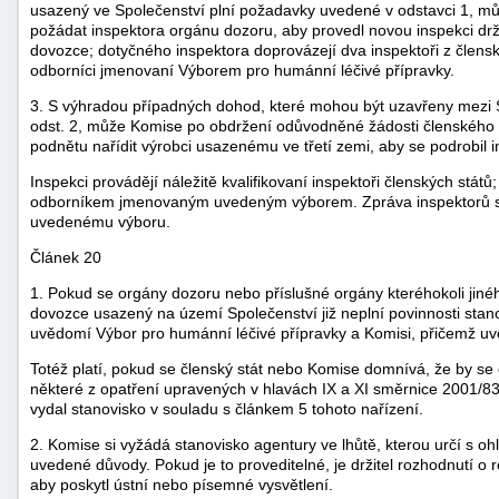
usazený ve Společenství plní požadavky uvedené v odstavci 1, můž
požádat inspektora orgánu dozoru, aby provedl novou inspekci drži
dovozce; dotyčného inspektora doprovázejí dva inspektoři z člensk
odborníci jmenovaní Výborem pro humánní léčivé přípravky.
3. S výhradou případných dohod, které mohou být uzavřeny mezi S
odst. 2, může Komise po obdržení odůvodněné žádosti členského 
podnětu nařídit výrobci usazenému ve třetí zemi, aby se podrobil i
Inspekci provádějí náležitě kvalifikovaní inspektoři členských st
odborníkem jmenovaným uvedeným výborem. Zpráva inspektorů se
uvedenému výboru.
Článek 20
1. Pokud se orgány dozoru nebo příslušné orgány kteréhokoli jiné
dovozce usazený na území Společenství již neplní povinnosti sta
uvědomí Výbor pro humánní léčivé přípravky a Komisi, přičemž 
Totéž platí, pokud se členský stát nebo Komise domnívá, že by se
některé z opatření upravených v hlavách IX a XI směrnice 2001/
vydal stanovisko v souladu s článkem 5 tohoto nařízení.
2. Komise si vyžádá stanovisko agentury ve lhůtě, kterou určí s o
uvedené důvody. Pokud je to proveditelné, je držitel rozhodnutí o 
aby poskytl ústní nebo písemné vysvětlení.