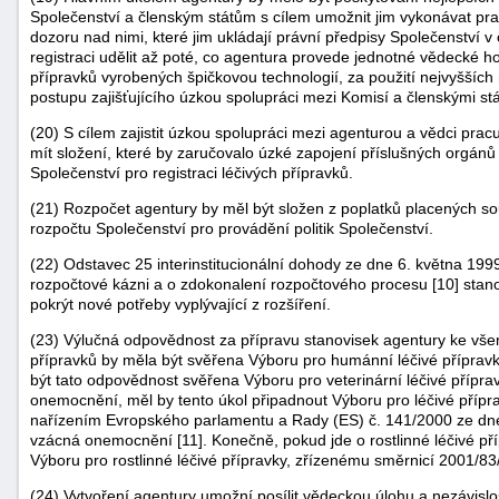
Společenství a členským státům s cílem umožnit jim vykonávat prav
dozoru nad nimi, které jim ukládají právní předpisy Společenství v 
registraci udělit až poté, co agentura provede jednotné vědecké ho
přípravků vyrobených špičkovou technologií, za použití nejvyššíc
postupu zajišťujícího úzkou spolupráci mezi Komisí a členskými stá
(20) S cílem zajistit úzkou spolupráci mezi agenturou a vědci prac
mít složení, které by zaručovalo úzké zapojení příslušných orgánů
Společenství pro registraci léčivých přípravků.
(21) Rozpočet agentury by měl být složen z poplatků placených 
rozpočtu Společenství pro provádění politik Společenství.
(22) Odstavec 25 interinstitucionální dohody ze dne 6. května 1
rozpočtové kázni a o zdokonalení rozpočtového procesu [10] stanov
pokrýt nové potřeby vyplývající z rozšíření.
(23) Výlučná odpovědnost za přípravu stanovisek agentury ke vš
přípravků by měla být svěřena Výboru pro humánní léčivé přípravky
být tato odpovědnost svěřena Výboru pro veterinární léčivé přípra
onemocnění, měl by tento úkol připadnout Výboru pro léčivé pří
nařízením Evropského parlamentu a Rady (ES) č. 141/2000 ze dne 
vzácná onemocnění [11]. Konečně, pokud jde o rostlinné léčivé př
Výboru pro rostlinné léčivé přípravky, zřízenému směrnicí 2001/83
(24) Vytvoření agentury umožní posílit vědeckou úlohu a nezávisl