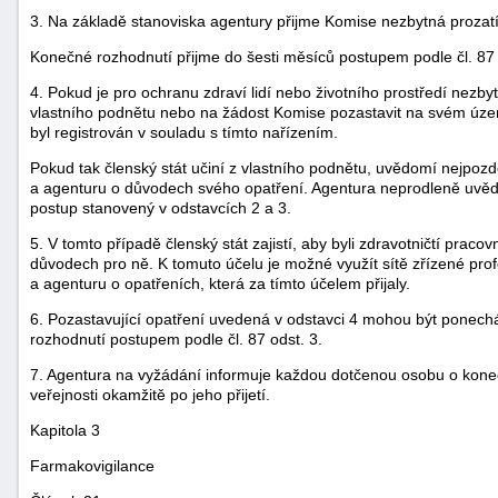
3. Na základě stanoviska agentury přijme Komise nezbytná prozatí
Konečné rozhodnutí přijme do šesti měsíců postupem podle čl. 87 
4. Pokud je pro ochranu zdraví lidí nebo životního prostředí nezb
vlastního podnětu nebo na žádost Komise pozastavit na svém úze
byl registrován v souladu s tímto nařízením.
Pokud tak členský stát učiní z vlastního podnětu, uvědomí nejpozd
a agenturu o důvodech svého opatření. Agentura neprodleně uvědo
postup stanovený v odstavcích 2 a 3.
5. V tomto případě členský stát zajistí, aby byli zdravotničtí praco
důvodech pro ně. K tomuto účelu je možné využít sítě zřízené pro
a agenturu o opatřeních, která za tímto účelem přijaly.
6. Pozastavující opatření uvedená v odstavci 4 mohou být ponech
rozhodnutí postupem podle čl. 87 odst. 3.
7. Agentura na vyžádání informuje každou dotčenou osobu o koneč
veřejnosti okamžitě po jeho přijetí.
Kapitola 3
Farmakovigilance