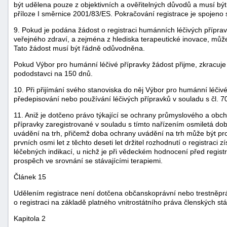
být udělena pouze z objektivních a ověřitelných důvodů a musí b
příloze I směrnice 2001/83/ES. Pokračování registrace je spoje
9. Pokud je podána žádost o registraci humánních léčivých příprav
veřejného zdraví, a zejména z hlediska terapeutické inovace, můž
Tato žádost musí být řádně odůvodněna.
Pokud Výbor pro humánní léčivé přípravky žádost přijme, zkracuje 
pododstavci na 150 dnů.
10. Při přijímání svého stanoviska do něj Výbor pro humánní léčivé 
předepisování nebo používání léčivých přípravků v souladu s čl. 7
11. Aniž je dotčeno právo týkající se ochrany průmyslového a obch
přípravky zaregistrované v souladu s tímto nařízením osmiletá do
uvádění na trh, přičemž doba ochrany uvádění na trh může být pr
prvních osmi let z těchto deseti let držitel rozhodnutí o registraci 
léčebných indikací, u nichž je při vědeckém hodnocení před registra
prospěch ve srovnání se stávajícími terapiemi.
Článek 15
Udělením registrace není dotčena občanskoprávní nebo trestněpr
o registraci na základě platného vnitrostátního práva členských stá
Kapitola 2