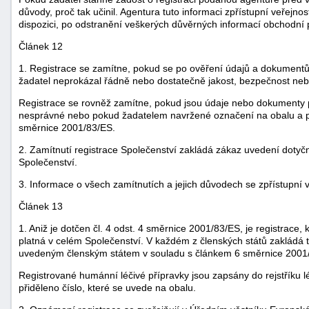
důvody, proč tak učinil. Agentura tuto informaci zpřístupní veřejno
dispozici, po odstranění veškerých důvěrných informací obchodní 
Článek 12
1. Registrace se zamítne, pokud se po ověření údajů a dokumentů
žadatel neprokázal řádně nebo dostatečně jakost, bezpečnost nebo
Registrace se rovněž zamítne, pokud jsou údaje nebo dokumenty 
nesprávné nebo pokud žadatelem navržené označení na obalu a př
směrnice 2001/83/ES.
2. Zamítnutí registrace Společenství zakládá zákaz uvedení dotyč
Společenství.
3. Informace o všech zamítnutích a jejich důvodech se zpřístupní v
Článek 13
1. Aniž je dotčen čl. 4 odst. 4 směrnice 2001/83/ES, je registrace,
platná v celém Společenství. V každém z členských států zakládá t
uvedeným členským státem v souladu s článkem 6 směrnice 2001
Registrované humánní léčivé přípravky jsou zapsány do rejstříku l
přiděleno číslo, které se uvede na obalu.