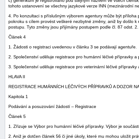
c) generikum je registrováno pod stejným názvem ve všech člensk
tohoto ustanovení se všechny jazykové verze INN (mezinárodní ne
4. Po konzultaci s příslušným výborem agentury může být příloha
pokroku s cílem provést veškeré nezbytné změny, aniž by došlo k 
postupu. Tyto změny jsou přijímány postupem podle čl. 87 odst. 2.
Článek 4
1. Žádosti o registraci uvedenou v článku 3 se podávají agentuře.
2. Společenství uděluje registrace pro humánní léčivé přípravky a 
3. Společenství uděluje registrace pro veterinární léčivé přípravky 
HLAVA II
REGISTRACE HUMÁNNÍCH LÉČIVÝCH PŘÍPRAVKŮ A DOZOR NA
Kapitola 1
Podávání a posuzování žádostí – Registrace
Článek 5
1. Zřizuje se Výbor pro humánní léčivé přípravky. Výbor je součást
2. Aniž je dotčen článek 56 či jiné úkoly, které mu mohou uložit p