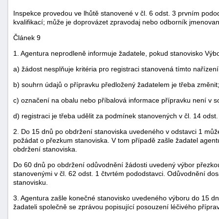
Inspekce provedou ve lhůtě stanovené v čl. 6 odst. 3 prvním podods
kvalifikací; může je doprovázet zpravodaj nebo odborník jmenova
Článek 9
1. Agentura neprodleně informuje žadatele, pokud stanovisko Výbo
a) žádost nesplňuje kritéria pro registraci stanovená tímto nařízen
b) souhrn údajů o přípravku předložený žadatelem je třeba změnit
c) označení na obalu nebo příbalová informace přípravku není v 
d) registraci je třeba udělit za podmínek stanovených v čl. 14 odst.
2. Do 15 dnů po obdržení stanoviska uvedeného v odstavci 1 můž
požádat o přezkum stanoviska. V tom případě zašle žadatel agen
obdržení stanoviska.
Do 60 dnů po obdržení odůvodnění žádosti uvedený výbor přezko
stanovenými v čl. 62 odst. 1 čtvrtém pododstavci. Odůvodnění do
stanovisku.
3. Agentura zašle konečné stanovisko uvedeného výboru do 15 dnů
žadateli společně se zprávou popisující posouzení léčivého přípr