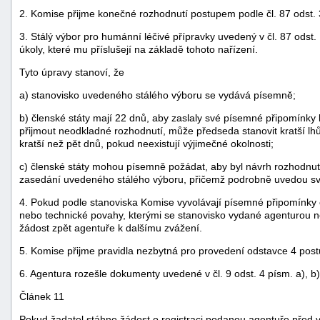
2. Komise přijme konečné rozhodnutí postupem podle čl. 87 odst.
3. Stálý výbor pro humánní léčivé přípravky uvedený v čl. 87 odst. 
úkoly, které mu příslušejí na základě tohoto nařízení.
Tyto úpravy stanoví, že
a) stanovisko uvedeného stálého výboru se vydává písemně;
b) členské státy mají 22 dnů, aby zaslaly své písemné připomínky 
přijmout neodkladné rozhodnutí, může předseda stanovit kratší lhů
kratší než pět dnů, pokud neexistují výjimečné okolnosti;
c) členské státy mohou písemně požádat, aby byl návrh rozhodnut
zasedání uvedeného stálého výboru, přičemž podrobně uvedou sv
4. Pokud podle stanoviska Komise vyvolávají písemné připomínky 
nebo technické povahy, kterými se stanovisko vydané agenturou n
žádost zpět agentuře k dalšímu zvážení.
5. Komise přijme pravidla nezbytná pro provedení odstavce 4 post
6. Agentura rozešle dokumenty uvedené v čl. 9 odst. 4 písm. a), b),
Článek 11
Pokud žadatel stáhne žádost o registraci podanou agentuře před v