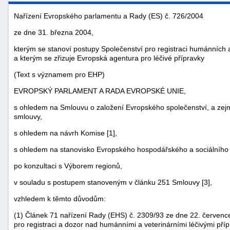
Nařízení Evropského parlamentu a Rady (ES) č. 726/2004
ze dne 31. března 2004,
kterým se stanoví postupy Společenství pro registraci humánních a
a kterým se zřizuje Evropská agentura pro léčivé přípravky
(Text s významem pro EHP)
EVROPSKÝ PARLAMENT A RADA EVROPSKÉ UNIE,
s ohledem na Smlouvu o založení Evropského společenství, a zejmé
smlouvy,
s ohledem na návrh Komise [1],
náhrady
s ohledem na stanovisko Evropského hospodářského a sociálního 
škody
po konzultaci s Výborem regionů,
v souladu s postupem stanoveným v článku 251 Smlouvy [3],
vzhledem k těmto důvodům:
(1) Článek 71 nařízení Rady (EHS) č. 2309/93 ze dne 22. červenc
pro registraci a dozor nad humánními a veterinárními léčivými př