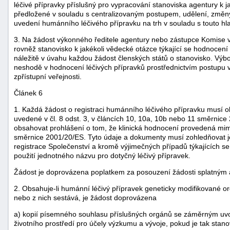
léčivé přípravky příslušný pro vypracování stanoviska agentury k j
předložené v souladu s centralizovaným postupem, udělení, změny
uvedení humánního léčivého přípravku na trh v souladu s touto hl
3. Na žádost výkonného ředitele agentury nebo zástupce Komise v
rovněž stanovisko k jakékoli vědecké otázce týkající se hodnocen
náležitě v úvahu každou žádost členských států o stanovisko. Výbo
neshodě v hodnocení léčivých přípravků prostřednictvím postupu
zpřístupní veřejnosti.
Článek 6
1. Každá žádost o registraci humánního léčivého přípravku musí 
uvedené v čl. 8 odst. 3, v článcích 10, 10a, 10b nebo 11 směrnice 
obsahovat prohlášení o tom, že klinická hodnocení provedená mim
směrnice 2001/20/ES. Tyto údaje a dokumenty musí zohledňovat 
registrace Společenství a kromě výjimečných případů týkajících 
použití jednotného názvu pro dotyčný léčivý přípravek.
Žádost je doprovázena poplatkem za posouzení žádosti splatným 
2. Obsahuje-li humánní léčivý přípravek geneticky modifikované 
nebo z nich sestává, je žádost doprovázena
a) kopií písemného souhlasu příslušných orgánů se záměrným uv
životního prostředí pro účely výzkumu a vývoje, pokud je tak stan