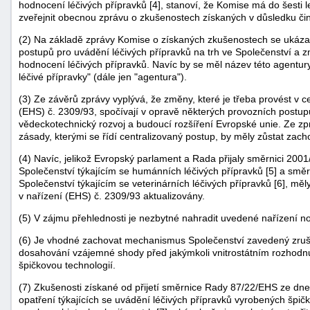
hodnocení léčivých přípravků [4], stanoví, že Komise má do šesti 
zveřejnit obecnou zprávu o zkušenostech získaných v důsledku či
(2) Na základě zprávy Komise o získaných zkušenostech se ukázalo
postupů pro uvádění léčivých přípravků na trh ve Společenství a z
hodnocení léčivých přípravků. Navíc by se měl název této agentur
léčivé přípravky" (dále jen "agentura").
(3) Ze závěrů zprávy vyplývá, že změny, které je třeba provést 
(EHS) č. 2309/93, spočívají v opravě některých provozních post
vědeckotechnický rozvoj a budoucí rozšíření Evropské unie. Ze z
zásady, kterými se řídí centralizovaný postup, by měly zůstat zach
(4) Navíc, jelikož Evropský parlament a Rada přijaly směrnici 200
Společenství týkajícím se humánních léčivých přípravků [5] a smě
Společenství týkajícím se veterinárních léčivých přípravků [6], mě
v nařízení (EHS) č. 2309/93 aktualizovány.
(5) V zájmu přehlednosti je nezbytné nahradit uvedené nařízení 
+náhrady
(6) Je vhodné zachovat mechanismus Společenství zavedený zruš
dosahování vzájemné shody před jakýmkoli vnitrostátním rozhodnu
špičkovou technologií.
(7) Zkušenosti získané od přijetí směrnice Rady 87/22/EHS ze dne 
opatření týkajících se uvádění léčivých přípravků vyrobených špičk