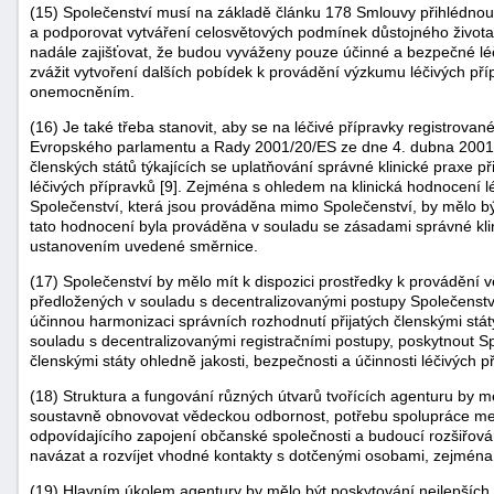
(15) Společenství musí na základě článku 178 Smlouvy přihlédnout 
a podporovat vytváření celosvětových podmínek důstojného života 
nadále zajišťovat, že budou vyváženy pouze účinné a bezpečné léči
zvážit vytvoření dalších pobídek k provádění výzkumu léčivých pří
onemocněním.
(16) Je také třeba stanovit, aby se na léčivé přípravky registrov
Evropského parlamentu a Rady 2001/20/ES ze dne 4. dubna 2001 o
členských států týkajících se uplatňování správné klinické praxe 
léčivých přípravků [9]. Zejména s ohledem na klinická hodnocení lé
Společenství, která jsou prováděna mimo Společenství, by mělo být
tato hodnocení byla prováděna v souladu se zásadami správné kl
ustanovením uvedené směrnice.
(17) Společenství by mělo mít k dispozici prostředky k provádění
předložených v souladu s decentralizovanými postupy Společenství p
účinnou harmonizaci správních rozhodnutí přijatých členskými stát
souladu s decentralizovanými registračními postupy, poskytnout S
členskými státy ohledně jakosti, bezpečnosti a účinnosti léčivých p
(18) Struktura a fungování různých útvarů tvořících agenturu by m
soustavně obnovovat vědeckou odbornost, potřebu spolupráce mezi
odpovídajícího zapojení občanské společnosti a budoucí rozšiřov
navázat a rozvíjet vhodné kontakty s dotčenými osobami, zejména 
(19) Hlavním úkolem agentury by mělo být poskytování nejlepších