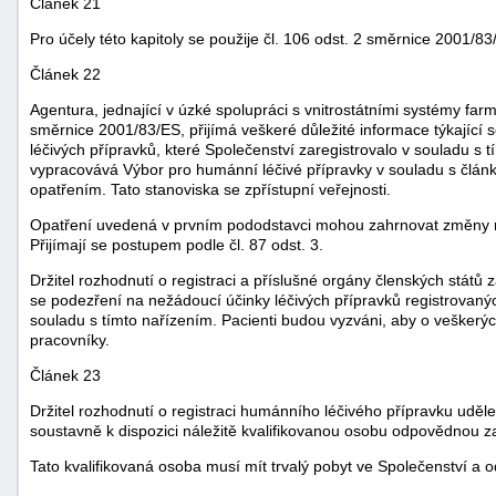
Článek 21
Pro účely této kapitoly se použije čl. 106 odst. 2 směrnice 2001/83
Článek 22
Agentura, jednající v úzké spolupráci s vnitrostátními systémy fa
směrnice 2001/83/ES, přijímá veškeré důležité informace týkajíc
léčivých přípravků, které Společenství zaregistrovalo v souladu s 
vypracovává Výbor pro humánní léčivé přípravky v souladu s člán
opatřením. Tato stanoviska se zpřístupní veřejnosti.
Opatření uvedená v prvním pododstavci mohou zahrnovat změny r
Přijímají se postupem podle čl. 87 odst. 3.
Držitel rozhodnutí o registraci a příslušné orgány členských států za
se podezření na nežádoucí účinky léčivých přípravků registrovan
souladu s tímto nařízením. Pacienti budou vyzváni, aby o veškerý
pracovníky.
Článek 23
Držitel rozhodnutí o registraci humánního léčivého přípravku uděl
soustavně k dispozici náležitě kvalifikovanou osobu odpovědnou za
Tato kvalifikovaná osoba musí mít trvalý pobyt ve Společenství a 