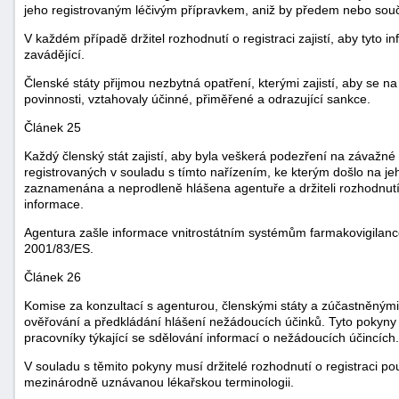
jeho registrovaným léčivým přípravkem, aniž by předem nebo sou
V každém případě držitel rozhodnutí o registraci zajistí, aby tyto 
zavádějící.
Členské státy přijmou nezbytná opatření, kterými zajistí, aby se na d
povinnosti, vztahovaly účinné, přiměřené a odrazující sankce.
Článek 25
Každý členský stát zajistí, aby byla veškerá podezření na závažné
registrovaných v souladu s tímto nařízením, ke kterým došlo na 
zaznamenána a neprodleně hlášena agentuře a držiteli rozhodnutí 
informace.
Agentura zašle informace vnitrostátním systémům farmakovigilan
2001/83/ES.
Článek 26
Komise za konzultací s agenturou, členskými státy a zúčastněný
ověřování a předkládání hlášení nežádoucích účinků. Tyto pokyny
pracovníky týkající se sdělování informací o nežádoucích účincích.
V souladu s těmito pokyny musí držitelé rozhodnutí o registraci p
mezinárodně uznávanou lékařskou terminologii.