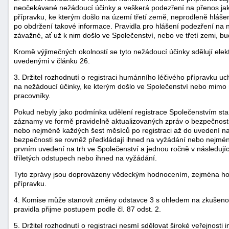
neočekávané nežádoucí účinky a veškerá podezření na přenos jaké
přípravku, ke kterým došlo na území třetí země, neprodleně hláše
po obdržení takové informace. Pravidla pro hlášení podezření na
závažné, ať už k nim došlo ve Společenství, nebo ve třetí zemi, bu
Kromě výjimečných okolností se tyto nežádoucí účinky sdělují ele
uvedenými v článku 26.
3. Držitel rozhodnutí o registraci humánního léčivého přípravku
na nežádoucí účinky, ke kterým došlo ve Společenství nebo mimo 
pracovníky.
Pokud nebyly jako podmínka udělení registrace Společenstvím stan
záznamy ve formě pravidelně aktualizovaných zpráv o bezpečnost
nebo nejméně každých šest měsíců po registraci až do uvedení na 
bezpečnosti se rovněž předkládají ihned na vyžádání nebo nejmé
prvním uvedení na trh ve Společenství a jednou ročně v následujíc
tříletých odstupech nebo ihned na vyžádání.
Tyto zprávy jsou doprovázeny vědeckým hodnocením, zejména ho
přípravku.
4. Komise může stanovit změny odstavce 3 s ohledem na zkušenost
pravidla přijme postupem podle čl. 87 odst. 2.
5. Držitel rozhodnutí o registraci nesmí sdělovat široké veřejnosti 