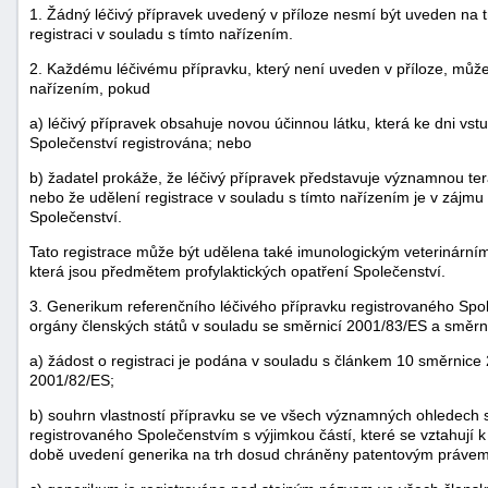
1. Žádný léčivý přípravek uvedený v příloze nesmí být uveden na t
registraci v souladu s tímto nařízením.
2. Každému léčivému přípravku, který není uveden v příloze, může S
nařízením, pokud
a) léčivý přípravek obsahuje novou účinnou látku, která ke dni vst
Společenství registrována; nebo
b) žadatel prokáže, že léčivý přípravek představuje významnou te
nebo že udělení registrace v souladu s tímto nařízením je v zájmu 
Společenství.
Tato registrace může být udělena také imunologickým veterinární
která jsou předmětem profylaktických opatření Společenství.
3. Generikum referenčního léčivého přípravku registrovaného Spo
orgány členských států v souladu se směrnicí 2001/83/ES a směrn
a) žádost o registraci je podána v souladu s článkem 10 směrnic
2001/82/ES;
b) souhrn vlastností přípravku se ve všech významných ohledech 
registrovaného Společenstvím s výjimkou částí, které se vztahují 
době uvedení generika na trh dosud chráněny patentovým právem