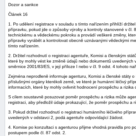
Dozor a sankce
Článek 16
1. Po udělení registrace v souladu s tímto nařízením přihlíží držit
přípravku, pokud jde o způsoby výroby a kontroly stanovené v čl. 
technickému a vědeckému pokroku a provádí veškeré změny, kter
přípravky vyrábět a kontrolovat obecně uznávanými vědeckými me
tímto nařízením.
2. Držitel rozhodnutí o registraci agentuře, Komisi a členským s
které by mohly vést ke změně údajů nebo dokumentů uvedených v čl
směrnice 2001/83/ES, v její příloze I nebo v čl. 9 odst. 4 tohoto nař
Zejména neprodleně informuje agenturu, Komisi a členské státy
příslušnými orgány kterékoli země, ve které je humánní léčivý pří
informacích, které by mohly ovlivnit hodnocení prospěchu a rizik
S cílem soustavně posuzovat poměr prospěchu a rizika může agent
registraci, aby předložil údaje prokazující, že poměr prospěchu a ri
3. Pokud držitel rozhodnutí o registraci humánního léčivého příp
uvedených v odstavci 2, podá agentuře odpovídající žádost.
4. Komise po konzultaci s agenturou přijme vhodná pravidla pro 
postupem podle čl. 87 odst. 2.