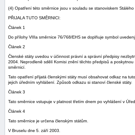
(4) Opatření této směrnice jsou v souladu se stanoviskem Stálého
PŘIJALA TUTO SMĚRNICI:
Článek 1
Do přílohy VIIIa směrnice 76/768/EHS se doplňuje symbol uvedený 
Článek 2
Členské státy uvedou v účinnost právní a správní předpisy nezbytn
2004. Neprodleně sdělí Komisi znění těchto předpisů a poskytnou 
směrnicí.
Tato opatření přijatá členskými státy musí obsahovat odkaz na tut
jejich úředním vyhlášení. Způsob odkazu si stanoví členské státy.
Článek 3
Tato směrnice vstupuje v platnost třetím dnem po vyhlášení v Úře
+náhrady
Článek 4
Tato směrnice je určena členským státům.
V Bruselu dne 5. září 2003.