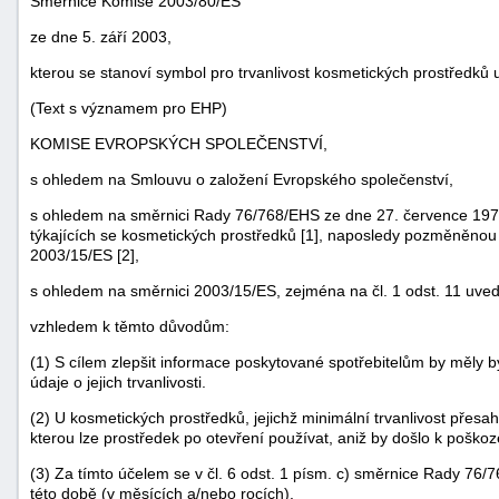
Směrnice Komise 2003/80/ES
ze dne 5. září 2003,
kterou se stanoví symbol pro trvanlivost kosmetických prostředků
(Text s významem pro EHP)
KOMISE EVROPSKÝCH SPOLEČENSTVÍ,
s ohledem na Smlouvu o založení Evropského společenství,
s ohledem na směrnici Rady 76/768/EHS ze dne 27. července 1976 
týkajících se kosmetických prostředků [1], naposledy pozměněno
2003/15/ES [2],
s ohledem na směrnici 2003/15/ES, zejména na čl. 1 odst. 11 uve
náhrady
vzhledem k těmto důvodům:
škody
(1) S cílem zlepšit informace poskytované spotřebitelům by měly 
údaje o jejich trvanlivosti.
(2) U kosmetických prostředků, jejichž minimální trvanlivost přes
kterou lze prostředek po otevření používat, aniž by došlo k poškoze
(3) Za tímto účelem se v čl. 6 odst. 1 písm. c) směrnice Rady 76/
této době (v měsících a/nebo rocích).