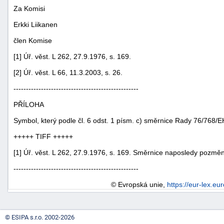
Za Komisi
Erkki Liikanen
člen Komise
[1] Úř. věst. L 262, 27.9.1976, s. 169.
[2] Úř. věst. L 66, 11.3.2003, s. 26.
-
--------------------------------------------------
náhrady
PŘÍLOHA
Symbol, který podle čl. 6 odst. 1 písm. c) směrnice Rady 76/768/
+++++ TIFF +++++
[1] Úř. věst. L 262, 27.9.1976, s. 169. Směrnice naposledy pozmě
--------------------------------------------------
© Evropská unie,
https://eur-lex.eu
© ESIPA s.r.o. 2002-2026