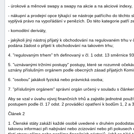
- úrokové a měnové swapy a swapy na akcie a na akciové indexy,
- nákupní a prodejní opce týkající se nástroje patřícího do těchto
vyplývá právo na vypořádání v penězích. Do této kategorie patří
- komoditní deriváty,
- jakýkoli jiný nástroj přijatý k obchodování na regulovaném trhu v
podána žádost o přijetí k obchodování na takovém trhu;
4. "regulovaným trhem" trh definovaný v čl. 1 odst. 13 směrnice 9
5. "uznávanými tržními postupy" postupy, které se rozumně očekáv
uznány příslušným orgánem podle obecných zásad přijatých Komisí
6. "osobou" jakákoli fyzická nebo právnická osoba;
7. "příslušným orgánem" správní orgán určený v souladu s článke
Aby se vzal v úvahu vývoj finančních trhů a zajistilo jednotné pou
postupem podle čl. 17 odst. 2 prováděcí opatření k bodům 1, 2 a 3
Článek 2
1. Členské státy zakáží každé osobě uvedené v druhém pododstavci
takovou informaci při nabývání nebo zcizování nebo při pokusech o
třetí strany přímo nebo nepřímo finančních nástrojů, jichž se týká 