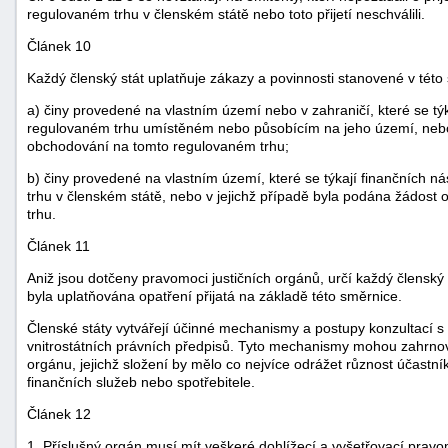
regulovaném trhu v členském státě nebo toto přijetí neschválili.
Článek 10
Každý členský stát uplatňuje zákazy a povinnosti stanovené v této
a) činy provedené na vlastním území nebo v zahraničí, které se týk
regulovaném trhu umístěném nebo působícím na jeho území, nebo v
obchodování na tomto regulovaném trhu;
b) činy provedené na vlastním území, které se týkají finančních n
trhu v členském státě, nebo v jejichž případě byla podána žádost
trhu.
Článek 11
Aniž jsou dotčeny pravomoci justičních orgánů, určí každý členský s
byla uplatňována opatření přijatá na základě této směrnice.
Členské státy vytvářejí účinné mechanismy a postupy konzultací s
vnitrostátních právních předpisů. Tyto mechanismy mohou zahrno
orgánu, jejichž složení by mělo co nejvíce odrážet různost účastníků
finančních služeb nebo spotřebitele.
Článek 12
1. Příslušný orgán musí mít veškeré dohlížecí a vyšetřovací pravo