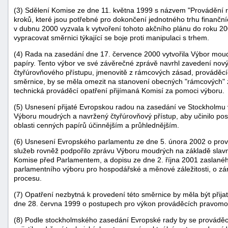
(3) Sdělení Komise ze dne 11. května 1999 s názvem "Provádění rá
kroků, které jsou potřebné pro dokončení jednotného trhu finančn
v dubnu 2000 vyzvala k vytvoření tohoto akčního plánu do roku 20
vypracovat směrnici týkající se boje proti manipulaci s trhem.
(4) Rada na zasedání dne 17. července 2000 vytvořila Výbor moud
papíry. Tento výbor ve své závěrečné zprávě navrhl zavedení novýc
čtyřúrovňového přístupu, jmenovitě z rámcových zásad, prováděcí
směrnice, by se měla omezit na stanovení obecných "rámcových" 
technická prováděcí opatření přijímaná Komisí za pomoci výboru.
(5) Usnesení přijaté Evropskou radou na zasedání ve Stockholmu
Výboru moudrých a navržený čtyřúrovňový přístup, aby učinilo post
oblasti cenných papírů účinnějším a průhlednějším.
(6) Usnesení Evropského parlamentu ze dne 5. února 2002 o prová
služeb rovněž podpořilo zprávu Výboru moudrých na základě slavno
Komise před Parlamentem, a dopisu ze dne 2. října 2001 zaslanéh
parlamentního výboru pro hospodářské a měnové záležitosti, o z
+náhrady
procesu.
(7) Opatření nezbytná k provedení této směrnice by měla být při
dne 28. června 1999 o postupech pro výkon prováděcích pravomoc
(8) Podle stockholmského zasedání Evropské rady by se prováděcí 