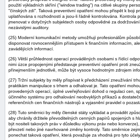
použití výkladních skříní ("window trading") na citlivé skupiny pers
"čínských zdí". Taková preventivní opatření mohou přispět k boji pro
uplatňována s rozhodností a jsou-li řádně kontrolována. Kontrola
jmenovat v dotyčných subjektech osoby odpovědné za dodržování 
nezávislými auditory.
(25) Moderní komunikační metody umožňují profesionálům působí
disponovat rovnocennějším přístupem k finančním informacím, ale t
zavádějících informací.
(26) Větší průhlednost operací prováděných osobami s řídící odp
nimi úzce propojenými představuje preventivní opatření proti zneu
přinejmenším jednotlivě, může být vysoce hodnotným zdrojem info
(27) Tržní subjekty by měly přispívat k předcházení zneužívání trhu
praktikám manipulace s trhem a odhalovat je. Tato opatření moh
provedených operací, úplné uveřejňování dohod o regulaci cen, s
účinného systému pro odhalování neobvyklých příkazů a dostateč
referenčních cen finančních nástrojů a vyjasnění pravidel o pozas
(28) Tuto směrnici by měly členské státy vykládat a provádět způ
aby chránily držitele převoditelných cenných papírů spojených s h
být nositeli takových práv v důsledku výkonu práv nebo konverze),
převzetí nebo jiné navrhované změny kontroly. Tato směrnice zejm
ponechat taková opatření, která považuje za vhodná pro tyto účely