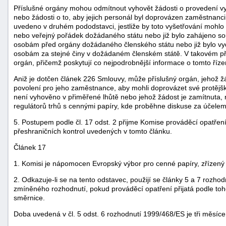
Příslušné orgány mohou odmítnout vyhovět žádosti o provedení vy
nebo žádosti o to, aby jejich personál byl doprovázen zaměstnanci 
uvedeno v druhém pododstavci, jestliže by toto vyšetřování mohlo 
nebo veřejný pořádek dožádaného státu nebo již bylo zahájeno sou
osobám před orgány dožádaného členského státu nebo již bylo v
osobám za stejné činy v dožádaném členském státě. V takovém pří
orgán, přičemž poskytují co nejpodrobnější informace o tomto říze
Aniž je dotčen článek 226 Smlouvy, může příslušný orgán, jehož žá
povolení pro jeho zaměstnance, aby mohli doprovázet své protějšk
není vyhověno v přiměřené lhůtě nebo jehož žádost je zamítnuta, 
regulátorů trhů s cennými papíry, kde proběhne diskuse za účelem
5. Postupem podle čl. 17 odst. 2 přijme Komise prováděcí opatře
přeshraničních kontrol uvedených v tomto článku.
Článek 17
1. Komisi je nápomocen Evropský výbor pro cenné papíry, zřízený
2. Odkazuje-li se na tento odstavec, použijí se články 5 a 7 rozh
zmíněného rozhodnutí, pokud prováděcí opatření přijatá podle to
směrnice.
Doba uvedená v čl. 5 odst. 6 rozhodnutí 1999/468/ES je tři měsíce