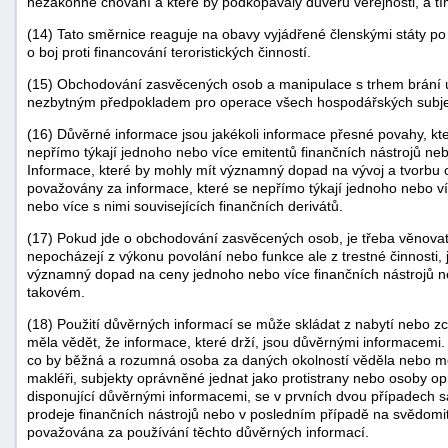
nezákonné chování a které by podkopávaly důvěru veřejnosti, a tí
"náhradě
(14) Tato směrnice reaguje na obavy vyjádřené členskými státy po 
škod"
o boj proti financování teroristických činností.
(15) Obchodování zasvěcených osob a manipulace s trhem brání úp
nezbytným předpokladem pro operace všech hospodářských subjekt
(16) Důvěrné informace jsou jakékoli informace přesné povahy, kt
nepřímo týkají jednoho nebo více emitentů finančních nástrojů neb
Informace, které by mohly mít významný dopad na vývoj a tvorbu 
považovány za informace, které se nepřímo týkají jednoho nebo ví
nebo více s nimi souvisejících finančních derivátů.
(17) Pokud jde o obchodování zasvěcených osob, je třeba věnova
nepocházejí z výkonu povolání nebo funkce ale z trestné činnosti,
významný dopad na ceny jednoho nebo více finančních nástrojů n
takovém.
(18) Použití důvěrných informací se může skládat z nabytí nebo zc
měla vědět, že informace, které drží, jsou důvěrnými informacemi.
co by běžná a rozumná osoba za daných okolností věděla nebo mě
makléři, subjekty oprávněné jednat jako protistrany nebo osoby op
disponující důvěrnými informacemi, se v prvních dvou případech 
prodeje finančních nástrojů nebo v posledním případě na svědomi
považována za používání těchto důvěrných informací.