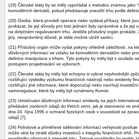
(19) Členské státy by se měly vypořádat s metodou známou jako "fro
komoditních derivátů, pokud představuje zneužití trhu podle defini
(20) Osoba, která provádí operace nebo vydává příkazy, které js
prokázat, že její důvody pro toto jednání byly oprávněné a že její
na dotyčném regulovaném trhu. Jestliže příslušný orgán prokáže, ž
jiný, neoprávněný důvod, je stále možné uložit sankci.
(21) Příslušný orgán může vydat pokyny ohledně záležitostí, na kte
důvěrných informací ve vztahu ke komoditním derivátům nebo prov
definice manipulace s trhem. Tyto pokyny by měly být v souladu se
postupem projednávání ve výborech.
(22) Členské státy by měly být schopny si vybrat nejvhodnější zp
rozšiřující výsledky výzkumu finančních nástrojů nebo emitenty fi
rozšiřující jiné informace, které doporučují nebo navrhují investi
samoregulace, které by měly být oznámeny Komisi.
(23) Umisťování důvěrných informací emitenty na jejich internetové
předávání osobních údajů do třetích zemí, jak je stanoveno ve s
dne 24. října 1995 o ochraně fyzických osob v souvislosti se zpr
údajů [7].
(24) Pohotové a přiměřené sdělování informací veřejnosti posiluje 
může vést ke ztrátě důvěry investorů v integritu finančních trhů. 
prostředky přispívat k integritě trhu. Takové prostředky by mohly