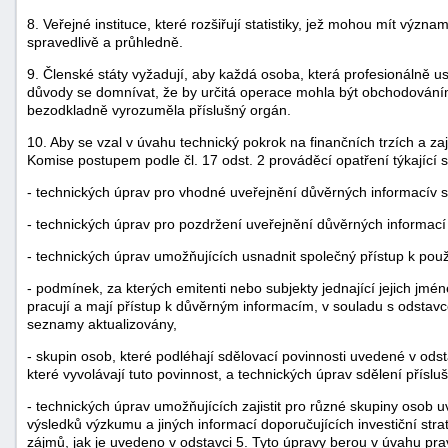
8. Veřejné instituce, které rozšiřují statistiky, jež mohou mít významný
spravedlivě a průhledně.
9. Členské státy vyžadují, aby každá osoba, která profesionálně u
důvody se domnívat, že by určitá operace mohla být obchodován
bezodkladně vyrozuměla příslušný orgán.
10. Aby se vzal v úvahu technický pokrok na finančních trzích a zaj
Komise postupem podle čl. 17 odst. 2 prováděcí opatření týkající 
- technických úprav pro vhodné uveřejnění důvěrných informacív s
- technických úprav pro pozdržení uveřejnění důvěrných informací
- technických úprav umožňujících usnadnit společný přístup k použ
- podmínek, za kterých emitenti nebo subjekty jednající jejich jm
pracují a mají přístup k důvěrným informacím, v souladu s odstavc
seznamy aktualizovány,
- skupin osob, které podléhají sdělovací povinnosti uvedené v odstav
které vyvolávají tuto povinnost, a technických úprav sdělení přísl
- technických úprav umožňujících zajistit pro různé skupiny osob 
výsledků výzkumu a jiných informací doporučujících investiční str
zájmů, jak je uvedeno v odstavci 5. Tyto úpravy berou v úvahu prav