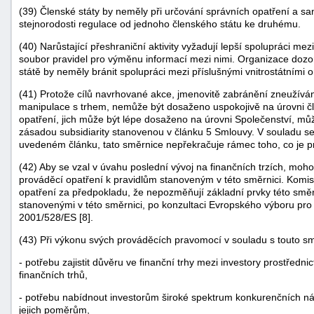
(39) Členské státy by neměly při určování správních opatření a san
stejnorodosti regulace od jednoho členského státu ke druhému.
(40) Narůstající přeshraniční aktivity vyžadují lepší spolupráci mez
soubor pravidel pro výměnu informací mezi nimi. Organizace doz
státě by neměly bránit spolupráci mezi příslušnými vnitrostátními 
(41) Protože cílů navrhované akce, jmenovitě zabránění zneužív
manipulace s trhem, nemůže být dosaženo uspokojivě na úrovni čl
opatření, jich může být lépe dosaženo na úrovni Společenství, mů
zásadou subsidiarity stanovenou v článku 5 Smlouvy. V souladu se 
uvedeném článku, tato směrnice nepřekračuje rámec toho, co je pr
(42) Aby se vzal v úvahu poslední vývoj na finančních trzích, mo
prováděcí opatření k pravidlům stanoveným v této směrnici. Komi
opatření za předpokladu, že nepozměňují základní prvky této smě
stanovenými v této směrnici, po konzultaci Evropského výboru pr
2001/528/ES [8].
(43) Při výkonu svých prováděcích pravomocí v souladu s touto s
- potřebu zajistit důvěru ve finanční trhy mezi investory prostřed
finančních trhů,
- potřebu nabídnout investorům široké spektrum konkurenčních ná
jejich poměrům,