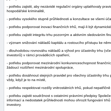
- potřebu zajistit, aby nezávislé regulační orgány uplatňovaly prav
hospodářské kriminalitě,
- potřebu vysokého stupně průhlednosti a konzultace se všemi úč
- potřebu podporovat inovaci finančních trhů, mají-li být dynamick
- potřebu zajistit integritu trhu pozorným a aktivním sledováním fin
- význam snižování nákladů kapitálu a rostoucího přístupu ke něm
- dlouhodobou rovnováhu nákladů a výhod pro účastníky trhu (vče
investorů) v rámci prováděcích opatření,
- potřebu podporovat mezinárodní konkurenceschopnost finančních
žádoucí rozšíření mezinárodní spolupráce,
- potřebu dosáhnout stejných pravidel pro všechny účastníky trhu 
vždy, když je to na místě,
- potřebu respektovat rozdíly vnitrostátních trhů, pokud nepatřičn
- potřebu zajistit soudržnost s ostatními právními předpisy Společe
informací a nedostatek průhlednosti mohou ohrozit fungování trhů
investory.