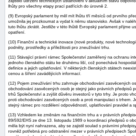
zajistilo udržení technických ustanovení v aktuálním stavu odpovída
lhůty pro všechny etapy prací patřících do úrovně 2.
(9) Evropský parlament by měl mít lhůtu tří měsíců od prvního př
umožnila jej prozkoumat a vydat k němu stanovisko. Avšak v nal
tuto lhůtu zkrátit. Jestliže v této lhůtě Evropský parlament přij
opatření.
(10) Finanční a technické inovace (nové produkty, nové technologie, 
podněty, prostředky a příležitosti pro zneužívání trhu.
-
(11) Stávající právní rámec Společenství zaměřený na ochranu int
náhrady
jednoho členského státu ke druhému liší, což ponechává hospodářsk
definice a jejich uplatňování. V některých členských státech neexi
cenou a šíření zavádějících informací.
(12) Pojem zneužívání trhu zahrnuje obchodování zasvěcených osob
obchodování zasvěcených osob je stejný jako právních předpisů proti
trhů Společenství a zvýšit důvěru investorů v tyto trhy. Je proto v
proti obchodování zasvěcených osob a proti manipulaci s trhem. J
stejný rámec pro rozdělení odpovědností, uplatňování pravidel a s
(13) Vzhledem ke změnám na finančním trhu a v právních předpise
89/592/EHS ze dne 13. listopadu 1989 o koordinaci předpisů o ob
měla být nyní nahrazena, aby se zajistil soulad s právními předpis
rovněž potřebná pro odstranění mezer v právních předpisech Spole