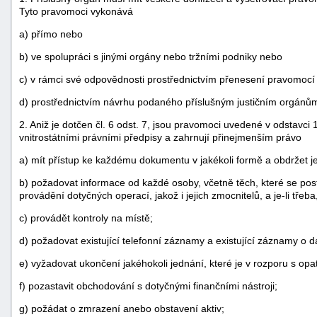
Tyto pravomoci vykonává
a) přímo nebo
b) ve spolupráci s jinými orgány nebo tržními podniky nebo
c) v rámci své odpovědnosti prostřednictvím přenesení pravomocí 
d) prostřednictvím návrhu podaného příslušným justičním orgánů
2. Aniž je dotčen čl. 6 odst. 7, jsou pravomoci uvedené v odstavci
vnitrostátními právními předpisy a zahrnují přinejmenším právo
a) mít přístup ke každému dokumentu v jakékoli formě a obdržet je
b) požadovat informace od každé osoby, včetně těch, které se pos
provádění dotyčných operací, jakož i jejich zmocnitelů, a je-li tře
c) provádět kontroly na místě;
d) požadovat existující telefonní záznamy a existující záznamy o 
e) vyžadovat ukončení jakéhokoli jednání, které je v rozporu s opa
f) pozastavit obchodování s dotyčnými finančními nástroji;
g) požádat o zmrazení anebo obstavení aktiv;