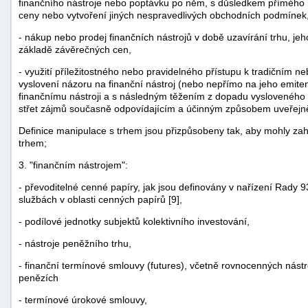
finančního nástroje nebo poptávku po něm, s důsledkem přímého
ceny nebo vytvoření jiných nespravedlivých obchodních podmínek
- nákup nebo prodej finančních nástrojů v době uzavírání trhu, je
základě závěrečných cen,
- využití příležitostného nebo pravidelného přístupu k tradičním 
vyslovení názoru na finanční nástroj (nebo nepřímo na jeho emite
finančnímu nástroji a s následným těžením z dopadu vysloveného n
střet zájmů současně odpovídajícím a účinným způsobem uveřejn
Definice manipulace s trhem jsou přizpůsobeny tak, aby mohly zahr
trhem;
3. "finančním nástrojem":
- převoditelné cenné papíry, jak jsou definovány v nařízení Rady 
službách v oblasti cenných papírů [9],
- podílové jednotky subjektů kolektivního investování,
- nástroje peněžního trhu,
- finanční termínové smlouvy (futures), včetně rovnocenných nástr
penězích
- termínové úrokové smlouvy,