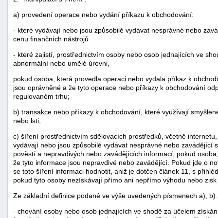
a) provedení operace nebo vydání příkazu k obchodování:
- které vydávají nebo jsou způsobilé vydávat nesprávné nebo zavá
cenu finančních nástrojů
- které zajistí, prostřednictvím osoby nebo osob jednajících ve sh
abnormální nebo umělé úrovni,
pokud osoba, která provedla operaci nebo vydala příkaz k obchodo
jsou oprávněné a že tyto operace nebo příkazy k obchodování o
regulovaném trhu;
b) transakce nebo příkazy k obchodování, které využívají smyšlen
nebo lsti;
c) šíření prostřednictvím sdělovacích prostředků, včetně internetu,
vydávají nebo jsou způsobilé vydávat nesprávné nebo zavádějící sig
pověstí a nepravdivých nebo zavádějících informací, pokud osoba, 
že tyto informace jsou nepravdivé nebo zavádějící. Pokud jde o no
se toto šíření informaci hodnotit, aniž je dotčen článek 11, s přihléd
pokud tyto osoby nezískávají přímo ani nepřímo výhodu nebo zisk 
Ze základní definice podané ve výše uvedených písmenech a), b) a 
- chování osoby nebo osob jednajících ve shodě za účelem získán