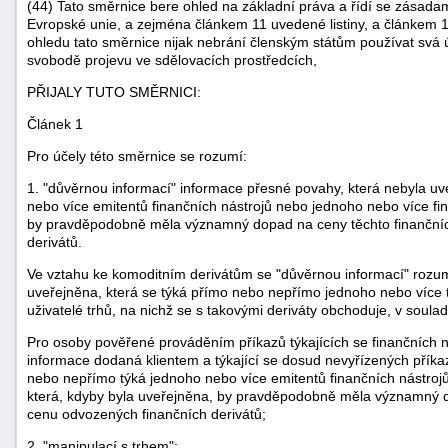
(44) Tato směrnice bere ohled na základní práva a řídí se zásad
Evropské unie, a zejména článkem 11 uvedené listiny, a článkem 
ohledu tato směrnice nijak nebrání členským státům používat svá ú
svobodě projevu ve sdělovacích prostředcích,
PŘIJALY TUTO SMĚRNICI:
Článek 1
Pro účely této směrnice se rozumí:
1. "důvěrnou informací" informace přesné povahy, která nebyla uv
nebo více emitentů finančních nástrojů nebo jednoho nebo více fin
by pravděpodobně měla významný dopad na ceny těchto finančníc
derivátů.
Ve vztahu ke komoditním derivátům se "důvěrnou informací" rozum
uveřejněna, která se týká přímo nebo nepřímo jednoho nebo více t
uživatelé trhů, na nichž se s takovými deriváty obchoduje, v soula
Pro osoby pověřené prováděním příkazů týkajících se finančních n
informace dodaná klientem a týkající se dosud nevyřízených příkaz
nebo nepřímo týká jednoho nebo více emitentů finančních nástrojů
která, kdyby byla uveřejněna, by pravděpodobně měla významný d
cenu odvozených finančních derivátů;
2. "manipulací s trhem":