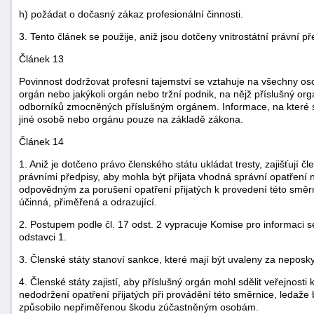
h) požádat o dočasný zákaz profesionální činnosti.
3. Tento článek se použije, aniž jsou dotčeny vnitrostátní právní p
Článek 13
Povinnost dodržovat profesní tajemství se vztahuje na všechny oso
orgán nebo jakýkoli orgán nebo tržní podnik, na nějž příslušný or
odborníků zmocněných příslušným orgánem. Informace, na které se
jiné osobě nebo orgánu pouze na základě zákona.
Článek 14
1. Aniž je dotčeno právo členského státu ukládat tresty, zajišťují č
právními předpisy, aby mohla být přijata vhodná správní opatření
odpovědným za porušení opatření přijatých k provedení této směrnic
účinná, přiměřená a odrazující.
2. Postupem podle čl. 17 odst. 2 vypracuje Komise pro informaci
odstavci 1.
3. Členské státy stanoví sankce, které mají být uvaleny za neposky
4. Členské státy zajistí, aby příslušný orgán mohl sdělit veřejnost
nedodržení opatření přijatých při provádění této směrnice, ledaže 
způsobilo nepřiměřenou škodu zúčastněným osobám.