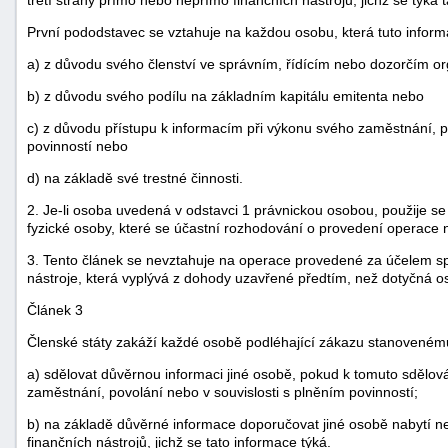
První pododstavec se vztahuje na každou osobu, která tuto informa
a) z důvodu svého členství ve správním, řídícím nebo dozorčím o
b) z důvodu svého podílu na základním kapitálu emitenta nebo
c) z důvodu přístupu k informacím při výkonu svého zaměstnání, p
povinností nebo
d) na základě své trestné činnosti.
2. Je-li osoba uvedená v odstavci 1 právnickou osobou, použije 
fyzické osoby, které se účastní rozhodování o provedení operace 
3. Tento článek se nevztahuje na operace provedené za účelem spl
nástroje, která vyplývá z dohody uzavřené předtím, než dotyčná o
Článek 3
Členské státy zakáží každé osobě podléhající zákazu stanovenému
a) sdělovat důvěrnou informaci jiné osobě, pokud k tomuto sdělov
zaměstnání, povolání nebo v souvislosti s plněním povinností;
b) na základě důvěrné informace doporučovat jiné osobě nabytí nebo
finančních nástrojů, jichž se tato informace týká.