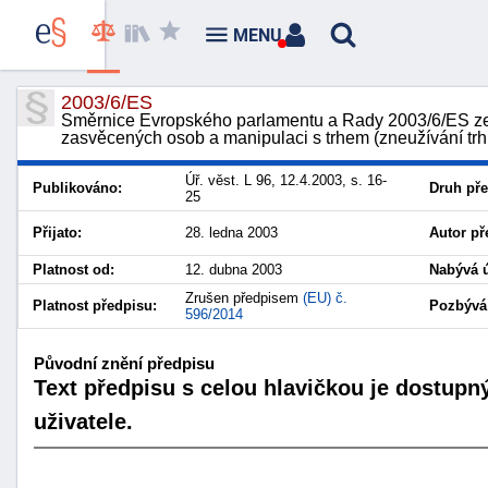
MENU
2003/6/ES
Směrnice Evropského parlamentu a Rady 2003/6/ES ze
zasvěcených osob a manipulaci s trhem (zneužívání trh
Úř. věst. L 96, 12.4.2003, s. 16-
Publikováno:
Druh pře
25
Přijato:
28. ledna 2003
Autor př
Platnost od:
12. dubna 2003
Nabývá ú
Zrušen předpisem
(EU) č.
Platnost předpisu:
Pozbývá 
596/2014
Původní znění předpisu
Text předpisu s celou hlavičkou je dostupn
uživatele.