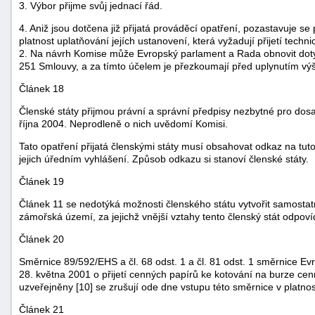
3. Výbor přijme svůj jednací řád.
4. Aniž jsou dotčena již přijatá prováděcí opatření, pozastavuje se 
platnost uplatňování jejích ustanovení, která vyžadují přijetí tech
2. Na návrh Komise může Evropský parlament a Rada obnovit do
251 Smlouvy, a za tímto účelem je přezkoumají před uplynutím vý
Článek 18
Členské státy přijmou právní a správní předpisy nezbytné pro dosa
října 2004. Neprodleně o nich uvědomí Komisi.
Tato opatření přijatá členskými státy musí obsahovat odkaz na tut
jejich úředním vyhlášení. Způsob odkazu si stanoví členské státy.
Článek 19
Článek 11 se nedotýká možnosti členského státu vytvořit samosta
zámořská území, za jejichž vnější vztahy tento členský stát odpoví
Článek 20
Směrnice 89/592/EHS a čl. 68 odst. 1 a čl. 81 odst. 1 směrnice 
28. května 2001 o přijetí cenných papírů ke kotování na burze cen
uzveřejněny [10] se zrušují ode dne vstupu této směrnice v platnos
Článek 21