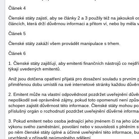
Článek 4
Členské státy zajistí, aby se články 2 a 3 použily též na jakoukol
článcích, která drží důvěrnou informaci a přitom ví, nebo by měla 
Článek 5
Členské státy zakáží všem provádět manipulace s trhem.
Článek 6
1. Členské státy zajišťují, aby emitenti finančních nástrojů co nejd
týkají uvedených emitentů.
Aniž jsou dotčena opatření přijatá pro dosažení souladu s prvním p
přiměřenou dobu umístili na své internetové stránky každou důvěrn
2. Emitent může na vlastní odpovědnost pozdržet uveřejnění důvě
nepoškodil své oprávněné zájmy, pokud toto opomenutí není způsob
schopen zajistit důvěrnost této informace. Členské státy mohou p
příslušný orgán o rozhodnutí pozdržet uveřejnění důvěrné informa
3. Pokud emitent nebo osoba jednající jeho jménem či na jeho úče
výkonu svého zaměstnání, povolání nebo v souvislosti s plněním sv
po něm členské státy úplné a účinné uveřejnění této informace, 
urychleně v případě neúmyslného sdělení.