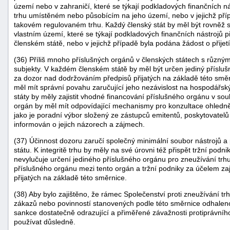
území nebo v zahraničí, které se týkají podkladových finančních 
trhu umístěném nebo působícím na jeho území, nebo v jejichž příp
takovém regulovaném trhu. Každý členský stát by měl být rovněž 
vlastním území, které se týkají podkladových finančních nástrojů 
členském státě, nebo v jejichž případě byla podána žádost o přij
(36) Příliš mnoho příslušných orgánů v členských státech s růz
subjekty. V každém členském státě by měl být určen jediný příslu
za dozor nad dodržováním předpisů přijatých na základě této směr
měl mít správní povahu zaručující jeho nezávislost na hospodářský
státy by měly zajistit vhodné financování příslušného orgánu v sou
orgán by měl mít odpovídající mechanismy pro konzultace ohledně
jako je poradní výbor složený ze zástupců emitentů, poskytovatelů 
informován o jejich názorech a zájmech.
(37) Účinnost dozoru zaručí společný minimální soubor nástrojů 
státu. K integritě trhu by měly na své úrovni též přispět tržní pod
nevylučuje určení jediného příslušného orgánu pro zneužívání tr
příslušného orgánu mezi tento orgán a tržní podniky za účelem zaj
přijatých na základě této směrnice.
(38) Aby bylo zajištěno, že rámec Společenství proti zneužívání tr
zákazů nebo povinností stanovených podle této směrnice odhaleno
sankce dostatečně odrazující a přiměřené závažnosti protiprávní
používat důsledně.