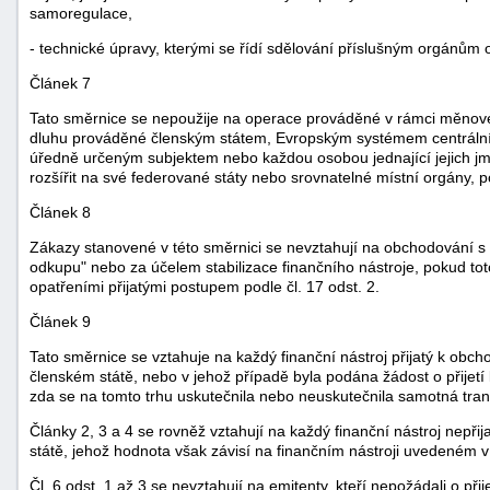
samoregulace,
- technické úpravy, kterými se řídí sdělování příslušným orgánům
Článek 7
Tato směrnice se nepoužije na operace prováděné v rámci měnové
dluhu prováděné členským státem, Evropským systémem centrální
úředně určeným subjektem nebo každou osobou jednající jejich j
rozšířit na své federované státy nebo srovnatelné místní orgány, p
Článek 8
Zákazy stanovené v této směrnici se nevztahují na obchodování s
odkupu" nebo za účelem stabilizace finančního nástroje, pokud t
opatřeními přijatými postupem podle čl. 17 odst. 2.
Článek 9
Tato směrnice se vztahuje na každý finanční nástroj přijatý k ob
členském státě, nebo v jehož případě byla podána žádost o přijetí
zda se na tomto trhu uskutečnila nebo neuskutečnila samotná tra
Články 2, 3 a 4 se rovněž vztahují na každý finanční nástroj nepř
státě, jehož hodnota však závisí na finančním nástroji uvedeném v
Čl. 6 odst. 1 až 3 se nevztahují na emitenty, kteří nepožádali o př