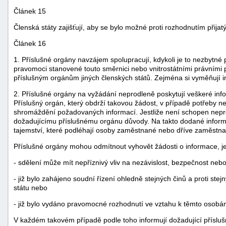
Článek 15
Členská státy zajišťují, aby se bylo možné proti rozhodnutím přij
Článek 16
1. Příslušné orgány navzájem spolupracují, kdykoli je to nezbytné p
pravomoci stanovené touto směrnici nebo vnitrostátními právními 
příslušným orgánům jiných členských států. Zejména si vyměňují in
2. Příslušné orgány na vyžádání neprodleně poskytují veškeré inf
Příslušný orgán, který obdrží takovou žádost, v případě potřeby n
shromáždění požadovaných informací. Jestliže není schopen nepr
dožadujícímu příslušnému orgánu důvody. Na takto dodané inform
tajemství, které podléhají osoby zaměstnané nebo dříve zaměstna
Příslušné orgány mohou odmítnout vyhovět žádosti o informace, je
- sdělení může mít nepříznivý vliv na nezávislost, bezpečnost ne
- již bylo zahájeno soudní řízení ohledně stejných činů a proti 
státu nebo
- již bylo vydáno pravomocné rozhodnutí ve vztahu k těmto osobá
V každém takovém případě podle toho informují dožadující přísluš