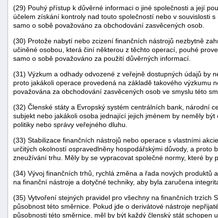
(29) Pouhý přístup k důvěrné informaci o jiné společnosti a její pou
účelem získání kontroly nad touto společností nebo v souvislosti s
samo o sobě považováno za obchodování zasvěcených osob.
(30) Protože nabytí nebo zcizení finančních nástrojů nezbytně zah
učiněné osobou, která činí některou z těchto operací, pouhé prov
samo o sobě považováno za použití důvěrných informací.
(31) Výzkum a odhady odvozené z veřejně dostupných údajů by n
proto jakákoli operace provedená na základě takového výzkumu 
považována za obchodování zasvěcených osob ve smyslu této sm
(32) Členské státy a Evropský systém centrálních bank, národní ce
subjekt nebo jakákoli osoba jednající jejich jménem by neměly bý
politiky nebo správy veřejného dluhu.
(33) Stabilizace finančních nástrojů nebo operace s vlastními ak
určitých okolností ospravedlněny hospodářskými důvody, a proto
zneužívání trhu. Měly by se vypracovat společné normy, které by p
(34) Vývoj finančních trhů, rychlá změna a řada nových produktů a
na finanční nástroje a dotyčné techniky, aby byla zaručena integrit
(35) Vytvoření stejných pravidel pro všechny na finančních trzích
působnost této směrnice. Pokud jde o derivátové nástroje nepřijaté
působnosti této směrnice, měl by být každý členský stát schopen 