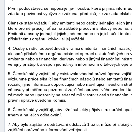
První pododstavec se nepoužije, je-li osoba, která přijímá informa
zda tato povinnost vyplývá ze zákona, předpisů, ze zakladatelské
Členské státy vyžadují, aby emitenti nebo osoby jednající jejich 
které pro ně pracují, ať už na základě pracovní smlouvy nebo ne, 
Emitenti a osoby jednající jejich jménem nebo na jejich účet tento 
příslušnému orgánu, kdykoli si jej vyžádá.
4. Osoby s řídící odpovědností v rámci emitenta finančních nástro
alespoň příslušnému orgánu existenci operací uskutečněných na v
emitenta nebo s finančními deriváty nebo s jinými finančními nástroj
veřejný přístup k alespoň jednotlivým informacím o takových opera
5. Členské státy zajistí, aby existovala vhodná právní úprava zajišť
výzkumné práce týkající se finančních nástrojů nebo emitentů fina
rozšiřují jiné informace doporučující nebo navrhující investiční str
věnovaly přiměřenou pozornost zajištění spravedlivého uvedení ta
zájmech nebo upozornily na střet zájmů v souvislosti s finančními ná
právní úpravě uvědomí Komisi.
6. Členské státy zajišťují, aby tržní subjekty přijaly strukturální
trhem a na jejich odhalování.
7. Aby bylo zajištěno dodržování odstavců 1 až 5, může příslušný 
zajištění správného informování veřejnosti.