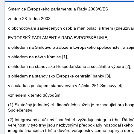
Směrnice Evropského parlamentu a Rady 2003/6/ES
ze dne 28. ledna 2003
o obchodování zasvěcených osob a manipulaci s trhem (zneužíván
EVROPSKÝ PARLAMENT A RADA EVROPSKÉ UNIE,
s ohledem na Smlouvu o založení Evropského společenství, a zej
s ohledem na návrh Komise [1],
s ohledem na stanovisko Hospodářského a sociálního výboru [2],
s ohledem na stanovisko Evropské centrální banky [3],
náhrady
v souladu s postupem stanoveným v článku 251 Smlouvy [4],
škody
vzhledem k těmto důvodům:
(1) Skutečný jednotný trh finančních služeb je rozhodující pro hosp
Společenství.
(2) Integrovaný a účinný finanční trh vyžaduje integritu trhu. Řád
veřejnosti v tyto trhy jsou nezbytnými předpoklady hospodářského 
integritu finančních trhů a důvěru veřejnosti v cenné papíry a deriv