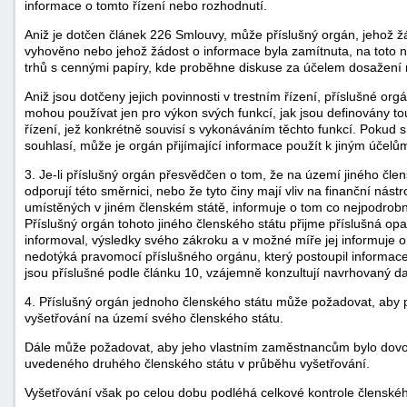
informace o tomto řízení nebo rozhodnutí.
Aniž je dotčen článek 226 Smlouvy, může příslušný orgán, jehož ž
vyhověno nebo jehož žádost o informace byla zamítnuta, na toto 
trhů s cennými papíry, kde proběhne diskuse za účelem dosažení 
Aniž jsou dotčeny jejich povinnosti v trestním řízení, příslušné orgá
mohou používat jen pro výkon svých funkcí, jak jsou definovány t
řízení, jež konkrétně souvisí s vykonáváním těchto funkcí. Pokud s
souhlasí, může je orgán přijímající informace použít k jiným účel
3. Je-li příslušný orgán přesvědčen o tom, že na území jiného čle
odporují této směrnici, nebo že tyto činy mají vliv na finanční nás
umístěných v jiném členském státě, informuje o tom co nejpodrobn
Příslušný orgán tohoto jiného členského státu přijme příslušná opat
informoval, výsledky svého zákroku a v možné míře jej informuje o
nedotýká pravomocí příslušného orgánu, který postoupil informace
jsou příslušné podle článku 10, vzájemně konzultují navrhovaný dal
4. Příslušný orgán jednoho členského státu může požadovat, aby p
vyšetřování na území svého členského státu.
Dále může požadovat, aby jeho vlastním zaměstnancům bylo dovo
uvedeného druhého členského státu v průběhu vyšetřování.
Vyšetřování však po celou dobu podléhá celkové kontrole členskéh