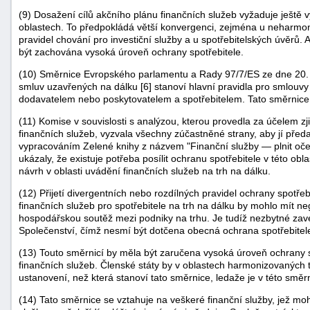
(9) Dosažení cílů akčního plánu finančních služeb vyžaduje ještě 
oblastech. To předpokládá větší konvergenci, zejména u neharmon
pravidel chování pro investiční služby a u spotřebitelských úvěr
být zachována vysoká úroveň ochrany spotřebitele.
(10) Směrnice Evropského parlamentu a Rady 97/7/ES ze dne 20. 
smluv uzavřených na dálku [6] stanoví hlavní pravidla pro smlouv
dodavatelem nebo poskytovatelem a spotřebitelem. Tato směrnice 
-
(11) Komise v souvislosti s analýzou, kterou provedla za účelem zji
finančních služeb, vyzvala všechny zúčastněné strany, aby jí předa
náhrady
vypracováním Zelené knihy z názvem "Finanční služby — plnit očeká
ukázaly, že existuje potřeba posílit ochranu spotřebitele v této obla
návrh v oblasti uvádění finančních služeb na trh na dálku.
(12) Přijetí divergentních nebo rozdílných pravidel ochrany spotřeb
finančních služeb pro spotřebitele na trh na dálku by mohlo mít ne
hospodářskou soutěž mezi podniky na trhu. Je tudíž nezbytné zavés
Společenství, čímž nesmí být dotčena obecná ochrana spotřebitele
(13) Touto směrnicí by měla být zaručena vysoká úroveň ochrany s
finančních služeb. Členské státy by v oblastech harmonizovaných t
ustanovení, než která stanoví tato směrnice, ledaže je v této směr
(14) Tato směrnice se vztahuje na veškeré finanční služby, jež mo