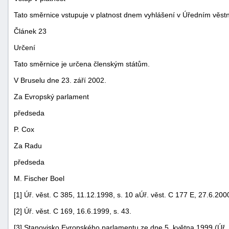
Tato směrnice vstupuje v platnost dnem vyhlášení v Úředním věst
Článek 23
Určení
Tato směrnice je určena členským státům.
V Bruselu dne 23. září 2002.
Za Evropský parlament
předseda
P. Cox
Za Radu
předseda
M. Fischer Boel
[1] Úř. věst. C 385, 11.12.1998, s. 10 aÚř. věst. C 177 E, 27.6.2000
[2] Úř. věst. C 169, 16.6.1999, s. 43.
[3] Stanovisko Evropského parlamentu ze dne 5. května 1999 (Úř. v