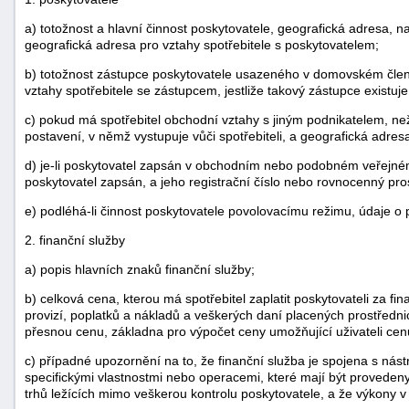
a) totožnost a hlavní činnost poskytovatele, geografická adresa, na
geografická adresa pro vztahy spotřebitele s poskytovatelem;
b) totožnost zástupce poskytovatele usazeného v domovském člens
vztahy spotřebitele se zástupcem, jestliže takový zástupce existuje
c) pokud má spotřebitel obchodní vztahy s jiným podnikatelem, než 
postavení, v němž vystupuje vůči spotřebiteli, a geografická adres
d) je-li poskytovatel zapsán v obchodním nebo podobném veřejném r
poskytovatel zapsán, a jeho registrační číslo nebo rovnocenný prost
e) podléhá-li činnost poskytovatele povolovacímu režimu, údaje o
2. finanční služby
a) popis hlavních znaků finanční služby;
b) celková cena, kterou má spotřebitel zaplatit poskytovateli za fi
provizí, poplatků a nákladů a veškerých daní placených prostředni
přesnou cenu, základna pro výpočet ceny umožňující uživateli cenu
c) případné upozornění na to, že finanční služba je spojena s nástro
specifickými vlastnostmi nebo operacemi, které mají být provedeny,
trhů ležících mimo veškerou kontrolu poskytovatele, a že výkony v