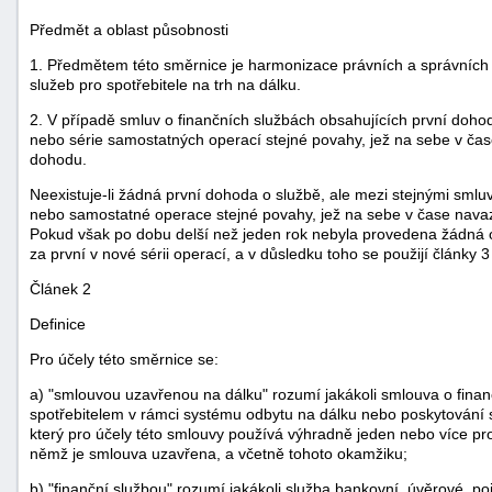
Předmět a oblast působnosti
1. Předmětem této směrnice je harmonizace právních a správních 
služeb pro spotřebitele na trh na dálku.
2. V případě smluv o finančních službách obsahujících první doho
nebo série samostatných operací stejné povahy, jež na sebe v čase
dohodu.
Neexistuje-li žádná první dohoda o službě, ale mezi stejnými sml
nebo samostatné operace stejné povahy, jež na sebe v čase navazuj
Pokud však po dobu delší než jeden rok nebyla provedena žádná o
za první v nové sérii operací, a v důsledku toho se použijí články 3
Článek 2
Definice
Pro účely této směrnice se:
a) "smlouvou uzavřenou na dálku" rozumí jakákoli smlouva o fina
spotřebitelem v rámci systému odbytu na dálku nebo poskytování
který pro účely této smlouvy používá výhradně jeden nebo více p
němž je smlouva uzavřena, a včetně tohoto okamžiku;
b) "finanční službou" rozumí jakákoli služba bankovní, úvěrové, po