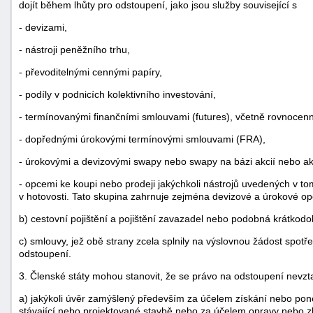
dojít během lhůty pro odstoupení, jako jsou služby související s
- devizami,
- nástroji peněžního trhu,
- převoditelnými cennými papíry,
- podíly v podnicích kolektivního investování,
- termínovanými finančními smlouvami (futures), včetně rovnocenn
- dopřednými úrokovými termínovými smlouvami (FRA),
- úrokovými a devizovými swapy nebo swapy na bázi akcií nebo ak
- opcemi ke koupi nebo prodeji jakýchkoli nástrojů uvedených v t
v hotovosti. Tato skupina zahrnuje zejména devizové a úrokové op
b) cestovní pojištění a pojištění zavazadel nebo podobná krátkodob
c) smlouvy, jež obě strany zcela splnily na výslovnou žádost spotřeb
odstoupení.
3. Členské státy mohou stanovit, že se právo na odstoupení nevzt
a) jakýkoli úvěr zamýšlený především za účelem získání nebo pone
stávající nebo projektované stavbě nebo za účelem opravy nebo 