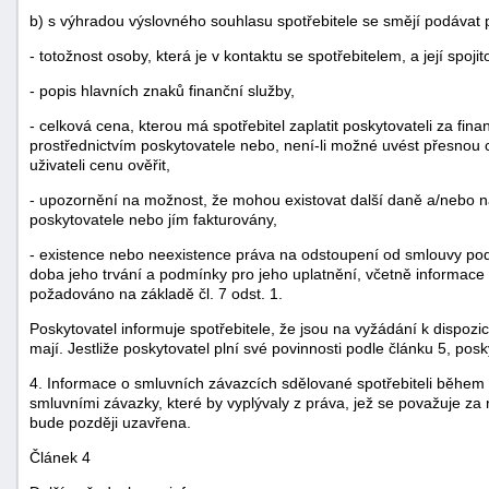
b) s výhradou výslovného souhlasu spotřebitele se smějí podávat 
- totožnost osoby, která je v kontaktu se spotřebitelem, a její spoji
- popis hlavních znaků finanční služby,
- celková cena, kterou má spotřebitel zaplatit poskytovateli za fi
prostřednictvím poskytovatele nebo, není-li možné uvést přesnou
uživateli cenu ověřit,
- upozornění na možnost, že mohou existovat další daně a/nebo ná
poskytovatele nebo jím fakturovány,
- existence nebo neexistence práva na odstoupení od smlouvy podle
doba jeho trvání a podmínky pro jeho uplatnění, včetně informace o
požadováno na základě čl. 7 odst. 1.
Poskytovatel informuje spotřebitele, že jsou na vyžádání k dispozi
mají. Jestliže poskytovatel plní své povinnosti podle článku 5, po
4. Informace o smluvních závazcích sdělované spotřebiteli během
smluvními závazky, které by vyplývaly z práva, jež se považuje z
bude později uzavřena.
Článek 4