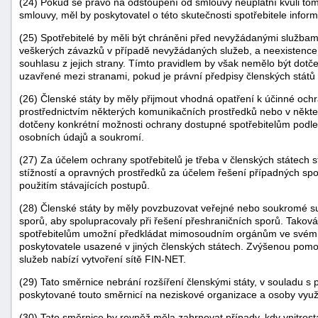
(24) Pokud se právo na odstoupení od smlouvy neuplatní kvůli tomu
smlouvy, měl by poskytovatel o této skutečnosti spotřebitele inform
(25) Spotřebitelé by měli být chráněni před nevyžádanými službami
veškerých závazků v případě nevyžádaných služeb, a neexistence 
souhlasu z jejich strany. Tímto pravidlem by však nemělo být dot
uzavřené mezi stranami, pokud je právní předpisy členských států 
(26) Členské státy by měly přijmout vhodná opatření k účinné ochran
prostřednictvím některých komunikačních prostředků nebo v někte
dotčeny konkrétní možnosti ochrany dostupné spotřebitelům podle
osobních údajů a soukromí.
(27) Za účelem ochrany spotřebitelů je třeba v členských státech 
stížností a opravných prostředků za účelem řešení případných spor
použitím stávajících postupů.
(28) Členské státy by měly povzbuzovat veřejné nebo soukromé s
sporů, aby spolupracovaly při řešení přeshraničních sporů. Tako
spotřebitelům umožní předkládat mimosoudním orgánům ve svém 
poskytovatele usazené v jiných členských státech. Zvýšenou pomoc
služeb nabízí vytvoření sítě FIN-NET.
(29) Tato směrnice nebrání rozšíření členskými státy, v souladu s
poskytované touto směrnicí na neziskové organizace a osoby využíva
(30) Tato směrnice by rovněž měla zahrnovat případy, kdy vnitrost