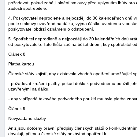
požadovat, pokud zahájil plnění smlouvy před uplynutím lhůty pro 
žádosti spotřebitele.
4. Poskytovatel neprodleně a nejpozději do 30 kalendářních dnů vrát
podle smlouvy uzavřené na dálku, vyjma částku uvedenou v odstav
poskytovatel obdrží oznámení o odstoupení.
5. Spotřebitel neprodleně a nejpozději do 30 kalendářních dnů vrát
od poskytovatele. Tato lhůta začíná běžet dnem, kdy spotřebitel 
Článek 8
Platba kartou
Členské státy zajistí, aby existovala vhodná opatření umožňující sp
- požadovat zrušení platby, pokud došlo k podvodnému použití jeho
uzavřenými na dálku,
- aby v případě takového podvodného použití mu byla platba znov
Článek 9
Nevyžádané služby
Aniž jsou dotčeny právní předpisy členských států o konkludentní
dovolují, přijmou členské státy nezbytná opatření k