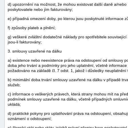
d) upozornění na možnost, že mohou existovat další daně a/nebo n
poskytovatele nebo jím fakturovány;
e) případná omezení doby, po kterou jsou poskytnuté informace zů
f) způsoby plateb a plnění;
g) veškeré zvláštní dodatečné náklady pro spotřebitele souvisejí
jsou-li fakturovány;
3. smlouvy uzavřené na dálku
a) existence nebo neexistence práva na odstoupení od smlouvy pod
doba jeho trvání a podmínky pro jeho uplatnění, včetně informace o
požadováno na základě čl. 7 odst. 1, jakož i důsledky neuplatnění 
b) minimální doba trvání smlouvy uzavřené na dálku v případě trv
služeb;
c) informace o veškerých právech, která strany mohou mít na př
podmínek smlouvy uzavřené na dálku, včetně případných smluvníc
ukládá;
d) praktické pokyny pro uplatňování práva na odstoupení, obsahuj
oznámení o odstoupení;
e) členský stát nebo státy, jejichž právní přepisy bere poskytovate