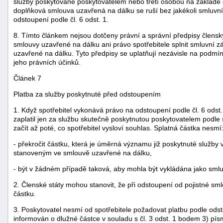
služby poskytované poskytovatelem nebo třetí osobou na základě 
doplňková smlouva uzavřená na dálku se ruší bez jakékoli smluvní 
odstoupení podle čl. 6 odst. 1.
8. Tímto článkem nejsou dotčeny právní a správní předpisy člensk
smlouvy uzavřené na dálku ani právo spotřebitele splnit smluvní
uzavřené na dálku. Tyto předpisy se uplatňují nezávisle na podmí
jeho právních účinků.
Článek 7
Platba za služby poskytnuté před odstoupením
1. Když spotřebitel vykonává právo na odstoupení podle čl. 6 od
zaplatil jen za službu skutečně poskytnutou poskytovatelem podl
začít až poté, co spotřebitel vysloví souhlas. Splatná částka nesmí
- překročit částku, která je úměrná významu již poskytnuté služb
stanoveným ve smlouvě uzavřené na dálku,
- být v žádném případě taková, aby mohla být vykládána jako smlu
2. Členské státy mohou stanovit, že při odstoupení od pojistné sml
částku.
3. Poskytovatel nesmí od spotřebitele požadovat platbu podle odst
informován o dlužné částce v souladu s čl. 3 odst. 1 bodem 3) pí