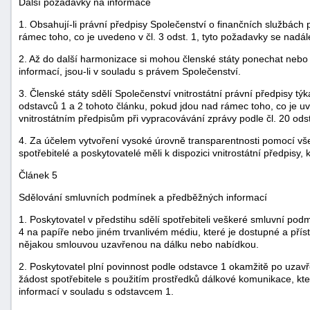
Další požadavky na informace
1. Obsahují-li právní předpisy Společenství o finančních službác
rámec toho, co je uvedeno v čl. 3 odst. 1, tyto požadavky se nadále
2. Až do další harmonizace si mohou členské státy ponechat nebo 
informací, jsou-li v souladu s právem Společenství.
3. Členské státy sdělí Společenství vnitrostátní právní předpisy 
odstavců 1 a 2 tohoto článku, pokud jdou nad rámec toho, co je uv
vnitrostátním předpisům při vypracovávání zprávy podle čl. 20 odst
4. Za účelem vytvoření vysoké úrovně transparentnosti pomocí vše
spotřebitelé a poskytovatelé měli k dispozici vnitrostátní předpisy, k
Článek 5
Sdělování smluvních podmínek a předběžných informací
1. Poskytovatel v předstihu sdělí spotřebiteli veškeré smluvní pod
4 na papíře nebo jiném trvanlivém médiu, které je dostupné a příst
nějakou smlouvou uzavřenou na dálku nebo nabídkou.
2. Poskytovatel plní povinnost podle odstavce 1 okamžitě po uzavř
žádost spotřebitele s použitím prostředků dálkové komunikace, k
informací v souladu s odstavcem 1.