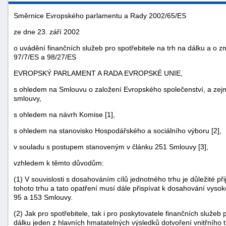
Směrnice Evropského parlamentu a Rady 2002/65/ES
ze dne 23. září 2002
o uvádění finančních služeb pro spotřebitele na trh na dálku a 
97/7/ES a 98/27/ES
EVROPSKÝ PARLAMENT A RADA EVROPSKÉ UNIE,
s ohledem na Smlouvu o založení Evropského společenství, a zejmé
smlouvy,
s ohledem na návrh Komise [1],
s ohledem na stanovisko Hospodářského a sociálního výboru [2],
náhrady
v souladu s postupem stanoveným v článku 251 Smlouvy [3],
škody
vzhledem k těmto důvodům:
(1) V souvislosti s dosahováním cílů jednotného trhu je důležité p
tohoto trhu a tato opatření musí dále přispívat k dosahování vyso
95 a 153 Smlouvy.
(2) Jak pro spotřebitele, tak i pro poskytovatele finančních služeb
dálku jeden z hlavních hmatatelných výsledků dotvoření vnitřního t