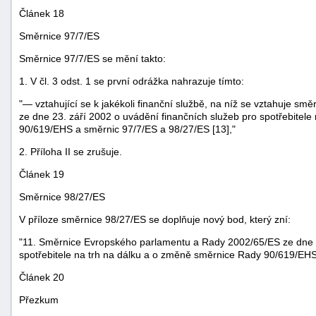
Článek 18
Směrnice 97/7/ES
Směrnice 97/7/ES se mění takto:
1. V čl. 3 odst. 1 se první odrážka nahrazuje tímto:
"— vztahující se k jakékoli finanční službě, na níž se vztahuje 
ze dne 23. září 2002 o uvádění finančních služeb pro spotřebitel
90/619/EHS a směrnic 97/7/ES a 98/27/ES [13],"
2. Příloha II se zrušuje.
Článek 19
Směrnice 98/27/ES
V příloze směrnice 98/27/ES se doplňuje nový bod, který zní:
"11. Směrnice Evropského parlamentu a Rady 2002/65/ES ze dne 2
spotřebitele na trh na dálku a o změně směrnice Rady 90/619/EHS
Článek 20
Přezkum