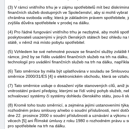
(3) V rámci vnitřního trhu je v zájmu spotřebitelů mít bez diskrim
finančních služeb dostupných ve Společenství, aby si mohli vybrat t
chráněna svoboda volby, která je základním právem spotřebitele, j
zvýšila důvěra spotřebitele v prodej na dálku.
(4) Pro řádné fungování vnitřního trhu je nezbytné, aby mohli spot
poskytovateli usazenými v jiných členských státech bez ohledu na
státě, v němž má místo pobytu spotřebitel.
(5) Vzhledem ke své nehmotné povaze se finanční služby zvláště h
rámce, jímž by se řídilo uvádění finančních služeb na trh na dálku
technologií pro uvádění finančních služeb na trh na dálku, napřík
(6) Tato směrnice by měla být uplatňována v souladu se Smlouvou
směrnice 2000/31/ES [4] o elektronickém obchodu, která se vztahu
(7) Tato směrnice usiluje o dosažení výše stanovených cílů, aniž 
vnitrostátní právní předpisy, kterými se řídí volný pohyb služeb, 
schvalovací systémy či systémy dohledu členského státu, jsou-li sl
+náhrady
(8) Kromě toho touto směrnicí, a zejména jejími ustanoveními týka
rozhodném právu smlouvy a/nebo o soudní příslušnosti, není dotč
dne 22. prosince 2000 o soudní příslušnosti a uznávání a výkonu
věcech [5] ani Římské úmluvy z roku 1980 o rozhodném právu u s
pro spotřebitele na trh na dálku.