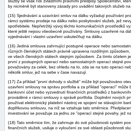
služby se však řídí zvláštními právními předpisy Společenství, kter
by nicméně být stanoveny zásady pro uvádění takových služeb na 
"náhradě
škod"
(15) Sjednávání a uzavírání smluv na dálku vyžadují používání pr
rámci systému prodeje na dálku nebo poskytování služeb, jež nev
spotřebitele. Nepřetržitý vývoj těchto komunikačních prostředků v
které ještě nejsou všeobecně používány. Smlouvy uzavřené na dál
vyjednávání i vlastní uzavření uskutečňují na dálku.
(16) Jediná smlouva zahrnující postupné operace nebo samostatn
různých členských státech právně upravena rozdílným způsobem, je
ve všech členských státech stejným způsobem. Za tímto účelem je 
první z postupných operací nebo samostatných operací stejné pov
považovány za celek, bez ohledu na to, zda se na tuto operaci neb
několik smluv, jež na sebe v čase navazují.
(17) Za příklad "první dohody o službě" může být považováno otevř
uzavření smlouvy na správu portfolia a za příklad "operací" může
bankovní účet nebo vyzvednutí finančních prostředků z bankovního
prováděné v rámci smlouvy o správě portfolia. Doplnění nových pr
používat elektronický platební nástroj ve spojení se stávajícím ba
doplňkovou smlouvu, na níž se vztahuje tato směrnice. Předplacen
investování se považuje za jednu ze "operací stejné povahy, jež n
(18) Tato směrnice tím, že zahrnuje do své působnosti systém po
finančních služeb, usiluje o vyloučení ze své oblasti působnosti s