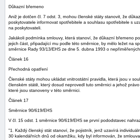
Důkazní břemeno
Aniž je dotčen čl. 7 odst. 3, mohou členské státy stanovit, že důk
poskytovatele informovat spotřebitele a souhlasu spotřebitele s u
na poskytovateli.
Jakákoli podmínka smlouvy, která stanoví, že důkazní břemeno po
jejich část, připadající mu podle této směrnice, by mělo ležet na 
směrnice Rady 93/13/EHS ze dne 5. dubna 1993 o nepřiměřených 
Článek 16
Přechodná opatření
Členské státy mohou ukládat vnitrostátní pravidla, která jsou v s
členském státě, který dosud neprovedl tuto směrnici a jehož práv
které jsou stanoveny v této směrnici.
Článek 17
Směrnice 90/619/EHS
V čl. 15 odst. 1 směrnice 90/619/EHS se první pododstavec nahraz
"1. Každý členský stát stanoví, že pojistník, jenž uzavírá individuál
30 kalendářních dnů od okamžiku, kdy byl informován, že smlouva