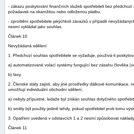
- zákazu poskytování finančních služeb spotřebiteli bez předchozí ž
požadavek na okamžitou nebo odloženou platbu,
- zproštění spotřebitele jakýchkoli závazků v případě nevyžádaný
nesmí vykládat jako souhlas.
Článek 10
Nevyžádaná sdělení
1. Předchozí souhlas spotřebitele se vyžaduje, používá-li poskytov
a) automatizované volací systémy fungující bez zásahu člověka (v
b) faxy.
2. Členské státy zajistí, aby jiné prostředky dálkové komunikace, ne
umožňují individuální obchodní sdělení,
a) nebyly přípustné, ledaže byl získán souhlas dotyčného spotřebi
b) směly být použity jedině tehdy, pokud spotřebitel proti tomu výs
3. Opatření uvedená v odstavcích 1 a 2 nesmí způsobovat náklady 
Článek 11