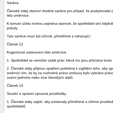
Sankce
Členské státy stanoví vhodné sankce pro případ, že poskytovatel po
této směrnice.
K tomuto účelu mohou zejména stanovit, že spotřebitel smí kdykol
pokuty.
Tyto sankce musí být účinné, přiměřené a odrazující.
Článek 12
Kogentnost ustanovení této směrnice
1. Spotřebitel se nemůže vzdát práv, která mu jsou přiznána touto 
2. Členské státy přijmou opatření potřebná k zajištění toho, aby s
směrnicí tím, že by za rozhodné právo smlouvy bylo vybráno práv
území jednoho nebo více členských států.
Článek 13
Soudní a správní opravné prostředky
1. Členské státy zajistí, aby existovaly přiměřené a účinné prostře
spotřebitelů.