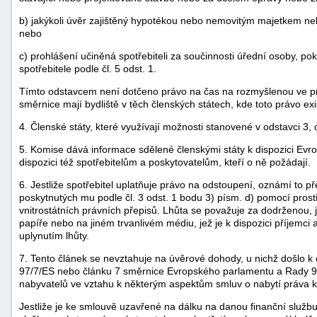
b) jakýkoli úvěr zajištěný hypotékou nebo nemovitým majetkem n
nebo
c) prohlášení učiněná spotřebiteli za součinnosti úřední osoby, p
spotřebitele podle čl. 5 odst. 1.
Tímto odstavcem není dotčeno právo na čas na rozmyšlenou ve prosp
směrnice mají bydliště v těch členských státech, kde toto právo exi
4. Členské státy, které využívají možnosti stanovené v odstavci 3
5. Komise dává informace sdělené členskými státy k dispozici Evr
dispozici též spotřebitelům a poskytovatelům, kteří o ně požádají.
6. Jestliže spotřebitel uplatňuje právo na odstoupení, oznámí to p
poskytnutých mu podle čl. 3 odst. 1 bodu 3) písm. d) pomocí pros
vnitrostátních právních přepisů. Lhůta se považuje za dodrženou, j
papíře nebo na jiném trvanlivém médiu, jež je k dispozici příjemc
uplynutím lhůty.
7. Tento článek se nevztahuje na úvěrové dohody, u nichž došlo k
97/7/ES nebo článku 7 směrnice Evropského parlamentu a Rady 94
nabyvatelů ve vztahu k některým aspektům smluv o nabytí práva k
Jestliže je ke smlouvě uzavřené na dálku na danou finanční služb