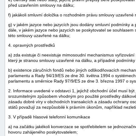
před uzavřením smlouvy na dálku;
f) jakákoli smluvní doložka o rozhodném právu smlouvy uzavřené 
g) v jakém jazyce nebo jazycích jsou dodány smluvní podmínky a
dále, v jakém jazyce nebo jazycích se poskytovatel se souhlasem 
této smlouvy uzavřené na dálku;
4. opravných prostředků
a) zda existuje či neexistuje mimosoudní mechanismus vyřizování s
který je stranou smlouvy uzavřené na dálku, a případné podmínky
b) existence záručních fondů nebo jiných odškodňovacích mecha
parlamentu a Rady 94/19/ES ze dne 30. května 1994 o systémech p
parlamentu a směrnice Rady 97/9/ES ze dne 3. března 1997 o sys
2. Informace uvedené v odstavci 1, jejichž obchodní účel musí být
srozumitelným způsobem vhodným pro použité prostředky dálkov
zásadu dobré víry v obchodních transakcích a zásadu ochrany oso
států považují za nezpůsobilé k právním úkonům, například nezleti
3. V případě hlasové telefonní komunikace
a) na začátku jakékoli konverzace se spotřebitelem se jednoznačn
hovoru zahájeného poskytovatelem;