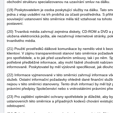
obchodní strukturu specializovanou na uzavírání smluv na dálku.
(19) Poskytovatelem je osoba poskytující služby na dálku. Tato s
jedna z etap uvádění na trh probíhá za účasti prostředníka. S přih
související ustanovení této směrnice měla též vztahovat na tohoto
postavení.
(20) Trvanlivá média zahrnují zejména diskety, CD-ROM a DVD a p
uložena elektronická pošta, ale nezahrnují internetové stránky, pok
trvanlivého média.
(21) Použití prostředků dálkové komunikace by nemělo vést k b
klientovi. V zájmu transparentnosti stanoví tato směrnice požadavk
pro spotřebitele, a to jak před uzavřením smlouvy, tak i po něm. 
potřebné předběžné informace, aby mohl řádně zhodnotit nabízeno
informovaně. Poskytovatel by měl výslovně specifikovat, jak dlou
(22) Informace vyjmenované v této směrnici zahrnují informace vš
služeb. Ostatní informační požadavky ohledně dané finanční služby
nejsou v této směrnici stanoveny. Tento druh informací by měl být
právními předpisy Společenství nebo s vnitrostátními právními pře
(23) Pro zajištění optimální ochrany spotřebitele je důležité, aby b
ustanoveních této směrnice a případných kodexů chování existující
odstoupení.