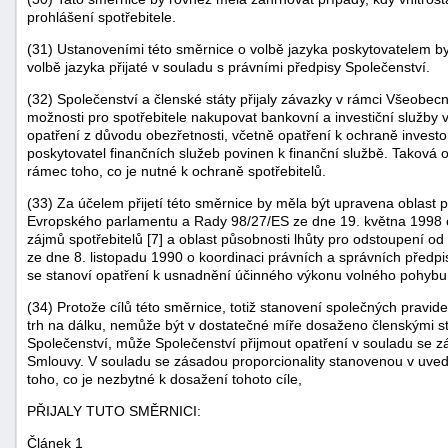
prohlášení spotřebitele.
(31) Ustanoveními této směrnice o volbě jazyka poskytovatelem by 
volbě jazyka přijaté v souladu s právními předpisy Společenství.
(32) Společenství a členské státy přijaly závazky v rámci Všeob
možnosti pro spotřebitele nakupovat bankovní a investiční služby v
opatření z důvodu obezřetnosti, včetně opatření k ochraně investorů
poskytovatel finančních služeb povinen k finanční službě. Taková 
rámec toho, co je nutné k ochraně spotřebitelů.
(33) Za účelem přijetí této směrnice by měla být upravena oblast
Evropského parlamentu a Rady 98/27/ES ze dne 19. května 1998 o 
zájmů spotřebitelů [7] a oblast působnosti lhůty pro odstoupení 
ze dne 8. listopadu 1990 o koordinaci právních a správních předpis
se stanoví opatření k usnadnění účinného výkonu volného pohybu 
(34) Protože cílů této směrnice, totiž stanovení společných pravide
trh na dálku, nemůže být v dostatečné míře dosaženo členskými st
Společenství, může Společenství přijmout opatření v souladu se z
Smlouvy. V souladu se zásadou proporcionality stanovenou v uve
toho, co je nezbytné k dosažení tohoto cíle,
PŘIJALY TUTO SMĚRNICI:
Článek 1