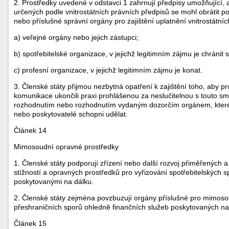
2. Prostředky uvedené v odstavci 1 zahrnují předpisy umožňující,
určených podle vnitrostátních právních předpisů se mohl obrátit p
nebo příslušné správní orgány pro zajištění uplatnění vnitrostátníc
a) veřejné orgány nebo jejich zástupci;
b) spotřebitelské organizace, v jejichž legitimním zájmu je chránit s
c) profesní organizace, v jejichž legitimním zájmu je konat.
3. Členské státy přijmou nezbytná opatření k zajištění toho, aby 
komunikace ukončili praxi prohlášenou za neslučitelnou s touto 
rozhodnutím nebo rozhodnutím vydaným dozorčím orgánem, které ji
nebo poskytovatelé schopni udělat.
Článek 14
Mimosoudní opravné prostředky
1. Členské státy podporují zřízení nebo další rozvoj přiměřených
stížností a opravných prostředků pro vyřizování spotřebitelských s
poskytovanými na dálku.
2. Členské státy zejména povzbuzují orgány příslušné pro mimosou
přeshraničních sporů ohledně finančních služeb poskytovaných na
Článek 15