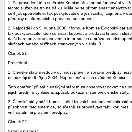
1. Po provedení této směrnice Komise přezkoumá fungování vnitřní
těchto služeb na trh na dálku. Měla by se přitom snažit analyzovat
čelit jak spotřebitelé, tak poskytovatelé a jež vznikají zejména v d
předpisy o informacích a právu na odstoupení.
2. Nejpozději do 9. dubna 2006 informuje Komise Evropský parlamen
tak poskytovatelé, kteří se snaží kupovat a prodávat finanční slu
další harmonizaci ustanovení o informacích a právu na odstoupení
službách a/nebo službách stanovených v článku 3.
Článek 21
Provedení
1. Členské státy uvedou v účinnost právní a správní předpisy nezb
nejpozději do 9. října 2004. Neprodleně o nich uvědomí Komisi.
Tato opatření přijatá členskými státy musí obsahovat odkaz na tut
jejich úředním vyhlášení. Způsob odkazu si stanoví členské státy.
2. Členské státy sdělí Komisi znění hlavních ustanovení vnitrostátn
působnosti této směrnice, současně se srovnávací tabulkou mezi u
vnitrostátními právními předpisy.
Článek 22
Vstup v platnost