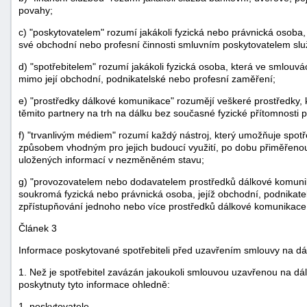
povahy;
c) "poskytovatelem" rozumí jakákoli fyzická nebo právnická osoba,
své obchodní nebo profesní činnosti smluvním poskytovatelem sl
d) "spotřebitelem" rozumí jakákoli fyzická osoba, která ve smlouvá
mimo její obchodní, podnikatelské nebo profesní zaměření;
e) "prostředky dálkové komunikace" rozumějí veškeré prostředky, 
těmito partnery na trh na dálku bez současné fyzické přítomnosti p
f) "trvanlivým médiem" rozumí každý nástroj, který umožňuje spotř
způsobem vhodným pro jejich budoucí využití, po dobu přiměřenou 
uložených informací v nezměněném stavu;
g) "provozovatelem nebo dodavatelem prostředků dálkové komunik
soukromá fyzická nebo právnická osoba, jejíž obchodní, podnikat
zpřístupňování jednoho nebo více prostředků dálkové komunikace
Článek 3
Informace poskytované spotřebiteli před uzavřením smlouvy na dá
1. Než je spotřebitel zavázán jakoukoli smlouvou uzavřenou na dá
poskytnuty tyto informace ohledně:
1. poskytovatele