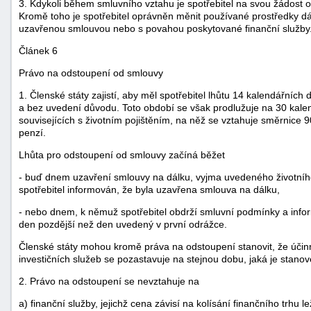
3. Kdykoli během smluvního vztahu je spotřebitel na svou žádost
Kromě toho je spotřebitel oprávněn měnit používané prostředky dá
uzavřenou smlouvou nebo s povahou poskytované finanční služby
Článek 6
Právo na odstoupení od smlouvy
1. Členské státy zajistí, aby měl spotřebitel lhůtu 14 kalendářní
a bez uvedení důvodu. Toto období se však prodlužuje na 30 kale
souvisejících s životním pojištěním, na něž se vztahuje směrnice 
penzí.
Lhůta pro odstoupení od smlouvy začíná běžet
- buď dnem uzavření smlouvy na dálku, vyjma uvedeného životního
spotřebitel informován, že byla uzavřena smlouva na dálku,
- nebo dnem, k němuž spotřebitel obdrží smluvní podmínky a informa
den pozdější než den uvedený v první odrážce.
Členské státy mohou kromě práva na odstoupení stanovit, že účinn
investičních služeb se pozastavuje na stejnou dobu, jaká je stano
2. Právo na odstoupení se nevztahuje na
a) finanční služby, jejichž cena závisí na kolísání finančního trh