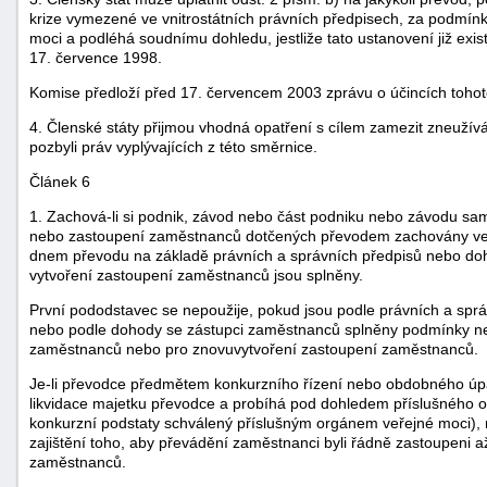
krize vymezené ve vnitrostátních právních předpisech, za podmínky
moci a podléhá soudnímu dohledu, jestliže tato ustanovení již exist
17. července 1998.
Komise předloží před 17. červencem 2003 zprávu o účincích tohot
4. Členské státy přijmou vhodná opatření s cílem zamezit zneuží
pozbyli práv vyplývajících z této směrnice.
Článek 6
1. Zachová-li si podnik, závod nebo část podniku nebo závodu sam
nebo zastoupení zaměstnanců dotčených převodem zachovány ve s
dnem převodu na základě právních a správních předpisů nebo do
vytvoření zastoupení zaměstnanců jsou splněny.
První pododstavec se nepoužije, pokud jsou podle právních a sprá
nebo podle dohody se zástupci zaměstnanců splněny podmínky n
zaměstnanců nebo pro znovuvytvoření zastoupení zaměstnanců.
Je-li převodce předmětem konkurzního řízení nebo obdobného úpa
likvidace majetku převodce a probíhá pod dohledem příslušného 
konkurzní podstaty schválený příslušným orgánem veřejné moci), 
zajištění toho, aby převádění zaměstnanci byli řádně zastoupeni
zaměstnanců.