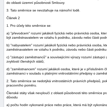
do oblasti územní působnosti Smlouvy.
"náhradě
3. Tato směrnice se nevztahuje na námořní lodě.
škod"
Článek 2
1. Pro účely této směrnice se:
a) "převodcem" rozumí jakákoli fyzická nebo právnická osoba, kter
být zaměstnavatelem ve vztahu k podniku, závodu nebo části pod
b) "nabyvatelem" rozumí jakákoli fyzická nebo právnická osoba, kte
zaměstnavatelem ve vztahu k podniku, závodu nebo části podniku
c) "zástupci zaměstnanců" a souvisejícími výrazy rozumí zástupc
zvyklostí členských států;
d) "zaměstnancem" rozumí jakákoli osoba, které je v příslušném 
zaměstnanci v souladu s platnými vnitrostátními předpisy o zaměs
2. Tato směrnice se nedotýká vnitrostátních právních předpisů, 
pracovního poměru.
Členské státy však nevyloučí z oblasti působnosti této směrnice 
důvodu
a) počtu hodin vykonané práce nebo práce, která má být vykonán