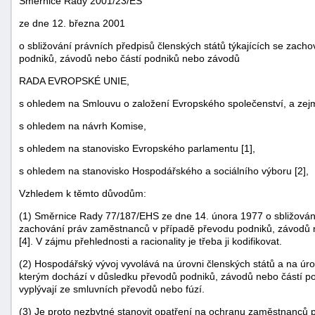
Směrnice Rady 2001/23/ES
ze dne 12. března 2001
o sbližování právních předpisů členských států týkajících se zac
podniků, závodů nebo částí podniků nebo závodů
RADA EVROPSKÉ UNIE,
s ohledem na Smlouvu o založení Evropského společenství, a zej
s ohledem na návrh Komise,
s ohledem na stanovisko Evropského parlamentu [1],
s ohledem na stanovisko Hospodářského a sociálního výboru [2],
Vzhledem k těmto důvodům:
náhrady
(1) Směrnice Rady 77/187/EHS ze dne 14. února 1977 o sbližování 
škody
zachování práv zaměstnanců v případě převodu podniků, závodů 
[4]. V zájmu přehlednosti a racionality je třeba ji kodifikovat.
(2) Hospodářský vývoj vyvolává na úrovni členských států a na úr
kterým dochází v důsledku převodů podniků, závodů nebo částí po
vyplývají ze smluvních převodů nebo fúzí.
(3) Je proto nezbytné stanovit opatření na ochranu zaměstnanců p