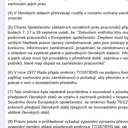
zachování jejich práv.
(4) V členských státech přetrvávají rozdíly v rozsahu ochrany zaměs
zmenšit.
(5) Charta Společenství základních sociálních práv pracovníků přija
bodech 7, 17 a 18 zejména uvádí, že: "Dotvoření vnitřního trhu mu
podmínek pracovníků v Evropském společenství. Zlepšení musí být
určitých hledisek právní úpravy zaměstnanosti, jako jsou postupy
konkurzu. Informování zaměstnanců, projednání se zaměstnanci a 
s ohledem na zvyklosti platné v jednotlivých členských státech. 
a jejich účast musí být prováděny v přiměřené době, zejména v souv
podniků, které mají dopad na zaměstnání pracovníků".
(6) V roce 1977 Rada přijala směrnici 77/187/EHS na podporu harm
zajišťují zachování práv zaměstnanců a požadují, aby převodci a 
jednali s nimi v dostatečném předstihu.
(7) Tato směrnice byla následně pozměněna v souvislosti s působe
předpisech členských států ve vztahu k záchraně podniků v hospodá
+náhrady
Soudního dvora Evropských společenství, se směrnicí Rady 75/12
právních předpisů členských států týkajících se hromadného propou
většině členských států.
(8) Právní jistota a průhlednost vyžadují vyjasnění významu převod
vyjasnění nemění oblast působnosti směrnice 77/187/EHS tak, ja