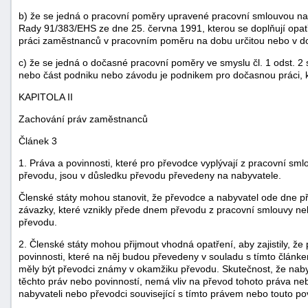
b) že se jedná o pracovní poměry upravené pracovní smlouvou na d
Rady 91/383/EHS ze dne 25. června 1991, kterou se doplňují opatř
práci zaměstnanců v pracovním poměru na dobu určitou nebo v 
c) že se jedná o dočasné pracovní poměry ve smyslu čl. 1 odst. 
nebo část podniku nebo závodu je podnikem pro dočasnou práci, 
KAPITOLA II
Zachování práv zaměstnanců
Článek 3
1. Práva a povinnosti, které pro převodce vyplývají z pracovní s
převodu, jsou v důsledku převodu převedeny na nabyvatele.
Členské státy mohou stanovit, že převodce a nabyvatel ode dne p
závazky, které vznikly přede dnem převodu z pracovní smlouvy neb
převodu.
2. Členské státy mohou přijmout vhodná opatření, aby zajistily, ž
povinnosti, které na něj budou převedeny v souladu s tímto článke
měly být převodci známy v okamžiku převodu. Skutečnost, že nab
těchto práv nebo povinností, nemá vliv na převod tohoto práva ne
nabyvateli nebo převodci související s tímto právem nebo touto pov