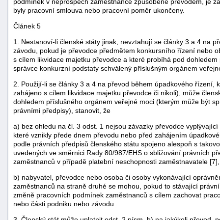
podmínek v neprospěch zaměstnance způsobené převodem, je zamě
byly pracovní smlouva nebo pracovní poměr ukončeny.
Článek 5
1. Nestanoví-li členské státy jinak, nevztahují se články 3 a 4 na
závodu, pokud je převodce předmětem konkursního řízení nebo o
s cílem likvidace majetku převodce a které probíhá pod dohledem
správce konkurzní podstaty schválený příslušným orgánem veřejn
2. Použijí-li se články 3 a 4 na převod během úpadkového řízení, kt
zahájeno s cílem likvidace majetku převodce či nikoli), může člens
dohledem příslušného orgánem veřejné moci (kterým může být sprá
právními předpisy), stanovit, že
a) bez ohledu na čl. 3 odst. 1 nejsou závazky převodce vyplývají
které vznikly přede dnem převodu nebo před zahájením úpadkového 
podle právních předpisů členského státu spojeno alespoň s takovo
uvedených ve směrnici Rady 80/987/EHS o sbližování právních před
zaměstnanců v případě platební neschopnosti zaměstnavatele [7]
b) nabyvatel, převodce nebo osoba či osoby vykonávající oprávněn
zaměstnanců na straně druhé se mohou, pokud to stávající právní 
změně pracovních podmínek zaměstnanců s cílem zachovat pracovní 
nebo části podniku nebo závodu.
3. Členský stát může uplatnit odst. 2 písm. b) na jakýkoli převod