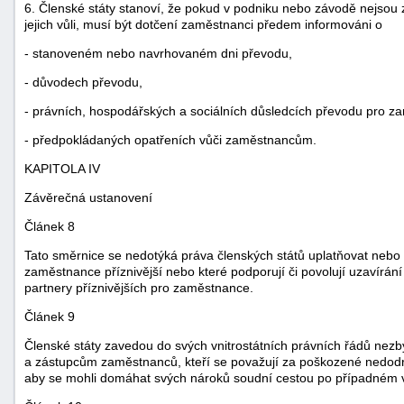
6. Členské státy stanoví, že pokud v podniku nebo závodě nejsou
jejich vůli, musí být dotčení zaměstnanci předem informováni o
- stanoveném nebo navrhovaném dni převodu,
- důvodech převodu,
- právních, hospodářských a sociálních důsledcích převodu pro z
- předpokládaných opatřeních vůči zaměstnancům.
KAPITOLA IV
Závěrečná ustanovení
Článek 8
Tato směrnice se nedotýká práva členských států uplatňovat nebo př
zaměstnance příznivější nebo které podporují či povolují uzavírán
partnery příznivějších pro zaměstnance.
Článek 9
Členské státy zavedou do svých vnitrostátních právních řádů ne
a zástupcům zaměstnanců, kteří se považují za poškozené nedodrž
aby se mohli domáhat svých nároků soudní cestou po případném vyu