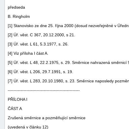
předseda
B. Ringholm
[1] Stanovisko ze dne 25. října 2000 (dosud nezveřejněné v Úředn
[2] Úř. věst. C 367, 20.12.2000, s 21.
[3] Úř. věst. L 61, 5.3.1977, s. 26.
[4] Viz příloha I část A.
[5] Úř. věst. L 48, 22.2.1975, s. 29. Směrnice nahrazená směrnicí 9
[6] Úř. věst. L 206, 29.7.1991, s. 19.
[7] Úř. věst. L 283, 20.10.1980, s. 23. Směrnice naposledy pozmě
--------------------------------------------------
PŘÍLOHA I
ČÁST A
Zrušená směrnice a pozměňující směrnice
(uvedená v článku 12)