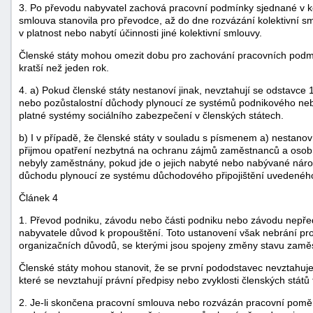
3. Po převodu nabyvatel zachová pracovní podmínky sjednané v ko
smlouva stanovila pro převodce, až do dne rozvázání kolektivní sm
v platnost nebo nabytí účinnosti jiné kolektivní smlouvy.
Členské státy mohou omezit dobu pro zachování pracovních podm
kratší než jeden rok.
4. a) Pokud členské státy nestanoví jinak, nevztahují se odstavce 
nebo pozůstalostní důchody plynoucí ze systémů podnikového nebo
platné systémy sociálního zabezpečení v členských státech.
b) I v případě, že členské státy v souladu s písmenem a) nestanoví
přijmou opatření nezbytná na ochranu zájmů zaměstnanců a osob,
nebyly zaměstnány, pokud jde o jejich nabyté nebo nabývané náro
důchodu plynoucí ze systému důchodového připojištění uvedenéh
Článek 4
1. Převod podniku, závodu nebo části podniku nebo závodu nepř
nabyvatele důvod k propouštění. Toto ustanovení však nebrání pr
organizačních důvodů, se kterými jsou spojeny změny stavu zamě
Členské státy mohou stanovit, že se první pododstavec nevztahuje
které se nevztahují právní předpisy nebo zvyklosti členských států
2. Je-li skončena pracovní smlouva nebo rozvázán pracovní pomě