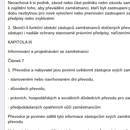
Nezachová-li si podnik, závod nebo část podniku nebo závodu samo
k zajištění toho, aby převádění zaměstnanci, kteří byli zastoupen
dobu nezbytnou pro nové vytvoření nebo jmenování zastoupení za
předpisy nebo zvyklostmi.
2. Skončí-li funkční období zástupců zaměstnanců dotčených převo
zástupci i nadále ochrany stanovené právními předpisy, nařízeními
KAPITOLA III
Informování a projednávání se zaměstnanci
Článek 7
1. Převodce a nabyvatel jsou povinni uvědomit zástupce svých 
- stanoveném nebo navrhovaném dni převodu,
- důvodech převodu,
- právních, hospodářských a sociálních důsledcích převodu pro z
- předpokládaných opatřeních vůči zaměstnancům.
Převodce je povinen sdělit tyto informace zástupcům svých zamě
převodu.