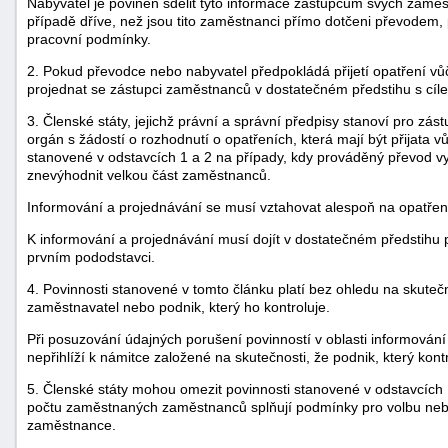
Nabyvatel je povinen sdělit tyto informace zástupcům svých zam
případě dříve, než jsou tito zaměstnanci přímo dotčeni převodem,
pracovní podmínky.
2. Pokud převodce nebo nabyvatel předpokládá přijetí opatření v
projednat se zástupci zaměstnanců v dostatečném předstihu s cí
3. Členské státy, jejichž právní a správní předpisy stanoví pro z
orgán s žádostí o rozhodnutí o opatřeních, která mají být přijata
stanovené v odstavcích 1 a 2 na případy, kdy prováděný převod 
znevýhodnit velkou část zaměstnanců.
Informování a projednávání se musí vztahovat alespoň na opatření
K informování a projednávání musí dojít v dostatečném předstih
prvním pododstavci.
4. Povinnosti stanovené v tomto článku platí bez ohledu na skutečn
zaměstnavatel nebo podnik, který ho kontroluje.
Při posuzování údajných porušení povinností v oblasti informován
nepřihlíží k námitce založené na skutečnosti, že podnik, který kont
5. Členské státy mohou omezit povinnosti stanovené v odstavcích 
počtu zaměstnaných zaměstnanců splňují podmínky pro volbu nebo
zaměstnance.