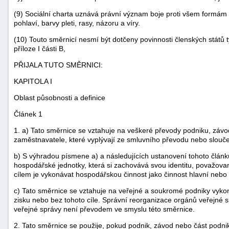
(9) Sociální charta uznává právní význam boje proti všem formám
pohlaví, barvy pleti, rasy, názoru a víry.
(10) Touto směrnicí nesmí být dotčeny povinnosti členských států 
příloze I části B,
PŘIJALA TUTO SMĚRNICI:
KAPITOLA I
-
Oblast působnosti a definice
náhrady
Článek 1
1. a) Tato směrnice se vztahuje na veškeré převody podniku, záv
zaměstnavatele, které vyplývají ze smluvního převodu nebo slouče
b) S výhradou písmene a) a následujících ustanovení tohoto člán
hospodářské jednotky, která si zachovává svou identitu, považov
cílem je vykonávat hospodářskou činnost jako činnost hlavní nebo
c) Tato směrnice se vztahuje na veřejné a soukromé podniky vyko
zisku nebo bez tohoto cíle. Správní reorganizace orgánů veřejné 
veřejné správy není převodem ve smyslu této směrnice.
2. Tato směrnice se použije, pokud podnik, závod nebo část podni