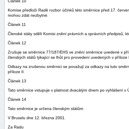
Článek 10
Komise předloží Radě rozbor účinků této směrnice před 17. červ
mohou zdát nezbytné.
Článek 11
Členské státy sdělí Komisi znění právních a správních předpisů, kt
Článek 12
Zrušuje se směrnice 77/187/EHS ve znění směrnice uvedené v příloz
členských států týkající se lhůt pro provedení uvedených v příloze I
Odkazy na zrušenou směrnici se považují za odkazy na tuto směrn
příloze II.
Článek 13
Tato směrnice vstupuje v platnost dvacátým dnem po vyhlášení v 
Článek 14
Tato směrnice je určena členským státům.
V Bruselu dne 12. března 2001.
Za Radu