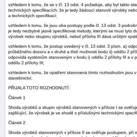
vzhledem k tomu, že se v čl. 13 odst. 4 požaduje, aby byl takto s
technických specifikacích; že je tedy žádoucí stanovit výrobky n
a technických specifikací;
vzhledem k tomu, že jsou oba postupy podle čl. 13 odst. 3 podrob
je tedy nezbytné jasně specifikovat metody, kterými se musí tyto d
výrobek nebo skupinu výrobků, neboť příloha III dává určitým sy
vzhledem k tomu, že postup uvedený v čl. 13 odst. 3 písm. a) o
průběžného dozoru a v druhé a třetí možnosti bodu ii) oddílu 2 příl
odpovídá systémům stanoveným v bodu i) oddílu 2 přílohy III a v 
oddílu 2 přílohy III;
vzhledem k tomu, že opatření stanovená tímto rozhodnutím jsou v
stavebnictví,
PŘIJALA TOTO ROZHODNUTÍ:
Článek 1
+náhrady
Shoda výrobků a skupin výrobků stanovených v příloze I se ověřuj
zajišťující, že výrobek je ve shodě s příslušnými technickými spec
Článek 2
Shoda výrobků stanovených v příloze II se ověřuje postupem, při 