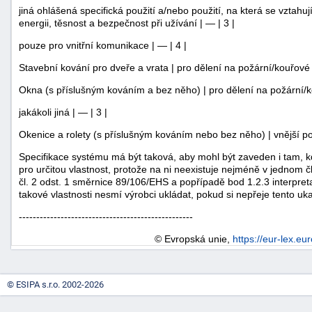
jiná ohlášená specifická použití a/nebo použití, na která se vztahu
energii, těsnost a bezpečnost při užívání | — | 3 |
pouze pro vnitřní komunikace | — | 4 |
Stavební kování pro dveře a vrata | pro dělení na požární/kouřové
Okna (s příslušným kováním a bez něho) | pro dělení na požární/k
jakákoli jiná | — | 3 |
Okenice a rolety (s příslušným kováním nebo bez něho) | vnější pou
Specifikace systému má být taková, aby mohl být zaveden i tam, kd
pro určitou vlastnost, protože na ni neexistuje nejméně v jednom
čl. 2 odst. 1 směrnice 89/106/EHS a popřípadě bod 1.2.3 interpre
takové vlastnosti nesmí výrobci ukládat, pokud si nepřeje tento uk
--------------------------------------------------
© Evropská unie,
https://eur-lex.eu
© ESIPA s.r.o. 2002-2026