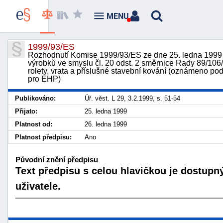
MENU
1999/93/ES
Rozhodnutí Komise 1999/93/ES ze dne 25. ledna 1999 
výrobků ve smyslu čl. 20 odst. 2 směrnice Rady 89/106
rolety, vrata a příslušné stavební kování (oznámeno po
pro EHP)
Publikováno:
Úř. věst. L 29, 3.2.1999, s. 51-54
Přijato:
25. ledna 1999
Platnost od:
26. ledna 1999
Platnost předpisu:
Ano
Původní znění předpisu
Text předpisu s celou hlavičkou je dostupn
uživatele.