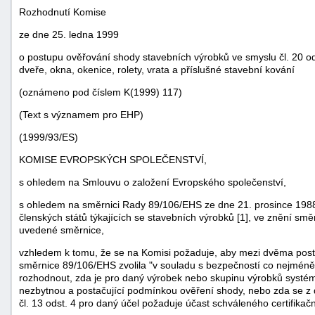
Rozhodnutí Komise
ze dne 25. ledna 1999
o postupu ověřování shody stavebních výrobků ve smyslu čl. 20 o
dveře, okna, okenice, rolety, vrata a příslušné stavební kování
(oznámeno pod číslem K(1999) 117)
(Text s významem pro EHP)
(1999/93/ES)
KOMISE EVROPSKÝCH SPOLEČENSTVÍ,
s ohledem na Smlouvu o založení Evropského společenství,
náhrady
s ohledem na směrnici Rady 89/106/EHS ze dne 21. prosince 1988 
škody
členských států týkajících se stavebních výrobků [1], ve znění smě
uvedené směrnice,
vzhledem k tomu, že se na Komisi požaduje, aby mezi dvěma postu
směrnice 89/106/EHS zvolila "v souladu s bezpečností co nejméně 
rozhodnout, zda je pro daný výrobek nebo skupinu výrobků systém 
nezbytnou a postačující podmínkou ověření shody, nebo zda se z 
čl. 13 odst. 4 pro daný účel požaduje účast schváleného certifikač