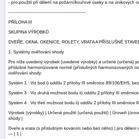
- pro použití při dělení na požární/kouřové úseky a na únikových c
--------------------------------------------------
PŘÍLOHA III
SKUPINA VÝROBKŮ
DVEŘE, OKNA, OKENICE, ROLETY, VRATA A PŘÍSLUŠNÉ STAVEB
1. Systémy ověřování shody
Pro níže uvedený výrobek (uvedené výrobky) a určené (určená) 
příslušné harmonizované normě (příslušných harmonizovaných nor
ověřování shody:
Systém 1 : Viz bod i) oddílu 2 přílohy III směrnice 89/106/EHS, be
Systém 3 : Viz druhá možnost bodu ii) oddílu 2 přílohy III směrni
Systém 4 : Viz třetí možnost bodu ii) oddílu 2 přílohy III směrnice
Výrobek (výrobky) | Určené použití (určená použití) | Úroveň (úrov
shody |
Dveře a vrata (s příslušným kováním nebo bez něho) | pro dělení 
— | 1 |