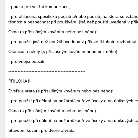
- pouze pro vnitřní komunikace,
"náhradě
škod"
- pro ohlášená specifická použití a/nebo použití, na která se vztah
těsnost a bezpečnost při používání, jiná než použití uvedená v příl
Okna (s příslušným kováním nebo bez něho):
- pro použití jiná než použití uvedená v příloze II tohoto rozhodnutí
Okenice a rolety (s příslušným kováním nebo bez něho):
- pro vnější použití.
--------------------------------------------------
PŘÍLOHA II
Dveře a vrata (s příslušným kováním nebo bez něho):
- pro použití při dělení na požární/kouřové úseky a na únikových c
Okna (s příslušným kováním nebo bez něho):
- pro použití při dělení na požární/kouřové úseky a na únikových c
Stavební kování pro dveře a vrata: