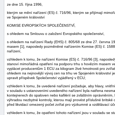
ze dne 15. října 1996,
kterým se mění nařízení (ES) č. 716/96, kterým se přijímají mim
ve Spojeném království
KOMISE EVROPSKÝCH SPOLEČENSTVÍ,
s ohledem na Smlouvu o založení Evropského společenství,
s ohledem na nařízení Rady (EHS) č. 805/68 ze dne 27. června 19
masem [1], naposledy pozměněné nařízením Komise (ES) č. 1588/
nařízení,
vzhledem k tomu, že nařízení Komise (ES) č. 716/96 [3], naposle
stanoví mimořádná opatření na podporu trhu s hovězím masem ve
vyplácet producentům 1 ECU za kilogram živé hmotnosti pro zvířat
náhrady
ohledem na nejnovější vývoj cen na trhu ve Spojeném království je
upravit příspěvek Společenství vyjádřený v ECU;
škody
vzhledem k tomu, že uvedené nařízení požaduje, aby hlavy, vnitřn
v souladu s ustanoveními uvedeného nařízení byla natřena nesm
kontejnerech do spaloven nebo kafilérií se zvláštním oprávněním,
výhradou nezbytné kontroly, kterou mají provést příslušné britské
před likvidací omezený počet zvířat pro výzkumné a vzdělávací úče
vzhledem k tomu, že opatření tohoto nařízení jsou v souladu se st