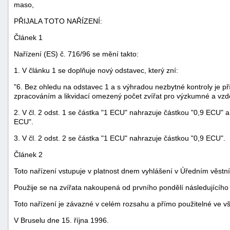
maso,
PŘIJALA TOTO NAŘÍZENÍ:
Článek 1
Nařízení (ES) č. 716/96 se mění takto:
1. V článku 1 se doplňuje nový odstavec, který zní:
"6. Bez ohledu na odstavec 1 a s výhradou nezbytné kontroly je př
zpracováním a likvidací omezený počet zvířat pro výzkumné a vzdě
2. V čl. 2 odst. 1 se částka "1 ECU" nahrazuje částkou "0,9 ECU"
ECU".
3. V čl. 2 odst. 2 se částka "1 ECU" nahrazuje částkou "0,9 ECU".
Článek 2
Toto nařízení vstupuje v platnost dnem vyhlášení v Úředním věstn
+náhrady
Použije se na zvířata nakoupená od prvního pondělí následujícího 
Toto nařízení je závazné v celém rozsahu a přímo použitelné ve v
V Bruselu dne 15. října 1996.