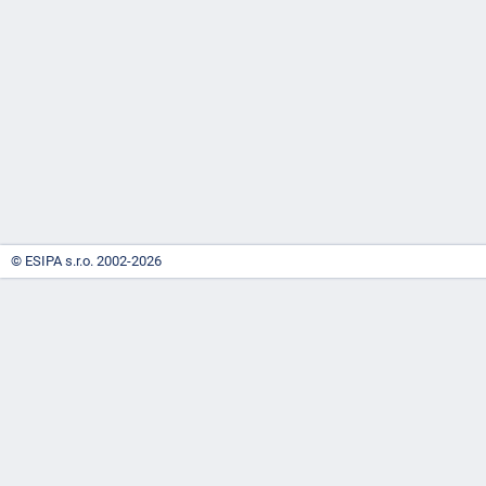
-
náhrady
© ESIPA s.r.o. 2002-2026