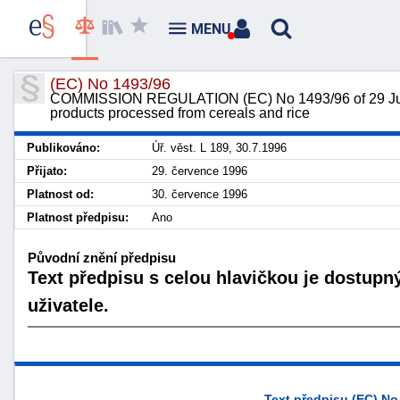
MENU
(EC) No 1493/96
COMMISSION REGULATION (EC) No 1493/96 of 29 July 
products processed from cereals and rice
Publikováno:
Úř. věst. L 189, 30.7.1996
Přijato:
29. července 1996
Platnost od:
30. července 1996
Platnost předpisu:
Ano
Původní znění předpisu
Text předpisu s celou hlavičkou je dostupn
uživatele.
Text předpisu (EC) No