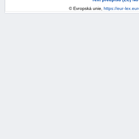
© Evropská unie,
https://eur-lex.eu
náhrady
škody