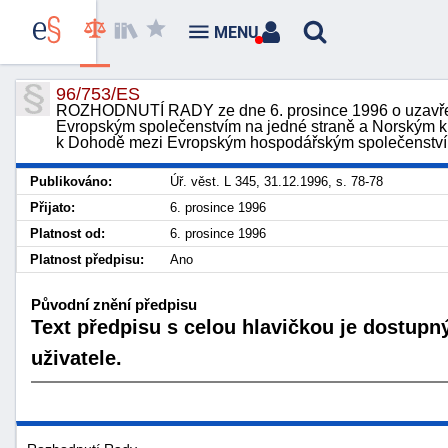
MENU
96/753/ES
ROZHODNUTÍ RADY ze dne 6. prosince 1996 o uzavře
Evropským společenstvím na jedné straně a Norským krá
k Dohodě mezi Evropským hospodářským společenstvím
Publikováno:
Úř. věst. L 345, 31.12.1996, s. 78-78
Přijato:
6. prosince 1996
Platnost od:
6. prosince 1996
Platnost předpisu:
Ano
Původní znění předpisu
Text předpisu s celou hlavičkou je dostupn
uživatele.