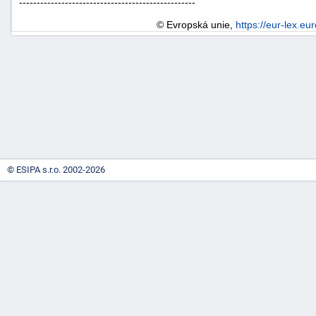
--------------------------------------------------
© Evropská unie,
https://eur-lex.eu
-
náhrady
© ESIPA s.r.o. 2002-2026