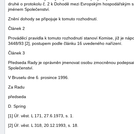
druhé o protokolu č. 2 k Dohodě mezi Evropským hospodářským s
jménem Společenství.
Znění dohody se připojuje k tomuto rozhodnutí.
Článek 2
Prováděcí pravidla k tomuto rozhodnutí stanoví Komise, jíž je ná
3448/93 [2], postupem podle článku 16 uvedeného nařízení.
Článek 3
Předseda Rady je oprávněn jmenovat osobu zmocněnou podepsat 
Společenství.
V Bruselu dne 6. prosince 1996.
Za Radu
předseda
+náhrady
D. Spring
[1] Úř. věst. L 171, 27.6.1973, s. 1.
[2] Úř. věst. L 318, 20.12.1993, s. 18.