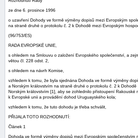
Rozhodnutí Rady
ze dne 6. prosince 1996
o uzavření Dohody ve formě výměny dopisů mezi Evropským spole
na straně druhé o protokolu č. 2 k Dohodě mezi Evropským hosp
(96/753/ES)
RADA EVROPSKÉ UNIE,
s ohledem na Smlouvu o založení Evropského společenství, a zejm
větou čl. 228 odst. 2,
s ohledem na návrh Komise,
vzhledem k tomu, že byla sjednána Dohoda ve formě výměny dopi
a Norským královstvím na straně druhé o protokolu č. 2 k Doho
náhrady
Norským královstvím [1], aby se zohlednilo přistoupení Rakouské r
škody
k Evropské unii a provádění dohod Uruguayského kola;
vzhledem k tomu, že tuto dohodu je třeba schválit,
PŘIJALA TOTO ROZHODNUTÍ:
Článek 1
Dohoda ve formě výměny dopisů mezi Evropským společenstvím na