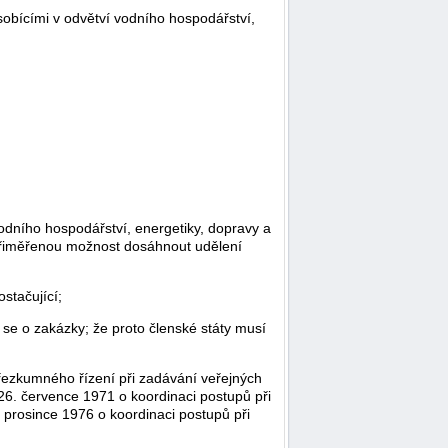
sobícími v odvětví vodního hospodářství,
dního hospodářství, energetiky, dopravy a
i přiměřenou možnost dosáhnout udělení
ostačující;
se o zakázky; že proto členské státy musí
řezkumného řízení při zadávání veřejných
6. července 1971 o koordinaci postupů při
prosince 1976 o koordinaci postupů při