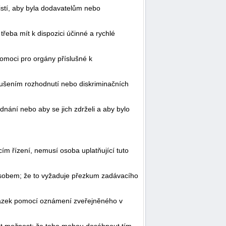
jistí, aby byla dodavatelům nebo
řeba mít k dispozici účinné a rychlé
omoci pro orgány příslušné k
rušením rozhodnutí nebo diskriminačních
nání nebo aby se jich zdrželi a aby bylo
ím řízení, nemusí osoba uplatňující tuto
působem; že to vyžaduje přezkum zadávacího
akázek pomocí oznámení zveřejněného v
out možnost; že toho mohou dosáhnout tím,