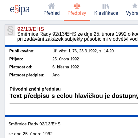
Přehled
Předpisy
Klasifikace
Vybr
92/13/EHS
Směrnice Rady 92/13/EHS ze dne 25. února 1992 o koord
při zadávání zakázek subjekty působícími v odvětví vod
Publikováno:
Úř. věst. L 76, 23.3.1992, s. 14-20
Přijato:
25. února 1992
Platnost od:
6. března 1992
Platnost předpisu:
Ano
Původní znění předpisu
Text předpisu s celou hlavičkou je dostupný
Směrnice Rady 92/13/EHS
ze dne 25. února 1992