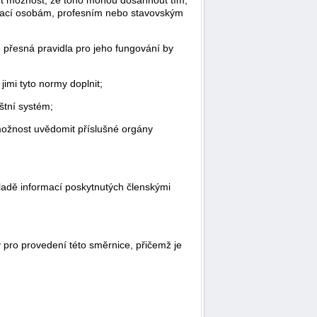
stací osobám, profesním nebo stavovským
 přesná pravidla pro jeho fungování by
imi tyto normy doplnit;
štní systém;
možnost uvědomit příslušné orgány
adě informací poskytnutých členskými
 pro provedení této směrnice, přičemž je