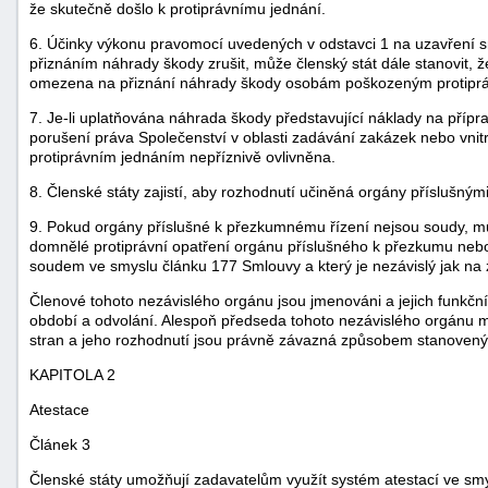
že skutečně došlo k protiprávnímu jednání.
6. Účinky výkonu pravomocí uvedených v odstavci 1 na uzavření sml
přiznáním náhrady škody zrušit, může členský stát dále stanovit,
omezena na přiznání náhrady škody osobám poškozeným protipr
7. Je-li uplatňována náhrada škody představující náklady na příp
porušení práva Společenství v oblasti zadávání zakázek nebo vnitr
protiprávním jednáním nepříznivě ovlivněna.
8. Členské státy zajistí, aby rozhodnutí učiněná orgány příslušný
9. Pokud orgány příslušné k přezkumnému řízení nejsou soudy, mus
domnělé protiprávní opatření orgánu příslušného k přezkumu ne
soudem ve smyslu článku 177 Smlouvy a který je nezávislý jak na 
Členové tohoto nezávislého orgánu jsou jmenováni a jejich funkční
období a odvolání. Alespoň předseda tohoto nezávislého orgánu mu
stran a jeho rozhodnutí jsou právně závazná způsobem stanoveným
KAPITOLA 2
Atestace
Článek 3
Členské státy umožňují zadavatelům využít systém atestací ve smy