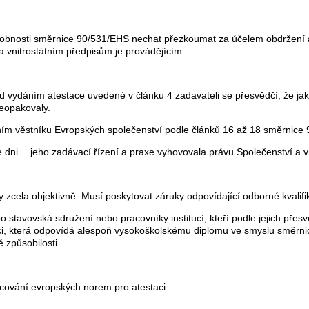
sobnosti směrnice 90/531/EHS nechat přezkoumat za účelem obdržení at
 vnitrostátním předpisům je provádějícím.
vydáním atestace uvedené v článku 4 zadavateli se přesvědčí, že jaké
neopakovaly.
ním věstníku Evropských společenství podle článků 16 až 18 směrnice 
 dni… jeho zadávací řízení a praxe vyhovovala právu Společenství a v
ly zcela objektivně. Musí poskytovat záruky odpovídající odborné kvalif
 stavovská sdružení nebo pracovníky institucí, kteří podle jejich pře
kaci, která odpovídá alespoň vysokoškolskému diplomu ve smyslu směrni
 způsobilosti.
acování evropských norem pro atestaci.