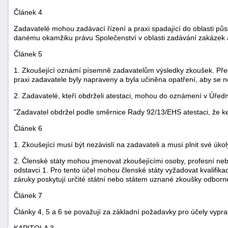
Článek 4
Zadavatelé mohou zadávací řízení a praxi spadající do oblasti pů
danému okamžiku právu Společenství v oblasti zadávání zakázek a
Článek 5
1. Zkoušející oznámí písemně zadavatelům výsledky zkoušek. Před 
praxi zadavatele byly napraveny a byla učiněna opatření, aby se 
2. Zadavatelé, kteří obdrželi atestaci, mohou do oznámení v Úřed
"Zadavatel obdržel podle směrnice Rady 92/13/EHS atestaci, že ke
Článek 6
1. Zkoušející musí být nezávislí na zadavateli a musí plnit své úko
2. Členské státy mohou jmenovat zkoušejícími osoby, profesní nebo
odstavci 1. Pro tento účel mohou členské státy vyžadovat kvalifi
záruky poskytují určité státní nebo státem uznané zkoušky odborné
Článek 7
Články 4, 5 a 6 se považují za základní požadavky pro účely vypr
KAPITOLA 3