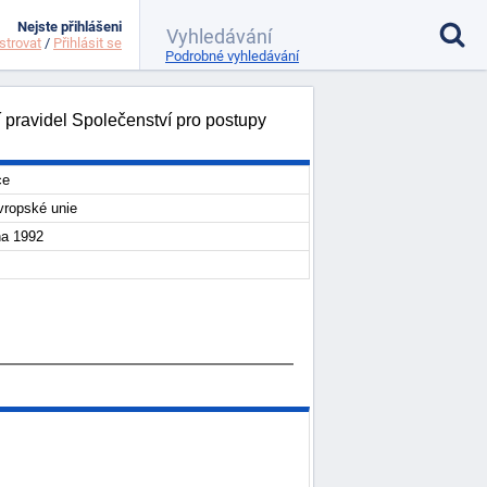
Nejste přihlášeni
strovat
/
Přihlásit se
Podrobné vyhledávání
 pravidel Společenství pro postupy
ce
ropské unie
na 1992