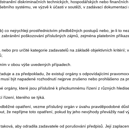
ě odstranění diskriminačních technických, hospodářských nebo finančních
bního systému, ve výzvě k účasti v soutěži, v zadávací dokumentaci 
 b) co nejrychleji prostřednictvím předběžných postupů nebo, je-li to n
 k zabránění poškozování příslušných zájmů, zejména platebním příkazem
 nebo pro určité kategorie zadavatelů na základě objektivních kritérií
ů;
ním v obou výše uvedených případech.
vyžaduje a za předpokladu, že existují orgány s odpovídajícími pravom
í, musí být napadené rozhodnutí nejprve zrušeno nebo prohlášeno za pr
é orgány, které jsou příslušné k přezkumnému řízení z různých hledise
řízení, kterého se týká.
 předběžné opatření, vezme příslušný orgán v úvahu pravděpodobné důs
out, že nepřijme toto opatření, pokud by jeho nevýhody převážily na
t taková, aby odradila zadavatele od porušování předpisů. Její zaplac