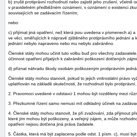
b) zrušit protiprávní rozhodnutí nebo zajistit jeho zrušení, včetn
v pravidelném předběžném oznámení, v oznámení o existenci zkuše
souvisejících se zadávacím řízením;
nebo:
c) přijímat jiná opatření, než která jsou uvedena v písmenech a) a
ve věci, směřujících k nápravě zjištěného protiprávního jednání a
jednání nebylo napraveno nebo mu nebylo zabráněno.
Členské státy mohou učinit tuto volbu buď pro všechny zadavatele,
účinnost opatření přijatých k zabránění poškození dotčených zájm
d) přiznat náhradu škody osobám poškozeným protiprávním jedná
Členské státy mohou stanovit, pokud to jejich vnitrostátní právo 
uplatňován na základě skutečnosti, že rozhodnutí bylo protiprávn
2. Pravomoci uvedené v odstavci 1 mohou být rozděleny mezi různ
3. Přezkumné řízení samo nemusí mít odkladný účinek na zadávací 
4. Členské státy mohou stanovit, že při zvažování, zda přijmout
které jím mohou být poškozeny, a veřejný zájem, a může rozhodn
opatření nejsou dotčena jiná práva žadatele.
5. Částka, která má být zaplacena podle odst. 1 písm. c), musí bý