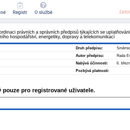
Zaregi
ané
Registr
O službě
inaci právních a správních předpisů týkajících se uplatňování
ního hospodářství, energetiky, dopravy a telekomunikací
Druh předpisu:
Směrni
Autor předpisu:
Rada Ev
Nabývá účinnosti:
6. břez
Pozbývá platnosti:
 pouze pro registrované uživatele.