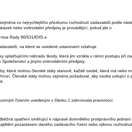
 zejména co nejrychlejšího přezkumu rozhodnutí zadavatelů podle násled
akázek nebo vnitrostátní předpisy je provádějící, pokud jde o
ěrnice Rady 90/531/EHS a
zadavatelů, na které se uvedené ustanovení vztahuje.
iky uplatňujícími náhradu škody, která jim vznikla v rámci postupu při z
 Společenství a jinými vnitrostátními předpisy.
oby, které mohou členské státy stanovit, každé osobě, která má nebo m
 hrozí. Členské státy mohou zejména požadovat, aby osoba usilující o
k.
přezkumným řízením uvedeným v článku 1 zahrnovala pravomoci
ředběžná opatření směřující k nápravě domnělého protiprávního jednán
zajištění pozastavení daného zadávacího řízení nebo výkonu rozhodnu