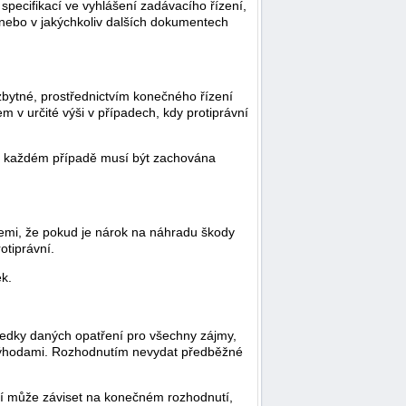
 specifikací ve vyhlášení zadávacího řízení,
nebo v jakýchkoliv dalších dokumentech
ezbytné, prostřednictvím konečného řízení
 v určité výši v případech, kdy protiprávní
; v každém případě musí být zachována
ocemi, že pokud je nárok na náhradu škody
otiprávní.
k.
ledky daných opatření pro všechny zájmy,
d výhodami. Rozhodnutím nevydat předběžné
ení může záviset na konečném rozhodnutí,