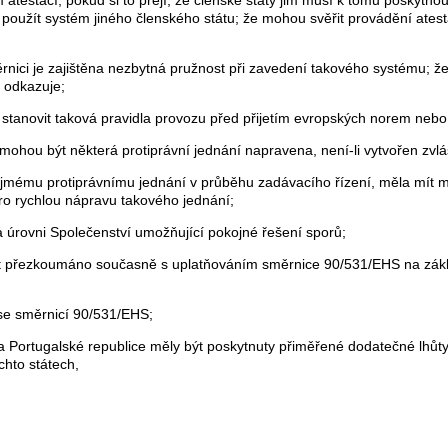
oužít systém jiného členského státu; že mohou svěřit provádění ate
ici je zajištěna nezbytná pružnost při zavedení takového systému; že
 odkazuje;
tanovit taková pravidla provozu před přijetím evropských norem nebo j
hou být některá protiprávní jednání napravena, není-li vytvořen zvlá
řejmému protiprávnímu jednání v průběhu zadávacího řízení, měla mít 
ro rychlou nápravu takového jednání;
 úrovni Společenství umožňující pokojné řešení sporů;
být přezkoumáno současně s uplatňováním směrnice 90/531/EHS na zákl
se směrnicí 90/531/EHS;
 Portugalské republice měly být poskytnuty přiměřené dodatečné lhůty
chto státech,