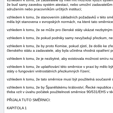
že buď samy zavedou systém atestací, nebo umožní zadavatelům p
sdružením nebo pracovníkům určitých institucí;
vzhledem k tomu, že stanovením základních požadavků v této směrn
měla být stanovena v evropských normách, na které tato směrnice
vzhledem k tomu, že se může pro členské státy ukázat nezbytným s
vzhledem k tomu, že pokud podniky samy nevyžadují přezkum, nemo
vzhledem k tomu, že by proto Komise, pokud zjistí, že došlo ke z
členského státu a zadavatele, aby byla učiněna vhodná opatření p
vzhledem k tomu, že je nezbytné, aby existovala možnost smíru na
vzhledem k tomu, že uplatňování této směrnice v praxi by mělo 
státy o fungování vnitrostátních přezkumných řízení;
vzhledem k tomu, že tato směrnice musí být použitelná současně 
vzhledem k tomu, že by Španělskému království, Řecké republice a
třeba vzít v úvahu počátek použitelnosti směrnice 90/531/EHS v tě
PŘIJALA TUTO SMĚRNICI:
KAPITOLA 1