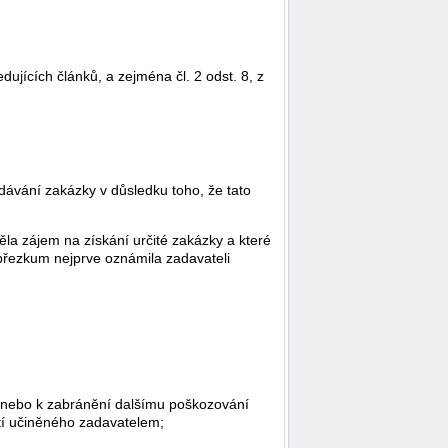
ujících článků, a zejména čl. 2 odst. 8, z
adávání zakázky v důsledku toho, že tato
ěla zájem na získání určité zakázky a které
 přezkum nejprve oznámila zadavateli
í nebo k zabránění dalšímu poškozování
tí učiněného zadavatelem;