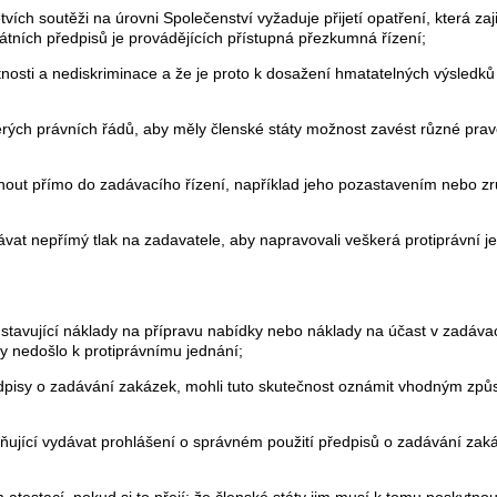
ích soutěži na úrovni Společenství vyžaduje přijetí opatření, která za
átních předpisů je provádějících přístupná přezkumná řízení;
osti a nediskriminace a že je proto k dosažení hmatatelných výsledků t
rých právních řádů, aby měly členské státy možnost zavést různé prav
nout přímo do zadávacího řízení, například jeho pozastavením nebo z
t nepřímý tlak na zadavatele, aby napravovali veškerá protiprávní jed
stavující náklady na přípravu nabídky nebo náklady na účast v zadávac
y nedošlo k protiprávnímu jednání;
ředpisy o zadávání zakázek, mohli tuto skutečnost oznámit vhodným z
žňující vydávat prohlášení o správném použití předpisů o zadávání z
 atestací, pokud si to přejí; že členské státy jim musí k tomu poskytn