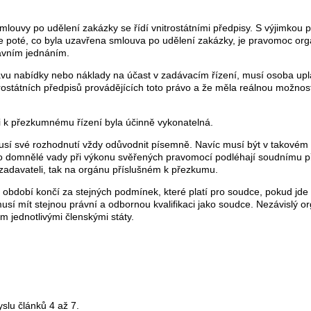
ouvy po udělení zakázky se řídí vnitrostátními předpisy. S výjimkou p
 že poté, co byla uzavřena smlouva po udělení zakázky, je pravomoc o
ávním jednáním.
ravu nabídky nebo náklady na účast v zadávacím řízení, musí osoba upl
ostátních předpisů provádějících toto právo a že měla reálnou možnost
mi k přezkumnému řízení byla účinně vykonatelná.
í své rozhodnutí vždy odůvodnit písemně. Navíc musí být v takovém pří
bo domnělé vady při výkonu svěřených pravomocí podléhají soudnímu 
zadavateli, tak na orgánu příslušném k přezkumu.
 období končí za stejných podmínek, které platí pro soudce, pokud jde 
sí mít stejnou právní a odbornou kvalifikaci jako soudce. Nezávislý or
 jednotlivými členskými státy.
slu článků 4 až 7.