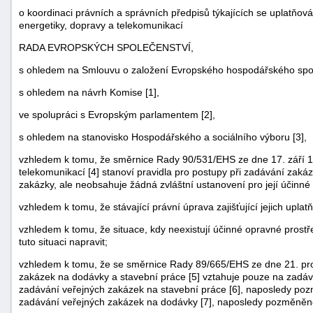
o koordinaci právních a správních předpisů týkajících se uplatňov
energetiky, dopravy a telekomunikací
RADA EVROPSKÝCH SPOLEČENSTVÍ,
s ohledem na Smlouvu o založení Evropského hospodářského spole
s ohledem na návrh Komise [1],
ve spolupráci s Evropským parlamentem [2],
s ohledem na stanovisko Hospodářského a sociálního výboru [3],
vzhledem k tomu, že směrnice Rady 90/531/EHS ze dne 17. září 19
telekomunikací [4] stanoví pravidla pro postupy při zadávání zaká
zakázky, ale neobsahuje žádná zvláštní ustanovení pro její účinné
vzhledem k tomu, že stávající právní úprava zajišťující jejich uplat
vzhledem k tomu, že situace, kdy neexistují účinné opravné prost
tuto situaci napravit;
vzhledem k tomu, že se směrnice Rady 89/665/EHS ze dne 21. pros
zakázek na dodávky a stavební práce [5] vztahuje pouze na zadá
zadávání veřejných zakázek na stavební práce [6], naposledy po
zadávání veřejných zakázek na dodávky [7], naposledy pozměněn