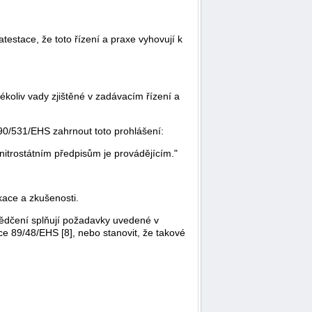
estace, že toto řízení a praxe vyhovují k
koliv vady zjištěné v zadávacím řízení a
90/531/EHS zahrnout toto prohlášení:
nitrostátním předpisům je provádějícím."
ikace a zkušenosti.
svědčení splňují požadavky uvedené v
ce 89/48/EHS [8], nebo stanovit, že takové