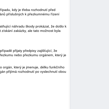
řípadu, kdy je třeba rozhodnutí před
rgánů příslušných k přezkumnému řízení
atňující náhradu škody prokázat, že došlo k
 získání zakázky, ale tato možnost byla
padě přijaty předpisy zajišťující, že
přezkumu nebo přezkumu orgánem, který je
o orgán, který je jmenuje, délku funkčního
gán přijímá rozhodnutí po vyslechnutí obou