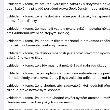
vzhledem k tomu, že otevření veřejných zakázek v dotyčných odvětv
podnikatelům v případě porušení práva Společenství nebo vnitrost
vzhledem k tomu, že je nezbytné značně posílit záruky transparentn
opravné prostředky;
vzhledem k tomu, že musí být vzata v úvahu zvláštní povaha někte
přezkumnému řízení se stejnými účinky;
vzhledem k tomu, že jednou z těchto možností je pravomoc zasáh
doložek v dokumentaci nebo vyhlášeních;
vzhledem k tomu, že druhou možností je stanovit pravomoc vykonáva
zabráněno vzniku škod;
vzhledem k tomu, že vždy musí být možné žádat náhradu škody;
vzhledem k tomu, že je-li uplatňován nárok na náhradu škody před
náhradu škody prokazovat, že by jí byla zakázka udělena, pokud b
vzhledem k tomu, že je vhodné, aby zadavatelé, kteří dodržují p
řízení a praxe nezávislými osobami;
vzhledem k tomu, že je proto vhodné zavést systém atestací umo
Úředním věstníku Evropských společenství;
vzhledem k tomu, že zadavatelé by měli mít možnost využít systém