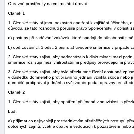
Opravné prostředky na vnitrostátní úrovni
Článek 1
1. Členské státy přijmou nezbytná opatření k zajištění účinného, a
důvodu, že tato rozhodnutí porušila právo Společenství v oblasti z
a) postupy při zadávání zakázek, které spadají do působnosti sm
b) dodržování čl. 3 odst. 2 písm. a) uvedené směrnice v případě 
2. Členské státy zajistí, aby nedocházelo k diskriminaci mezi podn
směrnice rozlišuje mezi vnitrostátními předpisy provádějícími právo
3. Členské státy zajistí, aby bylo přezkumné řízení dostupné způs
v důsledku domnělého protiprávního jednání vznikla škoda nebo jí
domnělé protiprávní jednání a svůj záměr podat opravný prostřede
Článek 2
1. Členské státy zajistí, aby opatření přijímaná v souvislosti s 
buď:
a) přijímat co nejrychleji prostřednictvím předběžných postupů p
dotčených zájmů, včetně opatření vedoucích k pozastavení nebo 