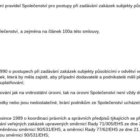
ání pravidel Společenství pro postupy při zadávání zakázek subjekty pů
čenství, a zejména na článek 100a této smlouvy,
90 o postupech při zadávání zakázek subjekty působícími v odvětví vo
zek, která by měla zajistit, aby případní dodavatelé a podnikatelé měl
 uplatňování;
ňování jak na vnitrostátní úrovni, tak na úrovni Společenství není vždy d
ředky nebo jsou nedostatečné, brání podnikům ze Společenství ucházet 
ince 1989 o koordinaci právních a správních předpisů týkajících se p
vání veřejných zakázek upravených směrnicí Rady 71/305/EHS ze dne 2
změněnou směrnicí 90/531/EHS, a směrnicí Rady 77/62/EHS ze dne 21. 
ou směrnicí 90/531/EHS;