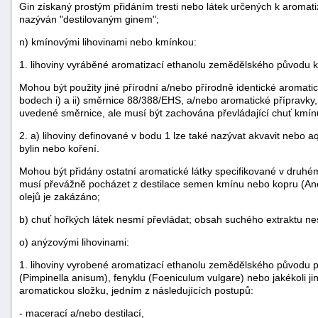
Gin získaný prostým přidáním tresti nebo látek určených k aroma
nazýván "destilovaným ginem";
n) kmínovými lihovinami nebo kmínkou:
1. lihoviny vyráběné aromatizací ethanolu zemědělského původu 
Mohou být použity jiné přírodní a/nebo přírodně identické aromatické
bodech i) a ii) směrnice 88/388/EHS, a/nebo aromatické přípravky, j
uvedené směrnice, ale musí být zachována převládající chuť kmín
2. a) lihoviny definované v bodu 1 lze také nazývat akvavit nebo aq
bylin nebo koření.
Mohou být přidány ostatní aromatické látky specifikované v druhé
musí převážně pocházet z destilace semen kmínu nebo kopru (Anet
olejů je zakázáno;
b) chuť hořkých látek nesmí převládat; obsah suchého extraktu nes
o) anýzovými lihovinami:
1. lihoviny vyrobené aromatizací ethanolu zemědělského původu př
(Pimpinella anisum), fenyklu (Foeniculum vulgare) nebo jakékoli jin
aromatickou složku, jedním z následujících postupů:
- macerací a/nebo destilací,