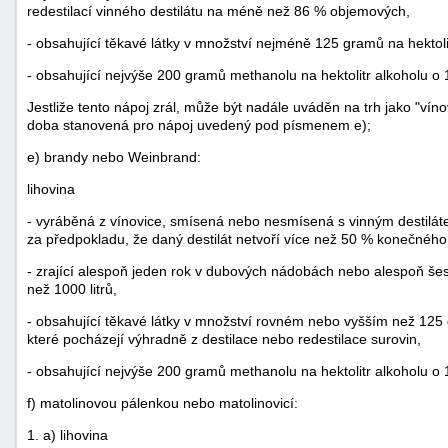
redestilací vinného destilátu na méně než 86 % objemových,
- obsahující těkavé látky v množství nejméně 125 gramů na hektol
- obsahující nejvýše 200 gramů methanolu na hektolitr alkoholu 
Jestliže tento nápoj zrál, může být nadále uváděn na trh jako "vín
doba stanovená pro nápoj uvedený pod písmenem e);
e) brandy nebo Weinbrand:
lihovina
- vyráběná z vínovice, smísená nebo nesmísená s vinným destil
za předpokladu, že daný destilát netvoří více než 50 % konečného
- zrající alespoň jeden rok v dubových nádobách nebo alespoň 
než 1000 litrů,
- obsahující těkavé látky v množství rovném nebo vyšším než 125
které pocházejí výhradně z destilace nebo redestilace surovin,
- obsahující nejvýše 200 gramů methanolu na hektolitr alkoholu 
f) matolinovou pálenkou nebo matolinovicí:
1. a) lihovina