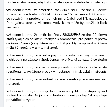
Společenství běžné, aby bylo nadále zajištěno důležité odbytiště 
vzhledem k tomu, že směrnice Rady 80/778/EHS ze dne 15. červenc
[6] a směrnice Rady 80/777/EHS ze dne 15. července 1980 o sbližo
se využívání a prodeje přírodních minerálních vod [7], naposled
Portugalska, stanoví vlastnosti vody, která může být použita k lidsk
směrnice;
vzhledem k tomu, že směrnice Rady 88/388/EHS ze dne 22. června
států týkajících se látek určených k aromatizaci pro použití v potra
-
definuje různé výrazy, které mohou být použity ve spojení s látkam
náhrady
měla být použita v tomto nařízení;
vzhledem k tomu, že je třeba přijmout zvláštní předpisy pro označ
s ohledem na závazky Společenství vyplývající ze vztahů se třetí
vzhledem k tomu, že k zachování pověsti produktů ze Společenství
rozšířena na vyvážené produkty, nestanoví-li jinak zvláštní předpis
vzhledem k tomu, že jednotného a současného provádění navržený
nařízení;
vzhledem k tomu, že pro zjednodušení a urychlení postupu by mělo
technické povahy; že je proto vhodné stanovit postup úzké spolup
prováděcího výboru;