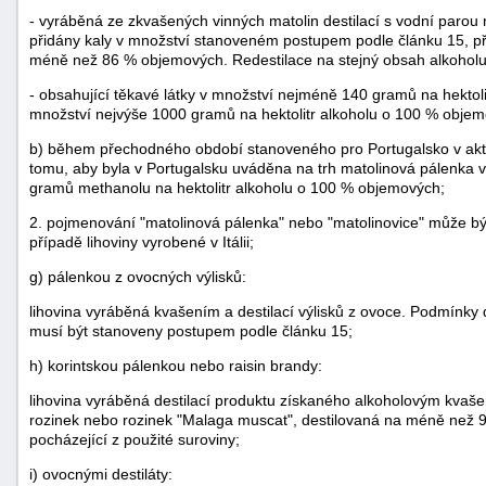
- vyráběná ze zkvašených vinných matolin destilací s vodní parou
přidány kaly v množství stanoveném postupem podle článku 15, př
méně než 86 % objemových. Redestilace na stejný obsah alkoholu
- obsahující těkavé látky v množství nejméně 140 gramů na hektol
množství nejvýše 1000 gramů na hektolitr alkoholu o 100 % objem
b) během přechodného období stanoveného pro Portugalsko v aktu
tomu, aby byla v Portugalsku uváděna na trh matolinová pálenka 
gramů methanolu na hektolitr alkoholu o 100 % objemových;
2. pojmenování "matolinová pálenka" nebo "matolinovice" může 
případě lihoviny vyrobené v Itálii;
g) pálenkou z ovocných výlisků:
lihovina vyráběná kvašením a destilací výlisků z ovoce. Podmínky d
musí být stanoveny postupem podle článku 15;
h) korintskou pálenkou nebo raisin brandy:
lihovina vyráběná destilací produktu získaného alkoholovým kvaš
rozinek nebo rozinek "Malaga muscat", destilovaná na méně než 
pocházející z použité suroviny;
i) ovocnými destiláty: