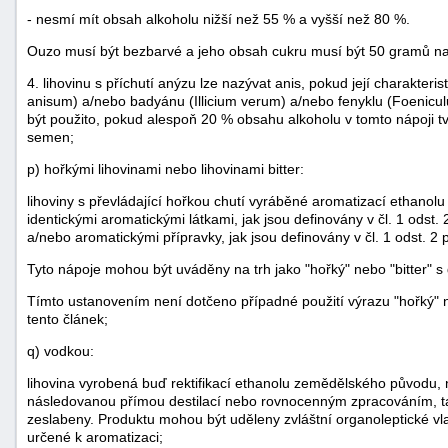
- nesmí mít obsah alkoholu nižší než 55 % a vyšší než 80 %.
Ouzo musí být bezbarvé a jeho obsah cukru musí být 50 gramů na l
4. lihovinu s příchutí anýzu lze nazývat anis, pokud její charakter
anisum) a/nebo badyánu (Illicium verum) a/nebo fenyklu (Foenicu
být použito, pokud alespoň 20 % obsahu alkoholu v tomto nápoji tvo
semen;
p) hořkými lihovinami nebo lihovinami bitter:
lihoviny s převládající hořkou chutí vyráběné aromatizací ethano
identickými aromatickými látkami, jak jsou definovány v čl. 1 odst.
a/nebo aromatickými přípravky, jak jsou definovány v čl. 1 odst. 2
Tyto nápoje mohou být uváděny na trh jako "hořký" nebo "bitter" 
Tímto ustanovením není dotčeno případné použití výrazu "hořký" ne
tento článek;
q) vodkou:
lihovina vyrobená buď rektifikací ethanolu zemědělského původu, ne
následovanou přímou destilací nebo rovnocenným zpracováním, tak
zeslabeny. Produktu mohou být uděleny zvláštní organoleptické vla
určené k aromatizaci;