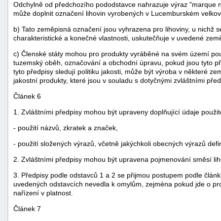
Odchylně od předchozího pododstavce nahrazuje výraz "marque n
může doplnit označení lihovin vyrobených v Lucemburském velkovév
b) Tato zeměpisná označení jsou vyhrazena pro lihoviny, u nichž s
charakteristické a konečné vlastnosti, uskutečňuje v uvedené země
c) Členské státy mohou pro produkty vyráběné na svém území použí
tuzemský oběh, označování a obchodní úpravu, pokud jsou tyto př
tyto předpisy sledují politiku jakosti, může být výroba v některé z
jakostní produkty, které jsou v souladu s dotyčnými zvláštními před
Článek 6
1. Zvláštními předpisy mohou být upraveny doplňující údaje použit
- použití názvů, zkratek a značek,
- použití složených výrazů, včetně jakýchkoli obecných výrazů defin
2. Zvláštními předpisy mohou být upravena pojmenování směsí liho
3. Předpisy podle odstavců 1 a 2 se přijmou postupem podle článk
uvedených odstavcích nevedla k omylům, zejména pokud jde o prod
nařízení v platnost.
Článek 7