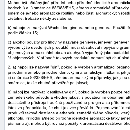
Mohou být přidány jiné přírodní nebo přírodně identické aromatické 
bodech i) a ii) směrnice 88/388/EHS, a/nebo aromatické přípravky 
směrnice a/nebo aromatické rostliny nebo části aromatických rostlin
zřetelné, třebaže někdy zeslabené;
b) nápoje lze nazývat Wacholder, ginebra nebo genebra. Použití
podle článku 15;
c) alkohol použitý pro lihoviny nazvané genièvre, jenever, geneve
výrobu výše uvedených produktů, musí obsahovat nejvýše 5 gramů
objemových a maximální obsah aldehydů vyjádřený jako acetaldehy
% objemových. V případě takových produktů nemusí být chuť plodů
2. a) nápoj lze nazývat "gin", pokud je vyroben aromatizací org
přírodními a/nebo přírodně identickými aromatickými látkami, jak js
ii) směrnice 88/388/EHS, a/nebo aromatickými přípravky, jak jsou d
směrnice, takže chutná převážně po jalovci;
b) nápoj lze nazývat "destilovaný gin", pokud je vyroben pouze re
zemědělského původu a vhodné jakosti s počátečním obsahem a
destilačního přístroje tradičně používaného pro gin a za přítomnost
látek za předpokladu, že chuť jalovce převládá. Pojmenování "des
produktů takové destilace a ethanolu zemědělského původu, který m
alkoholu. Přírodní a/nebo přírodně identické aromatické látky a/ne
písmenu a), mohou být rovněž použity k aromatizaci destilovaného