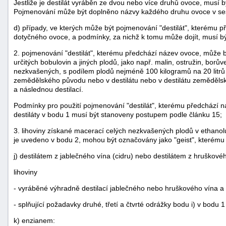
Jestliže je destilát vyráběn ze dvou nebo více druhů ovoce, musí 
Pojmenování může být doplněno názvy každého druhu ovoce v sest
d) případy, ve kterých může být pojmenování "destilát", kterému
dotyčného ovoce, a podmínky, za nichž k tomu může dojít, musí b
2. pojmenování "destilát", kterému předchází název ovoce, může b
určitých bobulovin a jiných plodů, jako např. malin, ostružin, bor
nezkvašených, s podílem plodů nejméně 100 kilogramů na 20 litrů
zemědělského původu nebo v destilátu nebo v destilátu zemědělsk
a následnou destilací.
Podmínky pro použití pojmenování "destilát", kterému předchází 
destiláty v bodu 1 musí být stanoveny postupem podle článku 15;
3. lihoviny získané macerací celých nezkvašených plodů v ethano
je uvedeno v bodu 2, mohou být označovány jako "geist", kterému
j) destilátem z jablečného vína (cidru) nebo destilátem z hruškové
lihoviny
- vyráběné výhradně destilací jablečného nebo hruškového vína a
- splňující požadavky druhé, třetí a čtvrté odrážky bodu i) v bodu 1
k) enzianem: