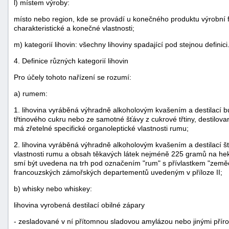
l) místem výroby:
místo nebo region, kde se provádí u konečného produktu výrobní 
charakteristické a konečné vlastnosti;
m) kategorií lihovin: všechny lihoviny spadající pod stejnou definici
4. Definice různých kategorií lihovin
Pro účely tohoto nařízení se rozumí:
a) rumem:
1. lihovina vyráběná výhradně alkoholovým kvašením a destilací 
třtinového cukru nebo ze samotné šťávy z cukrové třtiny, destilo
má zřetelné specifické organoleptické vlastnosti rumu;
2. lihovina vyráběná výhradně alkoholovým kvašením a destilací šťá
vlastnosti rumu a obsah těkavých látek nejméně 225 gramů na hekt
smí být uvedena na trh pod označením "rum" s přívlastkem "zem
francouzských zámořských departementů uvedeným v příloze II;
b) whisky nebo whiskey:
lihovina vyrobená destilací obilné zápary
- zesladované v ní přítomnou sladovou amylázou nebo jinými přír