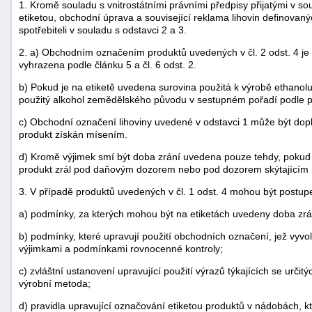
1. Kromě souladu s vnitrostátními právními předpisy přijatými v 
etiketou, obchodní úprava a související reklama lihovin definovan
spotřebiteli v souladu s odstavci 2 a 3.
2. a) Obchodním označením produktů uvedených v čl. 2 odst. 4 je 
vyhrazena podle článku 5 a čl. 6 odst. 2.
b) Pokud je na etiketě uvedena surovina použitá k výrobě ethan
použitý alkohol zemědělského původu v sestupném pořadí podle p
c) Obchodní označení lihoviny uvedené v odstavci 1 může být dop
produkt získán mísením.
d) Kromě výjimek smí být doba zrání uvedena pouze tehdy, pokud 
produkt zrál pod daňovým dozorem nebo pod dozorem skýtajícím 
3. V případě produktů uvedených v čl. 1 odst. 4 mohou být postu
a) podmínky, za kterých mohou být na etiketách uvedeny doba zrán
b) podmínky, které upravují použití obchodních označení, jež vyvol
výjimkami a podmínkami rovnocenné kontroly;
c) zvláštní ustanovení upravující použití výrazů týkajících se určit
výrobní metoda;
d) pravidla upravující označování etiketou produktů v nádobách, k