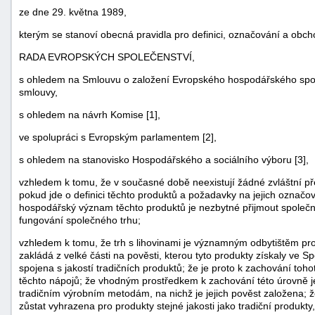
ze dne 29. května 1989,
kterým se stanoví obecná pravidla pro definici, označování a obch
RADA EVROPSKÝCH SPOLEČENSTVÍ,
s ohledem na Smlouvu o založení Evropského hospodářského spole
smlouvy,
s ohledem na návrh Komise [1],
ve spolupráci s Evropským parlamentem [2],
s ohledem na stanovisko Hospodářského a sociálního výboru [3],
vzhledem k tomu, že v současné době neexistují žádné zvláštní pře
pokud jde o definici těchto produktů a požadavky na jejich označo
náhrady
hospodářský význam těchto produktů je nezbytné přijmout společné
škody
fungování společného trhu;
vzhledem k tomu, že trh s lihovinami je významným odbytištěm pro
zakládá z velké části na pověsti, kterou tyto produkty získaly ve S
spojena s jakostí tradičních produktů; že je proto k zachování toh
těchto nápojů; že vhodným prostředkem k zachování této úrovně je
tradičním výrobním metodám, na nichž je jejich pověst založena; 
zůstat vyhrazena pro produkty stejné jakosti jako tradiční produkt