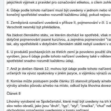
jakýchkoli výjimek z pravidel pro označování etiketou, s cílem zoh
4. Údaje podle tohoto nařízení musí být uvedeny v jednom nebo ví
konečný spotřebitel snadno rozuměl každému údaji, pokud nejsou
5. Zeměpisná označení uvedená v příloze II, pojmenování v čl. 1
Verschnitt nesmějí být překládána.
Na žádost členského státu, ve kterém dochází ke spotřebě, však 
dotyčné pojmenování psané kurzívou, a zejména pojmenování "ra
tak, aby spotřebitelé v dotyčném členském státě nebyli uvedeni v 
6. U produktů pocházejících ze třetích zemí je povoleno použití úř
vyroben, jsou-li údaje podle tohoto nařízení uvedeny také v někt
spotřebitel snadno rozuměl každému údaji.
7. Aniž je dotčen článek 12, mohou být údaje podle tohoto nařízen
určených na vývoz opakovány v jiném jazyce, s výjimkou výrazů u
8. Komise může postupem podle článku 15 stanovit případy a/nebo 
výroby a/nebo původu a/nebo na místo, odkud byla lihovina dovezen
Článek 8
Lihoviny vyrobené ve Společenství, které mají být uvedeny na trh 
slov nebo obratů, jako jsou "druh", "typ", "styl", "značka", "chuť" 
obchodními označeními uvedenými v tomto nařízení.