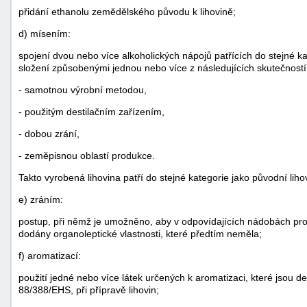
přidání ethanolu zemědělského původu k lihovině;
d) mísením:
spojení dvou nebo více alkoholických nápojů patřících do stejné ka
složení způsobenými jednou nebo více z následujících skutečností
- samotnou výrobní metodou,
- použitým destilačním zařízením,
- dobou zrání,
- zeměpisnou oblastí produkce.
Takto vyrobená lihovina patří do stejné kategorie jako původní lih
e) zráním:
postup, při němž je umožněno, aby v odpovídajících nádobách prob
dodány organoleptické vlastnosti, které předtím neměla;
f) aromatizací:
použití jedné nebo více látek určených k aromatizaci, které jsou de
88/388/EHS, při přípravě lihovin;