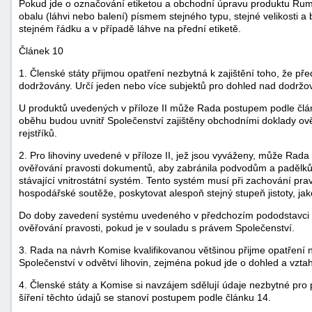
Pokud jde o označování etiketou a obchodní úpravu produktu Rum-
obalu (láhvi nebo balení) písmem stejného typu, stejné velikosti 
stejném řádku a v případě láhve na přední etiketě.
Článek 10
1. Členské státy přijmou opatření nezbytná k zajištění toho, že pře
dodržovány. Určí jeden nebo více subjektů pro dohled nad dodržo
U produktů uvedených v příloze II může Rada postupem podle člá
oběhu budou uvnitř Společenství zajištěny obchodními doklady o
rejstříků.
2. Pro lihoviny uvedené v příloze II, jež jsou vyváženy, může Rada
ověřování pravosti dokumentů, aby zabránila podvodům a padělkům
stávající vnitrostátní systém. Tento systém musí při zachování prav
hospodářské soutěže, poskytovat alespoň stejný stupeň jistoty, jako
Do doby zavedení systému uvedeného v předchozím pododstavci m
ověřování pravosti, pokud je v souladu s právem Společenství.
3. Rada na návrh Komise kvalifikovanou většinou přijme opatření 
Společenství v odvětví lihovin, zejména pokud jde o dohled a vztah
4. Členské státy a Komise si navzájem sdělují údaje nezbytné pro 
šíření těchto údajů se stanoví postupem podle článku 14.