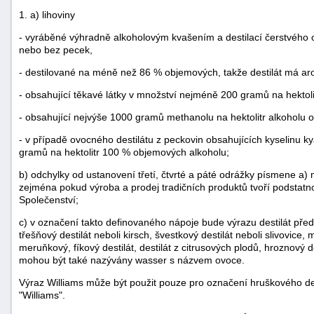
1. a) lihoviny
- vyráběné výhradně alkoholovým kvašením a destilací čerstvého
nebo bez pecek,
- destilované na méně než 86 % objemových, takže destilát má ar
- obsahující těkavé látky v množství nejméně 200 gramů na hektol
- obsahující nejvýše 1000 gramů methanolu na hektolitr alkoholu
- v případě ovocného destilátu z peckovin obsahujících kyselinu 
gramů na hektolitr 100 % objemových alkoholu;
b) odchylky od ustanovení třetí, čtvrté a páté odrážky písmene a)
zejména pokud výroba a prodej tradičních produktů tvoří podstatn
Společenství;
c) v označení takto definovaného nápoje bude výrazu destilát pře
třešňový destilát neboli kirsch, švestkový destilát neboli slivovice,
meruňkový, fíkový destilát, destilát z citrusových plodů, hroznový de
mohou být také nazývány wasser s názvem ovoce.
Výraz Williams může být použit pouze pro označení hruškového d
"Williams".