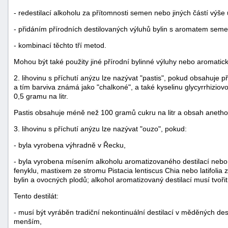
- redestilací alkoholu za přítomnosti semen nebo jiných částí výše
- přidáním přírodních destilovaných výluhů bylin s aromatem sem
- kombinací těchto tří metod.
Mohou být také použity jiné přírodní bylinné výluhy nebo aromati
2. lihovinu s příchutí anýzu lze nazývat "pastis", pokud obsahuje p
a tím barviva známá jako "chalkoné", a také kyselinu glycyrrhizio
0,5 gramu na litr.
Pastis obsahuje méně než 100 gramů cukru na litr a obsah anethol
3. lihovinu s příchutí anýzu lze nazývat "ouzo", pokud:
- byla vyrobena výhradně v Řecku,
- byla vyrobena mísením alkoholu aromatizovaného destilací neb
fenyklu, mastixem ze stromu Pistacia lentiscus Chia nebo latifolia
bylin a ovocných plodů; alkohol aromatizovaný destilací musí tvoři
Tento destilát:
- musí být vyráběn tradiční nekontinuální destilací v měděných dest
menším,