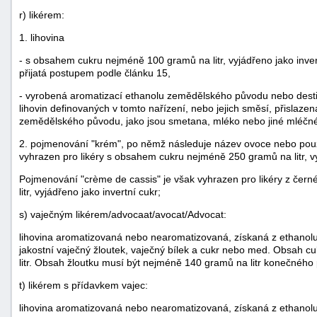
r) likérem:
1. lihovina
- s obsahem cukru nejméně 100 gramů na litr, vyjádřeno jako inver
přijatá postupem podle článku 15,
- vyrobená aromatizací ethanolu zemědělského původu nebo desti
lihovin definovaných v tomto nařízení, nebo jejich směsí, přislaze
zemědělského původu, jako jsou smetana, mléko nebo jiné mléčné
2. pojmenování "krém", po němž následuje název ovoce nebo použi
vyhrazen pro likéry s obsahem cukru nejméně 250 gramů na litr, vy
Pojmenování "crème de cassis" je však vyhrazen pro likéry z čer
litr, vyjádřeno jako invertní cukr;
s) vaječným likérem/advocaat/avocat/Advocat:
lihovina aromatizovaná nebo nearomatizovaná, získaná z ethanolu
jakostní vaječný žloutek, vaječný bílek a cukr nebo med. Obsah
litr. Obsah žloutku musí být nejméně 140 gramů na litr konečného 
t) likérem s přídavkem vajec:
lihovina aromatizovaná nebo nearomatizovaná, získaná z ethanolu