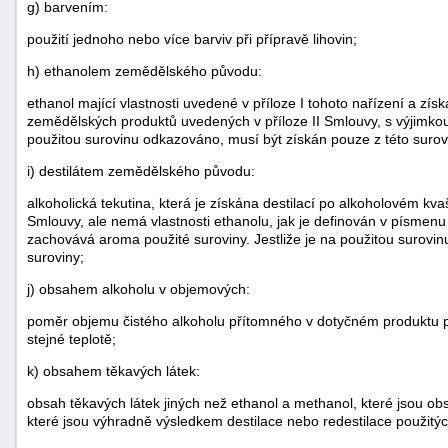
g) barvením:
použití jednoho nebo více barviv při přípravě lihovin;
h) ethanolem zemědělského původu:
ethanol mající vlastnosti uvedené v příloze I tohoto nařízení a zí
zemědělských produktů uvedených v příloze II Smlouvy, s výjimkou 
použitou surovinu odkazováno, musí být získán pouze z této surov
i) destilátem zemědělského původu:
alkoholická tekutina, která je získána destilací po alkoholovém k
Smlouvy, ale nemá vlastnosti ethanolu, jak je definován v písmenu h
zachovává aroma použité suroviny. Jestliže je na použitou surovi
suroviny;
j) obsahem alkoholu v objemových:
poměr objemu čistého alkoholu přítomného v dotyčném produktu př
stejné teplotě;
k) obsahem těkavých látek:
obsah těkavých látek jiných než ethanol a methanol, které jsou obs
které jsou výhradně výsledkem destilace nebo redestilace použitýc