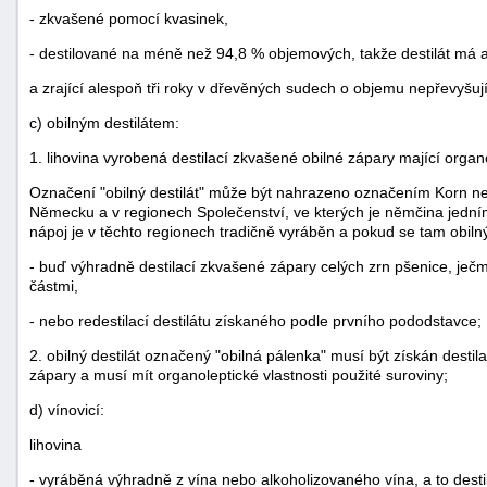
- zkvašené pomocí kvasinek,
- destilované na méně než 94,8 % objemových, takže destilát má a
a zrající alespoň tři roky v dřevěných sudech o objemu nepřevyšují
c) obilným destilátem:
1. lihovina vyrobená destilací zkvašené obilné zápary mající organo
Označení "obilný destilát" může být nahrazeno označením Korn n
Německu a v regionech Společenství, ve kterých je němčina jedním
nápoj je v těchto regionech tradičně vyráběn a pokud se tam obilný 
- buď výhradně destilací zkvašené zápary celých zrn pšenice, ječm
částmi,
- nebo redestilací destilátu získaného podle prvního pododstavce;
2. obilný destilát označený "obilná pálenka" musí být získán des
zápary a musí mít organoleptické vlastnosti použité suroviny;
d) vínovicí:
lihovina
- vyráběná výhradně z vína nebo alkoholizovaného vína, a to des