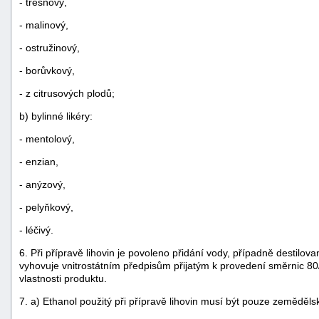
- třešňový,
- malinový,
- ostružinový,
- borůvkový,
- z citrusových plodů;
b) bylinné likéry:
- mentolový,
- enzian,
- anýzový,
- pelyňkový,
- léčivý.
6. Při přípravě lihovin je povoleno přidání vody, případně destilo
vyhovuje vnitrostátním předpisům přijatým k provedení směrnic 
vlastnosti produktu.
7. a) Ethanol použitý při přípravě lihovin musí být pouze zeměděl