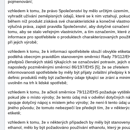
pojmenování;
vzhledem k tomu, že právo Společenství by mělo určitým územím, 
vyhradit užívání zeměpisných údajů, které se k nim vztahují, poku
během níž produkt získává své charakteristické a konečné vlastnos
výlučná práva, zajistí pravidla Společenství, aby dotyčné označení
tomu, aby se stalo veřejným vlastnictvím, a tím označením, které 
informace pro spotřebitele o produktech charakterizovaných použi
při jejich výrobě;
vzhledem k tomu, že k informaci spotřebitele slouží obvykle etiketa 
podléhá obecným pravidlům stanoveným směrnicí Rady 79/112/EHS
předpisů členských států týkajících se označování potravin, jejich 
naposledy pozměněnými směrnicí 86/197/EHS [5]; že se zřetelem 
informovanosti spotřebitele by měly být přijaty zvláštní předpisy
definic produktů měly být začleněny údaje týkající se zrání a mini
uvolněn na trh k lidské spotřebě;
vzhledem k tomu, že ačkoli směrnice 79/112/EHS požaduje vytištěn
pokud jde o místo výroby; že tento údaj má v odvětví dotyčných ná
+náhrady
spojuje dotyčný nápoj s místem jeho výroby; že není-li tento údaj 
jiného původu; že tomuto nebezpečí lze předejít tím, že v někter
etiketě;
vzhledem k tomu, že v některých případech by měly být stanoveny 
ethanol, mělo by být požadováno používání ethanolu, který je pouz