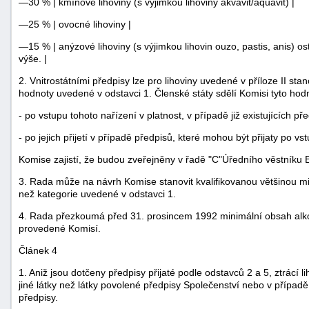
—30 % | kmínové lihoviny (s výjimkou lihoviny akvavit/aquavit) |
—25 % | ovocné lihoviny |
—15 % | anýzové lihoviny (s výjimkou lihovin ouzo, pastis, anis) o
výše. |
2. Vnitrostátními předpisy lze pro lihoviny uvedené v příloze II sta
hodnoty uvedené v odstavci 1. Členské státy sdělí Komisi tyto hod
- po vstupu tohoto nařízení v platnost, v případě již existujících př
- po jejich přijetí v případě předpisů, které mohou být přijaty po vs
Komise zajistí, že budou zveřejněny v řadě "C"Úředního věstníku 
3. Rada může na návrh Komise stanovit kvalifikovanou většinou mi
než kategorie uvedené v odstavci 1.
4. Rada přezkoumá před 31. prosincem 1992 minimální obsah alkoh
provedené Komisí.
Článek 4
1. Aniž jsou dotčeny předpisy přijaté podle odstavců 2 a 5, ztrác
jiné látky než látky povolené předpisy Společenství nebo v případě,
předpisy.