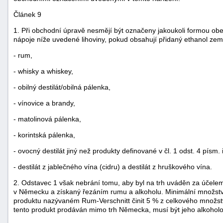
Článek 9
1. Při obchodní úpravě nesmějí být označeny jakoukoli formou 
nápoje níže uvedené lihoviny, pokud obsahují přidaný ethanol ze
- rum,
- whisky a whiskey,
- obilný destilát/obilná pálenka,
- vínovice a brandy,
- matolinová pálenka,
- korintská pálenka,
- ovocný destilát jiný než produkty definované v čl. 1 odst. 4 písm. 
- destilát z jablečného vína (cidru) a destilát z hruškového vína.
2. Odstavec 1 však nebrání tomu, aby byl na trh uváděn za účelem
v Německu a získaný řezáním rumu a alkoholu. Minimální množství
produktu nazývaném Rum-Verschnitt činit 5 % z celkového množstv
tento produkt prodáván mimo trh Německa, musí být jeho alkoholo