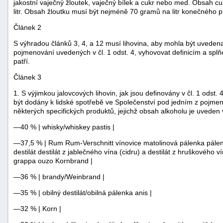
jakostní vaječný žloutek, vaječný bílek a cukr nebo med. Obsah
litr. Obsah žloutku musí být nejméně 70 gramů na litr konečného p
Článek 2
S výhradou článků 3, 4, a 12 musí lihovina, aby mohla být uvedena
pojmenování uvedených v čl. 1 odst. 4, vyhovovat definicím a splňo
patří.
Článek 3
1. S výjimkou jalovcových lihovin, jak jsou definovány v čl. 1 odst.
být dodány k lidské spotřebě ve Společenství pod jedním z pojmeno
některých specifických produktů, jejichž obsah alkoholu je uveden v
—40 % | whisky/whiskey pastis |
—37,5 % | Rum Rum-Verschnitt vínovice matolinová pálenka pálen
destilát destilát z jablečného vína (cidru) a destilát z hruškového 
grappa ouzo Kornbrand |
—36 % | brandy/Weinbrand |
—35 % | obilný destilát/obilná pálenka anis |
—32 % | Korn |