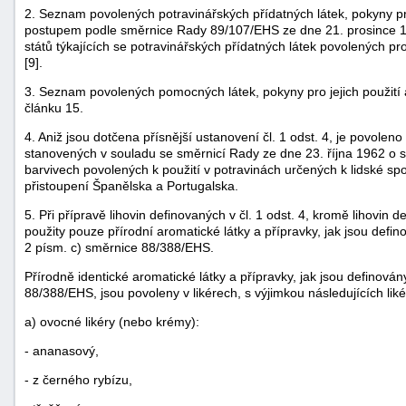
2. Seznam povolených potravinářských přídatných látek, pokyny pro
postupem podle směrnice Rady 89/107/EHS ze dne 21. prosince 19
států týkajících se potravinářských přídatných látek povolených pr
[9].
3. Seznam povolených pomocných látek, pokyny pro jejich použití 
článku 15.
4. Aniž jsou dotčena přísnější ustanovení čl. 1 odst. 4, je povoleno 
stanovených v souladu se směrnicí Rady ze dne 23. října 1962 o s
barvivech povolených k použití v potravinách určených k lidské 
přistoupení Španělska a Portugalska.
5. Při přípravě lihovin definovaných v čl. 1 odst. 4, kromě lihovin 
použity pouze přírodní aromatické látky a přípravky, jak jsou definov
2 písm. c) směrnice 88/388/EHS.
Přírodně identické aromatické látky a přípravky, jak jsou definovány
88/388/EHS, jsou povoleny v likérech, s výjimkou následujících liké
a) ovocné likéry (nebo krémy):
- ananasový,
- z černého rybízu,