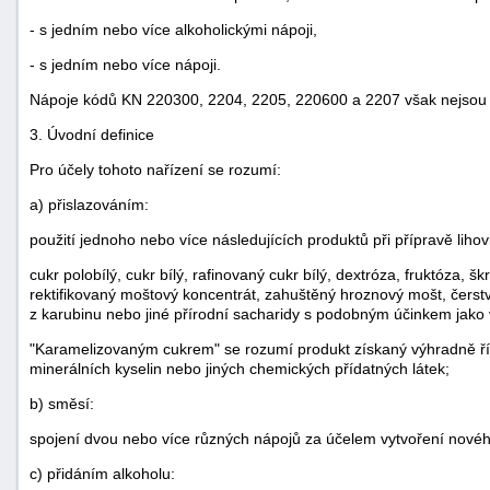
- s jedním nebo více alkoholickými nápoji,
- s jedním nebo více nápoji.
Nápoje kódů KN 220300, 2204, 2205, 220600 a 2207 však nejsou 
3. Úvodní definice
Pro účely tohoto nařízení se rozumí:
a) přislazováním:
použití jednoho nebo více následujících produktů při přípravě lihov
cukr polobílý, cukr bílý, rafinovaný cukr bílý, dextróza, fruktóza, šk
rektifikovaný moštový koncentrát, zahuštěný hroznový mošt, čerst
z karubinu nebo jiné přírodní sacharidy s podobným účinkem jako
"Karamelizovaným cukrem" se rozumí produkt získaný výhradně ř
minerálních kyselin nebo jiných chemických přídatných látek;
b) směsí:
spojení dvou nebo více různých nápojů za účelem vytvoření novéh
c) přidáním alkoholu: