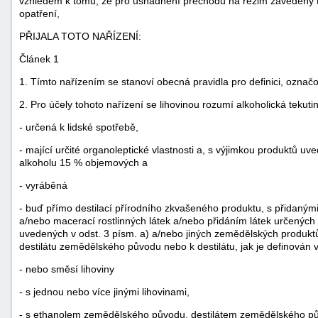
vzhledem k tomu, že pro usnadnění přechodu na režim zavedený 
opatření,
"náhradě
škod"
PŘIJALA TOTO NAŘÍZENÍ:
Článek 1
1. Tímto nařízením se stanoví obecná pravidla pro definici, označ
2. Pro účely tohoto nařízení se lihovinou rozumí alkoholická tekuti
- určená k lidské spotřebě,
- mající určité organoleptické vlastnosti a, s výjimkou produktů uv
alkoholu 15 % objemových a
- vyráběná
- buď přímo destilací přírodního zkvašeného produktu, s přidanými
a/nebo macerací rostlinných látek a/nebo přidáním látek určených k
uvedených v odst. 3 písm. a) a/nebo jiných zemědělských produk
destilátu zemědělského původu nebo k destilátu, jak je definován v
- nebo směsí lihoviny
- s jednou nebo více jinými lihovinami,
- s ethanolem zemědělského původu, destilátem zemědělského pů