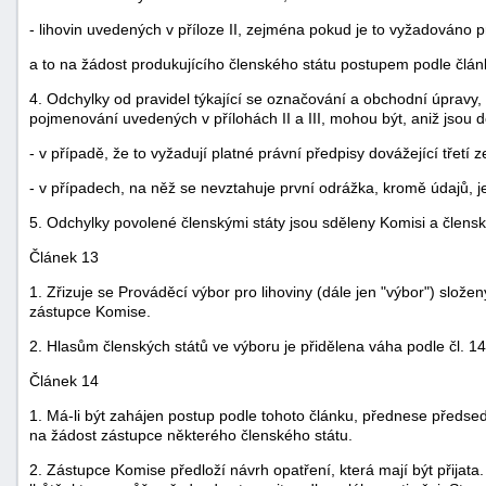
- lihovin uvedených v příloze II, zejména pokud je to vyžadováno p
a to na žádost produkujícího členského státu postupem podle člán
4. Odchylky od pravidel týkající se označování a obchodní úpravy, 
pojmenování uvedených v přílohách II a III, mohou být, aniž jsou d
- v případě, že to vyžadují platné právní předpisy dovážející třetí 
- v případech, na něž se nevztahuje první odrážka, kromě údajů, 
5. Odchylky povolené členskými státy jsou sděleny Komisi a člens
Článek 13
1. Zřizuje se Prováděcí výbor pro lihoviny (dále jen "výbor") slož
zástupce Komise.
2. Hlasům členských států ve výboru je přidělena váha podle čl. 1
Článek 14
1. Má-li být zahájen postup podle tohoto článku, přednese předse
na žádost zástupce některého členského státu.
2. Zástupce Komise předloží návrh opatření, která mají být přijat