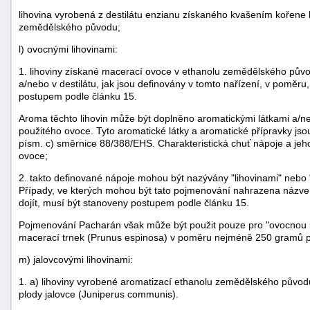
lihovina vyrobená z destilátu enzianu získaného kvašením kořene 
zemědělského původu;
l) ovocnými lihovinami:
1. lihoviny získané macerací ovoce v ethanolu zemědělského pův
a/nebo v destilátu, jak jsou definovány v tomto nařízení, v poměr
postupem podle článku 15.
Aroma těchto lihovin může být doplněno aromatickými látkami a/ne
použitého ovoce. Tyto aromatické látky a aromatické přípravky jsou 
písm. c) směrnice 88/388/EHS. Charakteristická chuť nápoje a je
ovoce;
2. takto definované nápoje mohou být nazývány "lihovinami" nebo 
Případy, ve kterých mohou být tato pojmenování nahrazena názv
dojít, musí být stanoveny postupem podle článku 15.
Pojmenování Pacharán však může být použit pouze pro "ovocnou l
macerací trnek (Prunus espinosa) v poměru nejméně 250 gramů plo
m) jalovcovými lihovinami:
1. a) lihoviny vyrobené aromatizací ethanolu zemědělského původu
plody jalovce (Juniperus communis).