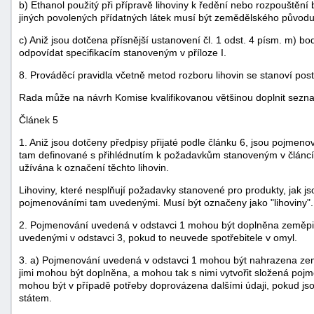
b) Ethanol použitý při přípravě lihoviny k ředění nebo rozpouštění 
jiných povolených přídatných látek musí být zemědělského původu
c) Aniž jsou dotčena přísnější ustanovení čl. 1 odst. 4 písm. m) 
odpovídat specifikacím stanoveným v příloze I.
8. Prováděcí pravidla včetně metod rozboru lihovin se stanoví po
Rada může na návrh Komise kvalifikovanou většinou doplnit sezna
Článek 5
1. Aniž jsou dotčeny předpisy přijaté podle článku 6, jsou pojmeno
tam definované s přihlédnutím k požadavkům stanoveným v článcíc
užívána k označení těchto lihovin.
Lihoviny, které nesplňují požadavky stanovené pro produkty, jak js
pojmenováními tam uvedenými. Musí být označeny jako "lihoviny".
2. Pojmenování uvedená v odstavci 1 mohou být doplněna zeměpi
uvedenými v odstavci 3, pokud to neuvede spotřebitele v omyl.
3. a) Pojmenování uvedená v odstavci 1 mohou být nahrazena zem
jimi mohou být doplněna, a mohou tak s nimi vytvořit složená pojme
mohou být v případě potřeby doprovázena dalšími údaji, pokud js
státem.