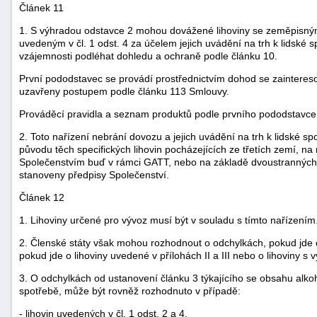
Článek 11
1. S výhradou odstavce 2 mohou dovážené lihoviny se zeměpisn
uvedeným v čl. 1 odst. 4 za účelem jejich uvádění na trh k lidské
vzájemnosti podléhat dohledu a ochraně podle článku 10.
První pododstavec se provádí prostřednictvím dohod se zainteres
uzavřeny postupem podle článku 113 Smlouvy.
Prováděcí pravidla a seznam produktů podle prvního pododstavce
2. Toto nařízení nebrání dovozu a jejich uvádění na trh k lidské s
původu těch specifických lihovin pocházejících ze třetích zemí, na
Společenstvím buď v rámci GATT, nebo na základě dvoustranných 
stanoveny předpisy Společenství.
Článek 12
1. Lihoviny určené pro vývoz musí být v souladu s tímto nařízením
2. Členské státy však mohou rozhodnout o odchylkách, pokud jde o u
pokud jde o lihoviny uvedené v přílohách II a III nebo o lihoviny 
3. O odchylkách od ustanovení článku 3 týkajícího se obsahu alkoho
spotřebě, může být rovněž rozhodnuto v případě:
- lihovin uvedených v čl. 1 odst. 2 a 4,