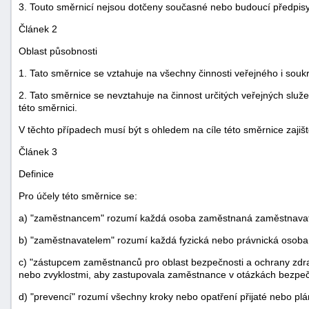
3. Touto směrnicí nejsou dotčeny současné nebo budoucí předpisy č
Článek 2
Oblast působnosti
1. Tato směrnice se vztahuje na všechny činnosti veřejného i soukr
2. Tato směrnice se nevztahuje na činnost určitých veřejných služeb
této směrnici.
V těchto případech musí být s ohledem na cíle této směrnice zaji
Článek 3
Definice
Pro účely této směrnice se:
a) "zaměstnancem" rozumí každá osoba zaměstnaná zaměstnavatel
b) "zaměstnavatelem" rozumí každá fyzická nebo právnická osoba
c) "zástupcem zaměstnanců pro oblast bezpečnosti a ochrany zdra
nebo zvyklostmi, aby zastupovala zaměstnance v otázkách bezpečn
d) "prevencí" rozumí všechny kroky nebo opatření přijaté nebo plá