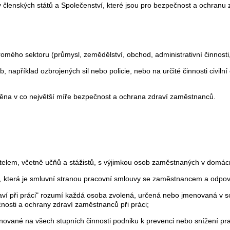
lenských států a Společenství, které jsou pro bezpečnost a ochranu zd
omého sektoru (průmysl, zemědělství, obchod, administrativní činnosti, 
, například ozbrojených sil nebo policie, nebo na určité činnosti civilní
štěna v co největší míře bezpečnost a ochrana zdraví zaměstnanců.
em, včetně učňů a stážistů, s výjimkou osob zaměstnaných v domácn
, která je smluvní stranou pracovní smlouvy se zaměstnancem a odpov
ví při práci" rozumí každá osoba zvolená, určená nebo jmenovaná v so
osti a ochrany zdraví zaměstnanců při práci;
nované na všech stupních činnosti podniku k prevenci nebo snížení pra