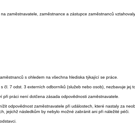
 se na zaměstnavatele, zaměstnance a zástupce zaměstnanců vztahovaly
 zaměstnanců s ohledem na všechna hlediska týkající se práce.
čl. 7 odst. 3 externích odborníků (služeb nebo osob), nezbavuje jej to
ví při práci není dotčena zásada odpovědnosti zaměstnavatele.
ížit odpovědnost zaměstnavatele při událostech, které nastaly za neob
, jejichž následkům by nebylo možné zabránit ani při náležité péči.
odstavci.