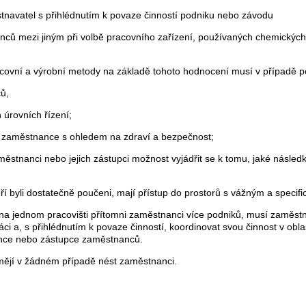
stnavatel s přihlédnutím k povaze činností podniku nebo závodu
ců mezi jiným při volbě pracovního zařízení, používaných chemických 
acovní a výrobní metody na základě tohoto hodnocení musí v případě p
ců,
 úrovních řízení;
to zaměstnance s ohledem na zdraví a bezpečnost;
zaměstnanci nebo jejich zástupci možnost vyjádřit se k tomu, jaké násl
teří byli dostatečně poučeni, mají přístup do prostorů s vážným a speci
u na jednom pracovišti přítomni zaměstnanci více podniků, musí zaměst
áci a, s přihlédnutím k povaze činností, koordinovat svou činnost v obla
nance nebo zástupce zaměstnanců.
smějí v žádném případě nést zaměstnanci.