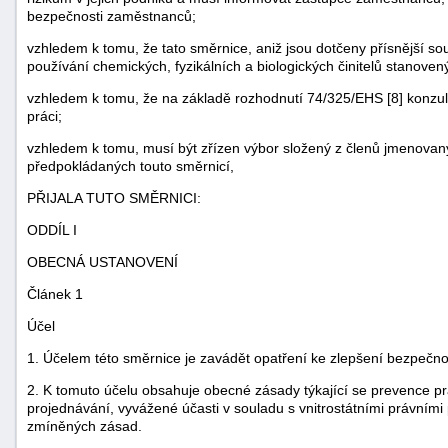
bezpečnosti zaměstnanců;
vzhledem k tomu, že tato směrnice, aniž jsou dotčeny přísnější sou
používání chemických, fyzikálních a biologických činitelů stanove
vzhledem k tomu, že na základě rozhodnutí 74/325/EHS [8] konzult
práci;
vzhledem k tomu, musí být zřízen výbor složený z členů jmenovan
předpokládaných touto směrnicí,
PŘIJALA TUTO SMĚRNICI:
ODDÍL I
OBECNÁ USTANOVENÍ
Článek 1
Účel
1. Účelem této směrnice je zavádět opatření ke zlepšení bezpečno
2. K tomuto účelu obsahuje obecné zásady týkající se prevence pra
projednávání, vyvážené účasti v souladu s vnitrostátními právními
zmíněných zásad.