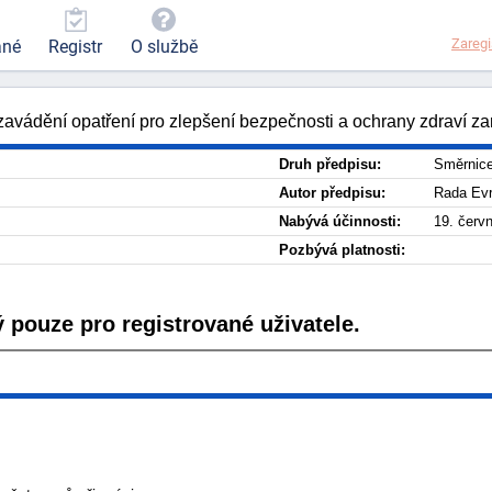
Zaregi
ané
Registr
O službě
vádění opatření pro zlepšení bezpečnosti a ochrany zdraví za
Druh předpisu:
Směrnic
Autor předpisu:
Rada Evr
Nabývá účinnosti:
19. červ
Pozbývá platnosti:
 pouze pro registrované uživatele.