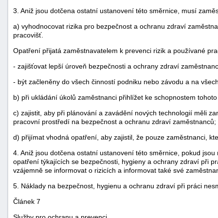
3. Aniž jsou dotčena ostatní ustanovení této směrnice, musí zamě
a) vyhodnocovat rizika pro bezpečnost a ochranu zdraví zaměstnan
pracovišť.
Opatření přijatá zaměstnavatelem k prevenci rizik a používané pr
- zajišťovat lepší úroveň bezpečnosti a ochrany zdraví zaměstnan
- být začleněny do všech činností podniku nebo závodu a na všech
b) při ukládání úkolů zaměstnanci přihlížet ke schopnostem toho
c) zajistit, aby při plánování a zavádění nových technologií měli 
pracovní prostředí na bezpečnost a ochranu zdraví zaměstnanců;
d) přijímat vhodná opatření, aby zajistil, že pouze zaměstnanci, k
4. Aniž jsou dotčena ostatní ustanovení této směrnice, pokud jso
opatření týkajících se bezpečnosti, hygieny a ochrany zdraví při pr
vzájemně se informovat o rizicích a informovat také své zaměst
5. Náklady na bezpečnost, hygienu a ochranu zdraví při práci ne
Článek 7
Služby pro ochranu a prevenci