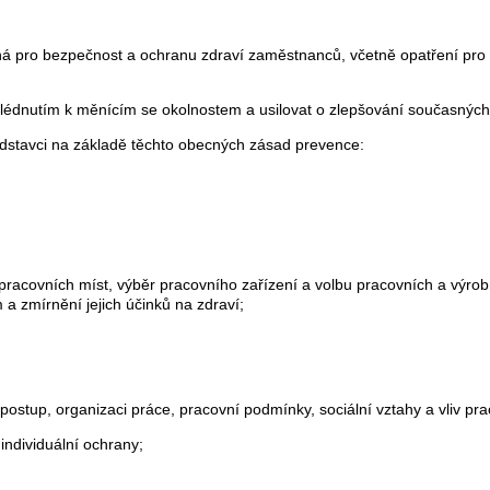
ná pro bezpečnost a ochranu zdraví zaměstnanců, včetně opatření pro p
hlédnutím k měnícím se okolnostem a usilovat o zlepšování současnýc
dstavci na základě těchto obecných zásad prevence:
í pracovních míst, výběr pracovního zařízení a volbu pracovních a výr
a zmírnění jejich účinků na zdraví;
postup, organizaci práce, pracovní podmínky, sociální vztahy a vliv pra
individuální ochrany;