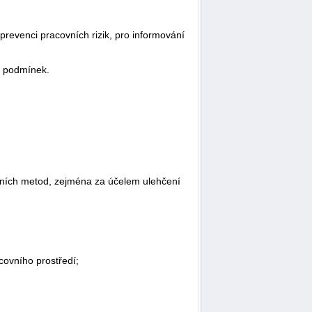
revenci pracovních rizik, pro informování
h podmínek.
obních metod, zejména za účelem ulehčení
covního prostředí;