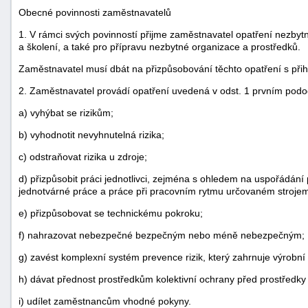
Obecné povinnosti zaměstnavatelů
1. V rámci svých povinností přijme zaměstnavatel opatření nezbyt
a školení, a také pro přípravu nezbytné organizace a prostředků.
Zaměstnavatel musí dbát na přizpůsobování těchto opatření s při
2. Zaměstnavatel provádí opatření uvedená v odst. 1 prvním podo
a) vyhýbat se rizikům;
b) vyhodnotit nevyhnutelná rizika;
c) odstraňovat rizika u zdroje;
d) přizpůsobit práci jednotlivci, zejména s ohledem na uspořádán
jednotvárné práce a práce při pracovním rytmu určovaném strojem 
e) přizpůsobovat se technickému pokroku;
f) nahrazovat nebezpečné bezpečným nebo méně nebezpečným;
g) zavést komplexní systém prevence rizik, který zahrnuje výrobní 
h) dávat přednost prostředkům kolektivní ochrany před prostředky 
i) udílet zaměstnancům vhodné pokyny.