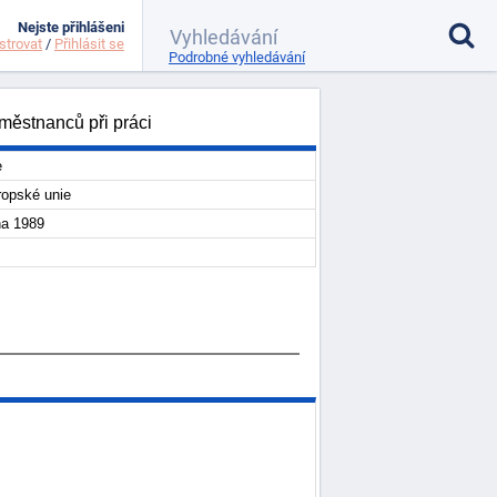
Nejste přihlášeni
strovat
/
Přihlásit se
Podrobné vyhledávání
městnanců při práci
e
opské unie
na 1989