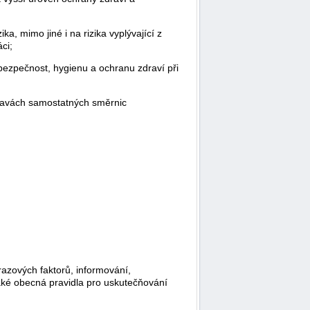
, mimo jiné i na rizika vyplývající z
ci;
bezpečnost, hygienu a ochranu zdraví při
pravách samostatných směrnic
razových faktorů, informování,
také obecná pravidla pro uskutečňování