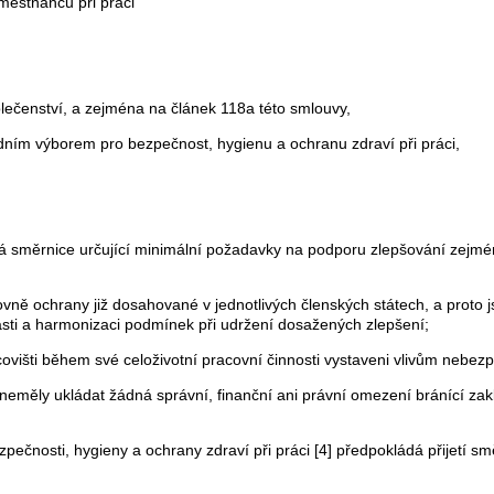
městnanců při práci
čenství, a zejména na článek 118a této smlouvy,
dním výborem pro bezpečnost, hygienu a ochranu zdraví při práci,
á směrnice určující minimální požadavky na podporu zlepšování zejmé
vně ochrany již dosahované v jednotlivých členských státech, a proto 
sti a harmonizaci podmínek při udržení dosažených zlepšení;
išti během své celoživotní pracovní činnosti vystaveni vlivům nebezp
eměly ukládat žádná správní, finanční ani právní omezení bránící zakl
ečnosti, hygieny a ochrany zdraví při práci [4] předpokládá přijetí sm