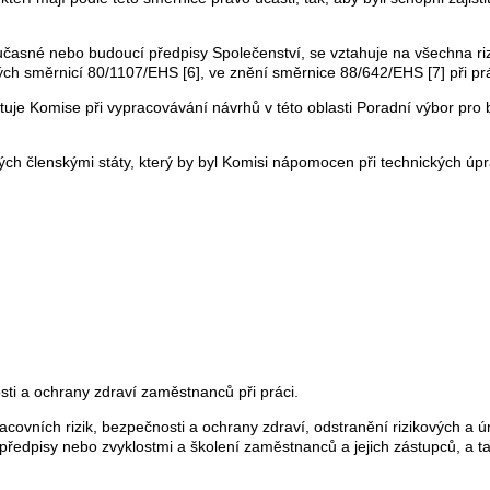
časné nebo budoucí předpisy Společenství, se vztahuje na všechna rizika
ných směrnicí 80/1107/EHS [6], ve znění směrnice 88/642/EHS [7] při prá
uje Komise při vypracovávání návrhů v této oblasti Poradní výbor pro 
ých členskými státy, který by byl Komisi nápomocen při technických ú
sti a ochrany zdraví zaměstnanců při práci.
covních rizik, bezpečnosti a ochrany zdraví, odstranění rizikových a ú
 předpisy nebo zvyklostmi a školení zaměstnanců a jejich zástupců, a 