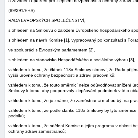
o zavádění opatření pro zlepšení bezpečnosti a ochrany zdraví za
(89/391/EHS)
RADA EVROPSKÝCH SPOLEČENSTVÍ,
s ohledem na Smlouvu o založení Evropského hospodářského spole
s ohledem na návrh Komise [1], vypracovaný po konzultaci s Pora
ve spolupráci s Evropským parlamentem [2],
s ohledem na stanovisko Hospodářského a sociálního výboru [3],
vzhledem k tomu, že článek 118a Smlouvy stanoví, že Rada přijím
vyšší úrovně ochrany bezpečnosti a zdraví pracovníků;
vzhledem k tomu, že touto směrnicí nelze odůvodňovat snížení úro
Smlouvy k tomu, aby podporovaly zlepšování podmínek v této obla
vzhledem k tomu, že je známo, že zaměstnanci mohou být na pracov
vzhledem k tomu, že podle článku 118a Smlouvy by tyto směrnice n
podniků;
vzhledem k tomu, že sdělení Komise o jejím programu v oblasti bezp
ochrany zdraví zaměstnanců;