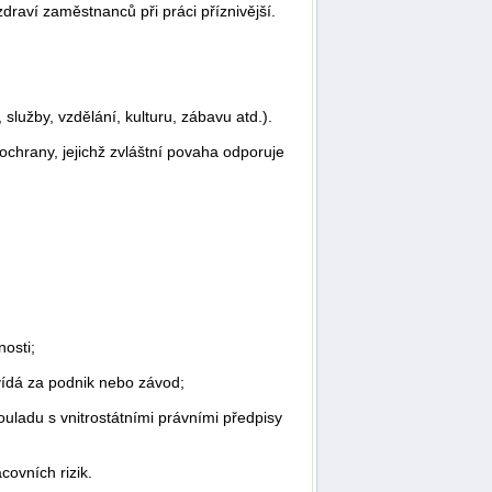
raví zaměstnanců při práci příznivější.
služby, vzdělání, kulturu, zábavu atd.).
 ochrany, jejichž zvláštní povaha odporuje
osti;
ídá za podnik nebo závod;
uladu s vnitrostátními právními předpisy
covních rizik.