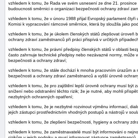
vzhledem k tomu, že Rada ve svém usnesení ze dne 21. prosince 19
budoucnosti směrnici o organizaci bezpečnosti ochrany zdraví zam
vzhledem k tomu, že v únoru 1988 přijal Evropský parlament čtyři
Komisi k vypracování rámcové směrnice, která by sloužila jako podkl
vzhledem k tomu, že je úkolem členských států zlepšovat úroveň be
ochrany zdraví zaměstnanců při práci přispívá v určitých případec
vzhledem k tomu, že právní předpisy členských států v oblasti bezpe
často zahrnuje technické předpisy nebo nezávazné normy, může vé
bezpečnosti a ochrany zdraví;
vzhledem k tomu, že stále dochází k mnoha pracovním úrazům a ne
bezpečnosti a ochrany zdraví zaměstnanců a vyšší úrovně ochran
vzhledem k tomu, že pro zajištění lepší úrovně ochrany musí být za
snížení nebo odstranění těchto rizik; že je nutné, aby mohli přispě
nezbytných ochranných opatření;
vzhledem k tomu, že je nezbytné rozvinout výměnu informací, dial
jejich zástupci prostřednictvím vhodných postupů a nástrojů v soul
vzhledem k tomu, že zlepšení bezpečnosti, hygieny a ochrany zdra
vzhledem k tomu, že zaměstnavatelé musí být informováni o nejno
rizikům v jejich podniku a musí informovat zástupce zaměstnanců, kt