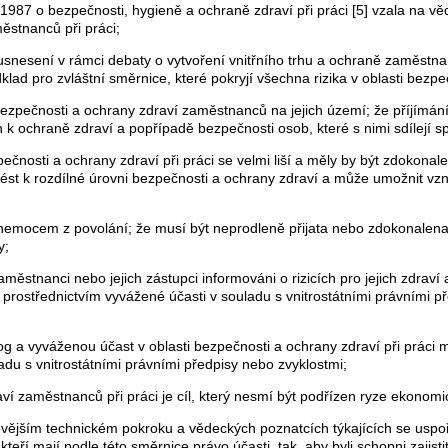
87 o bezpečnosti, hygieně a ochraně zdraví při práci [5] vzala na vě
ěstnanců při práci;
 usnesení v rámci debaty o vytvoření vnitřního trhu a ochraně zaměstn
ad pro zvláštní směrnice, které pokryjí všechna rizika v oblasti bezpeč
zpečnosti a ochrany zdraví zaměstnanců na jejich území; že příjímání 
h k ochraně zdraví a popřípadě bezpečnosti osob, které s nimi sdílejí
čnosti a ochrany zdraví při práci se velmi liší a měly by být zdokonaleny
st k rozdílné úrovni bezpečnosti a ochrany zdraví a může umožnit vz
mocem z povolání; že musí být neprodleně přijata nebo zdokonalena p
y;
městnanci nebo jejich zástupci informováni o rizicích pro jejich zdrav
t prostřednictvím vyvážené účasti v souladu s vnitrostátními právními p
og a vyváženou účast v oblasti bezpečnosti a ochrany zdraví při práci
adu s vnitrostátními právními předpisy nebo zvyklostmi;
ví zaměstnanců při práci je cíl, který nesmí být podřízen ryze ekono
vějším technickém pokroku a vědeckých poznatcích týkajících se uspoř
eří mají podle této směrnice právo účasti, tak, aby byli schopni zajist