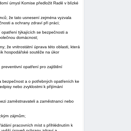
domí úmysl Komise předložit Radě v blízké
anců; že tato usnesení zejména vyzvala
nosti a ochrany zdraví při práci;
opatření týkajících se bezpečnosti a
 společnou domácnost;
; že vnitrostátní úprava této oblasti, která
nik hospodářské soutěže na úkor
reventivní opatření pro zajištění
í a bezpečnost a o potřebných opatřeních ke
ředpisy nebo zvyklostmi k přijímání
 mezi zaměstnavateli a zaměstnanci nebo
mickým zájmům;
ádání pracovních míst s přihlédnutím k
it vyšší úroveň ochrany zdraví a