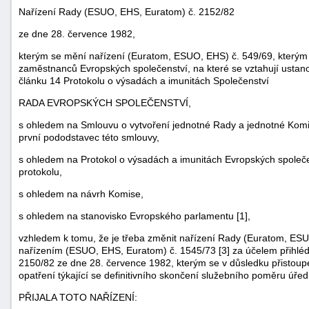
Nařízení Rady (ESUO, EHS, Euratom) č. 2152/82
ze dne 28. července 1982,
kterým se mění nařízení (Euratom, ESUO, EHS) č. 549/69, kterým 
zaměstnanců Evropských společenství, na které se vztahují ustan
článku 14 Protokolu o výsadách a imunitách Společenství
RADA EVROPSKÝCH SPOLEČENSTVÍ,
s ohledem na Smlouvu o vytvoření jednotné Rady a jednotné Komi
první pododstavec této smlouvy,
s ohledem na Protokol o výsadách a imunitách Evropských společe
protokolu,
s ohledem na návrh Komise,
náhrady
škody
s ohledem na stanovisko Evropského parlamentu [1],
vzhledem k tomu, že je třeba změnit nařízení Rady (Euratom, ES
nařízením (ESUO, EHS, Euratom) č. 1545/73 [3] za účelem přihlé
2150/82 ze dne 28. července 1982, kterým se v důsledku přistoupe
opatření týkající se definitivního skončení služebního poměru úřed
PŘIJALA TOTO NAŘÍZENÍ: