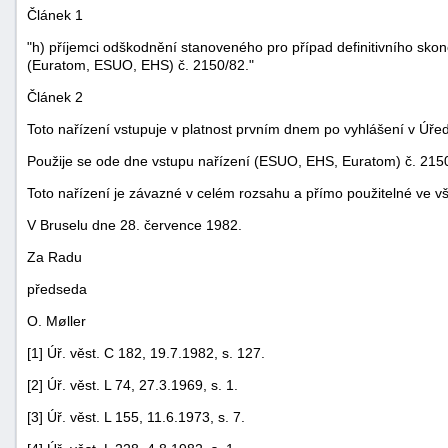
Článek 1
"h) příjemci odškodnění stanoveného pro případ definitivního sko
(Euratom, ESUO, EHS) č. 2150/82."
Článek 2
Toto nařízení vstupuje v platnost prvním dnem po vyhlášení v Úře
Použije se ode dne vstupu nařízení (ESUO, EHS, Euratom) č. 2150
Toto nařízení je závazné v celém rozsahu a přímo použitelné ve v
V Bruselu dne 28. července 1982.
Za Radu
předseda
O. Møller
+náhrady
[1] Úř. věst. C 182, 19.7.1982, s. 127.
[2] Úř. věst. L 74, 27.3.1969, s. 1.
[3] Úř. věst. L 155, 11.6.1973, s. 7.