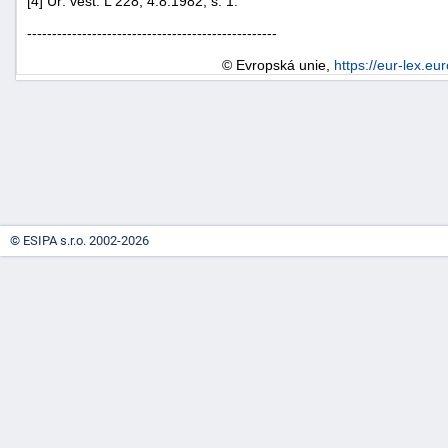
[4] Úř. věst. L 228, 4.8.1982, s. 1.
--------------------------------------------------
© Evropská unie,
https://eur-lex.eu
-
náhrady
© ESIPA s.r.o. 2002-2026