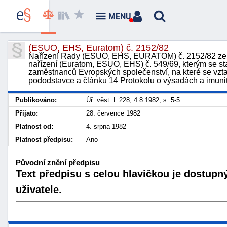
MENU
(ESUO, EHS, Euratom) č. 2152/82
Nařízení Rady (ESUO, EHS, EURATOM) č. 2152/82 ze d
nařízení (Euratom, ESUO, EHS) č. 549/69, kterým se sta
zaměstnanců Evropských společenství, na které se vzta
pododstavce a článku 14 Protokolu o výsadách a imuni
Publikováno:
Úř. věst. L 228, 4.8.1982, s. 5-5
Přijato:
28. července 1982
Platnost od:
4. srpna 1982
Platnost předpisu:
Ano
Původní znění předpisu
Text předpisu s celou hlavičkou je dostupn
uživatele.