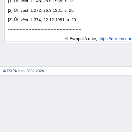
[1] Úř. věst. L 148, 28.6.1968, s. 13.
[2] Úř. věst. L 272, 26.9.1981, s. 25.
[3] Úř. věst. L 374, 22.12.1981, s. 20.
--------------------------------------------------
© Evropská unie,
https://eur-lex.eu
-
náhrady
© ESIPA s.r.o. 2002-2026