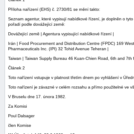
Příloha nařízení (EHS) č. 2730/81 se mění takto:
Seznam agentur, které vypisují nabídkové řízení, je doplněn o tyt
pořadí podle dovážející země:
Dovážející země | Agentura vypisující nabídkové řízení |
Irán | Food Procurement and Distribution Centre (FPDC) 169 Wes
Pharmaceuticals Inc. (IPI) 32 Tohid Avenue Teheran |
Taiwan | Taiwan Supply Bureau 46 Kuan-Chien Road, 6th and 7th fl
Článek 2
Toto nařízení vstupuje v platnost třetím dnem po vyhlášení v Úře
Toto nařízení je závazné v celém rozsahu a přímo použitelné ve v
V Bruselu dne 17. února 1982.
+náhrady
Za Komisi
Poul Dalsager
člen Komise