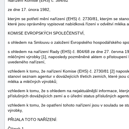
Nařízení Komise (EHS) č. 384/82
ze dne 17. února 1982,
kterým se potřetí mění nařízení (EHS) č. 2730/81, kterým se stano
které jsou oprávněny vypisovat nabídková řízení v odvětví mléka 
KOMISE EVROPSKÝCH SPOLEČENSTVÍ,
s ohledem na Smlouvu o založení Evropského hospodářského spol
s ohledem na nařízení Rady (EHS) č. 804/68 ze dne 27. června 19
mléčnými výrobky [1], naposledy pozměněné aktem o přistoupení Ře
uvedeného nařízení,
vzhledem k tomu, že nařízení Komise (EHS) č. 2730/81 [2] napos
stanoví seznam agentur v dovážejících třetích zemích, které jsou 
mléka a mléčných výrobků;
náhrady
škody
vzhledem k tomu, že s ohledem na nejaktuálnější informace, který
příslušných dovážejících zemí a o úřední status příslušných agent
vzhledem k tomu, že opatření tohoto nařízení jsou v souladu se 
výrobky,
PŘIJALA TOTO NAŘÍZENÍ:
Článek 1