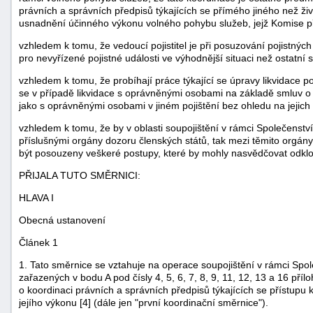
právních a správních předpisů týkajících se přímého jiného než živo
usnadnění účinného výkonu volného pohybu služeb, jejž Komise př
vzhledem k tomu, že vedoucí pojistitel je při posuzování pojistnýc
pro nevyřízené pojistné události ve výhodnější situaci než ostatní so
vzhledem k tomu, že probíhají práce týkající se úpravy likvidace poj
se v případě likvidace s oprávněnými osobami na základě smluv o 
jako s oprávněnými osobami v jiném pojištění bez ohledu na jejich s
vzhledem k tomu, že by v oblasti soupojištění v rámci Společenst
příslušnými orgány dozoru členských států, tak mezi těmito orgán
být posouzeny veškeré postupy, které by mohly nasvědčovat odklo
PŘIJALA TUTO SMĚRNICI:
HLAVA I
Obecná ustanovení
+náhrady
Článek 1
1. Tato směrnice se vztahuje na operace soupojištění v rámci Spole
zařazených v bodu A pod čísly 4, 5, 6, 7, 8, 9, 11, 12, 13 a 16 př
o koordinaci právních a správních předpisů týkajících se přístupu 
jejího výkonu [4] (dále jen "první koordinační směrnice").