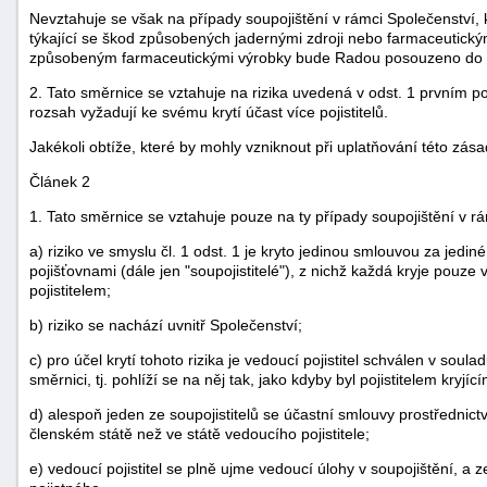
Nevztahuje se však na případy soupojištění v rámci Společenství, k
týkající se škod způsobených jadernými zdroji nebo farmaceutickým
způsobeným farmaceutickými výrobky bude Radou posouzeno do pě
2. Tato směrnice se vztahuje na rizika uvedená v odst. 1 prvním 
rozsah vyžadují ke svému krytí účast více pojistitelů.
Jakékoli obtíže, které by mohly vzniknout při uplatňování této zása
Článek 2
-
náhrady
1. Tato směrnice se vztahuje pouze na ty případy soupojištění v rá
a) riziko ve smyslu čl. 1 odst. 1 je kryto jedinou smlouvou za jed
pojišťovnami (dále jen "soupojistitelé"), z nichž každá kryje pouze 
pojistitelem;
b) riziko se nachází uvnitř Společenství;
c) pro účel krytí tohoto rizika je vedoucí pojistitel schválen v so
směrnici, tj. pohlíží se na něj tak, jako kdyby byl pojistitelem kryjící
d) alespoň jeden ze soupojistitelů se účastní smlouvy prostřednic
členském státě než ve státě vedoucího pojistitele;
e) vedoucí pojistitel se plně ujme vedoucí úlohy v soupojištění, a