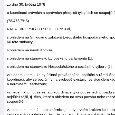
ze dne 30. května 1978
o koordinaci právních a správních předpisů týkajících se soupojišt
(78/473/EHS)
RADA EVROPSKÝCH SPOLEČENSTVÍ,
s ohledem na Smlouvu o založení Evropského hospodářského společ
66 této smlouvy,
s ohledem na návrh Komise,
s ohledem na stanovisko Evropského parlamentu [1],
s ohledem na stanovisko Hospodářského a sociálního výboru [2],
náhrady
vzhledem k tomu, že by účinné provádění soupojištění v rámci Sp
škody
koordinací, aby se bez újmy na svobodě existující ve více člensk
a nerovnému zacházení;
vzhledem k tomu, že se tato koordinace týká pouze těch případů s
nejdůležitější, tj. těch, které s ohledem na svou povahu nebo rozs
soupojištěním;
vzhledem k tomu, že tato směrnice je tedy prvním krokem ke koor
rámci volného pohybu služeb; že tato koordinace je ostatně před