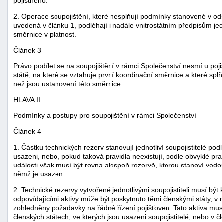
pojistného.
"náhradě
2. Operace soupojištění, které nesplňují podmínky stanovené v odsta
škod"
uvedená v článku 1, podléhají i nadále vnitrostátním předpisům jed
směrnice v platnost.
Článek 3
Právo podílet se na soupojištění v rámci Společenství nesmí u poj
státě, na které se vztahuje první koordinační směrnice a které spl
než jsou ustanovení této směrnice.
HLAVA II
Podmínky a postupy pro soupojištění v rámci Společenství
Článek 4
1. Částku technických rezerv stanovují jednotliví soupojistitelé p
usazeni, nebo, pokud taková pravidla neexistují, podle obvyklé pr
události však musí být rovna alespoň rezervě, kterou stanoví vedouc
němž je usazen.
2. Technické rezervy vytvořené jednotlivými soupojistiteli musí být 
odpovídajícími aktivy může být poskytnuto těmi členskými státy, v n
zohledněny požadavky na řádné řízení pojišťoven. Tato aktiva musí
členských státech, ve kterých jsou usazeni soupojistitelé, nebo v č