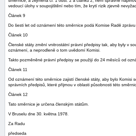
směrnice, a zejména čl. 1 odst. 2 a článku 2, není správně naplňov
vedoucí úlohy v soupojištění nebo tím, že krytí rizik zjevně nevyžad
Článek 9
Do šesti let od oznámení této směrnice podá Komise Radě zprávu o
Článek 10
Členské státy změní vnitrostátní právní předpisy tak, aby byly v s
oznámení, a neprodleně o tom uvědomí Komisi.
Takto pozměněné právní předpisy se použijí do 24 měsíců od ozn
Článek 11
Od oznámení této směrnice zajistí členské státy, aby bylo Komisi
správních předpisů, které přijmou v oblasti působnosti této směrni
Článek 12
Tato směrnice je určena členským státům.
V Bruselu dne 30. května 1978.
Za Radu
předseda