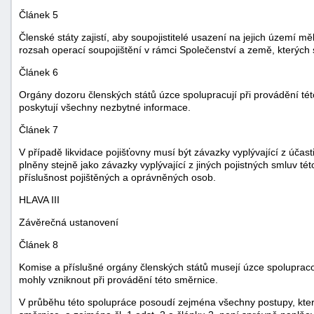
Článek 5
Členské státy zajistí, aby soupojistitelé usazení na jejich území měli
rozsah operací soupojištění v rámci Společenství a země, kterých s
Článek 6
Orgány dozoru členských států úzce spolupracují při provádění té
poskytují všechny nezbytné informace.
Článek 7
V případě likvidace pojišťovny musí být závazky vyplývající z účas
plněny stejně jako závazky vyplývající z jiných pojistných smluv tét
příslušnost pojištěných a oprávněných osob.
HLAVA III
Závěrečná ustanovení
Článek 8
Komise a příslušné orgány členských států musejí úzce spolupracov
mohly vzniknout při provádění této směrnice.
V průběhu této spolupráce posoudí zejména všechny postupy, kter