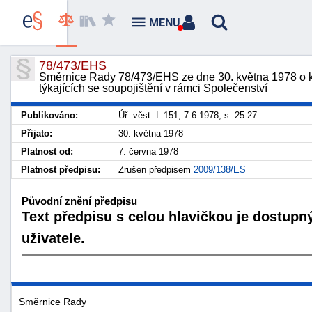
MENU
78/473/EHS
Směrnice Rady 78/473/EHS ze dne 30. května 1978 o ko
týkajících se soupojištění v rámci Společenství
Publikováno:
Úř. věst. L 151, 7.6.1978, s. 25-27
Přijato:
30. května 1978
Platnost od:
7. června 1978
Platnost předpisu:
Zrušen předpisem
2009/138/ES
Původní znění předpisu
Text předpisu s celou hlavičkou je dostupn
uživatele.
Směrnice Rady