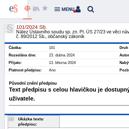
MENU
101/2024 Sb.
Nález Ústavního soudu sp. zn. Pl. ÚS 27/23 ve věci ná
č. 89/2012 Sb., občanský zákoník
Částka:
101
Druh
Rozeslána dne:
23. dubna 2024
Autor
Přijato:
13. března 2024
Nabýv
Platnost předpisu:
Ano
Pozbý
Původní znění předpisu
Text předpisu s celou hlavičkou je dostupn
uživatele.
Ukázka textu
předpisu: