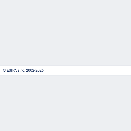
-
náhrady
© ESIPA s.r.o. 2002-2026