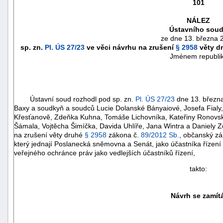
101
NÁLEZ
Ústavního sou
ze dne 13. března 
sp. zn.
Pl. ÚS 27/23
ve věci návrhu na zrušení
§ 2958
věty d
Jménem republi
Ústavní soud rozhodl pod sp. zn.
Pl. ÚS 27/23
dne 13. března
Baxy a soudkyň a soudců Lucie Dolanské Bányaiové, Josefa Fialy,
Křesťanově, Zdeňka Kuhna, Tomáše Lichovníka, Kateřiny Ronovsk
Šámala, Vojtěcha Šimíčka, Davida Uhlíře, Jana Wintra a Daniel
na zrušení věty druhé
§ 2958
zákona č.
89/2012 Sb.
, občanský zá
náhrady
který jednají Poslanecká sněmovna a Senát, jako účastníka řízení 
veřejného ochránce práv jako vedlejších účastníků řízení,
škody
takto:
Návrh se zamítá