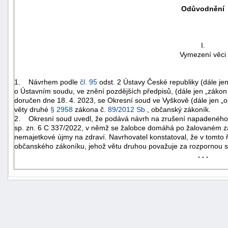
Odůvodnění
I.
Vymezení věci
1. Návrhem podle
čl. 95
odst. 2 Ústavy České republiky (dále je
o Ústavním soudu, ve znění pozdějších předpisů, (dále jen „záko
doručen dne 18. 4. 2023, se Okresní soud ve Vyškově (dále jen „
věty druhé
§ 2958
zákona č.
89/2012 Sb.
, občanský zákoník.
2. Okresní soud uvedl, že podává návrh na zrušení napadeného 
sp. zn. 6 C 337/2022, v němž se žalobce domáhá po žalovaném za
nemajetkové újmy na zdraví. Navrhovatel konstatoval, že v tomto 
občanského zákoníku, jehož větu druhou považuje za rozpornou 
. . .
+náhrady