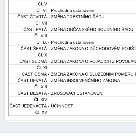
Čl. V
Čl. VI -
Přechodná ustanovení
ČÁST ČTVRTÁ -
ZMĚNA TRESTNÍHO ŘÁDU
Čl. VII
ČÁST PÁTÁ -
ZMĚNA OBČANSKÉHO SOUDNÍHO ŘÁDU
Čl. VIII
Čl. IX -
Přechodná ustanovení
ČÁST ŠESTÁ -
ZMĚNA ZÁKONA O DŮCHODOVÉM POJIŠT
-
Čl. X
náhrady
ČÁST SEDMÁ -
ZMĚNA ZÁKONA O VOJÁCÍCH Z POVOLÁN
Čl. XI
ČÁST OSMÁ -
ZMĚNA ZÁKONA O SLUŽEBNÍM POMĚRU 
ČÁST DEVÁTÁ -
ZMĚNA INSOLVENČNÍHO ZÁKONA
Čl. XIII
ČÁST DESÁTÁ -
ZRUŠOVACÍ USTANOVENÍ
Čl. XIV
ČÁST JEDENÁCTÁ -
ÚČINNOST
Čl. XV