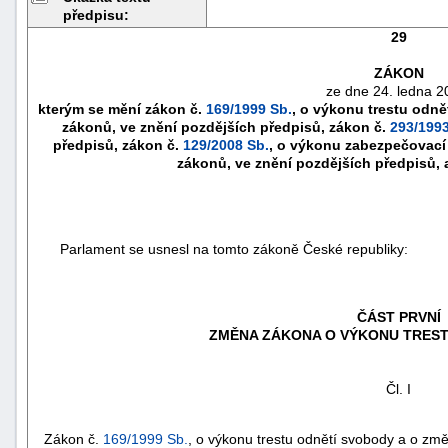
předpisu:
29
ZÁKON
ze dne 24. ledna 2
kterým se mění zákon č.
169/1999 Sb.
, o výkonu trestu odně
zákonů, ve znění pozdějších předpisů, zákon č.
293/1993
předpisů, zákon č.
129/2008 Sb.
, o výkonu zabezpečovací
zákonů, ve znění pozdějších předpisů, a
Parlament se usnesl na tomto zákoně České republiky:
náhrady
škody
ČÁST PRVNÍ
ZMĚNA ZÁKONA O VÝKONU TREST
Čl. I
Zákon č.
169/1999 Sb.
, o výkonu trestu odnětí svobody a o zm