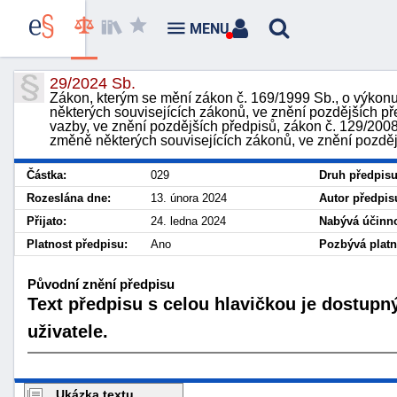
MENU
29/2024 Sb.
Zákon, kterým se mění zákon č. 169/1999 Sb., o výkonu
některých souvisejících zákonů, ve znění pozdějších př
vazby, ve znění pozdějších předpisů, zákon č. 129/200
změně některých souvisejících zákonů, ve znění pozdějš
Částka:
029
Druh předpisu
Rozeslána dne:
13. února 2024
Autor předpis
Přijato:
24. ledna 2024
Nabývá účinno
Platnost předpisu:
Ano
Pozbývá platn
Původní znění předpisu
Text předpisu s celou hlavičkou je dostupn
uživatele.
Ukázka textu