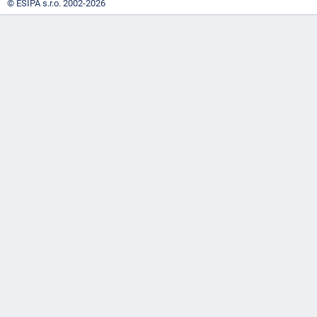
© ESIPA s.r.o. 2002-2026
"náhradě
škod"