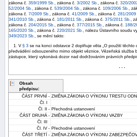
zákona č.
359/1999 Sb.
, zákona č.
3/2002 Sb.
, zákona č.
320/200
52/2004 Sb.
, zákona č.
539/2004 Sb.
, zákona č.
109/2006 Sb.
, zá
zákona č.
7/2009 Sb.
, zákona č.
41/2009 Sb.
, zákona č.
281/2009
341/2010 Sb.
, zákona č.
181/2011 Sb.
, zákona č.
375/2011 Sb.
, z
zákona č.
204/2015 Sb.
, zákona č.
377/2015 Sb.
, zákona č.
188/2
165/2020 Sb.
, zákona č.
220/2021 Sb.
, nálezu Ústavního soudu v
349/2023 Sb.
, se mění takto:
1. V
§ 3
se na konci odstavce 2 doplňuje věta „O použití těchto
předvádění odsouzeného mimo objekt věznice, Vězeňská služba b
zástupce, který vykonává dozor nad dodržováním právních předpisů
. . .
Obsah
předpisu:
ČÁST PRVNÍ -
ZMĚNA ZÁKONA O VÝKONU TRESTU ODN
Čl. I
+náhrady
Čl. II -
Přechodná ustanovení
ČÁST DRUHÁ -
ZMĚNA ZÁKONA O VÝKONU VAZBY
Čl. III
Čl. IV -
Přechodné ustanovení
ČÁST TŘETÍ -
ZMĚNA ZÁKONA O VÝKONU ZABEZPEČOV