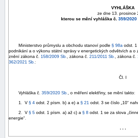
VYHLÁŠKA
ze dne 13. prosince 
kterou se mění vyhláška č.
359/2020 
Ministerstvo průmyslu a obchodu stanoví podle
§ 98a
odst. 1
podnikání a o výkonu státní správy v energetických odvětvích a o
znění zákona č.
158/2009 Sb.
, zákona č.
211/2011 Sb.
, zákona č.
362/2021 Sb.
:
Čl. I
náhrady
Vyhláška č.
359/2020 Sb.
, o měření elektřiny, se mění takto:
škody
1. V
§ 4
odst. 2 písm. b) a e) a
§ 21
odst. 3 se číslo „10“ nah
2. V
§ 5
odst. 1 písm. a) až c) a
§ 8
odst. 1 se za slova „čin
energie“.
. . .