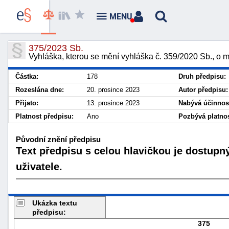
MENU
375/2023 Sb.
Vyhláška, kterou se mění vyhláška č. 359/2020 Sb., o m
Částka:
178
Druh předpisu:
Rozeslána dne:
20. prosince 2023
Autor předpisu:
Přijato:
13. prosince 2023
Nabývá účinnost
Platnost předpisu:
Ano
Pozbývá platnos
Původní znění předpisu
Text předpisu s celou hlavičkou je dostupn
uživatele.
Ukázka textu
předpisu:
375