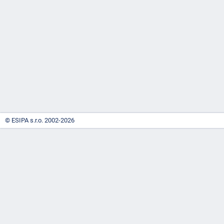
-
náhrady
© ESIPA s.r.o. 2002-2026