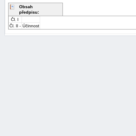
Obsah
předpisu:
Čl. I
Čl. II -
Účinnost
+náhrady