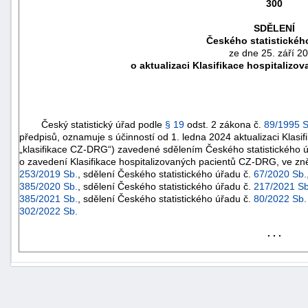
300
SDĚLENÍ
Českého statistickéh
ze dne 25. září 2
o aktualizaci Klasifikace hospitaliz
Český statistický úřad podle
§ 19
odst. 2 zákona č.
89/1995 S
předpisů, oznamuje s účinností od 1. ledna 2024 aktualizaci Klasi
„klasifikace CZ-DRG“) zavedené sdělením Českého statistického 
o zavedení Klasifikace hospitalizovaných pacientů CZ-DRG, ve zně
253/2019 Sb.
, sdělení Českého statistického úřadu č.
67/2020 Sb.
385/2020 Sb.
, sdělení Českého statistického úřadu č.
217/2021 Sb
náhrady
385/2021 Sb.
, sdělení Českého statistického úřadu č.
80/2022 Sb.
302/2022 Sb.
škody
. . .