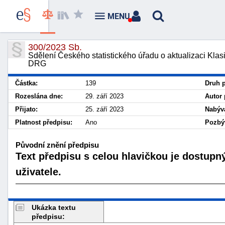
MENU
300/2023 Sb.
Sdělení Českého statistického úřadu o aktualizaci Klas
DRG
Částka:
139
Druh p
Rozeslána dne:
29. září 2023
Autor 
Přijato:
25. září 2023
Nabývá
Platnost předpisu:
Ano
Pozbýv
Původní znění předpisu
Text předpisu s celou hlavičkou je dostupn
uživatele.
Ukázka textu
předpisu: