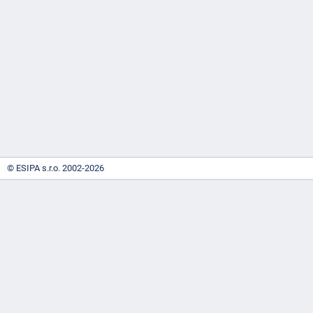
-
náhrady
© ESIPA s.r.o. 2002-2026