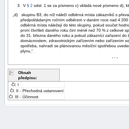
3. V
§ 2
odst. 1 se za písmeno c) vkládá nové písmeno d), kt
„d) skupinu B3, do níž náleží odběrná místa zákazníků s přev
předpokládaným ročním odběrem v daném roce nad 4 200 MW
odběrná místa náležejí do této skupiny, pokud součet hodno
první čtvrtletí daného roku činí méně než 70 % z celkové 
do 31. března daného roku a pokud zákazníci zařazení do té
domácnostem, zdravotnickým zařízením nebo zařízením soci
spotřeba, nahradí se plánovanou měsíční spotřebou uvedeno
plynu,“.
. . .
Obsah
předpisu:
Čl. I
Čl. II -
Přechodná ustanovení
Čl. III -
Účinnost
+náhrady