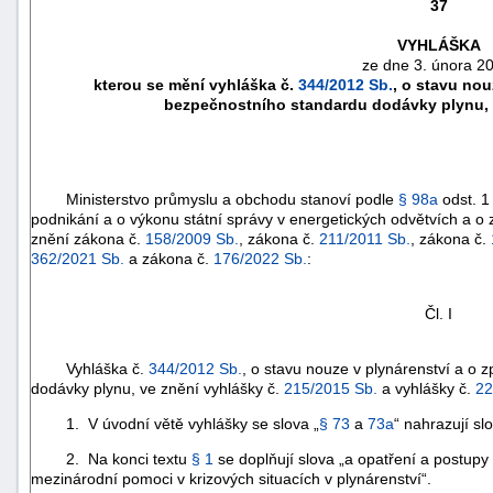
37
VYHLÁŠKA
ze dne 3. února 2
kterou se mění vyhláška č.
344/2012 Sb.
, o stavu nou
bezpečnostního standardu dodávky plynu, 
Ministerstvo průmyslu a obchodu stanoví podle
§ 98a
odst. 1
podnikání a o výkonu státní správy v energetických odvětvích a o
znění zákona č.
158/2009 Sb.
, zákona č.
211/2011 Sb.
, zákona č.
362/2021 Sb.
a zákona č.
176/2022 Sb.
:
náhrady
Čl. I
škody
Vyhláška č.
344/2012 Sb.
, o stavu nouze v plynárenství a o 
dodávky plynu, ve znění vyhlášky č.
215/2015 Sb.
a vyhlášky č.
22
1. V úvodní větě vyhlášky se slova „
§ 73
a
73a
“ nahrazují slo
2. Na konci textu
§ 1
se doplňují slova „a opatření a postupy
mezinárodní pomoci v krizových situacích v plynárenství“.