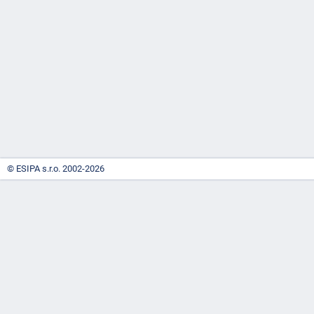
-
náhrady
© ESIPA s.r.o. 2002-2026