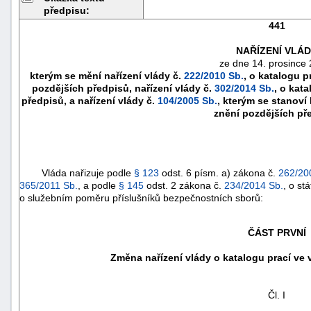
předpisu:
441
NAŘÍZENÍ VLÁ
ze dne 14. prosince 
kterým se mění nařízení vlády č.
222/2010 Sb.
, o katalogu p
pozdějších předpisů, nařízení vlády č.
302/2014 Sb.
, o kat
předpisů, a nařízení vlády č.
104/2005 Sb.
, kterým se stanoví
znění pozdějších př
Vláda nařizuje podle
§ 123
odst. 6 písm. a) zákona č.
262/20
365/2011 Sb.
, a podle
§ 145
odst. 2 zákona č.
234/2014 Sb.
, o st
náhrady
o služebním poměru příslušníků bezpečnostních sborů:
škody
ČÁST PRVNÍ
Změna nařízení vlády o katalogu prací ve 
Čl. I