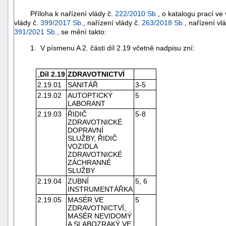
Příloha k nařízení vlády č.
222/2010 Sb.
, o katalogu prací ve
vlády č.
399/2017 Sb.
, nařízení vlády č.
263/2018 Sb.
, nařízení vl
391/2021 Sb.
, se mění takto:
1. V písmenu A 2. části díl 2.19 včetně nadpisu zní:
„
Díl 2.19
ZDRAVOTNICTVÍ
2.19.01
SANITÁŘ
3-5
2.19.02
AUTOPTICKÝ
5
LABORANT
2.19.03
ŘIDIČ
5-8
ZDRAVOTNICKÉ
DOPRAVNÍ
SLUŽBY, ŘIDIČ
VOZIDLA
ZDRAVOTNICKÉ
ZÁCHRANNÉ
SLUŽBY
+náhrady
2.19.04
ZUBNÍ
5, 6
INSTRUMENTÁŘKA
2.19.05
MASÉR VE
5
ZDRAVOTNICTVÍ,
MASÉR NEVIDOMÝ
A SLABOZRAKÝ VE