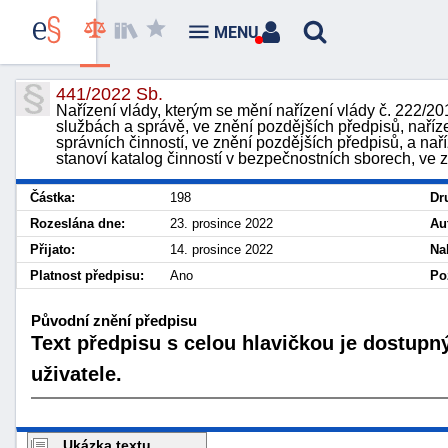
MENU
441/2022 Sb.
Nařízení vlády, kterým se mění nařízení vlády č. 222/20
službách a správě, ve znění pozdějších předpisů, naříze
správních činností, ve znění pozdějších předpisů, a nař
stanoví katalog činností v bezpečnostních sborech, ve 
Částka:
198
Dr
Rozeslána dne:
23. prosince 2022
Au
Přijato:
14. prosince 2022
Na
Platnost předpisu:
Ano
Po
Původní znění předpisu
Text předpisu s celou hlavičkou je dostupn
uživatele.
Ukázka textu