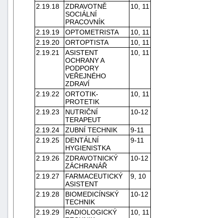
2.19.18
ZDRAVOTNĚ
10, 11
"náhradě
SOCIÁLNÍ
škod"
PRACOVNÍK
2.19.19
OPTOMETRISTA
10, 11
2.19.20
ORTOPTISTA
10, 11
2.19.21
ASISTENT
10, 11
OCHRANY A
PODPORY
VEŘEJNÉHO
ZDRAVÍ
2.19.22
ORTOTIK-
10, 11
PROTETIK
2.19.23
NUTRIČNÍ
10-12
TERAPEUT
2.19.24
ZUBNÍ TECHNIK
9-11
2.19.25
DENTÁLNÍ
9-11
HYGIENISTKA
2.19.26
ZDRAVOTNICKÝ
10-12
ZÁCHRANÁŘ
2.19.27
FARMACEUTICKÝ
9, 10
ASISTENT
2.19.28
BIOMEDICÍNSKÝ
10-12
TECHNIK
2.19.29
RADIOLOGICKÝ
10, 11