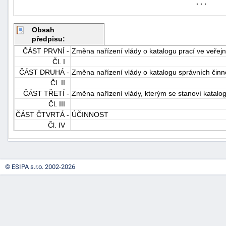
. . .
Obsah
předpisu:
ČÁST PRVNÍ -
Změna nařízení vlády o katalogu prací ve veřej
Čl. I
ČÁST DRUHÁ -
Změna nařízení vlády o katalogu správních činn
Čl. II
ČÁST TŘETÍ -
Změna nařízení vlády, kterým se stanoví katalo
Čl. III
ČÁST ČTVRTÁ -
ÚČINNOST
Čl. IV
© ESIPA s.r.o. 2002-2026