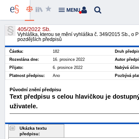
MENU
405/2022 Sb.
Vyhláška, kterou se mění vyhláška č. 349/2015 Sb., o P
pozdějších předpisů
Částka:
182
Druh předpi
Rozeslána dne:
16. prosince 2022
Autor předpi
Přijato:
6. prosince 2022
Nabývá účin
Platnost předpisu:
Ano
Pozbývá plat
Původní znění předpisu
Text předpisu s celou hlavičkou je dostupn
uživatele.
Ukázka textu
předpisu: