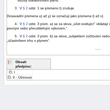
služby uskladňování plynu.“.
3. V
§ 2
odst. 1 se písmeno t) zrušuje.
Dosavadní písmena u) až y) se označují jako písmena t) až x).
4. V
§ 2
odst. 3 písm. a) se za slova „účet evidující“ vkládaj
pevným nebo přerušitelným výkonem,“.
5. V
§ 2
odst. 3 písm. b) se slova „subjektem zúčtování nebo
„účastníkem trhu s plynem“.
. . .
Obsah
předpisu:
Čl. I
Čl. II -
Účinnost
+náhrady