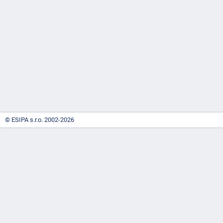
-
náhrady
© ESIPA s.r.o. 2002-2026