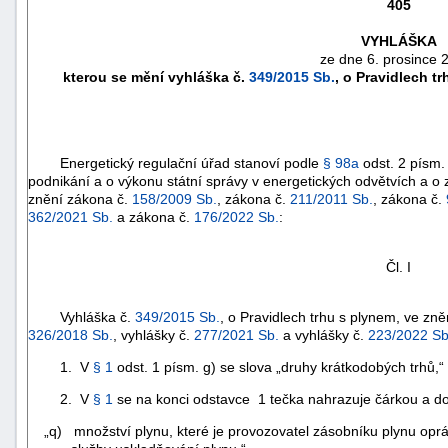
405
VYHLÁŠKA
ze dne 6. prosince 
kterou se mění vyhláška č.
349/2015 Sb.
, o Pravidlech t
Energetický regulační úřad stanoví podle
§ 98a
odst. 2 písm.
podnikání a o výkonu státní správy v energetických odvětvích a o
znění zákona č.
158/2009 Sb.
, zákona č.
211/2011 Sb.
, zákona č.
362/2021 Sb.
a zákona č.
176/2022 Sb.
:
Čl. I
náhrady
škody
Vyhláška č.
349/2015 Sb.
, o Pravidlech trhu s plynem, ve zně
326/2018 Sb.
, vyhlášky č.
277/2021 Sb.
a vyhlášky č.
223/2022 Sb
1. V
§ 1
odst. 1 písm. g) se slova „druhy krátkodobých trhů,“ 
2. V
§ 1
se na konci odstavce 1 tečka nahrazuje čárkou a dop
„q) množství plynu, které je provozovatel zásobníku plynu opr