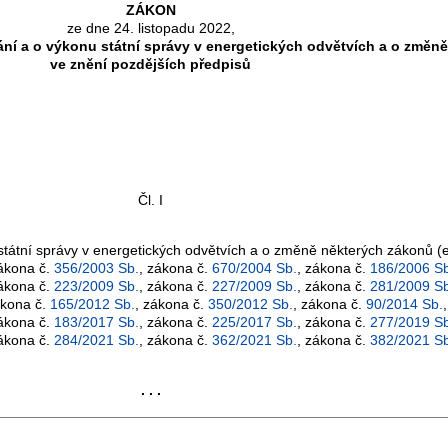
ZÁKON
ze dne 24. listopadu 2022,
ní a o výkonu státní správy v energetických odvětvích a o změně
ve znění pozdějších předpisů
Čl. I
tátní správy v energetických odvětvích a o změně některých zákonů (e
zákona č.
356/2003 Sb.
, zákona č.
670/2004 Sb.
, zákona č.
186/2006 Sb
zákona č.
223/2009 Sb.
, zákona č.
227/2009 Sb.
, zákona č.
281/2009 Sb
ákona č.
165/2012 Sb.
, zákona č.
350/2012 Sb.
, zákona č.
90/2014 Sb.
zákona č.
183/2017 Sb.
, zákona č.
225/2017 Sb.
, zákona č.
277/2019 Sb
zákona č.
284/2021 Sb.
, zákona č.
362/2021 Sb.
, zákona č.
382/2021 Sb
. . .