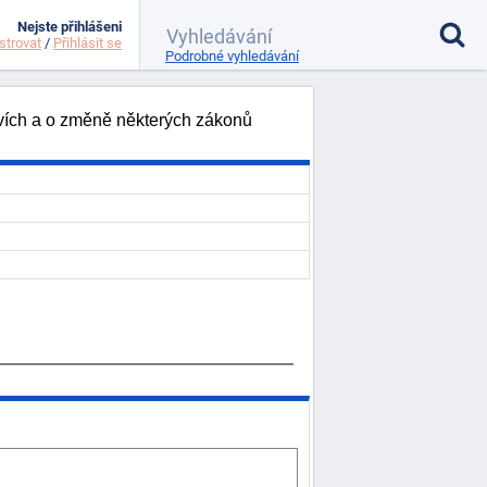
Nejste přihlášeni
strovat
/
Přihlásit se
Podrobné vyhledávání
tvích a o změně některých zákonů