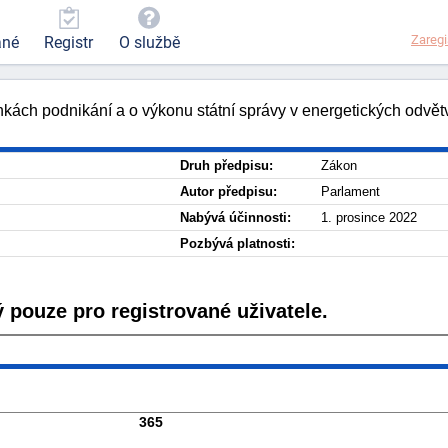
Zaregi
ané
Registr
O službě
kách podnikání a o výkonu státní správy v energetických odvě
Druh předpisu:
Zákon
Autor předpisu:
Parlament
Nabývá účinnosti:
1. prosince 2022
Pozbývá platnosti:
 pouze pro registrované uživatele.
365