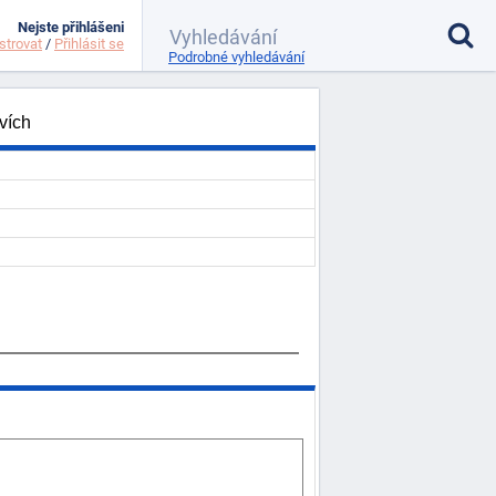
Nejste přihlášeni
strovat
/
Přihlásit se
Podrobné vyhledávání
vích