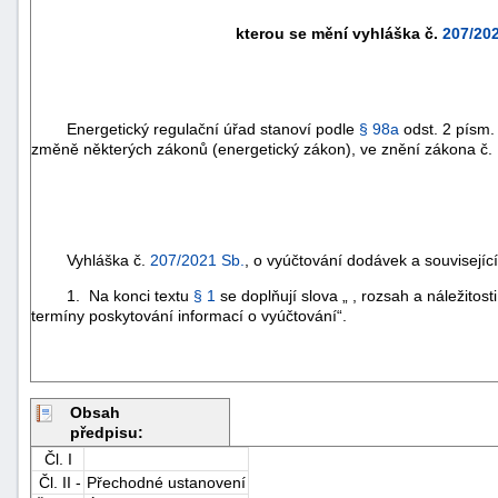
kterou se mění vyhláška č.
207/20
Energetický regulační úřad stanoví podle
§ 98a
odst. 2 písm.
změně některých zákonů (energetický zákon), ve znění zákona č.
Vyhláška č.
207/2021 Sb.
, o vyúčtování dodávek a souvisejíc
1. Na konci textu
§ 1
se doplňují slova „ , rozsah a náležitos
termíny poskytování informací o vyúčtování“.
Obsah
předpisu:
Čl. I
Čl. II -
Přechodné ustanovení