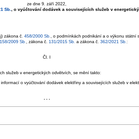
ze dne 9. září 2022,
21 Sb.
, o vyúčtování dodávek a souvisejících služeb v energetick
 j) zákona č.
458/2000 Sb.
, o podmínkách podnikání a o výkonu státní 
158/2009 Sb.
, zákona č.
131/2015 Sb.
a zákona č.
362/2021 Sb.
:
Čl. I
ích služeb v energetických odvětvích, se mění takto:
ti informací o vyúčtování dodávek elektřiny a souvisejících služeb v el
. . .