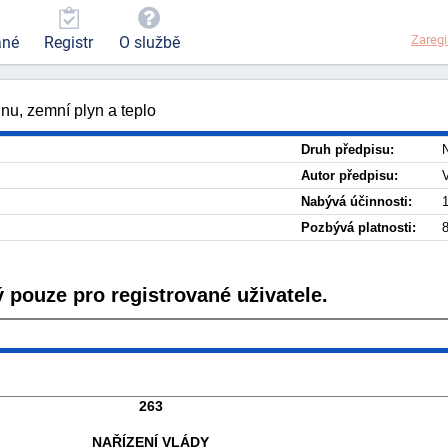
Zaregi
ané
Registr
O službě
nu, zemní plyn a teplo
Druh předpisu:
N
Autor předpisu:
Nabývá účinnosti:
1
Pozbývá platnosti:
8
 pouze pro registrované uživatele.
263
NAŘÍZENÍ VLÁDY