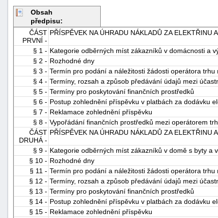
Obsah
předpisu:
ČÁST
PŘÍSPĚVEK NA ÚHRADU NÁKLADŮ ZA ELEKTŘINU A
PRVNÍ -
§ 1 -
Kategorie odběrných míst zákazníků v domácnosti a v
§ 2 -
Rozhodné dny
§ 3 -
Termín pro podání a náležitosti žádosti operátora trhu
§ 4 -
Termíny, rozsah a způsob předávání údajů mezi účastn
§ 5 -
Termíny pro poskytování finančních prostředků
§ 6 -
Postup zohlednění příspěvku v platbách za dodávku el
§ 7 -
Reklamace zohlednění příspěvku
§ 8 -
Vypořádání finančních prostředků mezi operátorem t
ČÁST
PŘÍSPĚVEK NA ÚHRADU NÁKLADŮ ZA ELEKTŘINU A
DRUHÁ -
§ 9 -
Kategorie odběrných míst zákazníků v domě s byty a 
§ 10 -
Rozhodné dny
§ 11 -
Termín pro podání a náležitosti žádosti operátora trhu
§ 12 -
Termíny, rozsah a způsob předávání údajů mezi účastn
§ 13 -
Termíny pro poskytování finančních prostředků
§ 14 -
Postup zohlednění příspěvku v platbách za dodávku el
§ 15 -
Reklamace zohlednění příspěvku