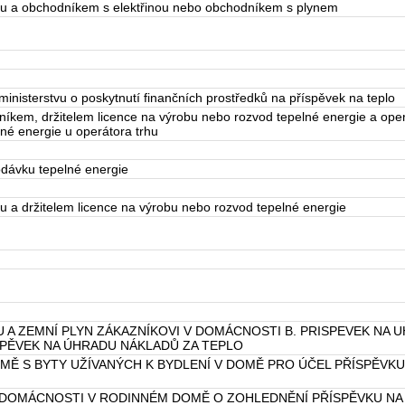
rhu a obchodníkem s elektřinou nebo obchodníkem s plynem
 ministerstvu o poskytnutí finančních prostředků na příspěvek na teplo
íkem, držitelem licence na výrobu nebo rozvod tepelné energie a ope
lné energie u operátora trhu
odávku tepelné energie
u a držitelem licence na výrobu nebo rozvod tepelné energie
U A ZEMNÍ PLYN ZÁKAZNÍKOVI V DOMÁCNOSTI B. PRISPEVEK NA 
ÍSPĚVEK NA ÚHRADU NÁKLADŮ ZA TEPLO
Ě S BYTY UŽÍVANÝCH K BYDLENÍ V DOMĚ PRO ÚČEL PŘÍSPĚVKU
A DOMÁCNOSTI V RODINNÉM DOMĚ O ZOHLEDNĚNÍ PŘÍSPĚVKU NA