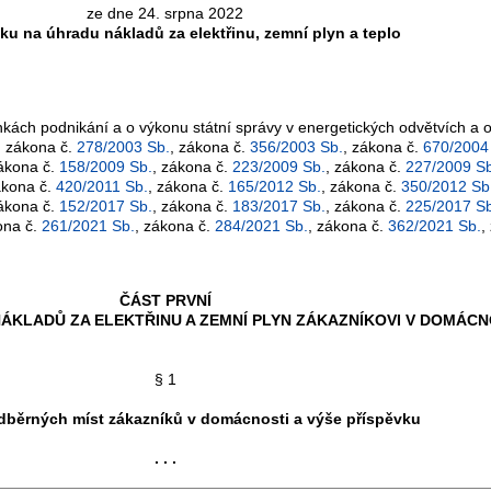
ze dne 24. srpna 2022
ku na úhradu nákladů za elektřinu, zemní plyn a teplo
nkách podnikání a o výkonu státní správy v energetických odvětvích a
, zákona č.
278/2003 Sb.
, zákona č.
356/2003 Sb.
, zákona č.
670/2004
zákona č.
158/2009 Sb.
, zákona č.
223/2009 Sb.
, zákona č.
227/2009 Sb
ákona č.
420/2011 Sb.
, zákona č.
165/2012 Sb.
, zákona č.
350/2012 Sb
zákona č.
152/2017 Sb.
, zákona č.
183/2017 Sb.
, zákona č.
225/2017 Sb
ona č.
261/2021 Sb.
, zákona č.
284/2021 Sb.
, zákona č.
362/2021 Sb.
,
ČÁST PRVNÍ
ÁKLADŮ ZA ELEKTŘINU A ZEMNÍ PLYN ZÁKAZNÍKOVI V DOMÁCN
§ 1
dběrných míst zákazníků v domácnosti a výše příspěvku
. . .