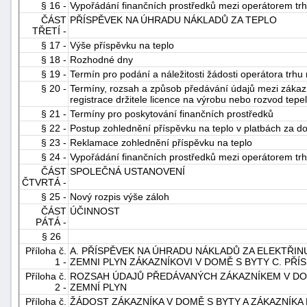
§ 16 -
Vypořádání finančních prostředků mezi operátorem t
ČÁST
PŘÍSPĚVEK NA ÚHRADU NÁKLADŮ ZA TEPLO
TŘETÍ -
§ 17 -
Výše příspěvku na teplo
§ 18 -
Rozhodné dny
§ 19 -
Termín pro podání a náležitosti žádosti operátora trhu
§ 20 -
Termíny, rozsah a způsob předávání údajů mezi zákazn
registrace držitele licence na výrobu nebo rozvod tepe
§ 21 -
Termíny pro poskytování finančních prostředků
§ 22 -
Postup zohlednění příspěvku na teplo v platbách za d
§ 23 -
Reklamace zohlednění příspěvku na teplo
§ 24 -
Vypořádání finančních prostředků mezi operátorem trh
ČÁST
SPOLEČNÁ USTANOVENÍ
ČTVRTÁ -
§ 25 -
Nový rozpis výše záloh
ČÁST
ÚČINNOST
PÁTÁ -
§ 26
Příloha č.
A. PŘÍSPĚVEK NA ÚHRADU NÁKLADŮ ZA ELEKTŘIN
1 -
ZEMNI PLYN ZÁKAZNÍKOVI V DOMĚ S BYTY C. PŘ
Příloha č.
ROZSAH ÚDAJŮ PŘEDÁVANÝCH ZÁKAZNÍKEM V DOM
2 -
ZEMNÍ PLYN
Příloha č.
ŽÁDOST ZÁKAZNÍKA V DOMĚ S BYTY A ZÁKAZNÍK