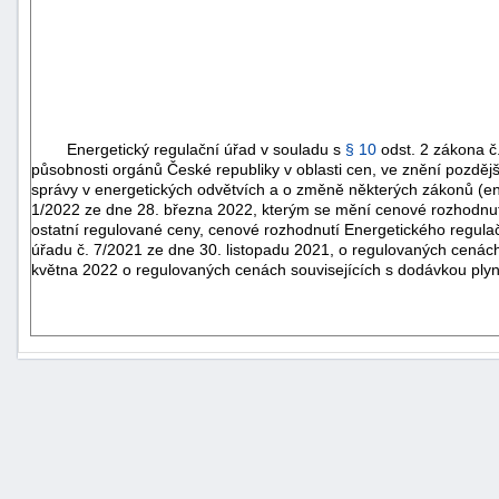
Energetický regulační úřad v souladu s
§ 10
odst. 2 zákona č
působnosti orgánů České republiky v oblasti cen, ve znění pozděj
správy v energetických odvětvích a o změně některých zákonů (en
1/2022 ze dne 28. března 2022, kterým se mění cenové rozhodnutí 
ostatní regulované ceny, cenové rozhodnutí Energetického regula
úřadu č. 7/2021 ze dne 30. listopadu 2021, o regulovaných cenác
května 2022 o regulovaných cenách souvisejících s dodávkou plyn