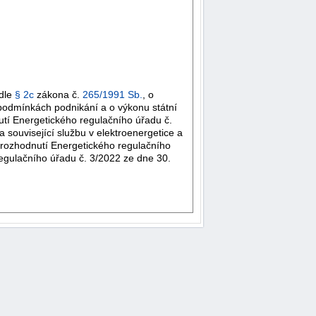
odle
§ 2c
zákona č.
265/1991 Sb.
, o
 podmínkách podnikání a o výkonu státní
utí Energetického regulačního úřadu č.
související službu v elektroenergetice a
 rozhodnutí Energetického regulačního
egulačního úřadu č. 3/2022 ze dne 30.