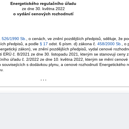
Energetického regulačního úřadu
ze dne 30. května 2022
o vydání cenových rozhodnutí
.
526/1990 Sb.
, o cenách, ve znění pozdějších předpisů, sděluje, že p
ších předpisů, a podle
§ 17
odst. 6 písm. d) zákona č.
458/2000 Sb.
, o
ergetický zákon), ve znění pozdějších předpisů, vydal cenové rozhodn
ERÚ č. 8/2021 ze dne 30. listopadu 2021, kterým se stanovují ceny za 
čního úřadu č. 2/2022 ze dne 10. května 2022, kterým se mění cenové
h souvisejících s dodávkou plynu, a cenové rozhodnutí Energetického r
u.
. . .