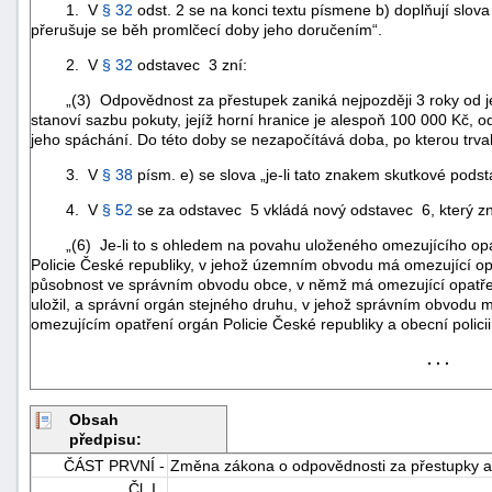
1. V
§ 32
odst. 2 se na konci textu písmene b) doplňují slova 
přerušuje se běh promlčecí doby jeho doručením“.
2. V
§ 32
odstavec 3 zní:
„(3) Odpovědnost za přestupek zaniká nejpozději 3 roky od jeho
stanoví sazbu pokuty, jejíž horní hranice je alespoň 100 000 Kč, 
jeho spáchání. Do této doby se nezapočítává doba, po kterou trva
3. V
§ 38
písm. e) se slova „je-li tato znakem skutkové podsta
4. V
§ 52
se za odstavec 5 vkládá nový odstavec 6, který zn
„(6) Je-li to s ohledem na povahu uloženého omezujícího opatř
Policie České republiky, v jehož územním obvodu má omezující opa
působnost ve správním obvodu obce, v němž má omezující opatření
uložil, a správní orgán stejného druhu, v jehož správním obvodu m
omezujícím opatření orgán Policie České republiky a obecní policii.
. . .
+náhrady
Obsah
předpisu:
ČÁST PRVNÍ -
Změna zákona o odpovědnosti za přestupky a 
Čl. I