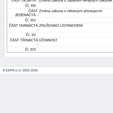
ČÁST DESÁTÁ -
Změna zákona o zadávání veřejných zakázek
"náhradě
Čl. XIII
ČÁST
Změna zákona o některých přestupcích
škod"
JEDENÁCTÁ -
Čl. XIV
ČÁST DVANÁCTÁ
ZRUŠOVACÍ USTANOVENÍ
-
Čl. XV
ČÁST TŘINÁCTÁ
ÚČINNOST
-
Čl. XVI
© ESIPA s.r.o. 2002-2026