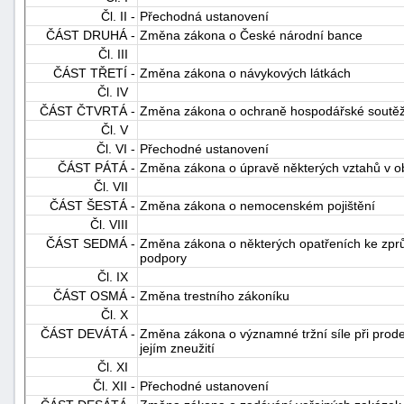
Čl. II -
Přechodná ustanovení
ČÁST DRUHÁ -
Změna zákona o České národní bance
Čl. III
ČÁST TŘETÍ -
Změna zákona o návykových látkách
Čl. IV
ČÁST ČTVRTÁ -
Změna zákona o ochraně hospodářské soutě
Čl. V
Čl. VI -
Přechodné ustanovení
-
ČÁST PÁTÁ -
Změna zákona o úpravě některých vztahů v ob
náhrady
Čl. VII
ČÁST ŠESTÁ -
Změna zákona o nemocenském pojištění
Čl. VIII
ČÁST SEDMÁ -
Změna zákona o některých opatřeních ke zprůh
podpory
Čl. IX
ČÁST OSMÁ -
Změna trestního zákoníku
Čl. X
ČÁST DEVÁTÁ -
Změna zákona o významné tržní síle při prode
jejím zneužití
Čl. XI
Čl. XII -
Přechodné ustanovení