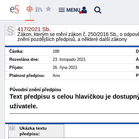
MENU
417/2021 Sb.
Zákon, kterým se mění zákon č. 250/2016 Sb., o odpověd
znění pozdějších předpisů, a některé další zákony
Částka:
188
D
Rozeslána dne:
23. listopadu 2021
A
Přijato:
26. října 2021
N
Platnost předpisu:
Ano
P
Původní znění předpisu
Text předpisu s celou hlavičkou je dostupn
uživatele.
Ukázka textu
předpisu: