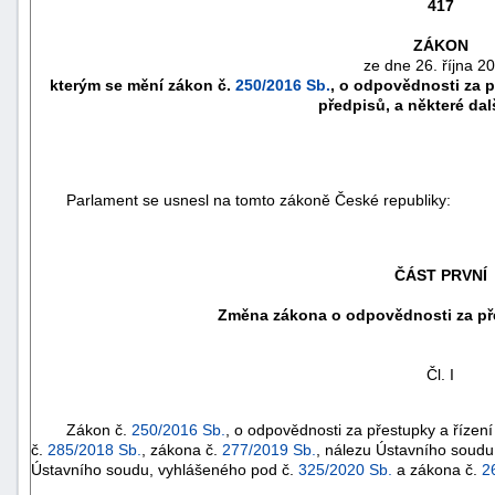
417
ZÁKON
ze dne 26. října 2
kterým se mění zákon č.
250/2016 Sb.
, o odpovědnosti za p
předpisů, a některé dal
Parlament se usnesl na tomto zákoně České republiky:
ČÁST PRVNÍ
náhrady
Změna zákona o odpovědnosti za pře
škody
Čl. I
Zákon č.
250/2016 Sb.
, o odpovědnosti za přestupky a řízení
č.
285/2018 Sb.
, zákona č.
277/2019 Sb.
, nálezu Ústavního soudu
Ústavního soudu, vyhlášeného pod č.
325/2020 Sb.
a zákona č.
2