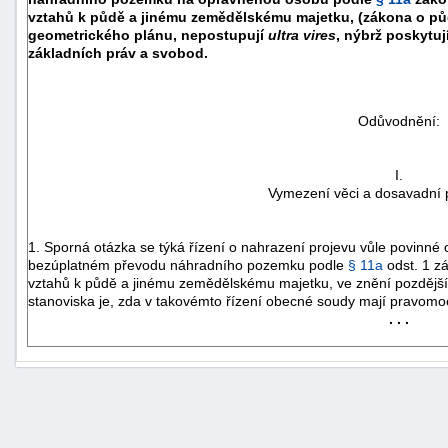
vztahů k půdě a jinému zemědělskému majetku, (zákona o pů
geometrického plánu, nepostupují
ultra vires
, nýbrž poskytu
základních práv a svobod.
Odůvodnění:
I.
Vymezení věci a dosavadní 
1. Sporná otázka se týká řízení o nahrazení projevu vůle povinn
bezúplatném převodu náhradního pozemku podle
§ 11a
odst. 1 z
vztahů k půdě a jinému zemědělskému majetku, ve znění pozdějšíc
stanoviska je, zda v takovémto řízení obecné soudy mají pravom
. . .
+náhrady