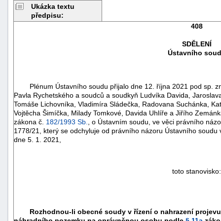
Ukázka textu
předpisu:
408
SDĚLENÍ
Ústavního sou
Plénum Ústavního soudu přijalo dne 12. října 2021 pod sp. zn. 
Pavla Rychetského a soudců a soudkyň Ludvíka Davida, Jaroslava F
Tomáše Lichovníka, Vladimíra Sládečka, Radovana Suchánka, Kat
Vojtěcha Šimíčka, Milady Tomkové, Davida Uhlíře a Jiřího Zemánk
zákona č.
182/1993 Sb.
, o Ústavním soudu, ve věci právního názor
1778/21, který se odchyluje od právního názoru Ústavního soudu v
dne 5. 1. 2021,
náhrady
škody
toto stanovisko:
Rozhodnou-li obecné soudy v řízení o nahrazení projev
náhradního pozemku na oprávněnou osobu podle
§ 11a
záko