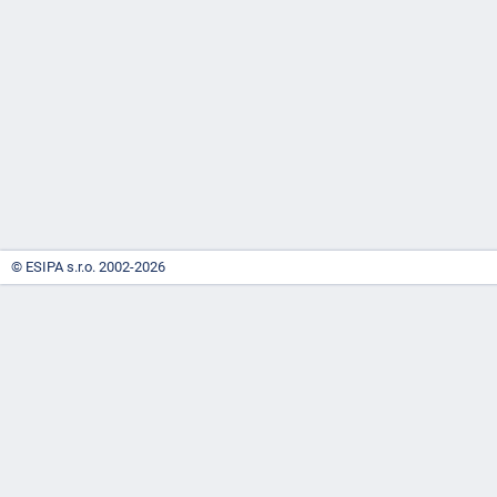
-
náhrady
© ESIPA s.r.o. 2002-2026