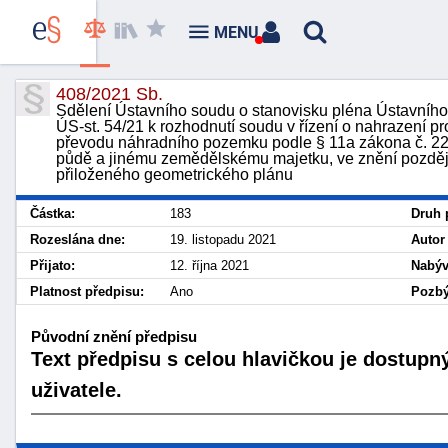
MENU
408/2021 Sb.
Sdělení Ústavního soudu o stanovisku pléna Ústavního s
ÚS-st. 54/21 k rozhodnutí soudu v řízení o nahrazení 
převodu náhradního pozemku podle § 11a zákona č. 229
půdě a jinému zemědělskému majetku, ve znění pozdějš
přiloženého geometrického plánu
Částka:
183
Druh 
Rozeslána dne:
19. listopadu 2021
Autor
Přijato:
12. října 2021
Nabýv
Platnost předpisu:
Ano
Pozbý
Původní znění předpisu
Text předpisu s celou hlavičkou je dostupn
uživatele.