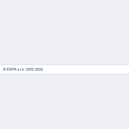
-
náhrady
© ESIPA s.r.o. 2002-2026