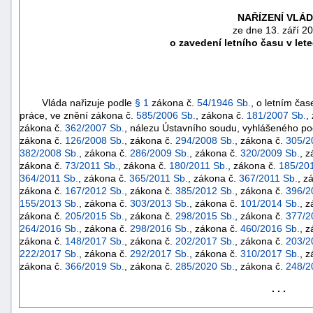
NAŘÍZENÍ VLÁ
ze dne 13. září 2
o zavedení letního času v let
Vláda nařizuje podle
§ 1
zákona č.
54/1946 Sb.
, o letním ča
práce, ve znění zákona č.
585/2006 Sb.
, zákona č.
181/2007 Sb.
,
zákona č.
362/2007 Sb.
, nálezu Ústavního soudu, vyhlášeného po
zákona č.
126/2008 Sb.
, zákona č.
294/2008 Sb.
, zákona č.
305/2
382/2008 Sb.
, zákona č.
286/2009 Sb.
, zákona č.
320/2009 Sb.
, 
zákona č.
73/2011 Sb.
, zákona č.
180/2011 Sb.
, zákona č.
185/201
364/2011 Sb.
, zákona č.
365/2011 Sb.
, zákona č.
367/2011 Sb.
, z
zákona č.
167/2012 Sb.
, zákona č.
385/2012 Sb.
, zákona č.
396/2
náhrady
155/2013 Sb.
, zákona č.
303/2013 Sb.
, zákona č.
101/2014 Sb.
, 
škody
zákona č.
205/2015 Sb.
, zákona č.
298/2015 Sb.
, zákona č.
377/2
264/2016 Sb.
, zákona č.
298/2016 Sb.
, zákona č.
460/2016 Sb.
, 
zákona č.
148/2017 Sb.
, zákona č.
202/2017 Sb.
, zákona č.
203/2
222/2017 Sb.
, zákona č.
292/2017 Sb.
, zákona č.
310/2017 Sb.
, 
zákona č.
366/2019 Sb.
, zákona č.
285/2020 Sb.
, zákona č.
248/2
. . .