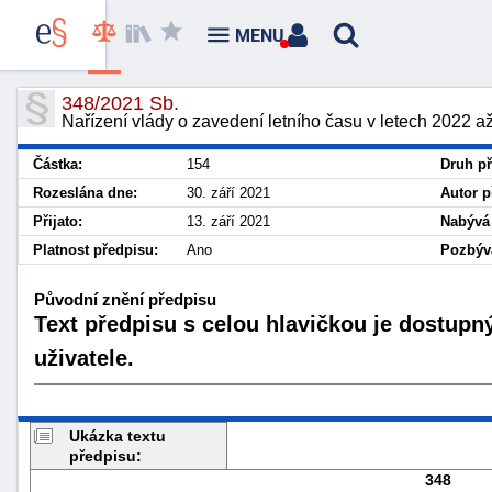
MENU
348/2021 Sb.
Nařízení vlády o zavedení letního času v letech 2022 a
Částka:
154
Druh př
Rozeslána dne:
30. září 2021
Autor p
Přijato:
13. září 2021
Nabývá 
Platnost předpisu:
Ano
Pozbývá
Původní znění předpisu
Text předpisu s celou hlavičkou je dostupn
uživatele.
Ukázka textu
předpisu:
348