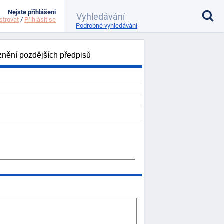
Nejste přihlášeni
strovat
/
Přihlásit se
Podrobné vyhledávání
 znění pozdějších předpisů