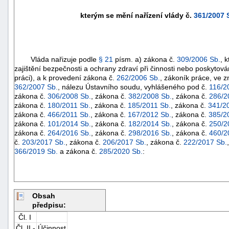
kterým se mění nařízení vlády č.
361/2007 
Vláda nařizuje podle
§ 21
písm. a) zákona č.
309/2006 Sb.
, 
zajištění bezpečnosti a ochrany zdraví při činnosti nebo poskytov
práci), a k provedení zákona č.
262/2006 Sb.
, zákoník práce, ve 
362/2007 Sb.
, nálezu Ústavního soudu, vyhlášeného pod č.
116/2
zákona č.
306/2008 Sb.
, zákona č.
382/2008 Sb.
, zákona č.
286/2
zákona č.
180/2011 Sb.
, zákona č.
185/2011 Sb.
, zákona č.
341/2
zákona č.
466/2011 Sb.
, zákona č.
167/2012 Sb.
, zákona č.
385/2
zákona č.
101/2014 Sb.
, zákona č.
182/2014 Sb.
, zákona č.
250/2
zákona č.
264/2016 Sb.
, zákona č.
298/2016 Sb.
, zákona č.
460/2
č.
203/2017 Sb.
, zákona č.
206/2017 Sb.
, zákona č.
222/2017 Sb.
366/2019 Sb.
a zákona č.
285/2020 Sb.
:
Obsah
předpisu:
Čl. I
Čl. II -
Účinnost