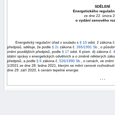
SDĚLENÍ
Energetického regulačn
ze dne 22. února 
o vydání cenového ro
Energetický regulační úřad v souladu s
§ 10
odst. 2 zákona č
předpisů, sděluje, že podle
§ 2c
zákona č.
265/1991 Sb.
, o působn
znění pozdějších předpisů, podle
§ 17
odst. 6 písm. d) zákona č.
státní správy v energetických odvětvích a o změně některých záko
předpisů, a podle
§ 6
zákona č.
526/1990 Sb.
, o cenách, ve znění
1/2021 ze dne 28. ledna 2021, kterým se mění cenové rozhodnutí
dne 29. září 2020, k cenám tepelné energie.
náhrady
. . .
škody