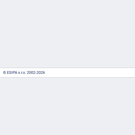
-
náhrady
© ESIPA s.r.o. 2002-2026