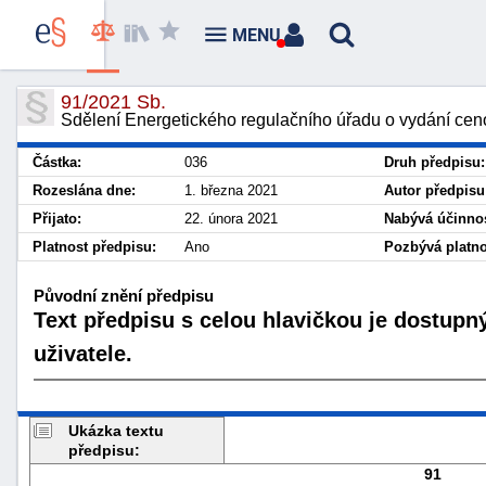
MENU
91/2021 Sb.
Sdělení Energetického regulačního úřadu o vydání cen
Částka:
036
Druh předpisu:
Rozeslána dne:
1. března 2021
Autor předpisu
Přijato:
22. února 2021
Nabývá účinnos
Platnost předpisu:
Ano
Pozbývá platno
Původní znění předpisu
Text předpisu s celou hlavičkou je dostupn
uživatele.
Ukázka textu
předpisu:
91