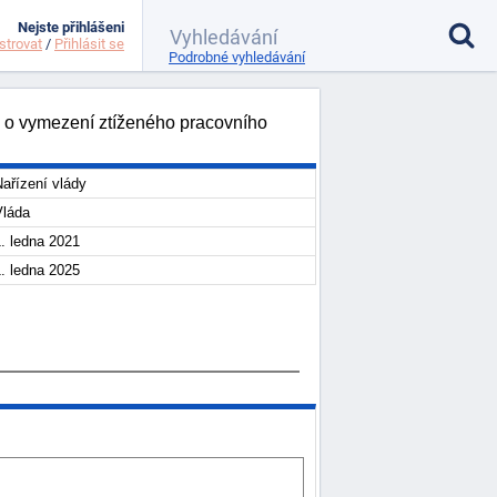
Nejste přihlášeni
strovat
/
Přihlásit se
Podrobné vyhledávání
y, o vymezení ztíženého pracovního
ařízení vlády
Vláda
. ledna 2021
. ledna 2025