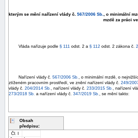
kterým se mění nařízení vlády č.
567/2006 Sb.
, o minimální mz
mzdě za práci ve
Vláda nařizuje podle
§ 111
odst. 2 a
§ 112
odst. 2 zákona č.
Nařízení vlády č.
567/2006 Sb.
, o minimální mzdě, o nejnižš
ztíženém pracovním prostředí, ve znění nařízení vlády č.
249/200
vlády č.
204/2014 Sb.
, nařízení vlády č.
233/2015 Sb.
, nařízení vl
273/2018 Sb.
a nařízení vlády č.
347/2019 Sb.
, se mění takto:
Obsah
předpisu:
Čl. I