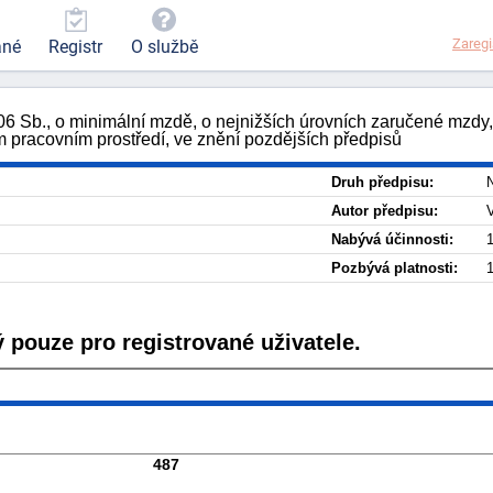
Zaregi
ané
Registr
O službě
006 Sb., o minimální mzdě, o nejnižších úrovních zaručené mzd
ém pracovním prostředí, ve znění pozdějších předpisů
Druh předpisu:
N
Autor předpisu:
Nabývá účinnosti:
1
Pozbývá platnosti:
1
 pouze pro registrované uživatele.
487