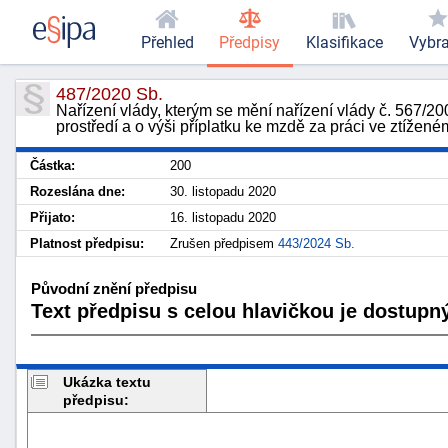
Přehled
Předpisy
Klasifikace
Vybr
487/2020 Sb.
Nařízení vlády, kterým se mění nařízení vlády č. 567/2
prostředí a o výši příplatku ke mzdě za práci ve ztížen
Částka:
200
Rozeslána dne:
30. listopadu 2020
Přijato:
16. listopadu 2020
Platnost předpisu:
Zrušen předpisem
443/2024 Sb.
Původní znění předpisu
Text předpisu s celou hlavičkou je dostupný
Ukázka textu
předpisu: