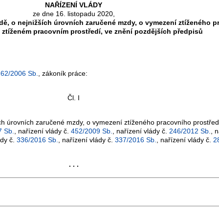
NAŘÍZENÍ VLÁDY
ze dne 16. listopadu 2020,
dě, o nejnižších úrovních zaručené mzdy, o vymezení ztíženého pr
 ztíženém pracovním prostředí, ve znění pozdějších předpisů
262/2006 Sb.
, zákoník práce:
Čl. I
ích úrovních zaručené mzdy, o vymezení ztíženého pracovního prostředí 
7 Sb.
, nařízení vlády č.
452/2009 Sb.
, nařízení vlády č.
246/2012 Sb.
, 
ády č.
336/2016 Sb.
, nařízení vlády č.
337/2016 Sb.
, nařízení vlády č.
2
. . .