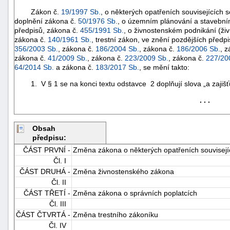
Zákon č.
19/1997 Sb.
, o některých opatřeních souvisejícíc
doplnění zákona č.
50/1976 Sb.
, o územním plánování a stavebním
předpisů, zákona č.
455/1991 Sb.
, o živnostenském podnikání (ži
zákona č.
140/1961 Sb.
, trestní zákon, ve znění pozdějších předp
356/2003 Sb.
, zákona č.
186/2004 Sb.
, zákona č.
186/2006 Sb.
, 
zákona č.
41/2009 Sb.
, zákona č.
223/2009 Sb.
, zákona č.
227/20
64/2014 Sb.
a zákona č.
183/2017 Sb.
, se mění takto:
1. V § 1 se na konci textu odstavce 2 doplňují slova „a zajišťuj
. . .
Obsah
předpisu:
ČÁST PRVNÍ -
Změna zákona o některých opatřeních souvisej
Čl. I
ČÁST DRUHÁ -
Změna živnostenského zákona
+náhrady
Čl. II
ČÁST TŘETÍ -
Změna zákona o správních poplatcích
Čl. III
ČÁST ČTVRTÁ -
Změna trestního zákoníku
Čl. IV