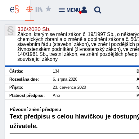
MENU
336/2020 Sb.
Zákon, kterým se mění zákon č. 19/1997 Sb., o některý
chemických zbraní a o změně a doplnění zákona č. 50/
stavebním řádu (stavební zákon), ve znění pozdějších p
živnostenském podnikání (živnostenský zákon), ve zněn
140/1961 Sb., trestní zákon, ve znění pozdějších předpi
související zákony
Částka:
134
D
Rozeslána dne:
6. srpna 2020
A
Přijato:
23. července 2020
N
Platnost předpisu:
Ano
P
Původní znění předpisu
Text předpisu s celou hlavičkou je dostupn
uživatele.