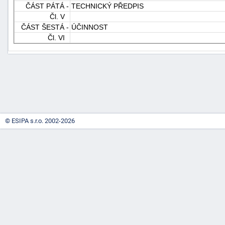
ČÁST PÁTÁ -
TECHNICKÝ PŘEDPIS
Čl. V
ČÁST ŠESTÁ -
ÚČINNOST
Čl. VI
-
náhrady
© ESIPA s.r.o. 2002-2026