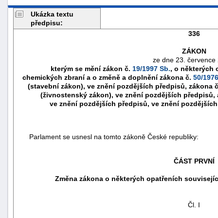
Ukázka textu
předpisu:
336
ZÁKON
ze dne 23. července
kterým se mění zákon č.
19/1997 Sb.
, o některých 
chemických zbraní a o změně a doplnění zákona č.
50/1976
(stavební zákon), ve znění pozdějších předpisů, zákona 
(živnostenský zákon), ve znění pozdějších předpisů,
ve znění pozdějších předpisů, ve znění pozdějších 
Parlament se usnesl na tomto zákoně České republiky:
náhrady
škody
ČÁST PRVNÍ
Změna zákona o některých opatřeních souvisejí
Čl. I