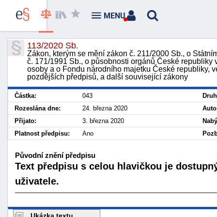
MENU
113/2020 Sb.
Zákon, kterým se mění zákon č. 211/2000 Sb., o Státní
č. 171/1991 Sb., o působnosti orgánů České republiky 
osoby a o Fondu národního majetku České republiky, ve
pozdějších předpisů, a další související zákony
Částka:
043
Druh
Rozeslána dne:
24. března 2020
Auto
Přijato:
3. března 2020
Nabý
Platnost předpisu:
Ano
Pozb
Původní znění předpisu
Text předpisu s celou hlavičkou je dostupn
uživatele.
Ukázka textu