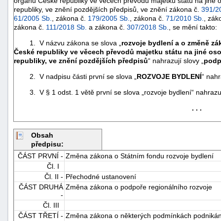
orgánů České republiky ve věcech převodů majetku státu na jiné
republiky, ve znění pozdějších předpisů, ve znění zákona č.
391/2
61/2005 Sb.
, zákona č.
179/2005 Sb.
, zákona č.
71/2010 Sb.
, zák
zákona č.
111/2018 Sb.
a zákona č.
307/2018 Sb.
, se mění takto:
1. V názvu zákona se slova „
rozvoje bydlení a o změně zá
České republiky ve věcech převodů majetku státu na jiné o
republiky, ve znění pozdějších předpisů
“ nahrazují slovy „
podp
2. V nadpisu části první se slova „
ROZVOJE BYDLENÍ
“ nahr
3. V § 1 odst. 1 větě první se slova „rozvoje bydlení“ nahrazují
. . .
Obsah
předpisu:
ČÁST PRVNÍ -
Změna zákona o Státním fondu rozvoje bydlení
Čl. I
+náhrady
Čl. II -
Přechodné ustanovení
ČÁST DRUHÁ
Změna zákona o podpoře regionálního rozvoje
-
Čl. III
ČÁST TŘETÍ -
Změna zákona o některých podmínkách podnikání a