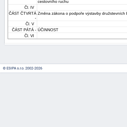
cestovního ruchu
Čl. IV
ČÁST ČTVRTÁ
Změna zákona o podpoře výstavby družstevních by
-
Čl. V
ČÁST PÁTÁ -
ÚČINNOST
Čl. VI
-
náhrady
© ESIPA s.r.o. 2002-2026