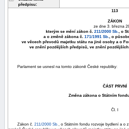
předpisu:
113
ZÁKON
ze dne 3. března 2
kterým se mění zákon č.
211/2000 Sb.
, o S
a o změně zákona č.
171/1991 Sb.
, o působ
ve věcech převodů majetku státu na jiné osoby a o F
ve znění pozdějších předpisů, ve znění pozdějších 
Parlament se usnesl na tomto zákoně České republiky:
náhrady
ČÁST PRVNÍ
škody
Změna zákona o Státním fondu
Čl. I
Zákon č.
211/2000 Sb.
, o Státním fondu rozvoje bydlení a o