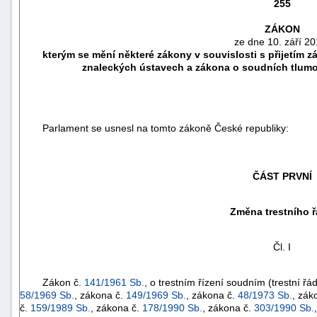
255
ZÁKON
ze dne 10. září 20
kterým se mění některé zákony v souvislosti s přijetím z
znaleckých ústavech a zákona o soudních tlumo
Parlament se usnesl na tomto zákoně České republiky:
ČÁST PRVNÍ
náhrady
Změna trestního 
škody
Čl. I
Zákon č.
141/1961 Sb.
, o trestním řízení soudním (trestní řá
58/1969 Sb.
, zákona č.
149/1969 Sb.
, zákona č.
48/1973 Sb.
, zák
č.
159/1989 Sb.
, zákona č.
178/1990 Sb.
, zákona č.
303/1990 Sb.