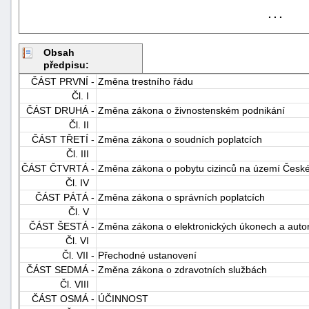
. . .
Obsah
předpisu:
ČÁST PRVNÍ -
Změna trestního řádu
Čl. I
ČÁST DRUHÁ -
Změna zákona o živnostenském podnikání
-
Čl. II
náhrady
ČÁST TŘETÍ -
Změna zákona o soudních poplatcích
Čl. III
ČÁST ČTVRTÁ -
Změna zákona o pobytu cizinců na území České
Čl. IV
ČÁST PÁTÁ -
Změna zákona o správních poplatcích
Čl. V
ČÁST ŠESTÁ -
Změna zákona o elektronických úkonech a auto
Čl. VI
Čl. VII -
Přechodné ustanovení
ČÁST SEDMÁ -
Změna zákona o zdravotních službách
Čl. VIII
ČÁST OSMÁ -
ÚČINNOST