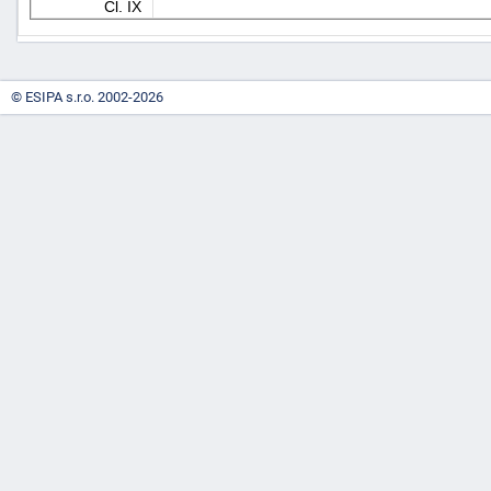
Čl. IX
"náhradě
škod"
© ESIPA s.r.o. 2002-2026