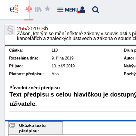
MENU
255/2019 Sb.
Zákon, kterým se mění některé zákony v souvislosti s p
kancelářích a znaleckých ústavech a zákona o soudních
Částka:
110
Druh p
Rozeslána dne:
9. října 2019
Autor 
Přijato:
10. září 2019
Nabývá
Platnost předpisu:
Ano
Pozbýv
Původní znění předpisu
Text předpisu s celou hlavičkou je dostupn
uživatele.
Ukázka textu
předpisu: