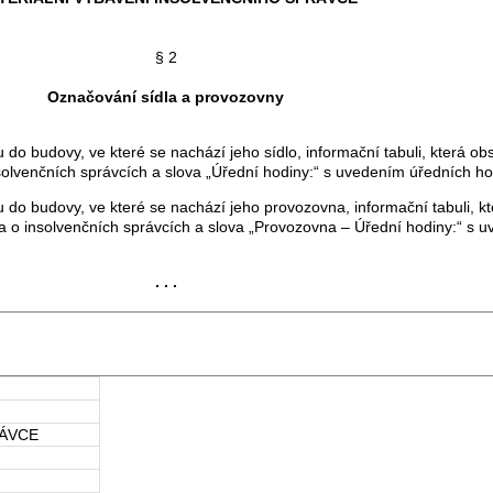
§ 2
Označování sídla a provozovny
 budovy, ve které se nachází jeho sídlo, informační tabuli, která obs
solvenčních správcích a slova „Úřední hodiny:“ s uvedením úředních ho
o budovy, ve které se nachází jeho provozovna, informační tabuli, kte
a o insolvenčních správcích a slova „Provozovna – Úřední hodiny:“ s 
. . .
RÁVCE