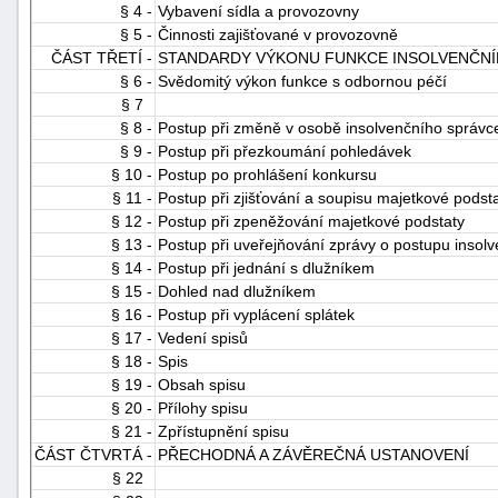
§ 4 -
Vybavení sídla a provozovny
§ 5 -
Činnosti zajišťované v provozovně
ČÁST TŘETÍ -
STANDARDY VÝKONU FUNKCE INSOLVENČN
§ 6 -
Svědomitý výkon funkce s odbornou péčí
§ 7
§ 8 -
Postup při změně v osobě insolvenčního správc
§ 9 -
Postup při přezkoumání pohledávek
§ 10 -
Postup po prohlášení konkursu
§ 11 -
Postup při zjišťování a soupisu majetkové podst
§ 12 -
Postup při zpeněžování majetkové podstaty
§ 13 -
Postup při uveřejňování zprávy o postupu insolv
§ 14 -
Postup při jednání s dlužníkem
§ 15 -
Dohled nad dlužníkem
§ 16 -
Postup při vyplácení splátek
§ 17 -
Vedení spisů
§ 18 -
Spis
§ 19 -
Obsah spisu
§ 20 -
Přílohy spisu
§ 21 -
Zpřístupnění spisu
ČÁST ČTVRTÁ -
PŘECHODNÁ A ZÁVĚREČNÁ USTANOVENÍ
§ 22