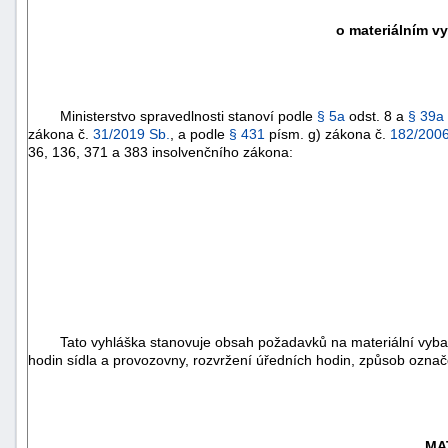
o materiálním v
Ministerstvo spravedlnosti stanoví podle
§ 5a
odst. 8 a
§ 39a
zákona č.
31/2019 Sb.
, a podle
§ 431
písm. g) zákona č.
182/2006
36, 136, 371 a 383 insolvenčního zákona:
Tato vyhláška stanovuje obsah požadavků na materiální vybavení
hodin sídla a provozovny, rozvržení úředních hodin, způsob označo
MA