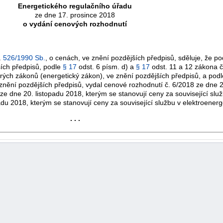
Energetického regulačního úřadu
ze dne 17. prosince 2018
o vydání cenových rozhodnutí
.
526/1990 Sb.
, o cenách, ve znění pozdějších předpisů, sděluje, že p
ších předpisů, podle
§ 17
odst. 6 písm. d) a
§ 17
odst. 11 a 12 zákona 
rých zákonů (energetický zákon), ve znění pozdějších předpisů, a pod
nění pozdějších předpisů, vydal cenové rozhodnutí č. 6/2018 ze dne 2
e dne 20. listopadu 2018, kterým se stanovují ceny za související služ
du 2018, kterým se stanovují ceny za související službu v elektroenerg
. . .