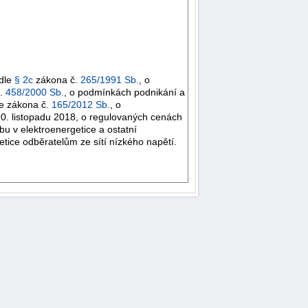
odle
§ 2c
zákona č.
265/1991 Sb.
, o
č.
458/2000 Sb.
, o podmínkách podnikání a
le zákona č.
165/2012 Sb.
, o
0. listopadu 2018, o regulovaných cenách
bu v elektroenergetice a ostatní
etice odběratelům ze sítí nízkého napětí.